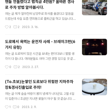
핸들 안돌렸다고 범칙금 4만원? 올바른 경사
고 그런데 '요즘' 운전자분들은 잘 모르는 '예전의 문화'가
로 주차 방법 알아봅시다.
하나 있습니다. 바로 실내등 켜진 차량 전화해주기 입니다.
글 내용
실내등 켜진 차에 전화는 왜? 예전에는 실내등을 켜놓은 채
여는 글 제가 얼마전에 남양주로 회사를 옮겼다고 말씀을
주차를 해둔 차량이 있으면 전화를 해주곤 했습니다. 이유
드렸는데 사실 요즘 연희동으로 출퇴근을 하고 있습니다.
는 아주 간단합니다. 그대로 두면 방전이 나서 내일 아침 출
네, 뭐 그렇게 되었습니다. 먹고 살라면 그럴 수도 있는 법
작성시간
2
2
2023. 3. 16.
근할 때 불편할 수 있으니 미리 알려주는 것이죠. 뭐 지금도
이지요. 그런데 서울 연희동을 아시는 분들이라면 가장 먼
저를 포함한 '선한 오..
저 이런 생각부터 드실 것 같네요. 거기 주차 헬(hell)인데..
저와 회사 대표님이 함께 연희동으로 당분간 가게 되었고
도로에서 욕먹는 운전자 사례 - 브레이크편(6
둘 다 운전을 하는 사람들인지라 자연스럽게 주차공간부터
가지 유형)
찾아봤지만 없어도 정말 없더군요. 비용을 충분히 지불할
글 내용
의사가 있었음에도 불구하고 제가 갈 곳 주변에는 정말이
여는 글 도로에서 많은 시간을 보내는 편이다보니 별별 생
지 주차 공간이 없었습니다. 그래서 산으로 걸어 올라가서
각이 다 듭니다. 여러분들도 아마 그런 경험 있으실 것 같은
주차를 하고 내려와야 하는데 경사로에 주차를 해야 하는
데요. 앞 차량 운전자에 따라 후행 차량 입장에서 아주 편안
작성시간
0
2
2023. 2. 27.
상황이 발생하게 되었고 이 이야기를 함께 나누고 싶어 글
하고 안전한 경우도 있지만, 왠지 모르게 나도 모르게 급정
을 쓰게 되었네요. 경사로 주차..
거를 하게 되거나 피해가야겠다는 생각이 드는 경험이 있
으셨을겁니다. 물론 모든 걸 한 번에 해결하는 가장 좋은 방
(To.초보)눈쌓인 도로보다 위험한 지하주차
법은 앞차량과의 거리를 충분히 두는 것이 최선인데 꽉 막
장&경사진출입로 주의!
히는 도로 환경이거나 아니면 계속 안전 거리 안으로 끼어
글 내용
드는 차량들 때문에 고민이 되는 것도 사실이죠. 그래서 오
여는 글 이제 슬슬 바람이 봄의 냄새가 나더군요. 2월 4일
늘은 뒤에서 따라갈 때 피곤한 선행차량 유형 중 브레이크
이 입춘이니 조금만 지나면 꽃들이 마구 필 것 같습니다. 지
과 관련된 유형을 한 번 모아봤습니다. 1. 나는야 카레이서
난 겨울을 돌이켜 보면 급작스러운 온도 하강과 수도권의
작성시간
1
0
2023. 2. 9.
- 풀브레이킹 개인적으로 브레이크를 굉장히 민감하고 조
경우 다행히 폭설이라 할만큼 순간적으로 많은 눈이 내리