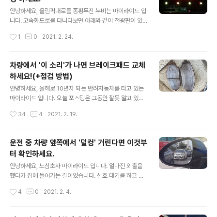
가 오더니, 가을에는 연이은 태풍에 그리고 올 겨울에는 급
글 내용
작스러운 눈도 자주 왔습니다. 자연스럽게 차량 녹발생이
안녕하세요, 올림픽대로를 종횡무진 누비는 마이라이드 입
걱정될 수 밖에 없죠. 비온뒤 브레이크에 발생한 녹, 괜찮을
니다. 고속화도로를 다니다보면 아래와 같이 전광판이 있
까요? 요즘 차량들은 방청 기술이 많이 좋아진게 사실이고,
습니다. 서울에 있는 올림픽대로, 강변북로와 순환도로 그
작성시간
1
0
2021. 2. 24.
기술보다는 제조사에서 신경쓰기 시작했다는 해석이 더 맞
리고 고속도로에서도 볼 수 있습니다. 여기를 보면 어디까
겠네요. 예전 차량들은 전혀 ..
지 얼마나 정체되고 있다는 정보도 보이고, 바닥이 미끄러
우니 조심해라, 안전띠는 생명띠다 등 여러가지 안내 멘트
차량에서 '이 소리'가 나면 브레이크패드 교체
가 바뀌면서 나옵니다. 이것의 정확한 명칭은 VMS(Varia
하세요!(+점검 방법)
ble Message Sign)로 번역하자면 '메시지가 변하는 전
글 내용
광판' 정도로 볼 수 있겠군요. 아무튼 이 도로표시판은 생각
안녕하세요, 올해로 10년차 되는 반려자동차를 타고 있는
보다 유용한 정보를 담고 있습니다. 내비게이션이 보급되
마이라이드 입니다. 오늘 포스팅은 그동안 잘못 알고 있었
기 전에는 차량 내부에 전국지도책이 항상 구비(아재인증)
던 자동차 정비 관련 상식에 대한 이야기이며 이미 알고 계
작성시간
34
4
2021. 2. 19.
되어 있었습니다. 이때는 항상 운전자는 길을 외워야 했고
신 분들도 계실테지만 저와 같은 분이 있을거라는 생각에
이정표에 집중을 할 수 밖에 없었..
준비하게 되었습니다. 아주 중요하지만 정작 큰 관심을 받
지 못하는 차량 관리 항목이 뭐가 있을까요? 대표적인 것이
운전 중 차량 앞쪽에서 '덜컹' 거린다면 이것부
바로 브레이크 일텐데요. 그 중에서도 차량을 안전하게 세
터 확인하세요.
우는데 직접적인 역할을 하는 브레이크 패드에 관한 이야
글 내용
기 입니다. 브레이크 패드 교체 시기를 알려주는 소음은?
안녕하세요, 노심초사 마이라이드 입니다. 얼마전 외출을
여느 때와 같이 완전히 꽉 막히는 올림픽대로 출근길을 가
했다가 집에 들어가는 길이었습니다. 신호 대기를 하고 있
다 서다를 반복하며 주행하고 있었습니다. 그런데 어느 순
는데 무심코 사이드미러를 봤더니 아주 거슬리는 것을 목
작성시간
4
0
2021. 2. 4.
간부터 아주 미세하지만 분명히 '거슬리는' 소음이 있었습
격했습니다. Q. 아래사진을 보고 3초 이내에 문제점을 찾
니다. 다만 브레이크를 밟을 때가 아니라..
으시오. 아직 정답을 찾지 못하신 분들을 위해 조금 더 확대
해서 볼까요? 자, 보이시나요? 굳이 모닝 차주가 아닌 다른