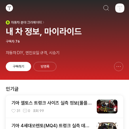
검색하기
티스토리
자동차
분야 크리에이터
(새창열림)
내 차 정보, 마이라이드
구독자
76
자동차 DIY, 엔진오일 규격, 시승기
구독하기
방명록
신고하기 레이어
열기
인기글
기아 셀토스 트렁크 사이즈 실측 정보(풀플렛
등)
31
0
조회
99
기아 4세대쏘렌토(MQ4) 트렁크 실측 데이