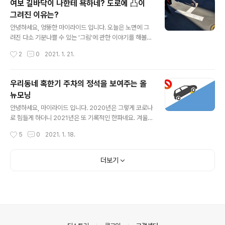
여보 길바닥이 나한테 욕하네? 도로에 凸이
차량의 소유자라 하시더라도 아래의 사진을 보고나면 문제
그려진 이유는?
점을 찾을 수 있어야 합니다. Hint : 조금 더 크게 보여 드립
글 내용
니다. 연식이 다르기는 하나 아래의 사진과 비교를 해보시
안녕하세요, 엉뚱한 마이라이드 입니다. 오늘은 노면에 그
면 그 '찜찜함'의 원인을 찾을 수 있습니다. 바로 프론트 엔
려진 다소 기분나쁠 수 있는 '그림'에 관한 이야기를 해볼까
진 후드(보닛)이 끝까지 완전하게 닫혔는지의 차이 입니다.
합니다. 점심시간에 눈누난나 점심 먹으러 가던 도중이었
작성시간
2
0
2021. 1. 21.
위와는 다르게 아래의 신형 모닝은 후드가 완전히 닫혔기
습니다. 왠지 며칠전부터 먹고 싶었던 뼈 해장국이 먹으러
때문에 후드의 끝단 ..
가는 길이었죠. 제 기억엔 이날 한파가 겹쳐 아주 추웠고 바
람이 많이 불었기 때문에 고개를 푹 숙인채 걷고 있었는데
우리동네 혹한기 주차의 정석을 보여주는 올
정신을 차리니 바닥이 제게 '凸'를 날리고 있음을 발견합니
뉴모닝
다. 조금 더 가까이서 볼까요? 기분 탓인지 'ㅜ' 보다는
글 내용
'ㅗ'와 같은 모습으로 보이네요. 쌩뚱맞게 이 바닥 표시는
안녕하세요, 마이라이드 입니다. 2020년은 그렇게 코로나
왜 있는 걸까요? 차량 운전자들에게 욕으로 경각심을 일으
로 힘들게 하더니 2021년은 또 기록적인 한파네요. 겨울
키는 것일까요? 아닙니다. 설마 도로면에 욕을 써놨을리는
은 당연히 추운 것 맞지만 한낮의 온도가 영하 10도 밑으로
작성시간
5
0
2021. 1. 18.
만무하죠. 이 표시는 '이 곳은 교차로이고 선의 갯수만큼 길
떨어지는 건 너무한 것 같습니다. 워낙 추운 날씨 때문에 월
이 있으니 주의하세요'..
요일 출근하니 수도가 얼어서 물이 나오지 않기도 하고 화
장실 변기가 얼어 붙어 불편을 초래하는 것도 봤습니다. 심
더보기
지어 오늘 한낮의 온도가 영하 3도로 상당히 추운 날씨였
는데 몸이 적응을 한 건지 따뜻하게 느껴질 정도였으니 말
이죠. 혹한기 주차의 정석은 이 차량을 보고 배우면 됩니다.
아무튼 이렇게 과할 정도로 추운 날씨의 연속인데 저희 동
네에 범상치 않은 차량 한대가 보입니다. 일단 아래의 사진
을 한 번 보겠습니다. 이 차량을 보고 바로 'FM이네'라는
의안내