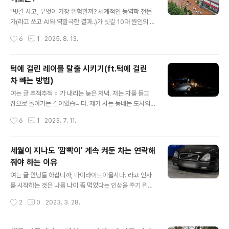
서머? 그게 뭔가요?사계절 타이어: 눈이 살짝 내리는 것을
글 내용
포함해 웬만한 날씨에서는 두루두루 사용할 수 있도록 만
"빗길 사고, 무엇이 가장 위험할까? 세계적인 동역학 전문
들어진 타이어입니다. 특별히 뛰어난 성능을 자랑하기보다
가(라고 쓰고 AI와 역할극한 결과..)가 빗길 10대 원인의 위
는, 어떤 상황에서도 평균 이상의 성능을 내주어 운전자가
험 기여도를 퍼센트(%)로 전격 분석합니다. 속도, 타이어,
작성시간
6
1
2025. 8. 13.
날씨에 크게 신경 쓰지 않고 편안하게 운전할 수 있도록 돕
운전 습관 중 당신의 안전을 위협하는 진짜 범인을 데이터
습니다. 우리나라에선 1..
기반 모델로 확인하세요."여는 글"많은 분들이 '가장 큰 원
인이 무엇인가?'라고 궁금해 하실겁니다. 하지만 실제 도로
턱에 걸린 레이를 탈출 시키기(ft.턱에 걸린
위에서 발생하는 미끄러짐 사고는 여러 요인이 복합적으로
차 빼는 방법)
작용하는 '합작품'입니다. 따라서 각 요인의 영향력을 완벽
글 내용
히 분리하여 'A는 30%, B는 20%'라고 절대적인 수치로
여는 글 추적추적 비가 내리는 늦은 저녁. 저는 차를 몰고
표명하는 것은 과학적으로 불가능에 가깝습니다. 그 비율
집으로 돌아가는 길이었습니다. 제가 사는 동네는 도시의
은 노면 상태, 차종, 타이어 종류, 운전자의 숙련도에 따라
소음보다 곤충이나 벌레 소리가 더 크게 들리는 한적한 곳
작성시간
6
1
2023. 7. 11.
매 순간 변하기 때문입니다.따라서 오늘 업로드 되는 이 비
이기에 가로등도 잘 없고 길도 좁기에 통행량도 거의 없습
율은 절..
니다. 그런데 우회전을 딱 하는데 어떤 차량이 비상등을 켜
고 있더군요. 사람이 내려 있길래 그냥 이제 가려나보다 하
세월이 지나도 '깜빡이' 계속 켜둔 차는 연락해
는 생각과 함께 '설마?'하는 생각이 동시에 들더군요. 늘 조
줘야 하는 이유
심해야 하는 초행길 골목 집으로 들어가는 골목은 좌측으
글 내용
로 90도 회전해야 합니다. 그런데 코너 안쪽에 보면 아래
여는 글 안녕들 하십니까, 마이라이드이올시다. 라고 인사
와 같이 상당한 단차가 있죠. 이곳에 바닥면 높이가 낮은 세
를 시작하는 것은 나름 나이 좀 먹었다는 인상을 주기 위함
단이 그냥 지날 경우 분명히 문제가 생길 것 같아 간혹 지인
입니다. 면허 갱신 2번째를 앞두고 있으니 뭐 인생 선배님
작성시간
2
0
2023. 3. 28.
들이 올 때면 이곳까지 들어오지 못하게 하거나 들어와야
들도 계시겠지만 파릇파릇한 운전 신입분들도 계시겠죠.
한다면 반드시 크게 돌아야 ..
아무튼 요즘 세월이 참 빠르게 흐른다는 것을 몸소 체험하
고 있는 나날들입니다. 언제 이렇게 나이 먹었나 싶기도 하