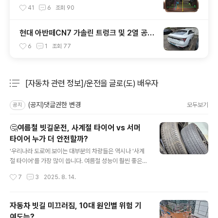
터(적재함 크기,길이,높이,너비)
41
6
조회
90
현대 아반떼CN7 가솔린 트렁크 및 2열 공간
실측 결과
6
1
조회
77
[자동차 관련 정보]/운전을 글로(도) 배우자
분류 전체보기
주요 글 목록
(공지)댓글권한 변경
모두보기
공지
🤔여름철 빗길운전, 사계절 타이어 vs 서머
타이어 누가 더 안전할까?
글 내용
'우리나라 도로에 보이는 대부분의 차량들은 역시나 '사계
절 타이어'를 가장 많이 씁니다. 여름철 성능이 훨씬 좋은
'서머 타이어(summer tire)'가 있지만 아직은 '자동차 마
작성시간
7
3
2025. 8. 14.
니아'가 선택할 것만 같은 느낌이 있긴 하죠. 최근 아주 많
은 양의 비가 단시간 내에 쏟아지는데 출퇴근길에 이런 의
문에서 오늘의 포스팅을 준비했습니다.'빗길운전에서 어느
자동차 빗길 미끄러짐, 10대 원인별 위험 기
타이어가 더 젖은노면 성능이 좋을까(=안전할까)?사계절?
여도는?