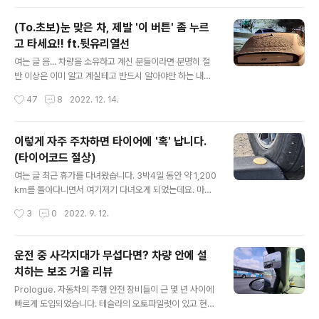
심히 다루는 편입니다. 별 차이..
진 않았지만 은근히 눈이 자주 내렸던 것 같습니다. 그런데
최근에 이거 하나만큼은 정말 꼭 강조를 해서 포스팅을 해
(To.초보)눈 맞은 차, 제발 '이 버튼' 좀 누르
야겠다고 결심한 내용이 있으니 바로 오늘의 주제인 지하
고 타세요!! ft.뒷유리열선
주차장과 진출입로 이야기 입니다. 저는 편도 40km를 운
글 내용
행해서 출근을 합니다. 오래된 차량이고 현재 타이어 상태
여는 글 음... 차량을 소유하고 계신 분들이라면 분명히 절
도 좋지 않기에 눈이 오거나 서리가 내린 아침이면 운행할
반 이상은 이미 알고 계실테고 반드시 알아야만 하는 내용
때 미끌미끌 거리는 것이 쉽게 느껴지더군요. 그런데 막상
을 언급하도록 하겠습니다. '뒷 유리 열선' 이 단어가 익숙
작성시간
47
8
2022. 12. 14.
긴장을 하고 조심스럽게 운행하는 눈쌓인 길보다 더 위험
하지 못한 분들만 끝까지 읽어주시면 감사하겠습니다. 20
한 순간들이 있었습니다. 주차장 진입..
22년 12월 13일, 수도권에 눈이 꽤나 내렸습니다. 차가운
바람이 더해져 내일 아침이 걱정되긴 하지만 퇴근길에 제
이렇게 자주 주차하면 타이어에 '혹' 납니다.
눈을 의심하게 되는 차량들이 좀 보였습니다. (내일 아침 출
(타이어코드 절상)
근길, 빙판 조심 또 조심!!) 전조등 끄고 다니는 스텔스 차
글 내용
량? ┗아닙니다. 이제는 흔해 빠져서 그냥 포기했습니다.
여는 글 최근 휴가를 다녀왔습니다. 3박4일 동안 약 1,200
눈길의 레이서? ┗아닙니다. 뭐 급한 일이 있겠죠. 먼저 (저
km를 돌아다니면서 여기저기 다녀오게 되었는데요. 마지
승으로) 간다는데 어쩌겠습니까. 저도 운전 중인지라 사진
막 일정이었던 군산에서 있었던 일 입니다. 군산에는 이성
작성시간
3
0
2022. 9. 12.
을 못 찍었는데 딱 아래와 같은 차량들이 한 두대가 아니었
당이라고 아주 오래되고 유명한 빵집이 있는데 가게 건너
다는 점입니다...
편에 무료 개방 주차장이 있어 관광객들이 이곳에 주차를
많이 하게 됩니다. 저도 이 주변에 주차를 하고 식사를 위해
운전 중 사각지대가 무섭다면? 차량 안에 설
움직이는데 마음이 좀 아픈 내용이 있어 여러분께 공유하
치하는 보조 거울 리뷰
게 되었네요. 주차할 때 타이어를 잘 봐주세요. 자, 주차장
글 내용
에 공교롭게도 동일한 컬러의 차량 2대가 있습니다. 백색
Prologue. 자동차의 주행 안전 장비들이 근 몇 년 사이에
의 더뉴그랜저ig 모델이죠. 두 분 다 아주 정상적으로 주차
빠르게 도입되었습니다. 테슬라의 오토파일럿이 있고 현대
를 한 것 같지만 자세히 보면 마무리가 좀 다릅니다. 좌측
의 주행보조장치를 경험해보시면 정말이지 신기할 정도 입