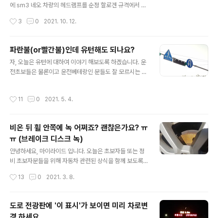
것을 쉽게 찾아볼 수 있습니다. 이거 왜 이렇게 만들까요?
에 sm3 네오 차량의 헤드램프를 순정 할로겐 규격에서 합
이유는 간단합니다. 바로 이 표시를 누구에게 알려주는지
법 인증 받은 LED 전구로 교체를 했었는데요. 해당 차량은
작성시간
3
0
2021. 10. 12.
생각해보면 쉽게 알 ..
전시차를 구입한 것으로 딜러분이 틴팅과 블랙박스를 미리
설치한 뒤 차량을 제공 받은 것 입니다. 그런데 문제가 있습
니다. 제 차량이 아닌지라 구입 과정에서 어떻게 의사소통
파란불(or빨간불)인데 유턴해도 되나요?
이 되었는지는 모르겠으나, 차량의 틴팅을 진행할 때 너무
글 내용
자, 오늘은 유턴에 대하여 이야기 해보도록 하겠습니다. 운
어둡게 해놨다는게 문제 입니다. 전조등 어둡다 하기전에
전초보들은 물론이고 운전베테랑인 분들도 잘 모르시는 내
'이것'부터 확인하세요! 2열이나 후면은 모르겠으나, 1열
용이 있기 때문이죠. 이해하기 쉽도록 실제 사례를 보면서
측면과 전면 선팅을 너무 짙게 해놔서 sm3 차량을 탈 때마
설명드리도록 하겠습니다. 파란불 또는 빨간불인데 유턴해
다 가로등 하나 없는 시골길을 다니는 것이 상당히 부담이
작성시간
11
0
2021. 5. 4.
도 되나요? 자, 저는 교차로에 있습니다. 1차로 좌회전과 유
될 정도였습니다. 오히려 어두운 길에서는 헤드램프가 비
턴이 가능한 구간이고 저는 좌회전을 위해서 신호 대기를
추는 곳이 가로등이 많은 도..
하고 있습니다. 왕복 8차로쯤 되는 큰 도로이고 양방향으
비온 뒤 휠 안쪽에 녹 어쩌죠? 괜찮은가요? ㅠ
로 차량들이 열심히 달리고 있네요. 첫번째 사진에서는 확
ㅠ (브레이크 디스크 녹)
인이 안되는데 제 머리 위에는 이런식으로 신호기와 표지
글 내용
판이 있습니다. 유턴 표지판이 있으니 당연히 유턴 가능 구
안녕하세요, 마이라이드 입니다. 오늘은 초보자들 또는 정
역이겠죠? 여전히 양방향 녹색불로 차량들이 다니고 있습
비 초보자분들을 위해 자동차 관련된 상식을 함께 보도록
니다. 이때 룸미러로 보면 분명히 녹색 직진 신호가 계속 되
하겠습니다. 보통 비나 눈이 온 뒤 가장 걱정되는게 무엇인
작성시간
13
0
2021. 3. 8.
고 있는데 뒤를 보니 경차 한 대가 유턴..
가요? 뭐 아무 걱정 없는 분들도 계시겠지만 차량을 아끼시
는 분들은 '녹 발생'이 가장 걱정이실 것 같습니다. 사람으
로 치면 암에 비유할 수 있는 녹은 차체와 부품의 내구성에
도로 전광판에 '이 표시'가 보이면 미리 차로변
크나큰 약점이니 말이죠. 지난해 여름에는 그렇게 많은 비
경 하세요.