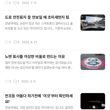
작성시간
2
0
2022. 7. 11.
차량의 주차 상태를 보면 아래사진과 같이 방지턱에 타이
니다. 그 중 가장 빠르게 도입된 것 중 하나가 바로 '사각지
어를 아주 잘 밀착시켰습니다. ..
대 경보장치'일겁니다. 운전자가 차량 안에서 사이드미러
를 통해 볼 수 있는 각도는 제한적이기 때문에 센서를 통해
도로 안전표지 잘 안보일 때 초미세먼지 팁
사각지대(보통 후측방)의 차량이 있는 경우 알려주는 장치
글 내용
안녕하세요, 논란이 많은 최신 스마트폰인 갤럭시S22 울
이고 요즘은 단순히 알림만 주는 것이 아니라 적극적으로
트라를 잘 쓰고 있는 마이라이드 입니다... 기존에 노트8을
차량을 회전시켜 주기도 하죠. 그래서 본격적으로 도입이
4년 정도 사용했는데 화면에 번인 현상이 좀 생긴 것 외에
된 2010년 중반의 차량들은 여전히 높은 중고가를 지키고
별다른 문제는 없었습니다. 아이폰12프로를 쓰는 아내는
있지만, 첨단안전장비가 빠진 차량들은 비교적 확연하에
작성시간
2
0
2022. 4. 21.
'폰이 왜이렇게 느리냐'며 핀잔을 주던데, 사실 폰을 바꾸기
중고가 방어가 되질 않습니다. 왜냐면 첨단안전장비는 써
전까지는 몰랐습니다... 세상이 그렇게 바꼈을 줄은. 아무튼
보면 확실히 좋고 나아가 보험료에서..
이 녀석으로 최근에 톡톡히 재미를 본 게 있어 여러분들에
노면 표시를 이상한 비율로 만드는 이유
게도 공유를 해볼까 합니다. 별 건 아니고 카메라 성능이 좋
글 내용
은 최신 스마트폰을 사용하시는 분들이라면 더욱 유용하게
얼마 전에 점심을 먹고 사무실로 복귀하는 길이었습니다.
사용할 수 있을테니 말이죠. 도로 안전표시, 특히 보조표지
매번 지나는 길인지라 별 생각이 없었는데 이날 따라 왠지
를 잘 봐야하는 이유 요즘은 저를 비롯한 대부분의 운전자
눈에 띄는 것이 있었습니다. 바로 노면 위에 도색되어 있는
가 그저 내비게이션의 화면과 음성에 의존하다보니 도로에
도로 표지였는데 아래와 같이 생겼습니다. 그냥 봤을 때는
작성시간
3
1
2022. 3. 9.
있는 수많은 안전표지에 ..
이 이상한 비율이 크게 눈에 들어오지 않을 수 있는데 도형
을 하나 놓고 함께 바라보면 비율이 조금 다르다는 것을 알
수 있죠. 정사각형을 도형 안에 넣고 좌우 구분을 해보면 바
전조등 어둡다 하기전에 '이것'부터 확인하세
로 티가 납니다. 좌우 폭은 좁은데 반해 위아래 길이는 상당
요!
히 길죠. 같은 이유로 '어린이 보호구역'이라고 쓰여 있는
글 내용
문구도 자세히 보면 위아래가 상당히 긴 비율로 만들어진
안녕하세요, 야간 운전이 많은 마이라이드 입니다. 얼마전