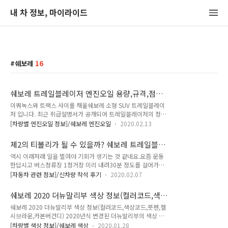
내 차 정보, 마이라이드
쉐보레
16
쉐보레 트레일블레이저 엔진오일 용량,규격,점도,
교환주기(1.2가솔린터보,1.35가솔린터보)
이쿼녹스와 트랙스 사이를 채울쉐보레 소형 SUV 트레일블레이
저 입니다. 최근 취급설명서가 공개되어 트레일블레이저의 정보
를 하나씩 정리해나가고 있습니다. 모든 정보의 출처는 쉐보레
[차량별 엔진오일 정보]/쉐보레 엔진오일
2020.02.13
공식 홈페이지이며작성일 기준은 2020-020-06 입니다. * 엔진
오일 교환 주기 : 12,000km / 1년 중 먼저 도래 시 또는 엔진오
제2의 티볼리가 될 수 있을까? 쉐보레 트레일블
일 즉시교환 메시지 점등 시 (일반, 가혹조건 동일) 1.2 가솔린
레이저 실차 착석 후기(1.35 E-터보,프리미어)
역시 이래저래 일을 벌여야 기회가 생기는 것 같네요.요즘 운동
터보 (FWD, 앞바퀴굴림)엔진오일 용량 : 4.5 L엔진오일 규격 :
한답시고 버스정류장 1정거장 미리 내려30분 정도를 걸어가는
dexos1 GEN2엔진오일 점도 : 5W30 1.35 가솔린 터보 (FWD,
데요. 버스정류장에 내리면 길 바로 건너편에 쉐보레 전시장이
앞바퀴굴림)엔진오일 용량 : 4.5 L엔진오일 규격 : dexos1
[자동차 관련 정보]/신차량 착석 후기
2020.02.07
있습니다.어제는 트래버스를 찍고 왔어서 시간날 때마다 착석 후
GEN2엔진오일 점도 : 0W20 1.35 가솔린 터보 (AWD, 상시사
기를 작성 중인데무심코 전시장을 바라보니 차량들 배열이 달라
륜)엔진오일 용량 : 4.5 L엔진..
쉐보레 2020 더뉴말리부 색상 정보(컬러코드,색
져있고 저 멀리 빨간색상의 날렵한 인상이 보입니다. 설마설마하
상코드,붓펜,첼시브라운,카본버건디)
쉐보레 2020 더뉴말리부 색상 정보(컬러코드,색상코드,붓펜,첼
며 점점 다가가보니 어제만 해도 없던쉐보레 트레일블레이저가
시브라운,카본버건디) 2020년식 변경된 더뉴말리부의 색상 정
전시되어 있습니다.바로 들어가 허락을 구하고 따끈따끈하게 사
보입니다.대부분의 컬러는 동일하나 2020년식이 되면서첼시 브
진을 찍어왔네요. 이 자리를 빌어 허락해주신 그리고 촬영 마치
[차량별 색상 정보]/쉐보레 색상
2020.01.28