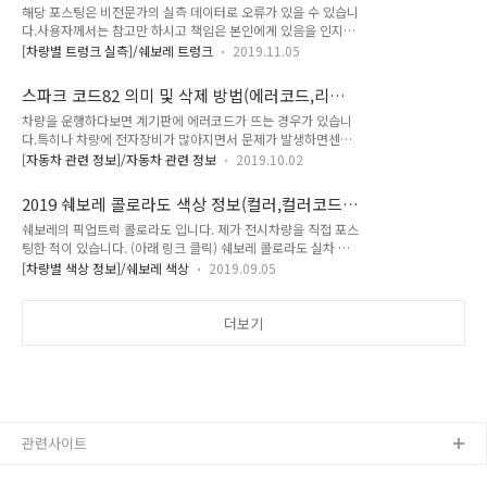
기,길이,사이즈)
해당 포스팅은 비전문가의 실측 데이터로 오류가 있을 수 있습니
거운 시장인 소형 SUV는 참 다양한 선택지가 존재하지만처음 트
다.사용자께서는 참고만 하시고 책임은 본인에게 있음을 인지해
랙스가 시장에 나올 때, 'SUV라지만 작고 높은 가격'의 인식이
야 합니다.오늘은 쉐보레의 픽업트럭, 콜로라도의 적재함 실측
강해시장 개척자이기만 시장을 리드하지는 못한 것이 사실입니
[차량별 트렁크 실측]/쉐보레 트렁크
2019.11.05
데이터를 알려드리겠습니다.10월 28일부터 고객인도가 시작되
다. 제가 타고 있는 아베오가 그러했듯 시장에서 외면받은 면이
었으니 이제 도로에서 슬슬 보일 것 같네요. 혹시 렉스턴스포츠
있지만나름 전문 시승기에서나 차주들에게는 탄탄한 주행성능
스파크 코드82 의미 및 삭제 방법(에러코드,리
또는 렉스턴스포츠 칸의 적재함과 비교하고 싶으신 분들은아래
으로 만족감을 준 것 또한 사실입니다.최초 출시 ..
셋,code82,엔진오일수명시스템)
차량을 운행하다보면 계기판에 에러코드가 뜨는 경우가 있습니
의 링크를 눌러 이전 포스팅과 비교해보시면 도움이 될 것 같네
다.특히나 차량에 전자장비가 많아지면서 문제가 발생하면센서
요.2019/10/19 - [자동차 관련 정보/적재함(트렁크) 실측 데이
에서 이상신호를 감지하고 분류해서 운전자에게 알려줍니다. 운
터] - 쌍용 2020 렉스턴스포츠 트렁크 실측 데이터(적재함 크기,
[자동차 관련 정보]/자동차 관련 정보
2019.10.02
전자에게 그리고 정비사에게 보다 쉽고 빠르게 알려주기위해상
사이즈,길이)2019/10/20 - [자동차 관련 정보/적재함(트렁크)
황별, 종류별로 다르게 표시할 필요가 있고이것을 보통 숫자로
실측 데이터] - 쌍용 2020 렉스턴스포츠 칸 트렁크 실측 데이터
2019 쉐보레 콜로라도 색상 정보(컬러,컬러코드,
구분하여 계기판에 표시하는 것 입니다. 그렇다면 오늘은 여러가
(적재함 크기,..
색상코드)
쉐보레의 픽업트럭 콜로라도 입니다. 제가 전시차량을 직접 포스
지 에러코드 중 'code82'가 의미하는 것과굳이 정비소를 가지
팅한 적이 있습니다. (아래 링크 클릭) 쉐보레 콜로라도 실차 착
않고 쉽고 편하게 에러코드를 삭제하는 방법을알려드리도록 하
석 후기 물론 관리적인 측면에서는 스위치 블레이드 실버같은 무
겠습니다. 오늘의 모든 포스팅은 늘 그러하듯 차량의 취급설명서
[차량별 색상 정보]/쉐보레 색상
2019.09.05
채색이 좋긴 합니다만, 오히려 이런 픽업트럭은 오션 블루나 스
를 기준으로작성되었으며 쉐보레(GM대우) 홈페이지에서 누구
칼렛 레드와 같이 짙은 원색을 주면 짐차의 느낌을 조금 더 덜 수
나 무료로다운받아 확인할 수 있는 내용임을 알려드립니다. 일단
있어서 추천드립니다. [2019 쉐보레 콜로라도 색상 요약] * 출
더보기
에러코드는 계기판 상에 주행거리가 표시되는 곳과 시계가 있..
처 : 쉐보레 [2019 쉐보레 콜로라도 색상 정보] 퓨어 화이트,
GAZ 스위치 블레이드 실버, GAN 다크 쉐도우 그레이, GJI (알
파펫 i) 턱시도 블랙, GBA 오션 블루, GD1 (숫자 1) 스칼렛 레드,
GPJ * 출처 : 쉐보레
관련사이트