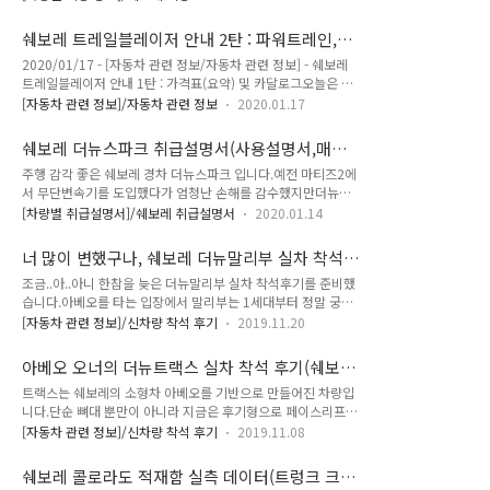
라운과 카본 버건디 색상이 추가되었네요. 처음으로 시도해보는
고 나가는 제게,'잘 부탁합니다'라는 말씀까지 주시던 쉐보레 관
건데 아래와 같이 모든 색상을한 컷으로 볼 수 있도록 GIF파일
계자분께 감사의 말씀을 전합니다. 오늘 만난 트레일블레이저 전
쉐보레 트레일블레이저 안내 2탄 : 파워트레인,제
추가해봤는데 어떤지요.스크롤을 내리시면 색상명과 컬러코드
시차량은 이전 포스팅에서 제가 추천(LT 또는 프..
원,연비(1.2가솔린터보,1.35가솔린터보)
2020/01/17 - [자동차 관련 정보/자동차 관련 정보] - 쉐보레
가 준비되어 있습니다. * 출처 : 쉐보레(GM대우) 쉐보레 더뉴말
트레일블레이저 안내 1탄 : 가격표(요약) 및 카달로그오늘은 어
리부(2020) 색상 정보(컬러, 컬러코드,색상코드)스노우 화이트
제에 이어 쉐보레 트레일블레이저를 알아보겠습니다.여러가지
펄, GP5스위치 블레이드 실버, GAN첼시 브라운, GNM카본 버
[자동차 관련 정보]/자동차 관련 정보
2020.01.17
특징들 중 차량의 제원과 파워트레인 그리고 연비에 대해서 알아
건디, GNL문 라이트 블루, GZ8다크 나이트 그레이, GUN모던
보겠습니다. * 출처 : 쉐보레 쉐보레 트레일블레이저 제원 전장
블랙, GB0 * 상기 컬러명 및 컬러코드 순과 하기 차량별 색상 순
쉐보레 더뉴스파크 취급설명서(사용설명서,매뉴
(mm) : 4,410 ~ 4,425전폭(mm) : 1,810전고(mm) : 1,635
동일합니다.*..
얼,PDF)
주행 감각 좋은 쉐보레 경차 더뉴스파크 입니다.예전 마티즈2에
~ 1,660축거(mm) : 2,640윤거(mm) : (앞) 1,553 (뒤) 1,570
서 무단변속기를 도입했다가 엄청난 손해를 감수했지만더뉴스
배기량(cc) : (1.2가솔린 터보) 139/5,000 (1.35가솔린 터보)
파크에서는 아마 기술의 발전에 힘입어 성공적인 도입을 한 걸로
156/5,600변속기 : (FWD) VT40 CVT 무단변속기 (AWD) 9단
[차량별 취급설명서]/쉐보레 취급설명서
2020.01.14
보입니다. 비록 실패는 했지만 상당히 이른 시기에무단변속기를
자동최고출력(ps/rpm) : (1.2가솔린 터보) 139/5..
도입했던 제조사(당시 대우)의도전정신은 높이 살만하네요. 저
너 많이 변했구나, 쉐보레 더뉴말리부 실차 착석
배기량 또는 경차량은 부족한 엔진 힘을 만회하기 위해변속기 기
후기(1.35터보가솔린)
조금..아..아니 한참을 늦은 더뉴말리부 실차 착석후기를 준비했
어비를 상당히 높게 가져갑니다.보통 시속 100km 때
습니다.아베오를 타는 입장에서 말리부는 1세대부터 정말 궁금
3,000~3,200rpm입니다. 따라서 노면소음, 풍절음과 동시에엔
했던 차량이기도 했는데은근히 타볼 기회가 잘 없었습니다. 그래
진소음이 상당히 많이 유입되는데무단변속기를 채용한 더뉴스
[자동차 관련 정보]/신차량 착석 후기
2019.11.20
서 쉐보레 차량들 트렁크 실측을 하러간 겸 방문한 전시장에서문
파크에서는 무단변속기 덕분에 고속도로에서 소음과 연비에 도
라이트블루(코드 : GZ8)색상의 1.35 가솔린 터보 프리미어 등
움이 된다고 하네요. 상당히 완성도 높은 더뉴스파크의 취급설명
아베오 오너의 더뉴트랙스 실차 착석 후기(쉐보
급을 만나보게 되었습니다. 이제는 다소 익숙한 얼굴이지만, 올
서 준비했습니다.모든 파일의 출처는 쉐보레 공식홈페이지입..
레,소형SUV,2020년식)
트랙스는 쉐보레의 소형차 아베오를 기반으로 만들어진 차량입
뉴말리부에서 더뉴말리부로 변경되면서소소한 디자인의 변화와
니다.단순 뼈대 뿐만이 아니라 지금은 후기형으로 페이스리프트
함께 1.5 가솔린 터보엔진(4기통)이 1.35 가솔린 터보엔진(3기
되면서 많이 변했지만초기형 트랙스에서는 인테리어에 사용된
통)으로변경된 것이 특징입니다. 마침내 만나게된 더뉴말리부의
[자동차 관련 정보]/신차량 착석 후기
2019.11.08
많은 부분에서 아베오와 동일한 부품이 사용되었기 때문에제게
장점과 단점은 무엇인지함께 사진을 보면서 살펴보도록 하겠습
는 다른차량이지만 상당히 익숙한 차량이기도 합니다. (아베오
니다. 1. 쉐보레 더뉴말리부 - 제원 전장(mm) : 4,935전폭
쉐보레 콜로라도 적재함 실측 데이터(트렁크 크
2011년식 1.6리터 수동 해치백을 타고 있습니다.) 지금 가장 뜨
(mm) : 1,855전고(mm..