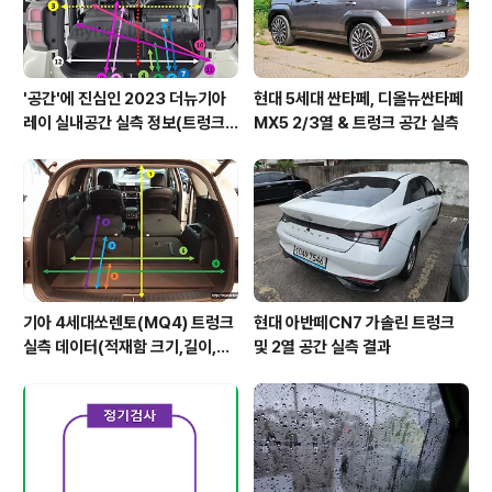
'공간'에 진심인 2023 더뉴기아
현대 5세대 싼타페, 디올뉴싼타페
레이 실내공간 실측 정보(트렁크,
MX5 2/3열 & 트렁크 공간 실측
2열,옆문)
기아 4세대쏘렌토(MQ4) 트렁크
현대 아반떼CN7 가솔린 트렁크
실측 데이터(적재함 크기,길이,높
및 2열 공간 실측 결과
이,너비)