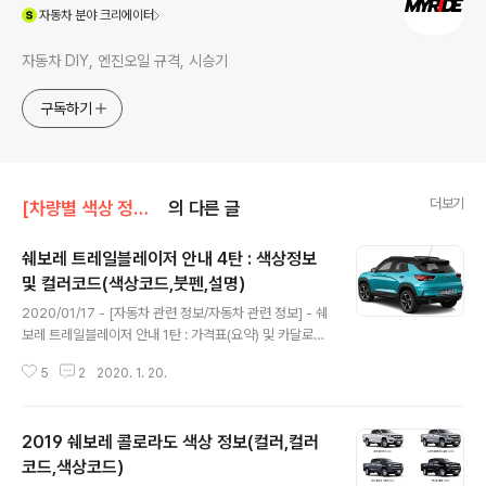
(새창열림)
자동차
분야 크리에이터
자동차 DIY, 엔진오일 규격, 시승기
구독하기
더보기
[차량별 색상 정보]/쉐보레 색상
의 다른 글
쉐보레 트레일블레이저 안내 4탄 : 색상정보
및 컬러코드(색상코드,붓펜,설명)
글 내용
2020/01/17 - [자동차 관련 정보/자동차 관련 정보] - 쉐
보레 트레일블레이저 안내 1탄 : 가격표(요약) 및 카달로그
2020/01/17 - [자동차 관련 정보/자동차 관련 정보] - 쉐
5
2
2020. 1. 20.
보레 트레일블레이저 안내 2탄 : 파워트레인,제원,연비(1.2
가솔린터보,1.35가솔린터보)2020/01/19 - [자동차 관련
정보/자동차 관련 정보] - 쉐보레 트레일블레이저 안내 3
2019 쉐보레 콜로라도 색상 정보(컬러,컬러
탄 : 휠종류 및 타이어 규격(16,17,18인치) 오늘은 쉐보레
트레일블레이저의 색상의 종류와컬러코드에 대해서 알아
코드,색상코드)
글 내용