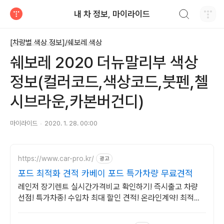
검색하기
내 차 정보, 마이라이드
티스토리
[차량별 색상 정보]/쉐보레 색상
쉐보레 2020 더뉴말리부 색상
정보(컬러코드,색상코드,붓펜,첼
시브라운,카본버건디)
마이라이드
2020. 1. 28. 00:00
https://www.car-pro.kr/
광고
포드 최적화 견적 카베이 포드 특가차량 무료견적
레인저 장기렌트 실시간가격비교 확인하기! 즉시출고 차량
선점! 특가차종! 수입차 최대 할인 견적! 온라인계약! 최적가
프로모션 차량 빠른출고 선점하세요.