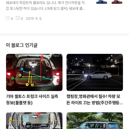
보겠습니다. 일단 3탄 휠종류에서 안내해드린 바와 같이트
쉐보레의 픽업트럭 콜로라도 입니다. 제가 전시차량을 직
레일블레이저는 차량 등급에 따라 선택할 수 있는 휠 디자
접 포스팅한 적이 있습니다. (아래 링크 클릭) 쉐보레 콜로
인이 다른데마찬가지로 등급에 따라 색상 차등이 있습니
라도 실차 착석 후기 물론 관리적인 측면에서는 스위치 블
다. 앞선 포스팅에서 설명드린 바와 같이쉐보레 트레일블..
4
0
2019. 9. 5.
레이드 실버같은 무채색이 좋긴 합니다만, 오히려 이런 픽
업트럭은 오션 블루나 스칼렛 레드와 같이 짙은 원색을 주
면 짐차의 느낌을 조금 더 덜 수 있어서 추천드립니다. [20
19 쉐보레 콜로라도 색상 요약] * 출처 : 쉐보레 [2019 쉐
보레 콜로라도 색상 정보] 퓨어 화이트, GAZ 스위치 블레
이 블로그 인기글
이드 실버, GAN 다크 쉐도우 그레이, GJI (알파펫 i) 턱시
도 블랙, GBA 오션 블루, GD1 (숫자 1) 스칼렛 레드, GPJ
* 출처 : 쉐보레
기아 셀토스 트렁크 사이즈 실측
캠핑장,영화관에서 필수! 차량 모
정보(풀플렛 등)
든 라이트 끄는 방법(주간주행등D
RL포함)