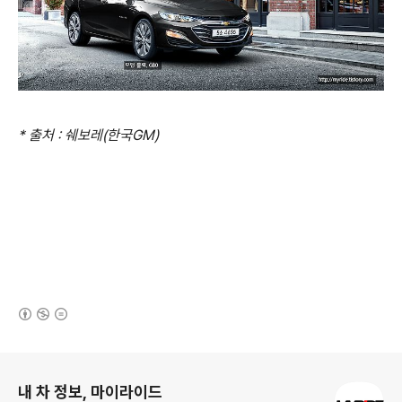
* 출처 : 쉐보레(한국GM)
(새창열림)
로그 정보
내 차 정보, 마이라이드