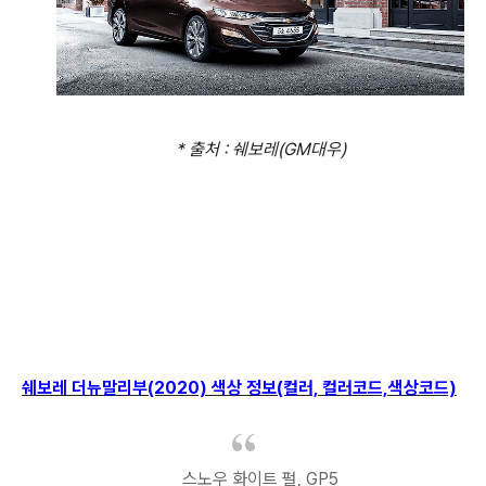
* 출처 : 쉐보레(GM대우)
쉐보레 더뉴말리부(2020) 색상 정보(컬러, 컬러코드,색상코드)
스노우 화이트 펄, GP5