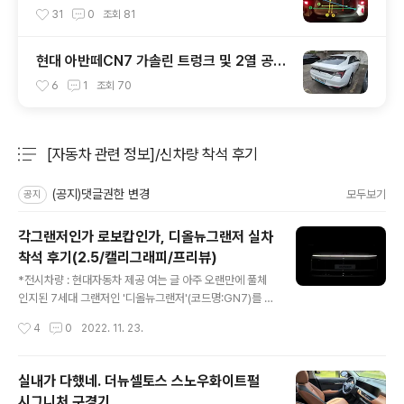
등)
31
0
조회
81
현대 아반떼CN7 가솔린 트렁크 및 2열 공간
실측 결과
6
1
조회
70
[자동차 관련 정보]/신차량 착석 후기
분류 전체보기
주요 글 목록
(공지)댓글권한 변경
모두보기
공지
각그랜저인가 로보캅인가, 디올뉴그랜저 실차
착석 후기(2.5/캘리그래피/프리뷰)
글 내용
*전시차량 : 현대자동차 제공 여는 글 아주 오랜만에 풀체
인지된 7세대 그랜저인 '디올뉴그랜저'(코드명:GN7)를 보
고 왔습니다. 시승은 없었고 단순히 전시된 차량을 볼 수 있
작성시간
4
0
2022. 11. 23.
는 상황이었기 때문에 전시장에 방문해서 보는 정도라고
보시면 됩니다. 바로 이전 세대의 그랜저가 아주 많이 변화
되며서 '더뉴그랜저(코드명 : ig)'가 풀체인지로 착각하시
실내가 다했네. 더뉴셀토스 스노우화이트펄
는 분들이 계십니다만 찡긋랜저는 이전 모델의 페이스리프
시그니처 구경기