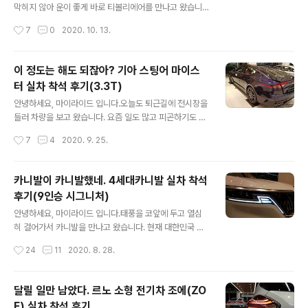
에 공개된 내용들 중제네시스의 가장 젊은 모델이자 드디
막히지 않아 운이 좋게 바로 티볼리에어를 만나고 왔습니
어 가족 얼굴을 닮게된 '더뉴G70'의 색상에 대하여 포스팅
다. 그동안 티볼리 에어란 차량에 대해서는 어느정도인지
작성시간
7
0
2020. 10. 13.
했습니다. 오늘은 오전에 일이 있어 용인에 좀 다녀왔고 동
를 하고 있었는데실제로 실내까지 들여다본 것은 이번이
선에 제네시스 분당수지점이 가까..
처음이네요. 쉐보레 올란도가 2010년도 초에 공간으로 유
명세를 떨쳤다면2010년도 말에는 그 자리를 티볼리 에어
이 정도는 해도 되잖아? 기아 스팅어 마이스
가 받지 않았나 싶습니다. 티볼리 에어에 대하여 간단하게
터 실차 착석 후기(3.3T)
몇가지 소개를 해드리자면,티볼리와 거의 모든 것이 동일
글 내용
하지만 적재공간을 늘린 모델로 티볼리 롱베이스 모델이라
안녕하세요, 마이라이드 입니다.오늘도 퇴근길에 전시장을
보시면 됩니다.마치 렉스턴스포츠와 렉스턴스포츠 칸이 있
들러 차량을 보고 왔습니다. 요즘 일도 많고 피곤하기도 하
는 것처럼 오직 적재공간의 차이입니다. 차량의 성격은 아
고 그래서 칼퇴하려 했건만외근 복귀길에 보이는 스팅어
작성시간
7
4
2020. 9. 25.
래의 사진 한 장으로 모든 성격을 설명할 수 있습니다. 참고
마이스터를 그냥 지나칠 수가 없었습니다. 평범한 직장인
로 전시차는 2가지 등급인 A1과 A3 중 A3에..
으로서 이래저래 사람들에게 치이고하루에도 수십번씩 속
으로 울다가 웃다가를 반복하며 하루하루를 버티기도 하
카니발이 카니발했네. 4세대카니발 실차 착석
죠. 간혹 '가장 젊은 지금 여긴 어디, 나는 누구?'라는 생각
후기(9인승 시그니처)
이 들 때는 현실이 섭섭하기도 하고지금 내게 뭔가 즐거움
글 내용
을 줄 수 있는 것은 없을까 고민하기도 하고 그렇습니다. 기
안녕하세요, 마이라이드 입니다.태풍을 코앞에 두고 열심
아 스팅어 마이스터 실차 착석 후기 자동차 사진보러 오신
히 걸어가서 카니발을 만나고 왔습니다. 현재 대한민국 자
분들이 뭔 갑자기 신세한탄이냐 하실 수 있습니다.처음부
동차 시장에서는 현실적으로 '천적'이 없다 할 수 있는4세
작성시간
24
11
2020. 8. 28.
터 앵앵 거린 이유는 아래로 쭉 읽어보면 아실 수 있습니다.
대 카니발 실차를 보고 왔습니다. 이미 출시전부터 많은 관
기아 스팅어 마이스터 차량 소개 우선 오..
심을 모았고이미 많은 관심을 받고 있고 앞으로도 그러할
텐데요. 차량의 구성이나 추천트림과 관련된 내용은 아래
달릴 일만 남았다. 르노 소형 전기차 조에(ZO
의 이전 포스팅을 확인해주시고오늘 포스팅에서는 차량의
E) 실차 착석 후기