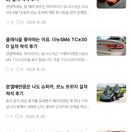
디자인과 실제로 봤을 때 어땠는지 중심으로 보도록 하겠
글 내용
습니다. 2020/07/29 - [[자동차 관련 정보]/자동차 관련
안녕하세요, 잘 때려 맞추는 마이라이드 입니다.지난 202
정보] - 오르긴 올랐는데...4세대 카니발 9인승 추천트림
0년 8월 14일에 르노 조에에 대한 포스팅을 먼저 진행한
은? 카니발이 카니발했네. 4세대 카니발 실차 착석 후기 보
바 있는데요.거기에서 별거는 아니지만 아마 국내에서는
작성시간
3
0
2020. 8. 25.
고온 차량은 아마 판매량에 가장 많은 부분을 차지할 것으
해외와는 다르게 최대토크를 Nm로 작명하는 것으로 미루
로 보이는 구성입니다.일단 고속도..
어보아국내에 출시되는 조에는 'R245 또는 R225' 이렇
게 작명될 거라 예측했는데 역시나 들어 맞았네요. 네. 압니
클래식을 좋아하는 이유. 더뉴SM6 TCe30
다.아무도 신경 안쓰고 누구나 그렇게 생각했지만 그냥 저
0 실차 착석 후기
혼자 기분이 좋다구요. 2020/08/14 - [[자동차 관련 정
글 내용
보]/자동차 관련 정보] - 작은차에 조예 깊은 르노 조에 미
안녕하세요, 마이라이드 입니다.최근 기대작이었던 더뉴S
리보기(100% 전기차 ZOE) 오늘 예상치 못한 야근을 하
M6 TCe300을 보고 왔습니다. 사실 TCe300이라는 파
고 회사에서 저녁을 먹은 뒤지난 주 더뉴SM6를 보러 갔을
워트레인이 가장 중요한 핵심이기 때문에실제로는 '시
작성시간
2
0
2020. 8. 22.
때 르노삼성자동차 강남대로전시장에 조에가 곧 들어올거
승'을 해봐야 진가를 알 수 있겠지만 전시장에서는 불가능
란 이야기가 떠올라..
하니오늘은 디자인 변화 위주로 한 번 보도록 하겠습니다.
클래식을 좋아하는 이유, 더뉴SM6 TCe300 실차 착석
문열때만큼은 나도 슈퍼카, 르노 트위지 실차
후기 부자들이 클래식을 좋아하는 이유가 바로 '변치않
착석 후기
다'는 것이라고 합니다.사람의 욕구들이 어느정도 채워지
글 내용
고 나면 '오늘만 같아라'라는 마음이 들게 되고영원 불변하
휴가 같지 않은 휴가를 보내면서 재미있었던 게 하나 기억
고 싶은게 자연스러운 수순이라고 합니다. 저는 개인적으
납니다.동해시 아파트 단지 내에서 강아지와 산책을 하고
로 앞으로 더 '잘될거야', '내 블로그 더 잘 클거야'만 생각하
있는데 뜬금없이 아내가'저 차 람보르기니야?' 이러길래 확
작성시간
1
0
2020. 8. 20.
지만역사적으로 한 획을 그었던 예전 위인들을 보면 지금
고개를 돌려보니 르노 트위지가 있었습니다. 르노 트위지
생각하면 조금 어이없을 수도 있지만'불로..
는 배달 차량으로 많이들 사용을 하시던데 아마 어디에 치
킨 배달 오지 않았을까 싶었습니다.저는 아내에게 '아니 무