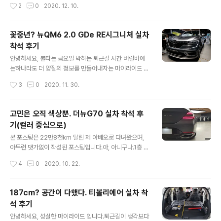
작성시간
2
0
2020. 12. 10.
서 처음 N브랜드를 내놓았을 때 브랜드 마크와 N에서만 선
으로 실내를 들여다 볼 수 있었습니다. 아반떼 N라인의 매
택가능한 퍼포먼스 블루 색상을 보면서 BMW를 너..
력은 어디까지? 쏘나타 N라인 시승회에 다녀온 뒤 생각이
좀 바뀌었습니다.기존에는 확실한 'N'말고 'N라인'은 애매
꽃중년? 뉴QM6 2.0 GDe RE시그니처 실차
한 것이 아닐까 싶었지만쏘나타 N라인은 290ps라는 높
착석 후기
은 출력과 함께 패밀리카로 사용하더라도 전혀 문제가 없
글 내용
겠다 싶었습니다.그러면서 이번 아반떼 N라인을 살펴볼 때
안녕하세요, 불타는 금요일 막히는 퇴근길 시간 버릴바에
2열 활용성에 대해 초점을 맞춰서 살펴보았습니다. 아반떼
는하나라도 더 양질의 정보를 만들어내자는 마이라이드 입
N라인 외관 워낙 잘 나온 아반떼CN7의 디자인을 한 층 더
니다. 요즘같은 시대에 아마 TV보는 시간도 덩달아 증가했
작성시간
3
0
2020. 11. 30.
스포티하게 다듬었습니다.일반 모델과 비교했을 때 큰 변
을텐데요.드라마나 예능을 보면 한시대를 주름 잡았던 중
화가 있는 것은 아니지만 디테일 변화..
년 배우를 보면 여러분들은 어떤 생각이 드시나요?'아이구
저런...'이라는 반응보다는 '세월을 저 사람만 비껴갔나' 싶
고민은 오직 색상뿐. 더뉴G70 실차 착석 후
은 생각들이 많이 드실겁니다. 2016년에 처음 등장한 QM
기(컬러 중심으로)
6는 곧 2021년을 바로 앞두고 있는 시점에서,그리고 자동
글 내용
차 시장에서의 크나 큰 변혁앞에서 이제는 '중년'이라는 이
본 포스팅은 22만8천km 달린 제 아베오로 다녀왔으며,
름을 붙일 수 있을 것 같습니다.보통 차량 풀체인지 주기를
아무런 댓가없이 작성된 포스팅입니다.아, 아니구나.1층 화
5년으로 보면 말이죠. SM6와 함께 처음 등장했을 때부터
장실에서 무료로 소변 1번보고 (간절했음),손 한번 씻고 (찝
작성시간
4
0
2020. 10. 22.
시간이 지난 지금까지도 SM6와 QM6는 '참 멋지고 예쁘
찝했음),누구나 다해주는 발렛파킹 한 번 제공받았습니다.
다'는 생각엔 변함이 없습..
(수동 죄송, 출차는 셀프)제네시스 수지점은 누구나 무료로
자유롭게 방문 및 관람(컨텐츠 목적 사전협의 필요)할 수
187cm? 공간이 다했다. 티볼리에어 실차 착
있으니 꼭 경험해보시길 추천드립니다. 안녕하세요, 정신
석 후기
없는 마이라이드 입니다.어제 부랴부랴 업로드 하느라 어
글 내용
떤 내용을 전달할까 고민을 하다가 일단 제조사 홈페이지
안녕하세요, 성실한 마이라이드 입니다.퇴근길이 생각보다