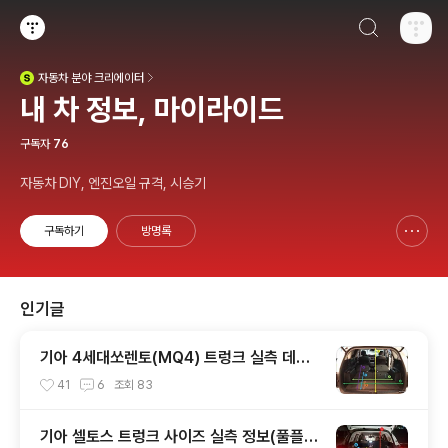
검색하기
티스토리
자동차
분야 크리에이터
(새창열림)
내 차 정보, 마이라이드
구독자
76
자동차 DIY, 엔진오일 규격, 시승기
구독하기
방명록
신고하기 레이어
열기
인기글
기아 4세대쏘렌토(MQ4) 트렁크 실측 데이
터(적재함 크기,길이,높이,너비)
41
6
조회
83
기아 셀토스 트렁크 사이즈 실측 정보(풀플렛