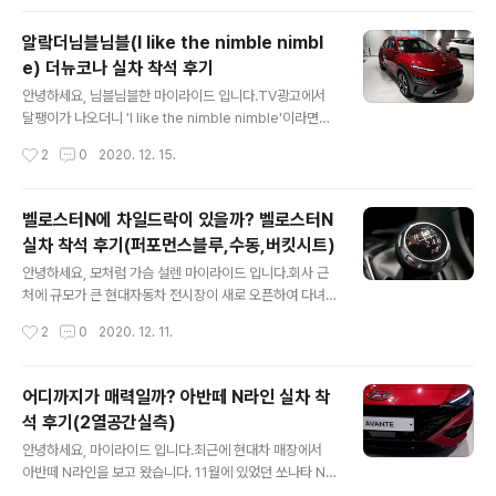
량은 아마 아이오닉5가 처음이 아닌가 싶습니다..
고 심장을 단련시킨 후 '올뉴렉스턴'이라는 이름으로 다시
돌아왔습니다. 파워트레인은 동일하지만 세팅을 달리하여
알랔더님블님블(I like the nimble nimbl
조금 더 높은 출력을 가지게 되었습니다.2.2리터 디젤 엔
e) 더뉴코나 실차 착석 후기
진과 8단 자동변속기가 만나 최고출력 202ps/3,800rp
글 내용
m, 최대토크 45.0kgf·m/1,600~2,600rpm을 냅니다.
안녕하세요, 님블님블한 마이라이드 입니다.TV광고에서
서스펜션은 앞 더블 위시본(오?!), 뒤 멀티링크이며 연료탱
달팽이가 나오더니 'I like the nimble nimble'이라면서
크의 용량은 70리터, 복합연비는 11.1~11.6km/ℓ입니다.
코나 따라가다가 낙엽으로 귀싸대기(표준어 입니다.) 맞는
작성시간
2
0
2020. 12. 15.
크로 거대하고 아름다운 올뉴렉스턴 실차 착석 후기 올뉴
광고 기억나시나요? 못보신 분들이 계실까봐 현대자동차
렉스턴 외관 바뀐 부분..
더뉴코나 광고를 잠시 끌어오도록 하겠습니다.참고로 이건
달팽이 버전이고 거북이 버전도 있으니 참고하시구요. 짧
벨로스터N에 차일드락이 있을까? 벨로스터N
지만 재미있으니 꼭 보시기 바랍니다. 아무튼 이 달팽이 광
실차 착석 후기(퍼포먼스블루,수동,버킷시트)
고가 반응이 꽤나 상당합니다.아래는 위에 첨부한 광고에
글 내용
달린 댓글들인데, 달팽이 키우시는 분들 정모한다는 댓글
안녕하세요, 모처럼 가슴 설렌 마이라이드 입니다.회사 근
보고 빵 터졌고그 아래로 스크롤을 내리면 반응들이 하나
처에 규모가 큰 현대자동차 전시장이 새로 오픈하여 다녀
같이 긍정적입니다. 님블님블한 더뉴코나 실차 착석 후기
왔는데 벨로스터N이 있어 둘러 보고 왔습니다. 아마 차를
작성시간
2
0
2020. 12. 11.
우선 큰 시험을 앞두고 있는 분들은 더뉴코나의 광고를 시
좋아하시는 분들은 알게 모르게 꼭 차량 구입으로 이어지
청하시면 안됩니다.한 번 듣고나면 ..
지 않는다 하더라도벨로스터N 신차량이든 중고차량이든
구경을 하셨을 것 같습니다. 네. 맞습니다.이상 제 소개였구
어디까지가 매력일까? 아반떼 N라인 실차 착
요. 도로에서 마주치는 벨로스터N, 특히 퍼포먼스 블루 색
석 후기(2열공간실측)
상을 멍하니 바라보며과연 저 차량을 가지면 어떨까 무한
글 내용
한 상상의 반복을 하다가 만난 벨로스터N이 어떤지 함께
안녕하세요, 마이라이드 입니다.최근에 현대차 매장에서
살펴보도록 하겠습니다. 벨로스터N에 차일드락이 있을까?
아반떼 N라인을 보고 왔습니다. 11월에 있었던 쏘나타 N
벨로스터N 실차 착석 후기 벨로스터N 외관 현대자동차에
라인 시승 행사에서 실물을 처음 봤었는데요.이번에 처음