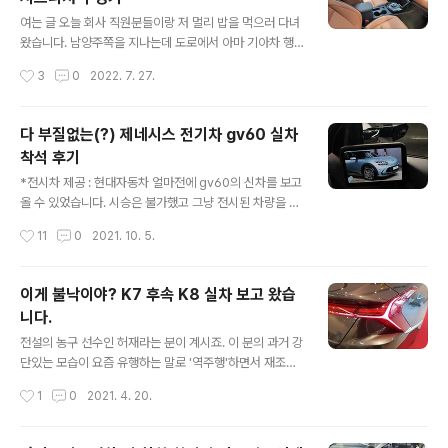
트 모델이고 이번 7세대 모델이 진짜 풀체인지 모델입니
글 내용
다. 아반떼를 비추어보면 과감한 변화(더뉴아반떼AD, 일명
여는 글 오늘 회사 직원분들이랑 저 멀리 밥을 먹으러 다녀
삼각떼) 뒤에 무르익은 디자인(아반떼CN7)이 나왔듯 그랜
왔습니다. 남양주쪽을 지나는데 도로에서 아마 기아차 행
저도 역시나 그러했습니다. 당연히 디자인적인 취향은 개
사가 있었나봅니다. 넘버 스티커를 붙인 더뉴셀토스가 도
작성시간
3
0
2022. 7. 27.
취이므로 객관적인 기준이랄 것이 없긴 하지만 시장의 전
로를 달리고 있더군요. 저는 기아에서 불러주지 않기 때문
반적인 분위기라는 것은 분명히 있습니..
에 그저 흥칫뿡을 하고 있었죠. 그러다가 경치 좋은 카페에
갔습니다. 처음가는 카페로 남양주에서 유명한 '키스톤 스
다 부질없는(?) 제네시스 전기차 gv60 실차
피시즈(keystone species)'라는 참 이름이 어려운 카페
착석 후기
인데 멀리서보니 카페 마당 한 가운데 누가 주차를 해놨습
글 내용
니다. 뭔 무개념이 잔디밭에 주차를 해놨나 싶었는데 가까
*전시차 제공 : 현대자동차 얼마전에 gv60의 신차를 보고
이서 보니 더뉴셀토스를 전시해놨더군요. 아마로 이곳에서
올 수 있었습니다. 시승은 불가했고 그냥 전시된 차량을 간
행사를 했나봅니다. 전시된 더뉴셀토스 가격과 제원 차를
단하게 살펴볼 기회였기 때문에 오해하지 않으셔야 하는게
작성시간
11
0
2021. 10. 5.
열어보거나 별다른 안내서를 본 것은 아니고 제가 본 차량
시승기가 아니라, 전시된 차량의 첫 인상 정도로 보셔야 합
을 토대로 홈페이지에서 정리한 내용..
니다. gv60은 전기차량만을 위해 만들어진 플랫폼(일명
뼈대)가 들어간 제네시스의 첫 전치차량 입니다. g80 전동
이게 불낙이야? K7 후속 K8 실차 보고 왔습
화 모델이 먼저 출시되긴 했지만, 이는 코나에 코나ev가 들
니다.
어가는 것처럼 "태초부터 전기차"가 아닙니다. 물론 코나e
글 내용
v도 오너분들의 많은 사랑을 받고 있기는 하지만, 전기차만
전설의 농구 선수인 허재라는 분이 계시죠. 이 분의 과거 강
을 위해 설계한 플랫폼이야말로 전기차만이 누릴 수 있는
단있는 모습이 요즘 유행하는 말로 '역주행'하면서 재조명
여러가지 장점들을 온전하게 가질 수 있기 때문에 의미가
되는 경우가 있습니다. 그리고 여러 어록을 남기기도 했는
작성시간
1
0
2021. 4. 20.
있는 것이죠. 동일한 플랫폼이 들어간 모델은 가장 먼저 현
데 바로 '불낙'이죠. 원래는 매운 맛이 일품인 매운맛인 낙
대의 아이오닉5, 그 다..
지를 의미하기도 하지만, 허재 감독으로 있을 때 심판에게
'이게 '블록(block)이야?'라며 항의를 하던 것이 불낙이 되