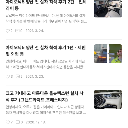
아이오닉5 양산 전 실차 착석 후기 2편 - 인테
어버렸습니다. 현대의 아반떼, 쏘나타, 그랜저 라인업에 대
리어 등
항할 수 있는 유일한 브랜드는 같은 배에서 나온 기아입니
글 내용
다. K3, K5, K7이죠. 거기에서 맏형 역할을 하였고 1세대
날로먹는 마이라이드 인사드립니다. 원래 아이오닉5 실차
부터 많은 사랑을 받아온 K7이 이제 K8이라는 이름으로
착석 후기를 한 번에 만들다가 너무 길어지면 싫어하시는
다시 태어났습니다. 이름만큼이나 다른 차량일 수 있는지,
분들이 계시기에 2편으로 나눠봤습니다. 혹시나 2편 인테
작성시간
2
0
2021. 3. 24.
그리고 오랜기간 동안 국내 판매량 1위를 차지했던 더뉴그
리어를 먼저 보시게 된 분들은 순서는 상관없으니 인테리
랜저를 '불낙..
어를 먼저 정독한 뒤에 본 포스팅 최하단에 첨부하는 1편과
적재공간 실측 데이터의 URL을 따라 편하게 구경하시면
아이오닉5 양산 전 실차 착석 후기 1편 - 제원
좋겠습니다. 3개의 카테고리로 나누다보니 어떻게 나눠야
및 외형 등
할지 고민이 많았는데 결국 인테리어에 무게를 두기로 했
글 내용
습니다. 그 이유는 아무래도 '전기차 전용 플랫폼 사용'에
안녕하세요, 마이라이드 입니다. 지난 금요일 저녁에 퇴근
있습니다. 아이오닉5, 첫 전기차 전용 플랫폼 플랫폼이라
하고 예전 현대자동차 서비스센터가 있던 용산을 다녀왔습
고 하면 소위 말하는 '바디'를 의미합니다. 이 플랫폼이 전
니다. 포니의 쐐기형 디자인을 현대적으로 재해석한 아이
작성시간
3
2
2021. 3. 23.
기차 전용이라는 점이 의미하는 바는 생각보다 큽니다. 제
오닉5가 양산 전에 먼저 미디어에 공개되었고 운 좋게도
가 뭐 구멍가게 같은 조그마한 블로그를 운..
그곳을 다녀올 수 있었습니다. 차량 실내 공간에 대한 실제
측정 데이터는 며칠전 주말에 먼저 업로드를 했고, 이번에
크고 거대하고 아름다운 올뉴렉스턴 실차 착
다녀오면서 차분하게 특장점을 정리해봤습니다. 제가 주변
석 후기(그랜드화이트,프레스티지)
인들에게 전기차, 배터리 타령을 하던게 대략 2010년도
글 내용
즈음이었는데 이상하게 요즘은 전기차에 큰 관심이 없었는
안녕하세요, 오뚜기 같은 마이라이드 입니다.최근 쌍용자
데 실차로 만나고 오니 많이 달랐습니다. 기존에도 현대기
동차 전시장을 다녀왔고 페이스리프트된 렉스턴을 보고 왔
아에서 나오는 전기차는 있었죠. 레이, 쏘울, 아이오닉, 코
습니다. 아주 오랫동안 이어졌던 렉스턴에서 풀체인지 되
작성시간
7
0
2020. 12. 18.
나 등이 전기차가 있었지만 처음부터 전기차만을 위한 차
면서 G4렉스턴이라는 이름으로 돌아왔고,성형 수술을 하