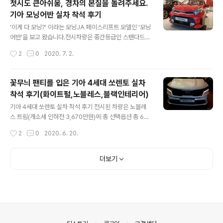
첫시도 큰아쉬움, 경차의 본질을 돌려주세요.
슨 르노랑 람보르기니를 구분 못하냐'고 핀잔을 주니까'아
기아 모닝어반 실차 착석 후기
황소마크 아는데, 저 문을 좀 보라구!' 이러네요. 사실 이때
글 내용
까지 르노 트위지의 문이 그렇게 열리는지 몰랐습니다.아
'이게 다 모닝?' 이라는 모닝JA 페이스리프트 모델인 '모닝
니 관심이 없었다해야 맞는 것일까요?아무튼 더뉴SM6 보
어반'을 보고 왔습니다.전시차량은 중간등급인 스탠다드로
러 갔다가 트위지가 있길래 트위지 먼저 소개해드릴까 합
가격은 기본 1,350만원이며선택옵션으로 컨비니언스(20
작성시간
2
0
2020. 7. 2.
니다. 르노 트위지는 1회 충전 후 주행가능거리가 55km
만원), 멀티미디어 패키지(140만원), 드라이브와이즈1(55
밖에 되지 않기 때문에저와 같이 편도..
만원)이 더해져총 차량 가격 1,565만원입니다. 기아 모닝
어반 실차 착석 후기 [기아 모닝어반 제원] 전장(mm) : 3,
꽃무늬 팬티를 입은 기아 4세대 쏘렌토 실차
595 전폭(mm) : 1,595 전고(mm) : 1,485 축거(mm) :
착석 후기(화이트펄,노블레스,블랙인테리어)
2,400 윤거(mm) : (전) 1,394~1,406 / (후) 1,403~1,4
글 내용
15 배기량(cc) : 998 엔진 : 3기통 가솔린 변속기 : 자동4
기아 4세대 쏘렌토 실차 착석 후기 전시된 차량은 노블레
단 최고출력(ps/rpm) : 76/6,200 최대토크(kgf·m/rp
스 트림(개소세 인하전 3,670만원)에 총 선택옵션 총 65
m) : 9.7/3,750 브레이크(전/후) : 디스크/드..
0만원이 더해져 차량 총 금액은 4,328만원 입니다. 상세
작성시간
2
0
2020. 6. 20.
선택옵션으로 화이트펄(8만원), 전자식 4WD(230만원),
6인승(120만원), 드라이브와이즈(90만원), 스타일(90만
원), 파노라마선루프(115만원)이니 참고하시기 바랍니다.
더보기
[기아 4세대 쏘렌토 제원] 전장(mm) : 4,810 전장(mm) :
1,900 전고(mm) : 1,695(1,700) 축거(mm) : 2,815 윤
거(mm,전/후) : (18인치) 1,646/1,656 (20인치) 1,637/
1,647 배기량(cc) : 2,151 엔진 : 스마트스트림 D2.2 (디
젤) 변속기 : 습식 8단 DCT 최고출력(ps/rp..
의안내