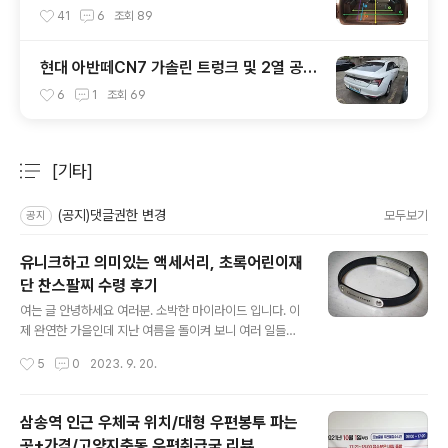
터(적재함 크기,길이,높이,너비)
41
6
조회
89
현대 아반떼CN7 가솔린 트렁크 및 2열 공간
실측 결과
6
1
조회
69
[기타]
분류 전체보기
주요 글 목록
(공지)댓글권한 변경
모두보기
공지
유니크하고 의미있는 액세서리, 초록어린이재
단 찬스팔찌 수령 후기
글 내용
여는 글 안녕하세요 여러분. 소박한 마이라이드 입니다. 이
제 완연한 가을인데 지난 여름을 돌이켜 보니 여러 일들이
있었습니다. 평소에 꾸미는 것에 큰 관심이 없다보니 이번
작성시간
5
0
2023. 9. 20.
여름은 까만색 면티 몇 장, 흰색 면티 몇 장으로 여름을 난
것 같은데 그래도 '관종력'이 있는 사람이다보니 뭔가가 허
전하더군요. 특히나 이제 한국의 여름은 매우 습한 장마를
삼송역 인근 우체국 위치/대형 우편봉투 파는
피할 수 없기 때문에 시계마저 차고 다니기 싫을 때가 있었
곳+가격/고양지축동 우편취급국 리뷰