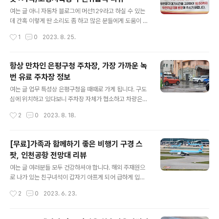
습니다. 그래서 한 번 안끼기 시작하니 없는게 더 편하긴 하
글 내용
던데 뭔가 허전합니다. 그저 무지 면티 한 장에 청바지 몇
여는 글 아니 자동차 블로그에 머선129라고 하실 수 있는
장으로 경우의 수를 만들다보니 아무래도 너무 심심하기도
데 간혹 이렇게 딴 소리도 좀 하고 많은 분들에게 도움이 될
하고 대놓고 꾸민 건 싫고 은근하게 아는 사람만 아는 뭔가
만한 정보를 정리하는 것도 좋은지라 오늘은 잠시 자동차
작성시간
1
0
2023. 8. 25.
가 절실하긴 하더군요. . 평소 운전을 많이 하다보니 반지는
와 관련 없는 이야기를 해보도록 하겠습니다. 회사가 고양
불편할 것 같고 ..
삼송에 위치하고 있는데 회사 업무 때문에 우체국을 가야
할 일이 좀 생겼습니다. 등기를 보내려고 방문을 했었는데
항상 만차인 은평구청 주차장, 가장 가까운 녹
우체국에 전화로 문의를 하시는 분이 위치를 잘 찾지 못하
번 유료 주차장 정보
는 분들이 계시기도 했고 내비게이션(티맵)에 주변 도로 정
글 내용
보가 잘못 표기된 것도 있어서 간단하게 정리를 해볼까 합
여는 글 업무 특성상 은평구청을 때때로 가게 됩니다. 구도
니다. 삼송역엔 없는 우체국 일단 제가 있는 삼송역 인근에
심에 위치하고 있다보니 주차장 자체가 협소하고 차량은
는 우체국이 없습니다. 여기서 잠깐 '우체국'과 '우편취급
많고 그런 동네이죠. 이른 시간이 아니라면 주차 공간이 잘
작성시간
2
0
2023. 8. 18.
국'을 구분할 필요가 있는데 우체국에서는 우편발송 업무
없을 정도로 항상 만차이다보니 저는 속으로 '공무원들은
뿐 만 아니라 금융 업무를 같이 보고..
다 대중교통으로 다니나?' 이런 생각까지 하게 되더군요.
태풍이 한반도를 지나던 10일 말복일에 반드시 은평구청
[무료]가족과 함께하기 좋은 비행기 구경 스
에 가야만 하는 상황이 생겼고 태풍이 온다길래 방문객이
팟, 인천공항 전망대 리뷰
적을거라 생각했지만 은평구청 앞에 있는 회전 교차로에
글 내용
차량이 쌓여버릴 정도로 차들이 많더군요. 비는 오지, 차량
여는 글 여러분들 모두 건강하셔야 합니다. 해외 주재원으
은 막히지 어떡해야 하나 고민하다가 좋은 방법을 하나 알
로 나가 있는 친구녀석이 갑자기 아프게 되어 급하게 입국
아냈습니다. 주차장명 : 녹번유료주차장 연락처 : 010-35
을 했고 치료를 한 뒤 다시 출국을 했습니다. 며칠 동안 지
작성시간
2
0
2023. 6. 23.
35-2285 주소 : 서울 은평구 은평로 203 주차비 : 30분
켜보는데 마음이 좀 짠하더군요. 아무튼 친구녀석을 공항
2천원 이후 10분에 80..
에 내려주고 뭔가 바로 집에 가긴싫어 공항 주변에서 이착
륙하는 비행기를 한 눈에 볼 수 있는 스팟을 찾아 어슬렁 거