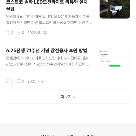
코스트코 솔라 LED모션라이트 리뷰와 설치
꽃축제일이었기 때문에 끝까지 갈까 말까를 망설이게 되더
꿀팁
군요. 그런데 하늘에 뜬 둥근 달을 보고나니, 뭔가에 홀린
글 내용
듯 시동을 걸고 출발하게 되었습니다. [적극추천]행주산성,
안녕하세요, 마이라이드 입니다. 오늘은 비자동차 리뷰를
1주차장 주차비는 얼마?(+파주고양 여행/맛집 추천코스)
할건데 웬만하면 다른 블로그에 포스팅을 하지만 이번 건
여는 글 안녕하세요, 쓸데없는 딴돌이 마이라이드 입니다.
은 제가 나름 야심차게 준비를 했기 때문에 제 최애(?) 블로
작성시간
9
0
2022. 5. 10.
지난 10월초 연휴에 지인들과 함께 저의 20대를 보낸 파
그인 여기에 포스팅을 하기로 결정했습니다. 코스트코에
주와 고양을 한 바퀴 돌아봤습니다...
가면 왠지 '쓸모없어도 사고 싶은 물건들'로 가득한데 오늘
포스팅의 주인공인 모션 라이트가 바로 그런 녀석입니다.
6.25전쟁 71주년 기념 참전용사 후원 방법
구입하게 된 동기, 설치 방법 그리고 리뷰까지 천천히 살펴
글 내용
오랜만에 이 카테고리로 인사드립니다. 부끄럽네요. 올해
보도록 하죠. 1. 코스트코 솔라 모션센서 LED 라이트 가격
6/25가 얼마전에 지났죠? 71주년이었습니다. 최근에 커
및 구입 동기 이 제품을 처음 알게 된 것은 그냥 코스트코에
뮤니티에 이슈가 되었던 에티오피아 강뉴 부대 이야기를
놀러 갔는데 움직일 때마다 조명이 팡팡 켜지는 것 때문에
아시는지요?
알게 되었습니다. 태양광 패널을 통해 충전하기 때문에 전
작성시간
5
0
2021. 7. 9.
력이 다소 약하지 않을까 싶었는데 코스트코 실내를 환하
게 비출 정도로 강렬했기 때..
더보기
의안내