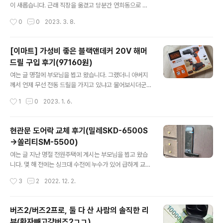
친구가 적어도 1년은 넘을거라는 말에 코웃음을 쳤는데 그
이 새롭습니다. 근래 직장을 옮겼고 당분간 연희동으로 출
게 벌써 3년이 넘었군요. 저는 2019년에 처음으로 민방위
근을 해야 하는 상황이 되었네요. 집이 아직 경기도 의왕시
작성시간
0
0
2023. 3. 8.
대원이 되었고(=나이를 먹었고..) 처음으로 시청에 가서 민
이기 때문에 출근시간 서울을 관통해서 연희동까지 가야
방위 집합교육을 받았습..
한다는게 생각만 해도 끔찍 하더군요. 그래서 이리저리 고
민을 하다가 그냥 이른 시간 출발을 해버렸습니다. 8시가
[이마트] 가성비 좋은 블랙앤데커 20V 해머
되기 전에 연희동에 도착은 했는데 10시에 일정이 있다보
드릴 구입 후기(97160원)
니 어딘가에서 시간을 보내야만 했습니다. 그런데 이래저
글 내용
래 찾아봐도 연희동 인근은 뭔가 '힙한' 개인 카페들로 가득
여는 글 명절에 부모님을 뵙고 왔습니다. 그랬더니 아버지
하다보니 이른 시간에 오픈하는 카페가 없더군요. 가장 빠
께서 언제 무선 전동 드릴을 가지고 있냐고 물어보시더군
른 곳이 오전 9시 정도? 그래서 찾다찾다가 결국 스벅으로
요. 아버지께서는 전원생활을 하고 계시기 때문에 전동 드
작성시간
1
0
2023. 1. 6.
이동하게 되었습니다. 일찍 오픈하는 스타벅스 연희DT점
릴을 자주 사용하다보니 고장이 났더군요. 마구마구 자라
주소 : 서울시 서대문구 연희로 144..
버리는 아까시나무(아카시아X)를 베어낸 뒤 구멍을 뚫고
거기에 약을 넣을 예정인데 가구 조립용 소형 드릴로는 엄
현관문 도어락 교체 후기(밀레SKD-6500S
두가 나지 않는다하여 급하게 명절에 대형 마트에 방문을
→쏠리티SM-5500)
했습니다. 무선 전동 드릴 알아두면 좋은 정보 보통 전동 공
글 내용
구를 구입하려 할 때 조금만 찾아봐도 뭔가 지칭하는 이름
여는 글 지난 명절 전원주택에 계시는 부모님을 뵙고 왔습
이 참 다양하다는 것을 알 수 있습니다. 그냥 드릴이라고 하
니다. 몇 해 전에는 싱크대 수전에 누수가 있어 급하게 교체
는 것도 있고, 임팩트 드릴도 있고 해머드릴도 있죠. 간단하
를 했었는데 이번에는 현관문 도어락이 고장나서 명절 간
작성시간
3
2
2022. 12. 2.
게 설명드리자면 아래와 같습니다. 임팩트 드릴 : 좌우 돌아
고생을 좀 했습니다. 그러나 성공적으로 완성을 해서 상당
가는 방향으로 타격을 하며 꽉 잠긴 ..
히 보람이 있네요. 자동차 블로그지만 이래저래 내 손으로
직접 하는 것을 좋아하다보니 제 블로그에 방문하시는 분
버즈2/버즈2프로, 둘 다 산 사람의 솔직한 리
들도 알고 계시면 좋을 것 같아 그간의 스토리를 정리하고
뷰(환자빼고걍버즈2ㄱㄱ)