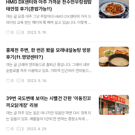
HMG DX센터와 아주 가까운 천수만우렁쌈밥
리고 있었습니다. 간혹 공항 주변에 갈 일이 있으면 이착륙
태안점 후기(혼밥가능!!)
하는 방향을 보고 안전한 곳 중 가까운 곳에 가서 비행기를
글 내용
구경하는 건 꽤나 즐거운 일입니다. 크게 비행기에 관심이
여는 글 요즘 아주 그냥 주말마다 HMG DX센터에 가서 드
없는 분들이라 하더라도 그 커다란 금속 덩어리가 날아가
라이빙 교육 받는 재미에 푹 빠져 살고 있습니다. 이렇게 뭔
는 걸 가까이서 보는 건 정말 재미있는 일이죠. 그런데 저만
가에 흥미를 느끼고 몰입할 수 있는 것이 얼마만인지 모르
작성시간
0
0
2023. 5. 19.
몰랐던 것인지 아예 대놓고 자리를 잡아주고 구경할 수 있
겠군요. 참 즐겁고 늘 행복합니다. 다만 저는 회사가 연희
는 장소가 있어 오늘 다녀온 후..
동, 집은 남양주이다보니 충남 태안까지 한 번 움직이는 것
이 쉬운 일은 아닙니다. 물론 저보다 훨씬 더 멀리서 오시는
홍제천 주변, 한 번은 봤을 모래내설농탕 방문
분들도 계시긴 하죠. 그래도 한 번 움직일 때 숙소비, 유류
후기(ft.영양센타?)
비, 식비 등이 발생하기 때문에 저는 하루에 최대한 다양한
글 내용
프로그램을 꽉꽉 채워 듣고 있습니다. 레벨2, 하루에 2탕
여는 글 근래에 연희동으로 출퇴근 중입니다. 그래서 내부
을? 현대자동차그룹 드라이빙 익스피리언스 현대와 기아
순환로를 자주 이용하고 있죠. 가좌역 인근에서 연희동으
레벨2를 하루에 수강했습니다. 기아는 오전, 현대는 오후
로 넘어가려면 궁동공원이라는 이름의 마의 코스를 지나야
작성시간
0
0
2023. 5. 14.
이렇게 말이죠. 교육 하나에 3시간이 넘다보니 이 정도만
합니다. 길이 좁고 험하며 심지어 양방통행입니다. 수동차
들어도 하루가 다 갑..
량을 타는 입장에서 비라도 오면 타이어 슬립을 일으키며
올라가게 되고 최악은 오르막에서 반대방향에서 진입하는
39번 국도변에 보이는 시뻘건 간판 '이동진꼬
차량과 마주치는 일입니다. 그래서 어쩔 수 없이 제 차로 다
끼오닭개장' 리뷰
닐 때 혼자 탑승한게 아니라면 삥 둘러가게 됩니다. 그렇게
글 내용
내부순환로 하부에서 홍제천을 따라 운행을 하면서 몇 번
여는 글 자주 있는 일은 아니지만 잊을만 하면 다시 겪게 되
눈에 들어왔던 꽤나 오래돼 보이는 식당인 '모래내설농
는 일들이 있죠. 예를들어 1년에 한 번하는 종합소득세 신
탕'에 다녀온 후기입니다. 모래내설농탕 설농탕 리뷰 주소 :
고나 2년에 한 번하는 자동차정기검사 뭐 그런거 말입니
작성시간
0
2
2023. 4. 29.
서울 서대문구 모래내로 271 영업시간 : 07:00 ~ 22:00
다. 그때 뭔가가 '특이하면' 기억에 남게 됩니다. 저는 경상