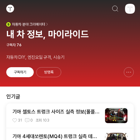
검색하기
티스토리
자동차
분야 크리에이터
(새창열림)
내 차 정보, 마이라이드
구독자
76
자동차 DIY, 엔진오일 규격, 시승기
구독하기
방명록
신고하기 레이어
열기
인기글
기아 셀토스 트렁크 사이즈 실측 정보(풀플렛
등)
31
0
조회
103
기아 4세대쏘렌토(MQ4) 트렁크 실측 데이