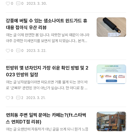
작성시간
0
0
2023. 3. 30.
래서 오늘 포스팅을 준비했습니다. 얼음 정수기 탈거 전 알
많이 다니게 되었습니다. 근래에도 의왕에서 남양주로 이
아야 할 것 정..
사를 가게 되었고 몸집을 파격적으로 줄여야 하는 상황이
었던지라 팔거나 버리거나 나눠줘야 하는 물건들이 상당히
강풍에 버틸 수 있는 샘소나이트 윈드가드 휴
많았습니다. 사람 마음인지라 웬만한 건 팔고 싶지만 이사
대용 접이식 우산 리뷰
일자가 촉박해져 오면서 무료로 나눠주거나 버리게 되더군
글 내용
요. 그런데 당근을 통해서 나눠주는 것도 꽤나 피곤한 일이
여는 글 이제 완연한 봄 입니다. 따뜻한 날씨 때문이 아니라
더군요. 물론 대부분 매너있게 해주시지만 약속을 어기거
아주 강력한 미세먼지를 보면서 알게 되었습니다.. 본격적
나 잠수를 타는 등 이사를 앞두고 있는 상황에서 아주 피곤
으로 3월말부터는 개화시기이므로 아마도 많은 분들이 따
작성시간
0
0
2023. 3. 22.
한 일들이 계속 생기면서 피로감을 주더군요. (물론 생활 속
뜻하고 행복한 시간들을 보내실 것 같네요. 하지만 봄은 짧
나눔은 의미가 있지만 저처럼 데드라..
습니다. 즉 여름이 얼마 남지 않았다는 말도 되지요. 우리는
항상 잊기 때문에 대비를 잘 하지 못하게 되는데 가만히 생
민방위 몇 년차인지 가장 쉬운 확인 방법 및 2
각해보면 지난 여름은 유난히도 지독했습니다. 아주 짧은
023 민방위 일정
시간에 엄청나게 많은 비를 동반했고 상당한 피해도 많이
글 내용
봤었죠. 아직까지 제대로 복구가 안된 곳들도 많기 때문에
여는 글 남자분들이라면 떠오르면 거품 물게 되는 것이 바
올해 여름에도 좀 걱정이 됩니다. 이러한 기후 변화가 일시
로 '군복무' 관련된 것이 아닌가 싶습니다. 한 마디로 참 애
적인 것에 지나지 않고 앞으로는 우리 한반도에도 동남아
증의 관계이고 싫다가도 추억을 꺼내먹길 참 좋아하죠. 물
작성시간
3
2
2023. 3. 21.
와 같은 날씨가 이어질 것으로 보이기 때문에 갑작스러운
론 저를 포함해서 말입니다. 그런데 재미있는 점이 하나 있
소나기에도 대비가 필요합니다. 저..
는데 이 군복무 후에 따라오는 후속 교육에 있어 나이를 먹
었다는 것을 확인하게 되는 순간들이 있는데 그 덕분에 뭔
연희동 주변 일찍 문여는 카페는?(ft.스타벅
가 서글프기도 하면서 남성호르몬이 감소함과 동시에 눈
스 연희DT점 리뷰)
물... 그... 그만하겠습니다. 2023 민방위 일정(뉴비들은 현
글 내용
장교육ㄱㄱ) 코로나가 생각보다 길어졌습니다. 처음 약사
여는 글 오랜만에 자동차가 아닌 글을 쓰게 되니 뭔가 느낌