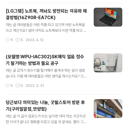
주차 : 가능 방문하게 된 날..
도 태생이고 수도권에 거주하다보니 주로 경상도와 서울경
기를 다니긴 했지만 분명 충청도가 전라도에 가는 일도 있
[LG그램] 노트북, 꺼놔도 방전되는 이유와 해
습니다. 제 마지막 기억으로는 아마 군산에서 집으로 돌아
결방법(16Z90R-EA7CK)
오던 길이었던 것 같습니다. 내비를 찍어보니 고속도로 통
글 내용
행료 할증(모르셨죠? 주말이 평일보다 더 비싸요.)이 붙는
여는 글 여러분들은 어떤 차를 타고 있으며 어떤 노트북을
주말인지라 비싼 톨비를 내는거나 무료로 좀 돌아가나 도
쓰고 계신지요? 설마 아직도 노트북보다 비싼 차를 타고 다
착시간이 비슷한지라 그냥 무료로 오다보니 오늘 소개하려
니시나요? 여러분. 세상이 많이 변했습니다. 노트북 가격이
작성시간
9
5
2023. 4. 12.
는 이 가게앞을 몇 번 지나게 된 것으로 기억합니다. 촌스러
정말이지 후덜덜 합니다. 오바라고요? 아닙니다. 진잡니다.
우면서도 아주 강력한 색상이 인상적이..
일단 제가 타고 다니는 차량을 보여드리죠. 여기는 어차피
자동차 블로그이니 자동차에 대한 관심이 많으실테죠? 얼
(모델명:WPU-IAC302)SK매직 얼음 정수
마전에 갱신 가입한 제 차량인 2011년식 아베오 차량입니
기 탈거하는 방법과 필요 공구
다. 보통 실제 시세보다 가격이 높은 자차 가액을 보면 26
글 내용
0만원이라고 나와 있군요. 얼마 전 회사 대표님이 연락이
여는 글 갑자기 정수기를 탈거해서 옮겨야 하는 일이 생겼
와서 장비를 하나 샀으니 알고 있으라고 하시더군요. 휴먼
습니다. 이럴 때 여러분들은 어떤 생각을 하시는지요? 크게
굴림체??ㄷㄷ 기존에는 2017년 9월에 제조된 그램을 쓰
3가지 방법이 있습니다. 탈거와 설치 모두 해당 제품 판매
작성시간
5
0
2023. 3. 31.
고 있었는데 같이 일하면서 프로그램이 열리는 모습을 몇
사에 요청을 하는 방법 탈거와 설치 모두 직접하는 방법 탈
번 보시더니 결국 하나를 새..
거와 설치 중 하나만 하는 방법(대부분 탈거는 셀프, 설치는
접수) 이렇게 나뉘죠. 대부분 1번 또는 3번을 할 것 같은데
당근보다 의미있는 나눔, 굿윌스토어 방문 후
아주 정확한 것은 아니지만 비용차이가 꽤 납니다. 저의 경
기(구리밀알점,안양점)
우는 탈거는 셀프로 설치는 접수를 했었는데 이동 설치하
글 내용
는데 출장비가 56,000원 발생하더군요. 탈거가 더 간단하
여는 글 이 글이 업로드가 되는 날이면 아마 저는 지긋지긋
니 비용이 더 적을 것 같기는 하지만 그냥 설치비 2배로 계
한 이사가 끝나고 평화를 되찾고 있을 것 같네요. 빨리 그런
산을 해보면 10만원이 넘는 금액이 차이가 나게 됩니다. 그
날이 오면 좋겠고 이야기 시작하겠습니다. 저는 이사를 참