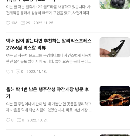
자 합니다. 어차피 살면서 이러한 작업을 한 두번 할까말까
글 내용
한 정도이기 때문에 전체적인 개념정리, 단어 정리 그리고
여는 글 저는 갤럭시s22 울트라를 사용하고 있습니다. 사
주의사항을 정리해봤습니다. 다소 긴 글이 될텐데 작업 전
전계약을 통해서 상당히 빠르게 구입을 했고, 사전계약자
에 한 번 정독하고 도전하시면 크게 어렵지 않을겁니다. 마
들을 위해 풀렸던 사은품으로 버즈2를 싸게 구입해서 먼저
작성시간
106
29
2022. 11. 25.
지막으로 긴 글 끝까지 읽으시면 꽤나 유용한 꿀팁도 준비
사용을 해봤습니다. 보급형인지라 아무런 기대를 하지 않
되어 있으니 잘 부탁(?)드리겠습니다...
았던 것이 이유인지는 모르겠으나 정말 만족도가 높더군
요. 10만원도 안하는 제품에 노이즈 캔슬링 기능에 안드로
택배 많이 받는다면 추천하는 알리익스프레스
이드폰과의 호환성도 편했고 케이스 무선 충전도 되었고
2766원 박스칼 리뷰
요. 그러다가 궁금증이 생겼습니다. 버즈2 프로가 출시되
글 내용
면서 뭐가 얼마나 더 좋을지 상당히 기대가 되었고, 결국 질
여는 글 자동차 블로그를 운영하다보니 자연스럽게 자동차
러버리게 되었습니다. 바로 사용기를 올리기는 좀 그래서 1
관련 물건들도 많이 사게 됩니다. 특히 요즘은 국내 온라인
달 정도 사용을 해본 그 결과를 공유해봅니다. 버즈2 vs 버
쇼핑몰에서도 해외 배송 제품이 구분없이 업로드되기 때문
작성시간
1
0
2022. 11. 18.
즈2프로 1. 가격비교 s22 울트라와 버즈2의 시점이 맞았
에 소비자는 갈수록 더 혼란스러워 질 수 밖에 없죠. 저 또
다면 버즈2 프로도 Z플립4/폴더 출시..
한 재미난 물품들을 자주 구입하다보니 택배를 자주 받는
편인데 택배상자의 송장과 테이프 박스를 열심히 뜯는 입
올해 딱 1번 남은 행주산성 야간개장 방문 후
장에서 매번 집안 어딘가에 있을(=기억이 안나는) 칼을 찾
기
아 쓰는게 불편했습니다. 그래서 이번에 차량 열쇠고리에
글 내용
쓸만한 제품이 있어 구입하게 되었습니다. 블로그를 통해
여는 글 주말이나 시간이 날 때 가볼만 한 곳들을 정리하고
3번째 소개하는 제품이고 첫 번째 제품과 두 번째 제품은
자 마음을 먹게 되던 시점이 있었습니다. 바로 야간 개장 방
먼저 업로드한 내용을 참고해주시면 좋겠습니다. 아베오 1.
문하기 일주일 전에 방문했던 행주산성이었죠. 다소 흐린
작성시간
8
0
2022. 10. 21.
6 점화플러그 교환 방법(feat. 주의사항 및 점화코일 교환
날씨에 다녀오게 되었는데 생각외로 아주 마음에 들었기
방법 포함) 최근 자동차 DIY..
때문에 야간개장을 꼭 다녀와야 겠다는 마음을 먹게 되더
군요. 그런데 제가 다녀온 날이 3년만에 개최되는 서울불