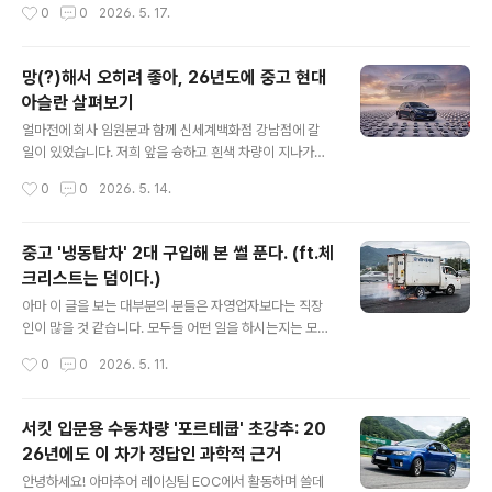
작성시간
0
0
2026. 5. 17.
부터 간단하게 언급하고 시작하도록 하겠습니다. 우선 엔
니티에 올려서 경매 견적으로 얼마를 받았는데 언제까지
진입니다. 지금이야 디..
얼마에 팔거고 업자는 연락하지 마시고..(더보기) ▶ 개인
으로 위장한 업자와 만나거나 아예 연락이 없어서 화를 내
망(?)해서 오히려 좋아, 26년도에 중고 현대
며 'XX일 이후 차 상사에 넘깁니다. YY만원 할인' ▶ 결국
아슬란 살펴보기
다시 중고차 상사로 연락 ▶ 결국 손에 얻는 건 몇만원 또는
글 내용
최초 견적TO-BE : 차량 경매 플랫폼(헤이딜러, KB차차차
얼마전에 회사 임원분과 함께 신세계백화점 강남점에 갈
등)에서 견적 확인 ▶ 엔카 비교견적 믿고+ ▶ 몇만원이라
일이 있었습니다. 저희 앞을 슝하고 흰색 차량이 지나가는
도 GET ▶ 끝.1. 내 차 시세 알아보는 가장 쉬운 방법오늘
데 보이면 복권을 사야한다고 알려진 '아슬란'이었죠. 속으
작성시간
0
0
2026. 5. 14.
도 취미삼아 주말 아침에 엔카를 켜고 둘러봅니다. 그런데
로 '꽤나 레이템이 지나가네' 싶었는데 때마침 임원분께서
평..
제게 이렇게 물어보시더군요."저 차 아슬란이지? 저거 어
때?"평소 서킷도 다닌다지, 정비사 자격증도 있고 가끔 퇴
중고 '냉동탑차' 2대 구입해 본 썰 푼다. (ft.체
근하면 집에 안가고 정비를 하는 회사 일보다 차에 미친 회
크리스트는 덤이다.)
사 팀장이 축 처져 있으니 감사하게도 흥미를 끌만한 떡밥
글 내용
을 시기 적절하게 던져주시더군요.그랜저 고급형이고 FW
아마 이 글을 보는 대부분의 분들은 자영업자보다는 직장
D 중엔 제일 비쌌는데 그 위에 제네시스가 있던지라 망했
인이 많을 것 같습니다. 모두들 어떤 일을 하시는지는 모르
죠. 그런데 지금 천 만원도 안할거에요라며 무심히 답을 드
겠지만 어쨌든지 모두들 고생이 많으십니다. 저는 유난히
작성시간
0
0
2026. 5. 11.
리니 눈이 동그래지시며 굉장히 흥미롭다고 하시더군요.
안하던 일이 잘 넘어오는 팔자를 가지고 있는데 그냥 중고
그래서 이런 대화가 오간김에 블로그에 한 번..
차를 사는 것만 해도 누군가에겐 상당한 도전적인 일일텐
데 저는 한 평생 타볼 일이 있을까 하는 '냉동탑차'를 중고
서킷 입문용 수동차량 '포르테쿱' 초강추: 20
로 2번, 신차로 1번 구입한 이력이 있는 사람이올시다.그래
26년에도 이 차가 정답인 과학적 근거
서 이 세상에 존재할 마치 저와 같은 상황(=갑자기 이걸 하
글 내용
라고??)에 빠지어 본인의 몇 남지 않은 머리칼을 뜯고 있을
안녕하세요! 아마추어 레이싱팀 EOC에서 활동하며 쓸데