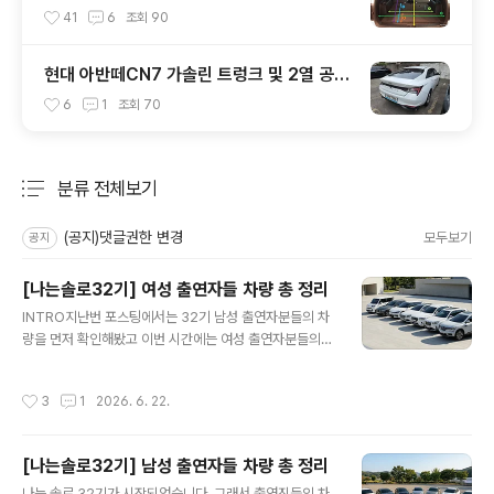
터(적재함 크기,길이,높이,너비)
41
6
조회
90
현대 아반떼CN7 가솔린 트렁크 및 2열 공간
실측 결과
6
1
조회
70
분류 전체보기
주요 글 목록
(공지)댓글권한 변경
모두보기
공지
[나는솔로32기] 여성 출연자들 차량 총 정리
글 내용
INTRO지난번 포스팅에서는 32기 남성 출연자분들의 차
량을 먼저 확인해봤고 이번 시간에는 여성 출연자분들의
차량을 정리해보는 시간을 가지도록 하겠습니다.2026.0
6.21 - [[자동차 관련 정보]/이 차는 무엇인고?] - [나는솔
작성시간
3
1
2026. 6. 22.
로32기] 남성 출연자들 차량 총 정리 [나는솔로32기] 남
성 출연자들 차량 총 정리나는 솔로 32기가 시작되었습니
다. 그래서 출연진들의 차량을 모두 정리해봤습니다. 글을
[나는솔로32기] 남성 출연자들 차량 총 정리
쓰다보니 너무 길어져서 남성/여성 출연자를 좀 나눠서 2
글 내용
편으로 업로드할 예정이구요. (참고로 여성 출myride.tist
나는 솔로 32기가 시작되었습니다. 그래서 출연진들의 차