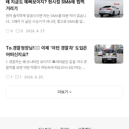
왜 지금도 예뻐보이지? 현시점 SM6에 찝쩍
봐주시면 되겠습니다.i30라는 차, 묘한 차입니다. 출시 당
거리기
시엔 "현대의 실수"라는 별명까지 얻을 정도로 잘 만들었다
글 내용
는 평가를 받았는데, 정작 한국에서는 안 팔렸어요. 해치백
먼저 솔직하게 말씀드리면 저는 SM6를 타본 적이 없습니
이 한국 시장에서 외면받는 거야 한두 번 일이 아니지만, i3
다. 그래서 이 글은 시승기가 아니라, 중고로 SM6를 알아
0는 그 외면 속에서도 매니아층이 굳건하게 형성된 차종입
보고 계신 분들을 위해 인터넷에 공유된 정보들을 최대한
작성시간
0
0
2026. 4. 27.
니다. 통..
객관적으로 정리해드리는 글이라고 봐주시면 되겠습니다.
디젤이나 LPG는 제외하고 오로지 가솔린 모델만 다룰 예
정이니 참고하시고요.본격적으로 차량 이야기로 들어가기
To.경찰청장님!👮‍♂️ 이제 '이런 경찰차' 도입은
전에, SM6가 왜 그렇게 욕을 먹었고 르노는 그걸 어떻게
어떠신지요?
해결하려 했는지 그리고 전기형과 더 뉴 SM6는 뭐가 다른
글 내용
지부터 짚고 가야할 것 같습니다. 이걸 모르고 그냥 "SM6
1. 경찰차는 왜 쏘나타만 보이지? 🚔여러분은 길을 가다 경
좋아 보이네" 하고 덜컥 사면 후회하실 수 있거든요.(그것
찰차를 보면 어떤 차종이 머릿속에 떠오르시나요?저는 어
도 상당히 많이요..)SM6, 왜 '이쁜 쓰레기' 소리를 들었나2
릴 때부터 차를 워낙 좋아했던 탓에 지나가는 차를 보면 반
작성시간
1
1
2026. 4. 20.
016년 3월에 출시된 SM6는 디자인 하나는 동급 압살이
사적으로 차종을 읽는 버릇이 있습니다. 그런데 경찰차만
었습니다. 멋진 앞뒤 램..
큼은 읽을 것도 없었어요.. 왜냐구요? 어차피 쏘나타니까
요..가끔 아반떼가 보이면 '오, 다르네?' 싶다가도 그게 전부
더보기
였습니다. 그 다음도, 그 다음다음도 전부 쏘나타입니다. 순
찰차는 쏘나타, 교통 단속도 쏘나타, 고속도로도 쏘나타.도
대체 왜 이렇게 된 걸까요?이게 그냥 우연이 아닙니다. 구
조적인 이유가 있어요.우선 경찰청이 순찰차를 들여오는
방식부터 봐야 합니다. 우리나라는 경찰차를 도입할 때 공
개입찰 방식, 그것도 최저가 낙찰 방식을 씁니다. 쉽게 말하
의안내