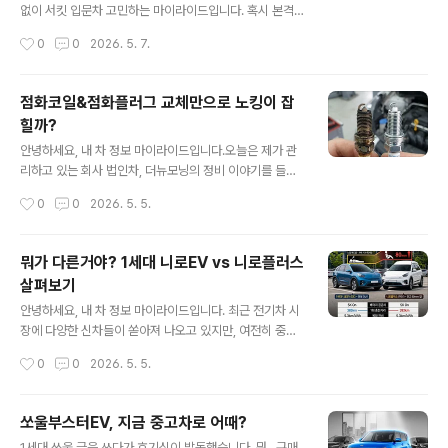
이름모를 그대를 위해 제 경험담을 풀면서 조금이나마 도
없이 서킷 입문차 고민하는 마이라이드입니다. 혹시 본격
움이 되길 기원해봅니다.1. '차' 자체보다 '냉동기'가 돈먹는
적인 서킷 입문을 꿈꾸시나요? 아.. 일단 너무 반갑습니다.
작성시간
0
0
2026. 5. 7.
하마냉동탑차의 본질은 결국 냉동기입니다. 우리나라에서
일단 이런 생각을 하는 것만 해도 당신은 분명 '멸종위기
판매되고 있는 대부분의 냉동..
종'라 할 수 있습니다. 아마 차량 선택 고민이 많으실텐데
'전륜구동(FWD)'도 좋고 입문 단계라면 '포르테쿱 1.6 G
점화코일&점화플러그 교체만으로 노킹이 잡
Di + 수동'이라는 결론을 내놓고 이야기를 시작하도록 하
힐까?
겠습니다.오늘 제가 소개할 포르테쿱(Forte Koup)은 기
글 내용
아가 2009년 출시한 국내 최초의 정통 2도어 쿠페 모델
안녕하세요, 내 차 정보 마이라이드입니다.오늘은 제가 관
로, 당시 현대차의 '아반떼 MD 쿠페'와는 다른 꽤나 성공을
리하고 있는 회사 법인차, 더뉴모닝의 정비 이야기를 들고
했던 모델입니다.사실 아반떼 쿠페는 출력도 더 높고 하드
왔습니다. 어느덧 적산 거리가 14만km를 훌쩍 넘겼는데,
작성시간
0
0
2026. 5. 5.
웨어적으로도 훌륭했지만, 소비자들에게 철저히 외면받았
날이 더워지면서 차가 힘들어하는 기색이 역력하더군요.
습니다.이유는 간단했죠..
특히 증상은 에어컨을 가동한 상태에서 언덕을 오르거나
급가속을 할 때, 엔진 쪽에서 '따르르' 하는 기분 나쁜 노킹
뭐가 다른거야? 1세대 니로EV vs 니로플러스
음이 들리기 시작했습니다. 음을 소리로 표현해보자면 '따
살펴보기
라라', '뜨르르'와 같은 '금속 떨리는 소리'와 같습니다. 창문
글 내용
을 열고 들으면 잘 들리고, 차량 내부에서 들을 때 그 소리
안녕하세요, 내 차 정보 마이라이드입니다. 최근 전기차 시
의 위치를 상상해보면 딱 엔진의 위치라는 특징이 있습니
장에 다양한 신차들이 쏟아져 나오고 있지만, 여전히 중고
다.이전 이력을 알 순 없고 11만km에서 사와 14만km이
차 시장에서 '가장 합리적인 선택'으로 꼽히는 차가 있습니
작성시간
0
0
2026. 5. 5.
될때까지 교체를 안했는데 의심이 드니 일단 교체해보기로
다. 바로 기아의 효자 모델인 1세대 니로EV(DE)와 그 유전
결정했습니다. 원래 포스..
자를 이어받은 PBV(Purpose Built Vehicle), 니로플러
스입니다. 생긴게 거의 비슷해서 비슷한 시점에 나온 것 같
쏘울부스터EV, 지금 중고차로 어때?
지만 실제로는 1세대 니로EV가 단종되던 22년에 니로플
글 내용
1세대 쏘울 글을 쓰다가 호기심이 발동했습니다. 뭐.. 구매