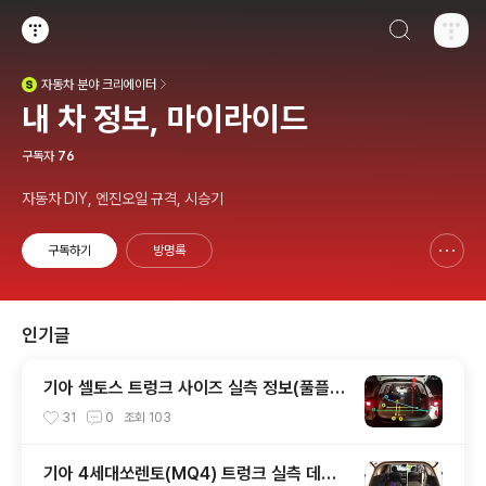
검색하기
티스토리
자동차
분야 크리에이터
(새창열림)
내 차 정보, 마이라이드
구독자
76
자동차 DIY, 엔진오일 규격, 시승기
구독하기
방명록
신고하기 레이어
열기
인기글
기아 셀토스 트렁크 사이즈 실측 정보(풀플렛
등)
31
0
조회
103
기아 4세대쏘렌토(MQ4) 트렁크 실측 데이