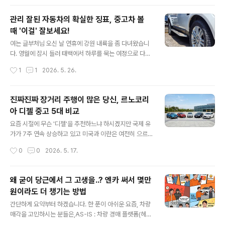
는 트럭들은 앞뒤 타이어 사이즈가 같은 차가 많..
이런 저런 근황토크를 하다가 재미있는 주제를 던져주더군
요. 아래 내용과 같이 직장을 잡은 동생의 첫 차를 위해 형
관리 잘된 자동차의 확실한 징표, 중고차 볼
이 보태어 차를 마련해주기로 했다는군요. 이 얼마나 따뜻
때 '이걸' 잘보세요!
한 일입니까? 하여 제가 오지랖 넓게 두 팔을 걷게 붙이게
글 내용
되었습니다. 0. 첫 차의 미덕뭐 각자의 형편이 있다보니 모
여는 글부처님 오신 날 연휴에 강원 내륙을 좀 다녀왔습니
두에게 첫 차는 다 다를 것 입니다. 하지만 분명한 점 하나
다. 영월에 잠시 들러 태백에서 하루를 묵는 여정으로 다시
는 첫 차는 아주 오랫동안 추억이 될 것이고 그 추억이 아름
집으로 돌아오니 대충 500km 넘게 다녔더군요. 나다니는
작성시간
1
1
2026. 5. 26.
답도록 하는데 여러가지 조건이 있다는 것이죠. 제가 생각
동안 5월이 원래 이렇게 무더웠나 싶을 정도로 햇빛도 강
했을 때는,첫 째, 유지보..
하고 기온도 상당히 높았습니다. 그래서 잠시 쉬어갈 겸 평
소 좋아하던 영월의 한 찻집을 잠시 들렀습니다. 꽃피는산
진짜진짜 장거리 주행이 많은 당신, 르노코리
골 강원특별자치도 영월군 영월읍 청령포로 179 주차를
아 디젤 중고 5대 비교
끝내고 가게로 들어가던 중 습관(?)처럼 주차된 차량들의
글 내용
타이어를 흘깃 살펴보는데 계절과는 너무 어울리지 않는
요즘 시절에 무슨 '디젤'을 추천하느냐 하시겠지만 국제 유
차량이 한 대 눈에 들어오길래 사진을 찍어 봤습니다.여러
가가 7주 연속 상승하고 있고 미국과 이란은 여전히 으르
분들은 아래 사진을 보시고 어떤 생각이 드시는지요? 쯧쯧
렁 거리는 지금 이 상황에서 먹고 살기 위해 열심히 도로를
작성시간
0
0
2026. 5. 17.
vs ???아마 바로 위에 제가 보여드린 사진을 보고 혀를 쯧
누리는 사람이라면 누구나 기름값에 대한 고민을 하시게
쯧 차시는 분과 머리 속에 ..
될테죠.여러가지 차량들이 있지만 오늘은 조금 특이하게
'르노코리아'에서 구할 수 있는 차량들 중 1.5리터 디젤 엔
왜 굳이 당근에서 그 고생을..? 엔카 써서 몇만
진에 6단 DCT 변속기가 들어간 차량들 중에서 비교를 해
원이라도 더 챙기는 방법
보겠습니다. 제 소견부터 말씀드리자면,묻따 SM6 입니다.
글 내용
(대신 구입할 때 '이 옵션' 필수로 넣으세요!!)르노코리아 1.
간단하게 요약부터 하겠습니다. 한 푼이 아쉬운 요즘, 차량
5 dci 5종0. 파워트레인 설명아래에서 한 대씩 살펴보기
매각을 고민하시는 분들은,AS-IS : 차량 경매 플랫폼(헤이
전에 먼저 오늘 소개될 5대의 차량의 공통점인 파워트레인
딜러, KB차차차 등)에서 경매 견적 확인 ▶ 당근이나 커뮤