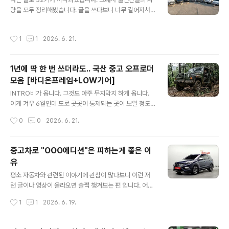
ory.com 특이점이 하나 있습니다. 지난 31기 여성 출연
량을 모두 정리해봤습니다. 글을 쓰다보니 너무 길어져서
자분들은 가족이나 지인의 차를 타고 오시는 분들이 상당
남성/여성 출연자를 좀 나눠서 2편으로 업로드할 예정이구
히 많았고 직접 운전하시는 분들이 꽤나 적었는데, 이번엔
요. (참고로 여성 출연자들 차량 찾는게 좀 어려웠습니다.)
작성시간
1
1
2026. 6. 21.
딱 1분만 지인의..
3화까지 진행된 상태인데 100% 확신하긴 어렵지만 나름
의 논리와 추리를 가지고 접근을 해봤는데 다같이 함께 맞
춰보시면 좋을 것 같네요.32기 남성 출연자 7인1. 32기 영
1년에 딱 한 번 쓰더라도.. 국산 중고 오프로더
수제조사 : 벤츠모델명 : GLE클래스 (W167)출시 연도 : 2
모음 [바디온프레임+LOW기어]
019.09~2023년출시 가격 : 1억1,090~1억 9,690만원
글 내용
(옵션별 상이함)중고 가격 : 3,700~12,697만원 (엔카, 2
INTRO비가 옵니다. 그것도 아주 무지막지 하게 옵니다.
6.06.21 기준) 2. 32기 영호제조사 : 현대자동차모델명 :
이게 겨우 6월인데 도로 곳곳이 통제되는 곳이 보일 정도
그랜저IG (초기형)출시 연도 : 2016..
로 비가 옵니다. 올 해 들어 유난히 많이 더운 것 같아 ai에
작성시간
0
0
2026. 6. 21.
게도 물어보고 이런 저런 조사를 해보니 26년의 여름은 엄
청나게 덥고, 습하고 도로 안전에 큰 해가 되는 "강한 비"가
자주 올 것으로 예측을 하더군요.가장 먼저 떠오르는 것은
중고차로 "OOO에디션"은 피하는게 좋은 이
역시나 타이어. 다들 본격적인 장마철 앞두고 타이어 점검
유
들 한 번 해보시고 애매하다 싶으면 안전을 위해 미리미리
글 내용
교체하는 것을 권해드리겠습니다. 타이어 덕분에 사고 한
평소 자동차와 관련된 이야기에 관심이 많다보니 이런 저
번 피하면 어차피 새 타이어 한 대분 비용보다 저렴하니 말
런 글이나 영상이 올라오면 슬쩍 챙겨보는 편 입니다. 어제
입니다.타이어까지 했다면 어떤 것이 떠오를까요? 세단을
도 자려고 누워서 어떤 이야기들이 있나 싶어 폰을 켰더니
작성시간
1
1
2026. 6. 19.
타는 입장에서 폭우로 인해 물웅덩이가 생기는 곳을 지날
근래 '현대기아도 부품 수급이 원활치 않다'는 이슈에 불을
때마다 '아, 듬직한 ..
붙이는 사건이 있어 한 번 함께 이야기 나눠보려 글을 쓰게
되었습니다.예전에는 저의 경험을 포함해 어디서나 "현기