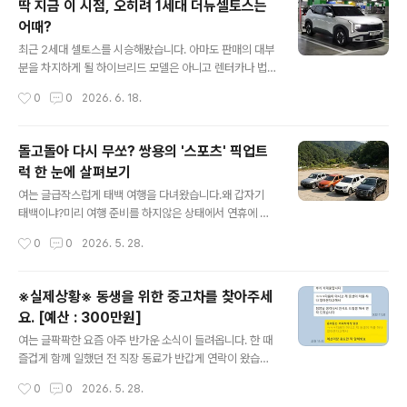
딱 지금 이 시점, 오히려 1세대 더뉴셀토스는
차 부품 저렴하고 쉽게 구해서 참 좋다!"가 국룰이었는데
어때?
이제는 "현기차 부품 수급이 쉽지 않다. 오래 걸린다"는 이
글 내용
야기가 상당히 많이 나오고 있습니다. 이젠 옛 말일까요?
최근 2세대 셀토스를 시승해봤습니다. 아마도 판매의 대부
그에 대한 이야기 입니다.내 잘못도 없는데 억울해요사건
분을 차지하게 될 하이브리드 모델은 아니고 렌터카나 법
의 발단은 아래와 같습니다. 싼타페DM의 후기형인 '싼타
인차 등으로 많이 만나볼법한 1.6리터 가솔린 터보 2WD
작성시간
0
0
2026. 6. 18.
페 더프라임'을 소유하고 계신 한 분이 본인 과실이 없는 후
모델이었습니다. 여러가지 변화가 확인되었지만 사실 시승
방 추돌 사고를 당했습니다. 여..
하는 내내 2세대 셀토스 가솔린 모델의 포지션 자체가 좀
애매하다는 생각이 들더군요. 1세대가 출시될 때는 '카테고
돌고돌아 다시 무쏘? 쌍용의 '스포츠' 픽업트
리 파괴자' 이런 수식어가 붙었는데 반해 이제는 전작의 후
럭 한 눈에 살펴보기
기형에 해당하는 1세대 '더뉴셀토스' 그리고 상급인 4세대
글 내용
후기형 스포티지와 파워트레인이 동일하다보니 더욱 그렇
여는 글급작스럽게 태백 여행을 다녀왔습니다.왜 갑자기
게 느껴지는 것 같습니다.합리적인 가격이 우선인 경우는 1
태백이냐?미리 여행 준비를 하지않은 상태에서 연휴에 어
세대 후기형 셀토스를, 비슷한 가격이면 조금 더 큰 차를 원
딜 가고는 싶은데 뻔히 사람이 많이 몰리는 곳은 가고 싶지
작성시간
0
0
2026. 5. 28.
하는 분들에겐 스포티지가 더 나은 선택지가 아닌가 그런
않았습니다. 그래서 적당히 조용하고 상쾌하게 시간을 보
생각이 들면서 괜히 지금 시점에 1세..
낼 곳이 없을까 고민을 하다보니 강원 고지인 태백이 떠올
랐습니다. 예전 강원도에서 근무를 할 때 업무차 몇 번 오가
※실제상황※ 동생을 위한 중고차를 찾아주세
며 참 작고 조용하지만 지방 소도시 특유의 분위기가 좋았
요. [예산 : 300만원]
기에 망설임없이 다녀온 것이죠.거기에서 지역 명물인 물
글 내용
닭갈비도 맛있게 먹고 강원도에만 있는 식당에 들리기도
여는 글팍팍한 요즘 아주 반가운 소식이 들려옵니다. 한 때
했는데 도로에서 운전을 하다 문득 잊고 있었던 사실 하나
즐겁게 함께 일했던 전 직장 동료가 반갑게 연락이 왔습니
가 떠올라 차에 탄 가족에게 이런 이야기를 해드렸습니다.
다. 안그래도 며칠 후면 생일인지라 연락을 한 번 해봐야겠
작성시간
0
0
2026. 5. 28.
마이라이드 : 보통 트럭들은 뒷바퀴가 더 작은데 여기에 있
다 싶었는데 이렇게 먼저 연락이 오니 어찌나 반갑던지요.