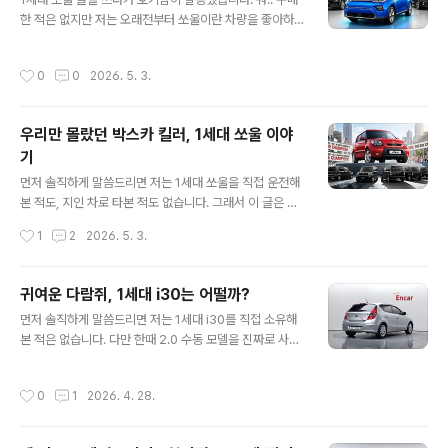
러스는 탄생을 했습니다. 다목적 용도로 사용할 수 있도록
한 적은 없지만 저는 오래전부터 쏘울이란 차량을 좋아하
말이죠. 그러니 '유전자를 이어받았다'고 표현한 것이 맞는
기도 했었고 여기저기 많이 추천하는 차량이기도 한데 글
것이죠.저 역시 과거에 쏘울이나 i30 같은 박스형 차량들
쓰기 준비를 하다가 엔카에서 본 3세대 쏘울의 EV 차량을
에 애착을 가졌던 만큼, '공간'을 어떻게 활용하느냐에 따라
작성시간
0
0
2026. 5. 3.
보니 울진대게에디션 디자인적으로도 확 끌리기도 하면서
차의 가치가 달라진다고 믿습니다. 오늘은 같은 뼈대를 공
'이 차에 대해 궁금하신 분들이 계시겠다'는 생각이 들더군
유하지..
요. 그래서 한 번 이 시대에 나온 비슷한 차량들과 비교를
우리만 몰랐던 박스카 킬러, 1세대 쏘울 이야
해보면서 쏘울부스터EV가 어떤 장단점이 있는지 한 번 알
기
아보도록 하겠습니다.쏘울 부스터 EV는 한국에서 2021년
글 내용
1월에 단종된 차인데, 같은 시기 형제차인 코나 EV·니로 E
먼저 솔직하게 말씀드리면 저는 1세대 쏘울을 직접 운전해
V와 비교해보면 "같은 64kWh 배터리에 같은 204마력
본 적도, 지인 차로 타본 적도 없습니다. 그래서 이 글은 시
모터를 쓰는데 왜 셋이 따로 있나?" 싶을 정도로 닮았거든
승기가 아니라, 중고로 1세대 쏘울(AM)을 알아보고 계신
작성시간
1
2
2026. 5. 3.
요. 그런데 자세히 들여다..
분들을 위해 인터넷에 흩어진 정보를 최대한 정확하게 정
리한 가이드로 봐주시면 되겠습니다. 2025년 10월에 단
종 발표가 나면서 다시 한 번 회자되는 차이기도 하죠.쏘울
귀여운 다람쥐, 1세대 i30는 어떨까?
이라는 차, 좀 묘한 위치에 있습니다. 한국에서는 모닝, 레
글 내용
먼저 솔직하게 말씀드리면 저는 1세대 i30를 직접 소유해
이에 밀리고 같은 회사 니로, 셀토스에 차이고... 그렇게 17
본 적은 없습니다. 다만 한때 2.0 수동 모델을 진짜로 사려
년을 버티다 결국 2025년에 막을 내렸어요. 그런데 같은
고 알아보고 다닌 적이 있어서, 일반 정보성 글보다는 좀 애
차가 북미에서는 누적 150만 대 가까이 팔린 효자 수출 모
착을 갖고 쓰게 될 것 같습니다. 결과적으로 매물 못 구해서
델이었고, 1세대는 출시 직후 박스카의 본가인 일본 차들마
작성시간
0
1
2026. 4. 28.
다른 차로 갔지만요.. 그래서 이 글은 시승기는 아니고, 지
저 박살낸 차였습니다. 오늘은 그 이야기를 좀 풀어보겠습
금 시점에서 1세대 i30(FD) 중고를 알아보고 계신 분들을
니다.박스카, 그..
위해 인터넷 정보들을 최대한 정확하게 정리한 가이드로