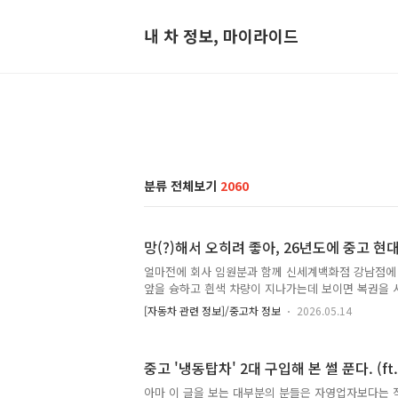
내 차 정보, 마이라이드
분류 전체보기
2060
망(?)해서 오히려 좋아, 26년도에 중고 
얼마전에 회사 임원분과 함께 신세계백화점 강남점에 
앞을 슝하고 흰색 차량이 지나가는데 보이면 복권을 
란'이었죠. 속으로 '꽤나 레이템이 지나가네' 싶었는
[자동차 관련 정보]/중고차 정보
2026.05.14
이렇게 물어보시더군요."저 차 아슬란이지? 저거 어때
정비사 자격증도 있고 가끔 퇴근하면 집에 안가고 정
미친 회사 팀장이 축 처져 있으니 감사하게도 흥미를
중고 '냉동탑차' 2대 구입해 본 썰 푼다. (
게 던져주시더군요.그랜저 고급형이고 FWD 중엔 제
스가 있던지라 망했죠. 그런데 지금 천 만원도 안할
아마 이 글을 보는 대부분의 분들은 자영업자보다는 