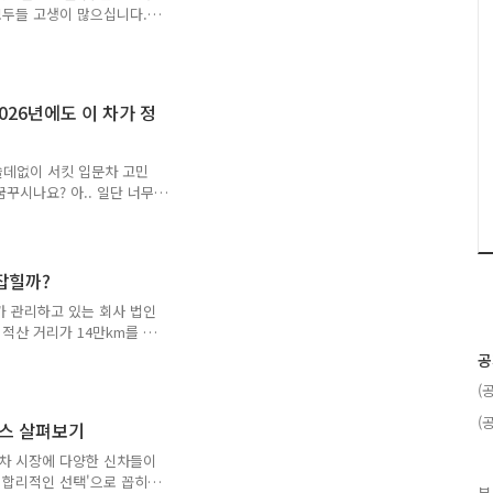
 그래서 이런 대화가 오간
모두들 고생이 많으십니다.
 있는데 그냥 중고차를 사는
 한 평생 타볼 일이 있을까
이력이 있는 사람이올시다.그
이걸 하라고??)에 빠지어
026년에도 이 차가 정
대를 위해 제 경험담을 풀
자체보다 '냉동기'가 돈먹는
에서 판매되고 있는 대부분
쓸데없이 서킷 입문차 고민
꾸시나요? 아.. 일단 너무
분명 '멸종위기종'라 할 수
(FWD)'도 좋고 입문 단계
놓고 이야기를 시작하도록 하겠
기아가 2009년 출시한 국내
잡힐까?
떼 MD 쿠페'와는 다른 꽤
가 관리하고 있는 회사 법인
도 더 높고 하드웨어적으로
적산 거리가 14만km를 훌
이유는 간단했죠..
이 역력하더군요. 특히 증상
공
 할 때, 엔진 쪽에서 '따
(
. 음을 소리로 표현해보자면
습니다. 창문을 열고 들으면
(
러스 살펴보기
 상상해보면 딱 엔진의 위치
m에서 사와 14만km이 될때
기차 시장에 다양한 신차들이
 결정했습니다. 원래 포
 합리적인 선택'으로 꼽히