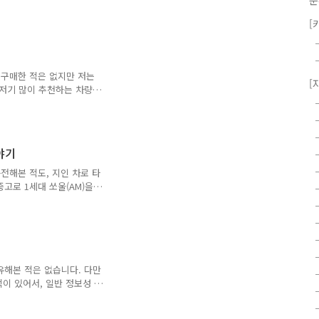
분
EV(DE)와 그 유전자를 이
러스입니다. 생긴게 거의 비슷해서
[
V가 단종되던 22년에 니로
있도록 말이죠. 그러니 '유
 과거에 쏘울이나 i30 같
어떻게 활용하느냐에 따라 차
 구매한 적은 없지만 저는
[
공유하지..
저기 많이 추천하는 차량이
울의 EV 차량을 보니 울진
차에 대해 궁금하신 분들이
에 나온 비슷한 차량들과 비
 한 번 알아보도록 하겠습
야기
된 차인데, 같은 시기 형제
배터리에 같은 204마력 모터
전해본 적도, 지인 차로 타
요. 그런데 자세히 들여다..
중고로 1세대 쏘울(AM)을
최대한 정확하게 정리한 가
발표가 나면서 다시 한 번 회
 있습니다. 한국에서는 모
. 그렇게 17년을 버티다 결
서는 누적 150만 대 가까
박스카의 본가인 일본 차들마
유해본 적은 없습니다. 다만
습니다.박스카, 그..
적이 있어서, 일반 정보성 글
으로 매물 못 구해서 다른
시점에서 1세대 i30(FD)