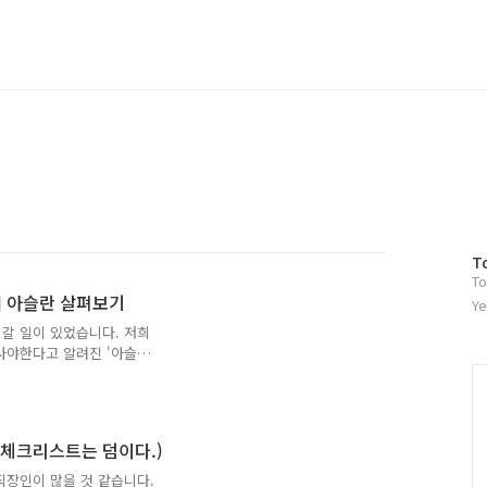
방
T
To
문
현대 아슬란 살펴보기
자
Ye
수
갈 일이 있었습니다. 저희
사야한다고 알려진 '아슬
데 때마침 임원분께서 제게
?"평소 서킷도 다닌다지,
비를 하는 회사 일보다 차에
 끌만한 떡밥을 시기 적절하
ft.체크리스트는 덤이다.)
일 비쌌는데 그 위에 제네시
거에요라며 무심히 답을 드리
직장인이 많을 것 같습니다.