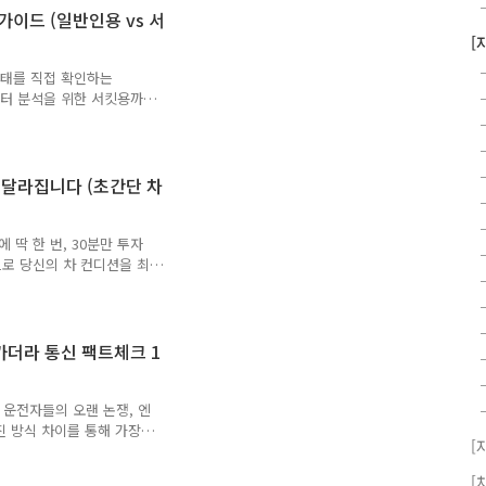
설레는 마음으로 들어가 봤습
 가이드 (일반인용 vs 서
1포인트가 그냥 1원이구나."
[
어떻게 모으고 어떻게 쓰나?
합니다. 제가..
상태를 직접 확인하는
이터 분석을 위한 서킷용까
다."안녕하세요, 중복투자
번도 본 적 없는 경고등이
내려앉고, '이거 당장 서비
 하는 걱정이 앞섭니다.이럴
이 달라집니다 (초간단 차
하게나마 확인할 수 있는 장
 해주는 마법 같은 장비,
 소개할 두 가지의 스캐너는
 딱 한 번, 30분만 투자
으로 당신의 차 컨디션을 최
차는 내가 직접 챙긴다!',
'관리'라는 단어만 들으면
 언제 갈았더라, 타이어 위
 챙기는 건 여간 귀찮은 일
(카더라 통신 팩트체크 1
;;)하지만 이런 복잡한 정
가볍게 30분만 투자해서 차
? 오늘은 전문가가 ..
? 운전자들의 오랜 논쟁, 엔
진 방식 차이를 통해 가장
[
하세요, 독자님들의 자동차
 아낀다 하는 분들이라면
[