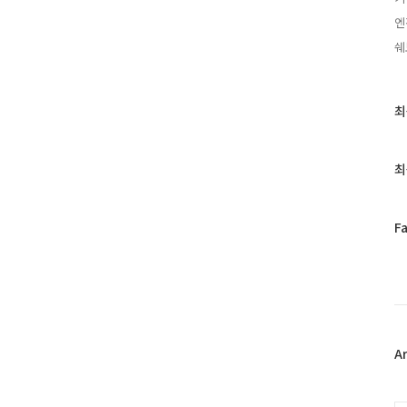
엔
쉐
최
최
근
글
과
최
인
기
글
페
F
이
스
북
트
위
터
플
A
러
그