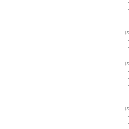
[
[
[