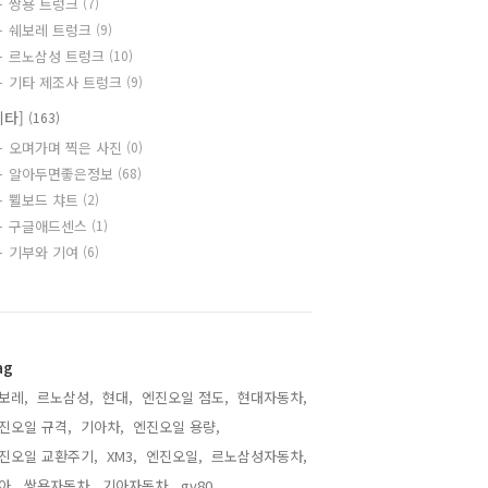
쌍용 트렁크
(7)
쉐보레 트렁크
(9)
르노삼성 트렁크
(10)
기타 제조사 트렁크
(9)
기타]
(163)
오며가며 찍은 사진
(0)
알아두면좋은정보
(68)
쀨보드 챠트
(2)
구글애드센스
(1)
기부와 기여
(6)
ag
보레,
르노삼성,
현대,
엔진오일 점도,
현대자동차,
진오일 규격,
기아차,
엔진오일 용량,
진오일 교환주기,
XM3,
엔진오일,
르노삼성자동차,
아,
쌍용자동차,
기아자동차,
gv80,