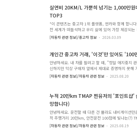
'엔카'앱이 아직 없는 사람일 확률이 높습니다.자고로
실연비 20KM/L 가뿐히 넘기는 1,000만
않을거면서 이차저차 구경하고 누가 어떤 차를 툭 물
TOP3
줄 나오는 사람으로서 이런 걱정없이 구매로 이어지
글을 하나 써보려 하니 편안한 마음으로 글을 한 번 
*이 콘텐츠는 중고차 1위 플랫폼, 엔카와 함께 합니
👌'산다?..
전 세계가 떠들석하고 우리 삶에 있어 가장 체감되는 
회사 동료의 말을 들어보니 '주유를 하고 있는 도중
[자동차 관련 정보]/중고차 정보
2026.03.09
격을 바꾸더라'는 말을 할 정도로 기름값이 폭등하고
게 우리네 생활도 조금씩 달라지고 있습니다. 우선 
느낌을 한산해진 도로에서 분명히 느낄 수 있고 기왕
개인간 중고차 거래, '이것'만 있어도 '100
이 가급적 연비 주행을 하는 것이 체감되고 있습니다.
안녕하세요. 내 차를 팔려고 할 때, "정말 애지중지 관
니죠?) 그러다보니 분명히 이런 고민을 하시는 분들
신하지만 막상 구매자 앞에서 제대로 증명하지 못해 
차 살까?그래서 오늘 제가 적어도 '연비'와 '차량 가
신가요?오늘은 중고차 판매자가 왜 반드시, 미리, 직
생..
[자동차 관련 정보]/자동차 관련 정보
2025.08.20
만 하는지, 그리고 그것이 없다면 구매자는 절대 그 기
편한 진실'에 대해 이야기해 보겠습니다. 이 글 하나로
이상 지킬 수 있습니다. 구매자는 확인할 방법이 없다:
누적 20만km TMAP 찐유저의 '포인트샵'
벽'얼마 전, 저는 중고로 구매한 차량의 과거 정비 
망합니다)
터(블루핸즈)에 방문했습니다. 당연히 차량번호를 대면
거라 생각했죠.하지만 돌아온 답변은 단호했습니다. "
안녕하세요. 운전할 때 다른 건 몰라도 내비게이션만큼
적 주행거리 20만km, 안전운전 100점에 빛나는(?)
니다. (인증샷 첨부합니다) 최근 TMAP이 네이버나 
[자동차 관련 정보]/자동차 관련 정보
2025.08.19
능을 늘리면서 '포인트' 제도를 도입했더군요. 주행 
완료하면 포인트를 준다기에 호기심에 몇 번 참여해 