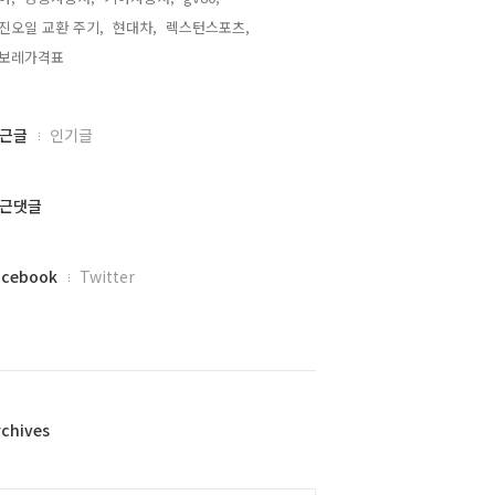
진오일 교환 주기,
현대차,
렉스턴스포츠,
보레가격표,
근글
인기글
근댓글
acebook
Twitter
rchives