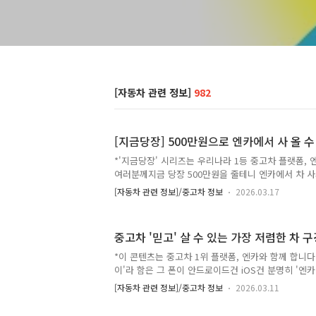
[자동차 관련 정보]
982
[지금당장] 500만원으로 엔카에서 사 올 수
*'지금당장' 시리즈는 우리나라 1등 중고차 플랫폼,
여러분께지금 당장 500만원을 줄테니 엔카에서 차 
어떤 선택을 하실건가요? 저라면 레이싱 경기를 나가기 
[자동차 관련 정보]/중고차 정보
2026.03.17
속기가 들어간 차량을 사..오겠지만 질문을 살짝 바꿔
루 무난~한 500만원 '현대자동차'를 엔카에서 추천
생각에 오늘의 글을 준비하게 되었습니다.여러분은 
중고차 '믿고' 살 수 있는 가장 저렴한 차 구
요? 제가 선택한 5대의 차량 중 여러분이 떠올린 차량
펴보시죠!⚡요약⚡그랜저HG : 👍'급차이는 무시 못한다'
*이 콘텐츠는 중고차 1위 플랫폼, 엔카와 함께 합니다
요.. YF쏘나타 : 👍지금 더 예뻐보이는 건 왜일까? 👎하
이'라 함은 그 폰이 안드로이드건 iOS건 분명히 '엔
을겝니다. 하지만 '제목'을 보고 이 글을 굳이 읽으러 
[자동차 관련 정보]/중고차 정보
2026.03.11
에서도 차를 살까말까 고민해본적이 있지만 인터넷 
사려면 뭔가 반깡패 같은 사람들을 상대해야 할 것 