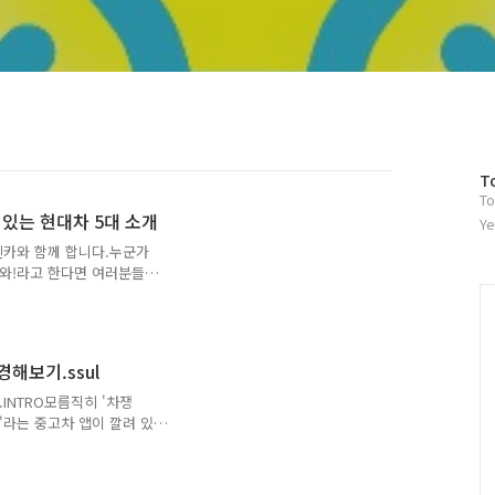
방
T
To
문
 있는 현대차 5대 소개
자
Ye
수
 엔카와 함께 합니다.누군가
사와!라고 한다면 여러분들은
위해 1.6 엔진에 수동 변
서 '휘뚜루 마뚜루 두루두
해달라'고 하면 어떨까 하는
어떤 차량들이 떠오르셨나
경해보기.ssul
이 있으실지 한 번 같이 살
, 👎하지만 3.0만 추천해
.INTRO모름직히 '차쟁
지만 LPi를 ..
카'라는 중고차 앱이 깔려 있
온 당신은 분명 '차린이' 중
숏츠에서 본바로는 중고차를
같다는 허상에 갖혀 있으며