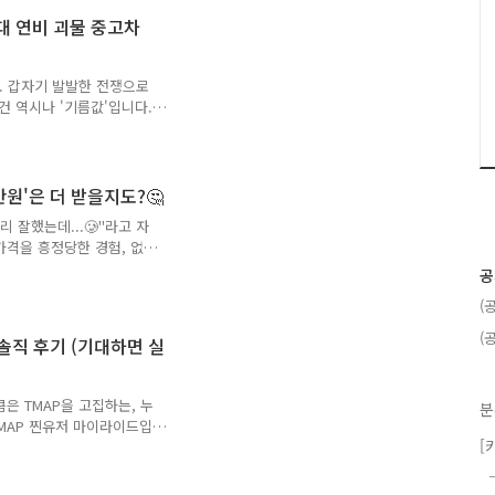
 필자는 잠자기 전 사지도
원대 연비 괴물 중고차
어보면 대략적인 시세가 줄
더라도 별탈없을 보약같은
스르륵 읽어봅시다. '믿고
다. 갑자기 발발한 전쟁으로
건 역시나 '기름값'입니다.
에도 기름값 표지판에서의 가
 있다죠;;그에따라 자연스럽
불필요한 주행을 최소화 하는
 도로로 나왔다면 많은 분들
만원'은 더 받을지도?🤔
 (저만 그렇게 느끼는거 아
리 잘했는데...🥲"라고 자
이 많으실겁니다.연비 좋은
가격을 흥정당한 경험, 없으
격'에서 '실패없는 선택지'라
접 '정비내역서'를 뽑아둬야
공
록을 확인할 수 없다는 '불
(
 내 차의 가치를 100만 원
 제가 직접 겪은 '정보의
(
 솔직 후기 (기대하면 실
이력이 궁금해 공식 서비스센
 모든 기록을 볼 수 있을
이전 차주분의 개인..
은 TMAP을 고집하는, 누
분
 TMAP 찐유저 마이라이드입
[
카카오처럼 사용자 참여형 기
인증 리뷰를 쓰거나 미션을
봤습니다. 그렇게 차곡차곡