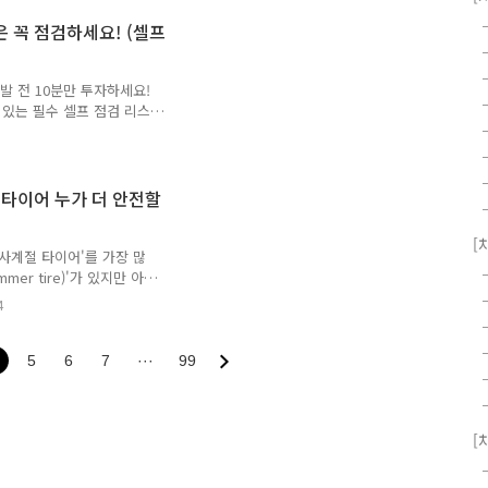
."겨울엔 무조건 5분 이상
좋아서 예열 필요 없어. 그냥
은 꼭 점검하세요! (셀프
 베테랑부터 이제 막 운전
예하게 갈리는 주제입니다.
크' 첫 번째 시간으로, 엔
발 전 10분만 투자하세요!
 있는 필수 셀프 점검 리스
, 새벽부터 글쓰고 있는 마
었습니다. 사랑하는 가족,
계신가요? 설레는 마음으로
전을 책임질 자동차의 상태
 타이어 누가 더 안전할
 정비는 전문가에게 맡기더
가지 중요한 포인트들이 있
[
운전할 수 있는 '장거리 운
사계절 타이어'를 가장 많
er tire)'가 있지만 아직
하죠. 최근 아주 많은 양의
4
에서 오늘의 포스팅을 준비
성능이 좋을까(=안전할까)?
짝 내리는 것을 포함해 웬만
5
6
7
···
99
타이어입니다. 특별히 뛰어
상의 성능을 내주어 운전자
있도록 돕습니다. 우리나라
[