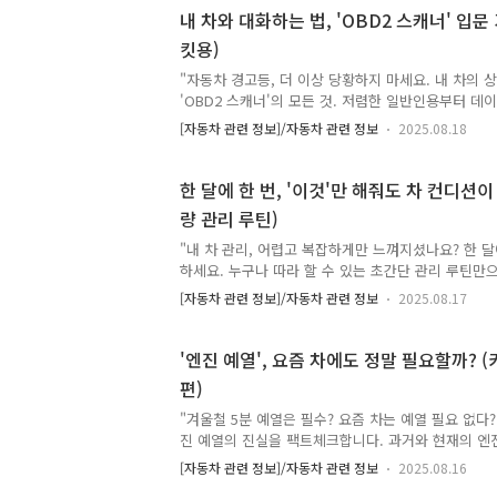
모은 포인트가 754P! 마침 '포인트샵'이 열렸길래 
내 차와 대화하는 법, 'OBD2 스캐너' 입문
니다. 그런데 말입니다...결론부터 말씀드리면, "아, 
킷용)
그 이상도 이하도 아니었습니다.1. TMAP 포인트, 
TMAP은 '오늘의 미션'이라는 이름으로 포인트를 지급
"자동차 경고등, 더 이상 당황하지 마세요. 내 차의 
'OBD2 스캐너'의 모든 것. 저렴한 일반인용부터 데
지, 나에게 딱 맞는 스캐너를 찾는 방법을 알려드립니
[자동차 관련 정보]/자동차 관련 정보
2025.08.18
의 왕 마이라이드입니다.어느 날 갑자기 계기판에 한 
'떡' 하니 들어온 경험, 다들 있으시죠? 심장은 철렁 
스센터 가야 하나? 수리비 엄청 나오는 거 아니야?'
한 달에 한 번, '이것'만 해줘도 차 컨디션
때, 내 차가 왜 아픈지, 어디가 문제인지 스스로 간단
량 관리 루틴)
비가 있다면 얼마나 좋을까요? 오늘은 바로 그 역할을
'OBD2 스캐너'에 대해 이야기해보려고 합니다.오늘
"내 차 관리, 어렵고 복잡하게만 느껴지셨나요? 한 달에
..
하세요. 누구나 따라 할 수 있는 초간단 관리 루틴만
상으로 유지하는 비법을 공개합니다."안녕하세요, '내 
[자동차 관련 정보]/자동차 관련 정보
2025.08.17
마이라이드입니다.자동차를 좋아하는 마음과 별개로, 
머리가 지끈거리는 분들이 많으실 겁니다. 엔진오일은
치 교환은 해야 하는데... 복잡한 정비 주기를 일일이
'엔진 예열', 요즘 차에도 정말 필요할까? 
이 아니죠. (저도 사실 귀찮기도 하고 가끔 까먹습니다
편)
비 말고, 마치 우리가 한 달에 한 번 대청소를 하듯, 
의 컨디션을 최상으로 유지하는 방법이 있다면 어떨까요
"겨울철 5분 예열은 필수? 요즘 차는 예열 필요 없다
진 예열의 진실을 팩트체크합니다. 과거와 현재의 엔
효율적이고 올바른 예열 방법을 알려드립니다."안녕
[자동차 관련 정보]/자동차 관련 정보
2025.08.16
상식을 꽉 채워드리는 마이라이드입니다.자동차를 좀