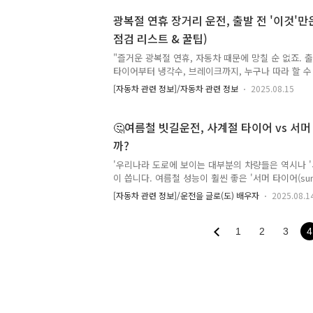
한 번쯤은 동료나 친구와 이런 논쟁을 해보셨을 겁니다
예열해야 차에 무리가 안 가!"vs"요즘 차는 기술이 
광복절 연휴 장거리 운전, 출발 전 '이것'만
바로 출발하면 돼."'엔진 예열'은 운전 경력이 오래된
점검 리스트 & 꿀팁)
을 시작한 초보까지, 모두에게 익숙하지만 의견은 첨
과연 누구의 말이 맞을까요? 오늘 '카더라 통신 팩트체
"즐거운 광복절 연휴, 자동차 때문에 망칠 순 없죠. 출
진 ..
타이어부터 냉각수, 브레이크까지, 누구나 따라 할 수
트와 장거리 운전 꿀팁을 총정리했습니다."안녕하세요
[자동차 관련 정보]/자동차 관련 정보
2025.08.15
이라이드 입니다.드디어 즐거운 광복절 연휴가 시작되
연인, 친구와 함께 멋진 곳으로 떠날 계획을 세우고 
시동을 걸기 전, 아주 잠깐만 시간을 내어 우리의 안
🤔여름철 빗길운전, 사계절 타이어 vs 서머
를 한번 확인해 보는 것은 어떨까요?복잡하고 어려운
까?
라도, 운전자가 출발 전 최소한으로 확인해야 할 몇 
습니다. 오늘은 단 10분 투자로 연휴 내내 마음 편히 
'우리나라 도로에 보이는 대부분의 차량들은 역시나 '
전 셀..
이 씁니다. 여름철 성능이 훨씬 좋은 '서머 타이어(summ
은 '자동차 마니아'가 선택할 것만 같은 느낌이 있긴 
[자동차 관련 정보]/운전을 글로(도) 배우자
2025.08.1
비가 단시간 내에 쏟아지는데 출퇴근길에 이런 의문
했습니다.'빗길운전에서 어느 타이어가 더 젖은노면 
사계절? 서머? 그게 뭔가요?사계절 타이어: 눈이 살
1
2
3
4
한 날씨에서는 두루두루 사용할 수 있도록 만들어진 
난 성능을 자랑하기보다는, 어떤 상황에서도 평균 이
가 날씨에 크게 신경 쓰지 않고 편안하게 운전할 수 
에선 1..