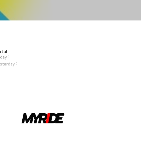
otal
day :
sterday :