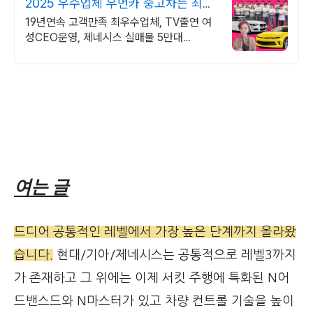
2025 우수업체 우먼카 중고차는 최우
수모범업체에서!
19년연속 고객만족 최우수업체, TV출연 여
성CEO운영, 제네시스 실매물 5만대
2009~2025년 우수 고객만족 업체. 네티즌
선정 최우수 홈페이지!
여는 글
드디어 공통적인 레벨에서 가장 높은 단계까지 올라왔
습니다.
현대/기아/제네시스는 공통적으로 레벨3까지
가 존재하고 그 위에는 이제 서킷 주행에 특화된 N어
드밴스드와 N마스터가 있고 차량 컨트롤 기술을 높이