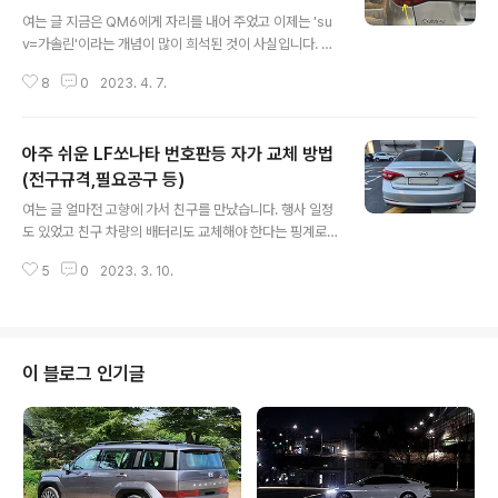
글 내용
여는 글 지금은 QM6에게 자리를 내어 주었고 이제는 'su
v=가솔린'이라는 개념이 많이 희석된 것이 사실입니다. 그
런데 가솔린 suv라는 장르를 어찌보면 우리나라에 아주 빠
8
0
2023. 4. 7.
르게 도입했던 차량이 오늘 주인공인 qm5입니다. 처음 출
시되었을 때 독특한 마스크 때문에 쾨물5라고 놀림 받았던
모델이기도 하죠. 후기형으로 페이스리프트 되면서 디자인
아주 쉬운 LF쏘나타 번호판등 자가 교체 방법
이 많이 개선되었고 개인적으로는 초기형 모델이더라도 르
노삼성의 태풍 마크가 아니라 르노의 르장주 마크가 들어
(전구규격,필요공구 등)
글 내용
간 모델은 꽤나 잘 어울린다고 생각하는 그런 차량입니다.
여는 글 얼마전 고향에 가서 친구를 만났습니다. 행사 일정
연비에 불리한 suv인지라 변속기를 cvt를 적용했던 모델
도 있었고 친구 차량의 배터리도 교체해야 한다는 핑계로
이고 대중적인 인기 모델은 아니었을지 몰라도 오너들에게
만날 일을 만든 것이죠. 내려가기 직전 저는 친구녀석에게
는 만족도가 상당히 높아 각종 설문조사에서 꽤나 오랫동
5
0
2023. 3. 10.
분명하게 물어봤습니다. 배터리 말고 다른 곳은 이상이 없
안 1위를 유지했던 것으로 알고 있죠. 적..
는지, 특히 각종 전구등은 다 괜찮은지 말이죠. 제 물음에
친구녀석은 아주 당당하게 아무런 문제가 없다고 했고 저
는 익숙하게 믿지 않고 있었습니다. 배터리 교체한 뒤 혹시
나 하는 마음에 차량의 이곳저곳을 살펴보니 역시나 문제
이 블로그 인기글
가 있더군요. 바로 번호판등이 하나 꺼져 있다는 점이었습
니다. 필라멘트 상태가 좋지 못한지 어떨 때는 켜지고 어떨
때는 꺼져 있던데 이런 경우 필라멘트가 왔다갔다 하기 때
문에 금새 고장이 나게 됩니다. 1. 준비물 번호판등 전구 :
w5w 규격 전구 2개 (한 번..