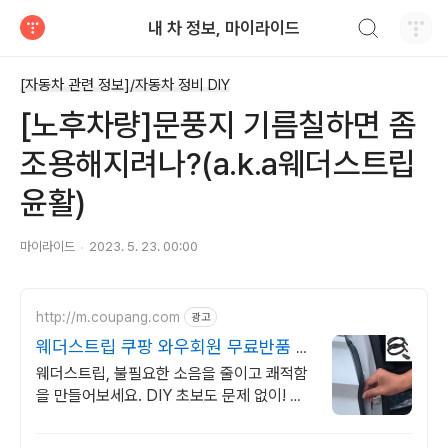
검색하기
내 차 정보, 마이라이드
티스토리
[자동차 관련 정보]/자동차 정비 DIY
[노후차량]문풍지 기름칠하면 좀
조용해지려나?(a.k.a웨더스트립
윤활)
마이라이드
2023. 5. 23. 00:00
http://m.coupang.com
광고
웨더스트립 쿠팡 와우회원 무료반품 편
리하게
웨더스트립, 불필요한 소음을 줄이고 쾌적함
을 만들어보세요. DIY 초보도 문제 없이! 설
치 편리한 제품을 쿠팡에서 만나보세요.