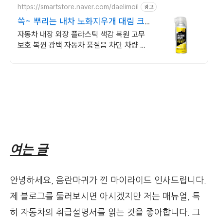
https://smartstore.naver.com/daelimoil
광고
쓱~ 뿌리는 내차 노화지우개 대림 크
린텍 실리콘스프레이
자동차 내장 외장 플라스틱 색감 복원 고무
보호 복원 광택 자동차 풍절음 차단 차량 외
장, 내장제 사용 플라스틱&고무 색감 복원,
보호, 코팅
여는 글
안녕하세요, 음란마귀가 낀 마이라이드 인사드립니다.
제 블로그를 둘러보시면 아시겠지만 저는 매뉴얼, 특
히 자동차의 취급설명서를 읽는 것을 좋아합니다. 그