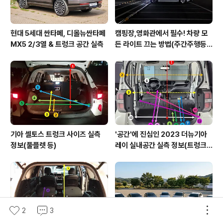
현대 5세대 싼타페, 디올뉴싼타페
캠핑장,영화관에서 필수! 차량 모
MX5 2/3열 & 트렁크 공간 실측
든 라이트 끄는 방법(주간주행등D
RL포함)
기아 셀토스 트렁크 사이즈 실측
'공간'에 진심인 2023 더뉴기아
정보(풀플렛 등)
레이 실내공간 실측 정보(트렁크,
2열,옆문)
2
3