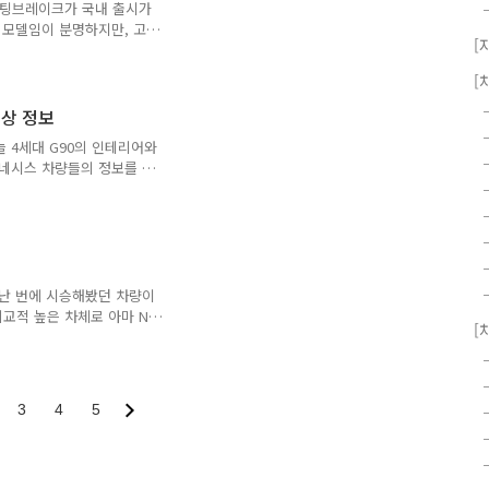
.
70 슈팅브레이크가 국내 출시가
 모델임이 분명하지만, 고
[
 소식을 듣기 며칠전 프랑
 슈팅브레이크 이야기가 나
[
진을 찾아 보여줬었죠. 그
가장 잘 어울린다'와 '전
색상 정보
면 디자인에 있어는 호불호
 4세대 G90의 인테리어와
었으니 한 번 감상하면서 나
제네시스 차량들의 정보를 정
장 원픽은 외장은 세빌 실
'왜?'라는 이유도 많기 때문
하기 때문입니다. 이번 포
1. 4세대 G90 인테리어 일
급이 있는데 우선 스탠다드
탠다드가 기본이며 시그니처
입니다. 시트 종류 : 천연
지난 번에 시승해봤던 차량이
톤, 브라운/글레이셔 ..
교적 높은 차체로 아마 N
[
기도 합니다. 이번에 외장
 매트라는 무광 컬러가 들
 없는 것 같습니다. 코나n
면 더 많이 팔리지 않았을
3
4
5
기도 하고 그렇습니다. 1.
들어갑니다. 우선 별도의 선
조가죽 시트가 들어가게 되