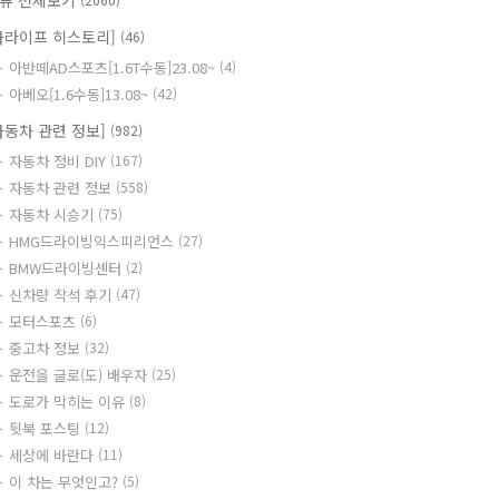
류 전체보기
카라이프 히스토리]
(46)
아반떼AD스포츠[1.6T수동]23.08~
(4)
아베오[1.6수동]13.08~
(42)
자동차 관련 정보]
(982)
자동차 정비 DIY
(167)
자동차 관련 정보
(558)
자동차 시승기
(75)
HMG드라이빙익스피리언스
(27)
BMW드라이빙센터
(2)
신차량 착석 후기
(47)
모터스포츠
(6)
중고차 정보
(32)
운전을 글로(도) 배우자
(25)
도로가 막히는 이유
(8)
뒷북 포스팅
(12)
세상에 바란다
(11)
이 차는 무엇인고?
(5)