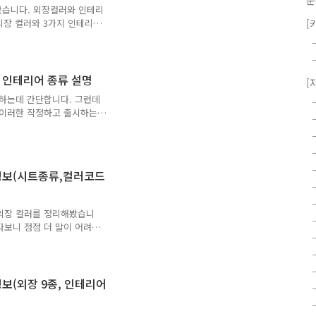
분
 프리미엄에서는 인조가죽,
 왔습니다. 외장컬러와 인테리
외장 컬러와 3가지 인테리어
[
. 참고로 오늘 실차 사진에
그래피 등급 차량(=나파가
 외장 컬러 1-1. 유광(메
B] 대형차에서 빼놓을 수 없는
 인테리어 종류 설명
[
그랜저ig 페이스리프트에선
리하는데 간단합니다. 그런데
체인지되면서 다시 잘 어울
 이러한 작정하고 출시하는
 사진은 아래와 같습니..
닉6는 특히나 아이오닉5만
이 다소 복잡합니다. 외장
고 독자분들을 이해시켜 드
는 옵션 등급도 대충 알아
 정보(시트종류,컬러코드
설명하겠습니다. 일단 주행거
의 옵션 등급은 일단 번외로
 제가 예전에 욕을 했던 모닝
 외장 컬러를 정리해봤습니
다보니 점점 더 말이 어려워
문을 읽으시면 이해가 빠르실
트 펄 : 흰색 (외장) 쉬머링
: 쥐색 (외장) 문라이트 블루
스 블랙 펄 : 검정색 (외장)
보(외장 9종, 인테리어
테리어 인테리어 컬러는 블랙,
만 시트의 재질이나 특정 컬러