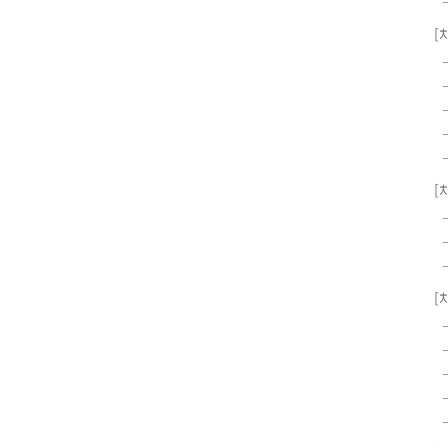
[
[
[