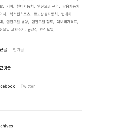
3,
기아,
현대자동차,
엔진오일 규격,
쌍용자동차,
아차,
렉스턴스포츠,
르노삼성자동차,
현대차,
대,
엔진오일 용량,
엔진오일 점도,
쉐보레가격표,
진오일 교환주기,
gv80,
엔진오일,
근글
인기글
근댓글
acebook
Twitter
rchives