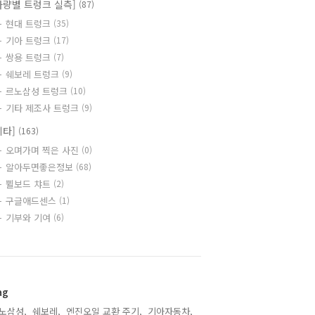
차량별 트렁크 실측]
(87)
현대 트렁크
(35)
기아 트렁크
(17)
쌍용 트렁크
(7)
쉐보레 트렁크
(9)
르노삼성 트렁크
(10)
기타 제조사 트렁크
(9)
기타]
(163)
오며가며 찍은 사진
(0)
알아두면좋은정보
(68)
쀨보드 챠트
(2)
구글애드센스
(1)
기부와 기여
(6)
ag
노삼성,
쉐보레,
엔진오일 교환 주기,
기아자동차,