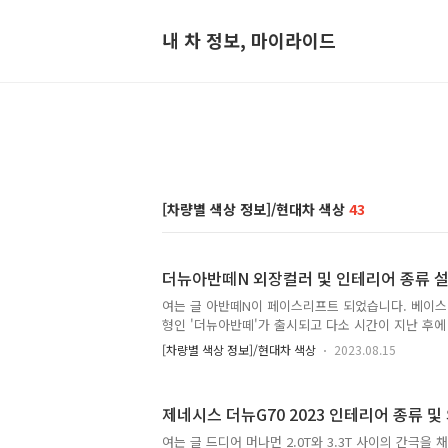
내 차 정보, 마이라이드
[차량별 색상 정보]/현대차 색상
43
더뉴아반떼N 외장컬러 및 인테리어 종류 설
여는 글 아반떼N이 페이스리프트 되었습니다. 베이스 
형인 '더뉴아반떼'가 출시되고 다소 시간이 지난 후
다. 그래서 이름이 '더뉴아반떼N' 입니다. 동시에 
[차량별 색상 정보]/현대차 색상
2023.08.15
동화 모델의 N인 아이오닉5N이 출시되면서 어쩌면 마
런 생각이 드는군요. 현대자동차 드라이빙 익스피리
는 입장에서 괜히 아쉬운 마음에 더욱 애정을 담아 
제네시스 더뉴G70 2023 인테리어 종류 및
다. 1. 더뉴아반떼N 인테리어 컴포트 목적이나 올라
에 인테리어는 아주 간촐합니다. 컬러는 블랙 원톤 
여는 글 드디어 머나먼 2.0T와 3.3T 사이의 간극을 