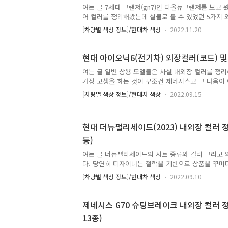
종), 인스퍼레이션(5종)으로 구성되어 있으며 모던과
여는 글 7세대 그랜저(gn7)인 디올뉴그랜저를 보고
인스..
어 컬러를 정리해봤는데 실물로 볼 수 있었던 5가지 
컬러의 실물 사진도 이미지와 함께 정리를 해봤습니다
[차량별 색상 정보]/현대차 색상
2022.11.20
등장하는 차량들은 모두 2.5리터 가솔린 엔진에 캘리
죽)이라는 점 참고해주시면 좋겠습니다. 1. 디올뉴그랜저
탈릭) 컬러 - 8종 [어비스 블랙 펄 - 컬러코드 : A2
현대 아이오닉6(전기차) 외장컬러(코드) 및
블랙 컬러입니다. 개인적으로 이전 모델이었던 더뉴
여는 글 일반 상용 모델들은 사실 내외장 컬러를 정
의외로 가장 어울리지 않는 색상이 블랙이었는데 풀
가장 고생을 하는 것이 무조건 제네시스고 그 다음이
리는 모습으로 변화되었다고 생각합니다. 실물을 찍은
아이오닉 전기차 시리즈 입니다. 오늘 소개할 아이오
[차량별 색상 정보]/현대차 색상
2022.09.15
큼이나 현대에서 기를 쓰고 출시하는 차량인만큼 구성
컬러만 9종에 인테리어 조합이 4종인데 이걸 설명하
리려면 저부터 꽤나 공부를 해야 합니다. 먼저 판매하
현대 더뉴팰리세이드(2023) 내외장 컬러
야 하는데 아래에서 설명하기가 어려우니 간단하게 
등)
리가 짧은 스탠다드 모델은 생략하고, 롱레인지 모델
가격을 낮춘 모델인 E-LITE(이-라이트)가 있습니다.
여는 글 더뉴팰리세이드의 시트 종류와 컬러 그리고
의 마이너스 옵..
다. 당연히 디자이너는 철학을 기반으로 상품을 꾸미
지는데 제가 몇 가지 알려드리는 것을 먼저 보고 본
[차량별 색상 정보]/현대차 색상
2022.09.10
겁니다. (인테리어) 버건디 : 빨간색 (외장) 크리미 화이
실버 메탈릭 : 은색 (외장) 그라파이트 그레이 메탈릭 
펄 : 남색 (외장) 가이아 브라운 펄 : 갈색 (외장) 어비
제네시스 G70 슈팅브레이크 내외장 컬러 정
로버스트 에메랄드 펄 : 녹색 1. 더뉴팰리세이드 인
13종)
버건디, 웜그레이, 브라운 총 4가지가 있습니다. 다