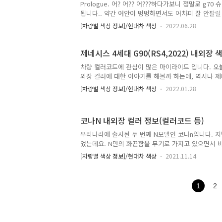
는 일부 등급에서만 선택이 가능하게 되어 있습니다..
Prologue. 어? 어?? 어???하다가보니 정말로 g
됩니다.. 약간 어안이 벙벙하면서도 어차피 잘 안팔릴
급차에 웨건이 나온다는게 정말이지 반갑습니다. 출시
[차량별 색상 정보]/현대차 색상
2022.06.28
스 디자인 유학파 선배를 만나 이야기를 하다가 G70
왔습니다. 그래서 제가 영국에서 판매 중인 차량의 사
랬더니 저와 공통적으로 '이미지상으로는 실버 컬러가 
제네시스 4세대 G90(RS4,2022) 내외장 
반적인 디자인 밸런스가 훌륭하다'는 의견이었고, 후
차량 컬러코드에 관심이 많은 마이라이드 입니다. 오늘
가 갈렸네요. 외장 총 9종, 인터레이 13종이 준비되
외장 컬러에 대한 이야기를 해볼까 하는데, 역시나 
만의 원픽을 한 번 골라보시죠. 개인적으로 저의 내외
리할 때가 가장 힘이듭니다... 그만큼 선택지도 많고 
버, 인..
[차량별 색상 정보]/현대차 색상
2022.01.28
에 단순히 정리해서 올릴 수가 없고 공부도 많이 해야
스팅의 핵심 키워드는 '뉴스페이퍼'와 '한라산'입니다. 
단 시트 이야기부터 하겠습니다. 내장 디자인에도 등
코나N 내외장 컬러 정보(컬러코드 등)
→시그니처 디자인 셀렉션 이렇게 구분 됩니다. 스
디자인 셀렉션을 추가하게 되면 옵션 비용은 550만원 
우리나라에 출시된 두 번째 N모델인 코나n입니다. 
가죽 시트 컬러 : 블랙 모노톤, 블랙/보르도 브라운 투
었는데요. N만의 화끈함을 무기로 가지고 있으면서 비
중에 가장 실생활에 편한 차량이 아닌가 싶은 차량이
[차량별 색상 정보]/현대차 색상
2021.11.14
컬러와 인테리어 정보를 정리해봤는데 그래비티 골드
어간다는 걸 알게 되었네요. 다만 실제로 본 적은 아직
이 차라리 코나 초기형 모델에서 디자인이 파생되었다
1
2
까 싶기도 하고, 그냥 아반떼n을 위한 희생양이었나 싶
코나n 인테리어 컬러 시트는 단순하게 2가지 종류가 
택옵션을 넣지 않으면 아래사진 좌측에 나와 있는 인
고 여기에서 N프..