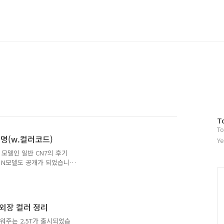
방
T
To
문
명(w.컬러코드)
자
Ye
수
모델인 일반 CN7의 후기
에 N모델도 공개가 되었습니
현대차 최초의 후륜구동과 전
지막 N이 되지 않을까 그
언스에 미친듯이 참가하고 있
내용을 한 번 준비해봤습니
 외장 컬러 정리
운드로 탈 차는 아니기 때문
한가지만 준비되어 있는데 웃
채워주는 2.5T가 출시되었습