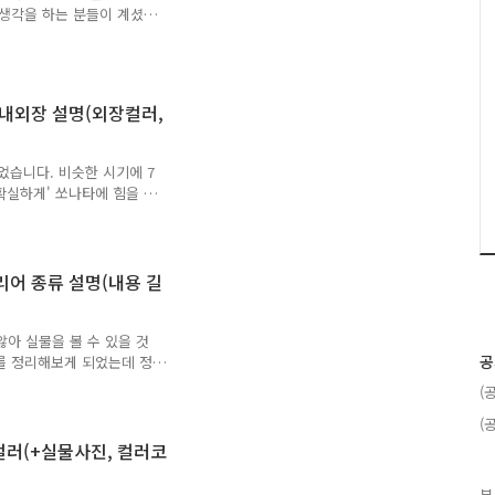
. 기본 적용되는 천연가죽
는 생각을 하는 분들이 계셨을
 번 시승을 해보게 되었는데
습니다. '어중간'일까 '밸
제공 : 현대자동차 여는 글 우
것 같아도 그 선택에 대한
 내외장 설명(외장컬러,
도 합니다. 그런데
는 거의 없다고 봐도 무방할 정
레인의..
었습니다. 비슷한 시기에 7
확실하게' 쏘나타에 힘을 준
다양한 옵션 등을 대거 탑재
이 있었고 '단종설'이 나
을 출시하지 않기도 했지만
는가 싶었더니 앞뒤 얼굴을
리어 종류 설명(내용 길
저는 4월에 있었던 모터쇼에
변화되었고, '제대로' 변화
불호가 있겠지만 적어도 대중
않아 실물을 볼 수 있을 것
공
를 정리해보게 되었는데 정
가지에서 7가지로 줄었지만,
(
우의 수가 너무 많이 늘어
(
 진심인 분들을 위해서 싹
지 보시면 디올뉴코나의 내외
컬러(+실물사진, 컬러코
 1. 디올뉴코나 인테리어 설
 모던(2종), 프리미엄(5