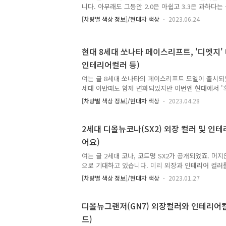
돈을 주면 기능이 더 없는 시트를 선택할 수 있습니다
니다. 아무래도 그동안 2.0은 아쉽고 3.3은 과하다
시트는 열선과 통풍 ..
것 같은데 그 적정선인 2.5모델이 나오면서 저도 한
[차량별 색상 정보]/현대차 색상
2023.06.24
확실히 두 파워트레인 사이에서의 밸런스가 마음에 들었
런스'일까, 더뉴G70 2.5T AWD 시승기 *시승 차량 
리네 삶은 늘 선택의 연속이죠. 그래서 삶이 복잡한 
현대 8세대 쏘나타 페이스리프트, '디엣지'
책임을 지는 반복이라는 걸 생각해보면 아주 간단하기
인테리어컬러 등)
myride.tistory.com 연식 변경이지만 외형 차이
도이고 인테리어의 소소한 변화가 있었고 결국 파워트
여는 글 8세대 쏘나타의 페이스리프트 모델이 출시되
세대 아반떼도 함께 변화되었지만 이번엔 현대에서 '
느낌입니다. 8세대 쏘나타는 새로운 3세대 플랫폼, 
[차량별 색상 정보]/현대차 색상
2023.04.28
하면서 호기롭게 출시되었지만 초기에 디자인 논란메기
돌 정도로 상황이 악화되었습니다. 거기에 택시 모델
녹록치 않았죠. 그롷게 쏘나타가 역사속으로 사라지
2세대 디올뉴코나(SX2) 외장 컬러 및 인테
뜯어고치고 나왔습니다. 이름하여 '쏘나타 디엣지'. 
어요)
서 실물을 조금 빠르게 보고온 사람으로서 정말 많이 
되었다고 생각합니다. 당연히 디자인은 개취이니 호
여는 글 2세대 코나, 코드명 SX2가 공개되었죠. 머지
적으로 선호하는 방..
으로 기대하고 있습니다. 미리 외장과 인테리어 컬러
말이지 시간이 많이 걸렸습니다. 외장 컬러는 기존 9
[차량별 색상 정보]/현대차 색상
2023.01.27
원톤에 투톤에 N라인 원톤에 투톤까지 들어가면서 경
버렸네요.. 대충할까 싶다가 저처럼 차량 외장 컬러에
다 한 방에 정리를 해봤습니다. 오늘 포스팅을 끝까
디올뉴그랜저(GN7) 외장컬러와 인테리어
장 컬러는 마스터 하시는 겁니다잉. 그럼 시작합니다.
드)
명 등급별로 인테리어의 종류와 시트 재질이 달라집니다.