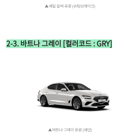
▲세빌 실버 유광 (슈팅브레이크)
2-3. 바트나 그레이 [컬러코드 : GRY]
▲바트나 그레이 유광 (세단)