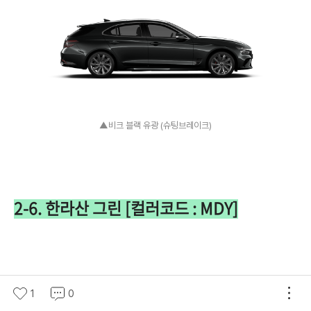
▲비크 블랙 유광 (슈팅브레이크)
2-6. 한라산 그린 [컬러코드 : MDY]
1
0