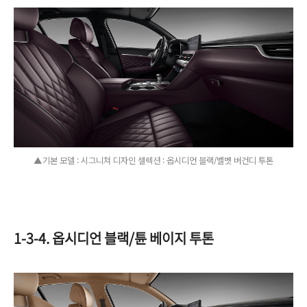
▲기본 모델 : 시그니쳐 디자인 셀렉션 : 옵시디언 블랙/벨벳 버건디 투톤
1-3-4. 옵시디언 블랙/튠 베이지 투톤