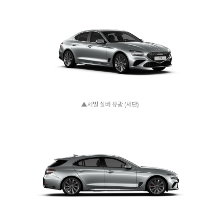
▲세빌 실버 유광 (세단)