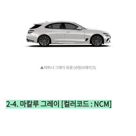
▲바트나 그레이 유광 (슈팅브레이크)
2-4. 마칼루 그레이 [컬러코드 : NCM]