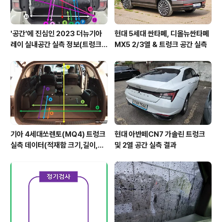
'공간'에 진심인 2023 더뉴기아
현대 5세대 싼타페, 디올뉴싼타페
레이 실내공간 실측 정보(트렁크,
MX5 2/3열 & 트렁크 공간 실측
2열,옆문)
기아 4세대쏘렌토(MQ4) 트렁크
현대 아반떼CN7 가솔린 트렁크
실측 데이터(적재함 크기,길이,높
및 2열 공간 실측 결과
이,너비)