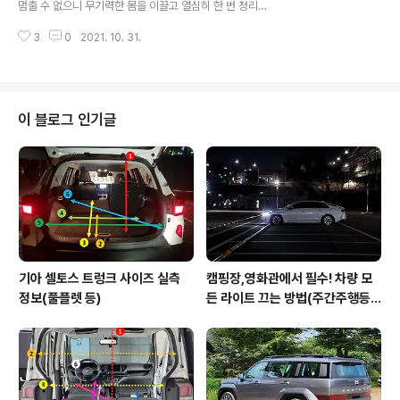
멈출 수 없으니 무기력한 몸을 이끌고 열심히 한 번 정리해
단순하게 2가지 종류가 들어갑니다. 우선 별도의 선택옵션
보겠습니다. 우선 외장은 제네시스답게 여러가지 선택지가
을 넣지 않으면 아래사진 좌측에 나와 있는 인조가죽 시트
3
0
2021. 10. 31.
준비되어 있고, 그동안 선보이지 않았던 독특한 컬러도 준
가 들어가게 되고 여기에서 N프..
비되어 있습니다. 우선 유광 컬러인 메탈릭과 무광인 매트
로 구분이 되고, 메탈릭은 총 8가지 무광은 3가지로 총 11
가지 외장 컬러가 준비되어 있습니다. 제가 색상별 이미지
로 준비해봤으니 한 번 둘러보시고, 혹시나 실차 사진은 어
이 블로그 인기글
땠는지 궁금하신 분들은 gv60 실차 착석 후기 포스팅을
참고해주시면 좋겠습니다. 1. 제네시스 gv60 인테리어 종
류 및 컬러 외장 컬러와 같이 제네시스 브랜드답게 상당히
다양한 종류의 시트 컬러와 디자인 그리고 재질이 준비되
어 있습니다. 우선 크게 스탠다드..
기아 셀토스 트렁크 사이즈 실측
캠핑장,영화관에서 필수! 차량 모
정보(풀플렛 등)
든 라이트 끄는 방법(주간주행등D
RL포함)