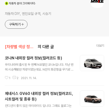
(새창열림)
자동차
분야 크리에이터
자동차 DIY, 엔진오일 규격, 시승기
구독하기
더보기
[차량별 색상 정보]/현대차 색상
의 다른 글
코나N 내외장 컬러 정보(컬러코드 등)
글 내용
우리나라에 출시된 두 번째 N모델인 코나n입니다. 지난 번
에 시승해봤던 차량이었는데요. N만의 화끈함을 무기로 가
지고 있으면서 비교적 높은 차체로 아마 N중에 가장 실생
1
2
2021. 11. 14.
활에 편한 차량이 아닌가 싶은 차량이기도 합니다. 이번에
외장 컬러와 인테리어 정보를 정리해봤는데 그래비티 골드
매트라는 무광 컬러가 들어간다는 걸 알게 되었네요. 다만
제네시스 GV60 내외장 컬러 정보(컬러코드,
실제로 본 적은 아직 없는 것 같습니다. 코나n이 차라리 코
나 초기형 모델에서 디자인이 파생되었다면 더 많이 팔리
시트컬러 및 종류 등)
글 내용
지 않았을까 싶기도 하고, 그냥 아반떼n을 위한 희생양이었
컨디션이 좋지 않은 마이라이드 입니다. 그래도 블로그는
나 싶기도 하고 그렇습니다. 1. 코나n 인테리어 컬러 시트는