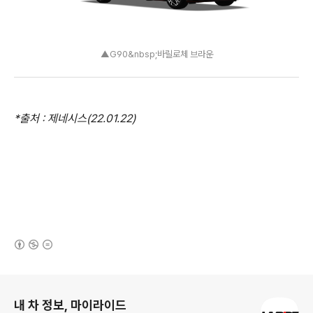
▲G90&nbsp;바릴로체 브라운
*출처 : 제네시스(22.01.22)
(새창열림)
로그 정보
내 차 정보, 마이라이드