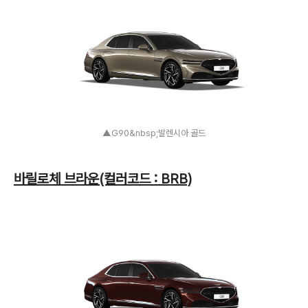
▲G90&nbsp;발렌시아 골드
바릴로체 브라운(컬러코드 : BRB)