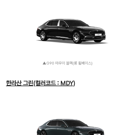
▲G90 마우이 블랙(롱 휠베이스)
한라산 그린(컬러코드 : MDY)