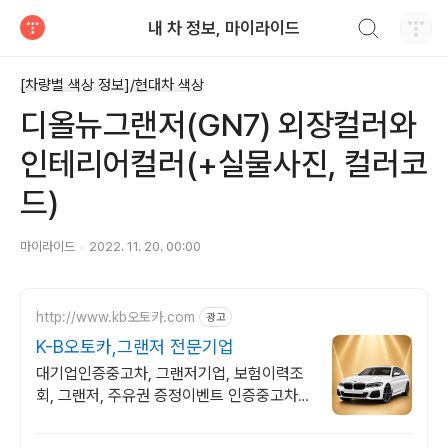
검색하기
내 차 정보, 마이라이드
티스토리
[차량별 색상 정보]/현대차 색상
디올뉴그랜저(GN7) 외장컬러와
인테리어컬러(+실물사진, 컬러코
드)
마이라이드
2022. 11. 20. 00:00
http://www.kb오토카.com
광고
K-B오토카,그랜저 전문기업
대기업인증중고차, 그랜저기업, 보험이력조
회, 그랜저, 주유권 증정이벤트 인증중고차 7
만대이상! 찾아가는 홈서비스! 낮은 할부이자
율, 24시간실매물전산연동