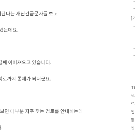
제된다는 재난긴급문자를 보고
[
 있는데요.
칠째 이어져오고 있습니다.
북로까지 통제가 되더군요.
T
쉐
르
보면 대부분 자주 찾는 경로를 안내하는데
엔
쌍
.
엔