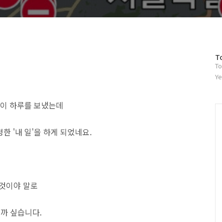
방
T
To
문
자
Ye
수
이 하루를 보냈는데
한 '내 일'을 하게 되었네요.
 것이야 말로
닐까 싶습니다.