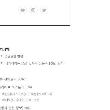
지사항
공지)댓글권한 변경
공지) 마이라이드 블로그, 누적 방문수 100만 돌파
류 전체보기
(2060)
카라이프 히스토리]
(46)
아반떼AD스포츠[1.6T수동]23.08~
(4)
아베오[1.6수동]13.08~
(42)
자동차 관련 정보]
(982)