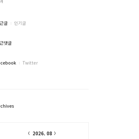
아,
근글
인기글
근댓글
acebook
Twitter
rchives
alendar
2026. 08