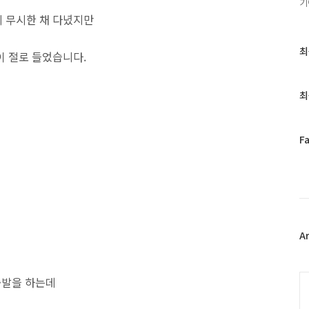
기
 무시한 채 다녔지만
최
최
이 절로 들었습니다.
근
글
과
최
인
기
글
페
F
이
스
북
트
위
터
플
A
러
그
인
C
출발을 하는데