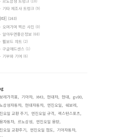
르노삼성 트렁크
(10)
기타 제조사 트렁크
(9)
기타]
(163)
오며가며 찍은 사진
(0)
알아두면좋은정보
(68)
쀨보드 챠트
(2)
구글애드센스
(1)
기부와 기여
(6)
ag
보레가격표,
기아차,
XM3,
현대차,
현대,
gv80,
노삼성자동차,
현대자동차,
엔진오일,
쉐보레,
진오일 교환 주기,
엔진오일 규격,
렉스턴스포츠,
용자동차,
르노삼성,
엔진오일 용량,
진오일 교환주기,
엔진오일 점도,
기아자동차,