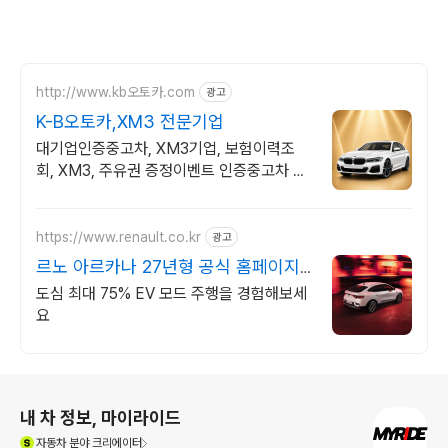
http://www.kb오토카.com
광고
K-B오토카,XM3 전문기업
대기업인증중고차, XM3기업, 보험이력조
회, XM3, 주유권 증정이벤트 인증중고차 7
만대이상! 찾아가는 홈서비스! 낮은 할부이자
율, 24시간실매물전산연동
https://www.renault.co.kr
광고
르노 아르카나 27년형 공식 홈페이지
에서 만나보세요
도심 최대 75% EV 모드 주행을 경험해보세
요
로그 정보
내 차 정보, 마이라이드
(새창열림)
자동차
분야 크리에이터