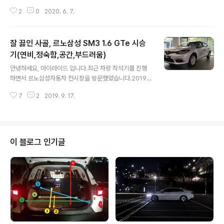
만 1.3리터 가솔린 터보 모델입니다. 지난주 금요일인 4월
상당히 마음에 듭니다. 현대자동차 삼각떼와 최근 출시된
3일부터 운행하게 되어 현재 1,000km를 조금 넘은 시점
2
0
2020. 6. 7.
아반떼CN7, 기아자동차 최신형 K3와 동일한 파워트레인
입니다.올림픽대로, 강남대로 등 꽉 막히는 출퇴근 길과 약
으로 1.6스마트스트림 엔진과 CVT 무단변속기 조합입니
간 여유로운 운행 그리고 강..
다. 최고출력 123ps/6,300rpm, 최대토크 15.7kgm/4,
잘 끓인 사골, 르노삼성 SM3 1.6 GTe 시승
500rpm으로 수치적으로는 낮아보일 수 있으나 부드러움
과 탄력성이 우수하고 그리고 1,215kg(17인치 기준)이라
기(연비,정숙함,공간,부드러움)
글 내용
는 가벼운 차체무게 덕분에 복합연비 13.3km/ℓ(도심 12.
안녕하세요, 마이라이드 입니다.최근 차량 착석기를 진행
4km/ℓ, 고속도로 14.7km/ℓ)의 연비를 낼 수 있습니다.
하면서 르노삼성자동차 전시장을 방문했었습니다.2019/
현대 베뉴 자유로 정속주행 연비 차량을 받자마자 김포에
08/19 - [자동차/신차량 착석 후기] - 갓성비 of 가성비,
서 행주대교를 거쳐 파주 문산읍까지 드라이브를 다녀왔습
7
2
2019. 9. 17.
SM7 LPE 착석 후기(SM7 LPG, LPLI)2019/08/19 -
니다. 신차량..
[자동차/신차량 착석 후기] - 갓성비 of 가성비, SM7 LPE
착석 후기(SM7 LPG, LPLI) 전시장 방문 시, 당연히 SM
3도 있었고 단순 착석기만 먼저 올리려다가 시승기도 함께
올릴 수 있게 되어이번 명절에 충분하게 시승을 한 후 올리
이 블로그 인기글
게 되었습니다. 출시된지 10년이 넘은 차량이지만어떠한
장점이 있는지 그리고 단점은 어떠한지,시승 후기는 어떠
한지 하나씩 살펴보도록 하겠습니다. SM3는 지금은 많이
위축되었지만그래도 국내시장에서 아주 중요한 시장인..