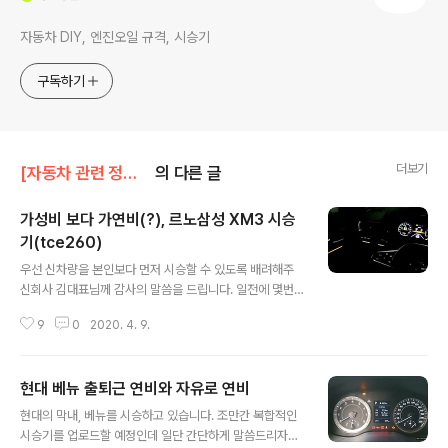
자동차 DIY, 엔진오일 규격, 시승기
구독하기
더보기
[자동차 관련 정보]/자동차 시승기
의 다른 글
가성비 보다 가연비(?), 르노삼성 XM3 시승
기(tce260)
글 내용
우선 신차량을 본인보다 먼저 시승할 수 있도록 배려해주
신회사 김대표님께 감사의 말씀을 드립니다. 일전에 몇번
이야기한대로 xm3를 시승하게 되었습니다.차량의 첫 인
9
0
2020. 4. 9.
상이나 가격표 구성 등의 정보는아래에 첨부하는 이전 포
스팅을 확인해주시기 바랍니다. 2020/03/10 - [자동차
관련 정보/신차량 착석 후기] - 황소개구리(?)같은 르노삼
현대 베뉴 출퇴근 연비와 자유로 연비
성 XM3 실차 착석 후기(TCe260,메탈릭블랙) 제가 탑승
글 내용
한 차량은 클라우드 펄(진주색)에선루프 빠진 풀옵션 차량
현대의 막내, 베뉴를 시승하고 있습니다. 조만간 복합적인
으로 RE 시그니처 등급입니다.아래에서 다시 설명하겠지
시승기를 업로드할 예정인데 일단 간단하게 말씀드리자면