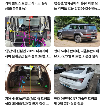
기아 셀토스 트렁크 사이즈 실측
캠핑장,영화관에서 필수! 차량 모
정보(풀플렛 등)
든 라이트 끄는 방법(주간주행등D
RL포함)
'공간'에 진심인 2023 더뉴기아
현대 5세대 싼타페, 디올뉴싼타페
레이 실내공간 실측 정보(트렁크,
MX5 2/3열 & 트렁크 공간 실측
2열,옆문)
기아 4세대쏘렌토(MQ4) 트렁크
현대 아반떼CN7 가솔린 트렁크
실측 데이터(적재함 크기,길이,높
및 2열 공간 실측 결과