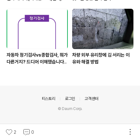
이,너비)
자동차 정기검사vs종합검사, 뭐가
차량 외부 유리창에 김 서리는 이
다른거지? 드디어 이해했습니다..
유와 해결 방법
의안내
티스토리
로그인
고객센터
© Daum Corp.
2
0