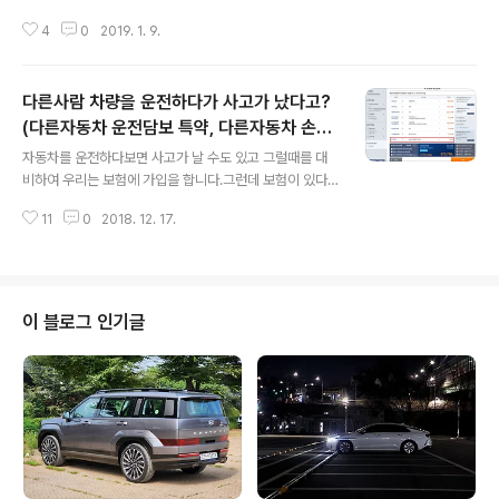
것 보다메일 한 통 쓩~ 보내면 자동차보험 해지를 할 수 있
4
0
2019. 1. 9.
다는 점 알고 계셨나요? 차량을 매각하는 방법에 따라서 필
요서류가 조금 달라질 수 있습니다.타던 차를 말소시킨 후
해외수출할 경우는 아래의 이전글을 참고하세요.(클릭)20
다른사람 차량을 운전하다가 사고가 났다고?
18/10/24 - [자동차/자동차 관련 정보] - 자동차보험 문
자한통으로 해지하기(말소해지, 삼성화재다이렉트) 이번에
(다른자동차 운전담보 특약, 다른자동차 손해
글 내용
는 자동차보험해지의 가장 흔한 이유인 타던 차량을 중고
지원 특약)
자동차를 운전하다보면 사고가 날 수도 있고 그럴때를 대
차 매매상 또는 개인 등에 매각했을 때그동안의 삼성화재
비하여 우리는 보험에 가입을 합니다.그런데 보험이 있다
자동차보험을 아주 편하게 이메일 한통으로 해지하는 방법
고 모두 보상이 되는 것이 아니고, 보험사 면책사항즉 보험
입니다. 1. 계약자 통장사본2. 매매계약서 or 자동차등록증
11
0
2018. 12. 17.
사가 보상의 '책임을 면하는' 사항일 때 아주 골치가 아파집
(명의변경 후) or 자동차등록원부..
니다. 예를들어 만30세가 넘는 부부만 운전하도록 자동차
보험 가입을 해놨는데만30세가 안되는 자녀(자녀가 부모
보다 대부분 어릴테니)가 운전을 하다가 사고가 났을 경우
'대인(사람피해)'에서는 일정부분 보상이 되는데'대물' 그
이 블로그 인기글
러니까 물건 피해는 고스란히 운전자 또는 소유자가 모두
보상해야 합니다.(머지않아 개정될 수 있습니다.)다른 사례
로 오랜만에 만난 친구의 차량을 운전해보다가 사고가 났
는데그 차량은 친구만이 운전할 수 있게 보험가입을 해두
었다면 이 또한 대물에서는 전혀 보상되는 것이..