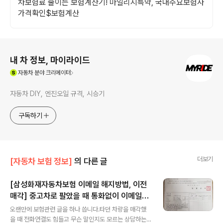
차보험료 줄이는 보험계산기! 마일리지특약, 국내주요보험사
가격확인$보험계산
로그 정보
내 차 정보, 마이라이드
(새창열림)
자동차
분야 크리에이터
자동차 DIY, 엔진오일 규격, 시승기
구독하기
더보기
[자동차 보험 정보]
의 다른 글
[삼성화재자동차보험 이메일 해지방법, 이전
매각] 중고차로 팔았을 때 통화없이 이메일로
글 내용
편하게 해지하기
오랜만에 보험관련 글을 하나 씁니다.타던 차량을 매각했
을 때 전화연결도 힘들고 무슨 말인지도 모르는 상담하는