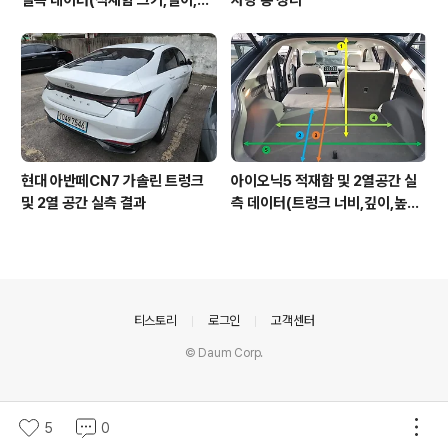
이,너비)
현대 아반떼CN7 가솔린 트렁크
아이오닉5 적재함 및 2열공간 실
및 2열 공간 실측 결과
측 데이터(트렁크 너비,깊이,높이,
레그룸)
의안내
티스토리
로그인
고객센터
© Daum Corp.
5
0