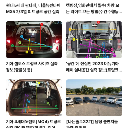
현대 5세대 싼타페, 디올뉴싼타페
캠핑장,영화관에서 필수! 차량 모
MX5 2/3열 & 트렁크 공간 실측
든 라이트 끄는 방법(주간주행등D
RL포함)
기아 셀토스 트렁크 사이즈 실측
'공간'에 진심인 2023 더뉴기아
정보(풀플렛 등)
레이 실내공간 실측 정보(트렁크,
2열,옆문)
기아 4세대쏘렌토(MQ4) 트렁크
[나는솔로32기] 남성 출연자들
실측 데이터(적재함 크기,길이,높
차량 총 정리