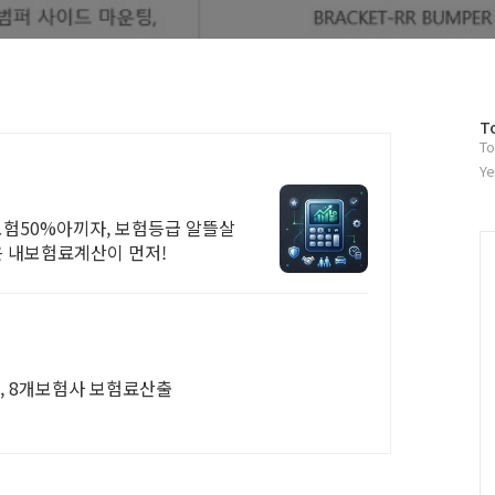
방
T
To
문
자
Ye
수
보험50%아끼자, 보험등급 알뜰살
은 내보험료계산이 먼저!
, 8개보험사 보험료산출