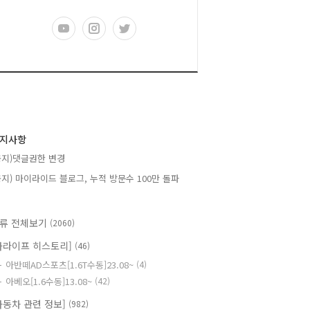
지사항
공지)댓글권한 변경
공지) 마이라이드 블로그, 누적 방문수 100만 돌파
류 전체보기
(2060)
카라이프 히스토리]
(46)
아반떼AD스포츠[1.6T수동]23.08~
(4)
아베오[1.6수동]13.08~
(42)
자동차 관련 정보]
(982)