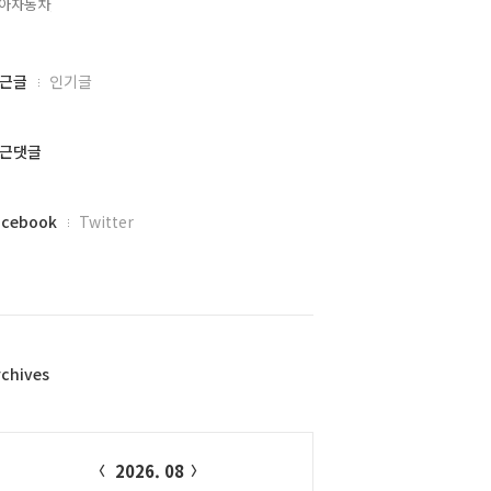
아자동차,
근글
인기글
근댓글
acebook
Twitter
rchives
alendar
2026. 08