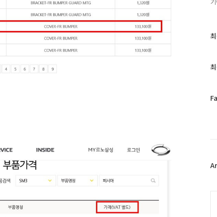
기
최
최
근
글
과
최
인
기
글
페
F
이
스
북
트
위
터
플
A
러
그
인
C