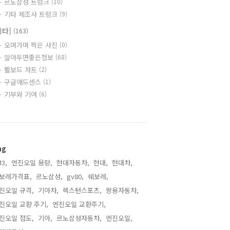
르노삼성 트렁크
(10)
기타 제조사 트렁크
(9)
기타]
(163)
오며가며 찍은 사진
(0)
알아두면좋은정보
(68)
쀨보드 챠트
(2)
구글애드센스
(1)
기부와 기여
(6)
ag
3,
엔진오일 용량,
현대자동차,
현대,
현대차,
보레가격표,
르노삼성,
gv80,
쉐보레,
진오일 규격,
기아차,
렉스턴스포츠,
쌍용자동차,
진오일 교환 주기,
엔진오일 교환주기,
진오일 점도,
기아,
르노삼성자동차,
엔진오일,