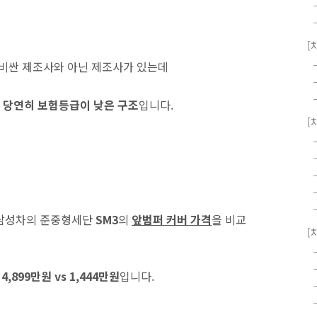
[
 비싼 제조사와 아닌 제조사가 있는데
 당연히 보험등급이 낮은 구조
입니다.
[
삼성차의 준중형세단
SM3
의
앞범퍼 커버 가격
을 비교
[
,899만원 vs 1,444만원
입니다.