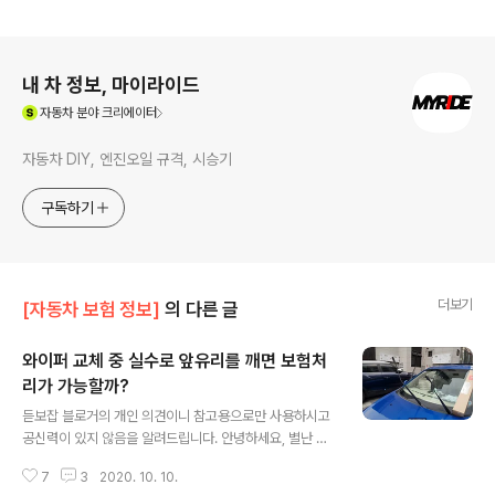
로그 정보
내 차 정보, 마이라이드
(새창열림)
자동차
분야 크리에이터
자동차 DIY, 엔진오일 규격, 시승기
구독하기
더보기
[자동차 보험 정보]
의 다른 글
와이퍼 교체 중 실수로 앞유리를 깨면 보험처
리가 가능할까?
글 내용
듣보잡 블로거의 개인 의견이니 참고용으로만 사용하시고
공신력이 있지 않음을 알려드립니다. 안녕하세요, 별난 생
각을 다하는 마이라이드 입니다.오늘은 그냥 아무도 궁금
7
3
2020. 10. 10.
해하지 않겠지만 생각해보면 궁금한 이야기를 해볼까 합니