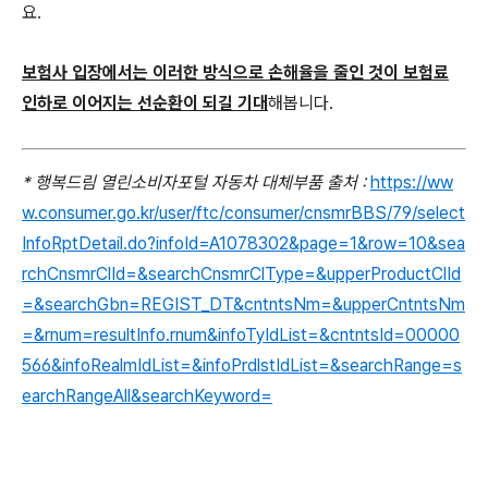
요.
보험사 입장에서는 이러한 방식으로 손해율을 줄인 것이 보험료
인하로 이어지는 선순환이 되길 기대
해봅니다.
* 행복드림 열린소비자포털 자동차 대체부품 출처 :
https://ww
w.consumer.go.kr/user/ftc/consumer/cnsmrBBS/79/select
InfoRptDetail.do?infoId=A1078302&page=1&row=10&sea
rchCnsmrClId=&searchCnsmrClType=&upperProductClId
=&searchGbn=REGIST_DT&cntntsNm=&upperCntntsNm
=&rnum=resultInfo.rnum&infoTyIdList=&cntntsId=00000
566&infoRealmIdList=&infoPrdlstIdList=&searchRange=s
earchRangeAll&searchKeyword=