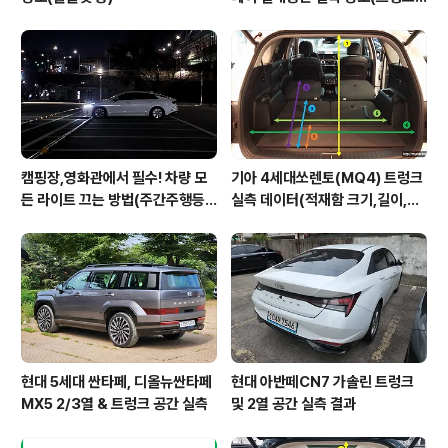
2열,옆문)
캠핑장,영화관에서 필수! 차량 모
기아 4세대쏘렌토(MQ4) 트렁크
든 라이트 끄는 방법(주간주행등D
실측 데이터(적재함 크기,길이,높
RL포함)
이,너비)
현대 5세대 싼타페, 디올뉴싼타페
현대 아반떼CN7 가솔린 트렁크
MX5 2/3열 & 트렁크 공간 실측
및 2열 공간 실측 결과