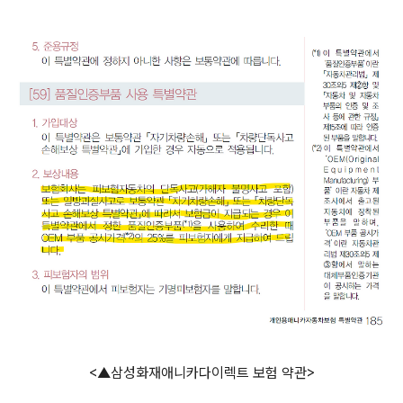
<▲삼성화재애니카다이렉트 보험 약관>