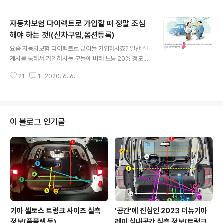
다. 와이퍼 교체 중 실수로 앞유리를 깨면 보험처리가 가능
할까? 최근에 제가 아베오 차량의 와이퍼를 교체했던 적이
자동차보험 다이렉트로 가입할 때 정말 조심
있습니다.분명히 '바람 많이 부는 날에는 교체하지 마세
요'라고 당부를 드렸는데그 이유는 정신없이 와이퍼 교체
해야 하는 것!(신차구입,옵션등록)
글 내용
를 하닥 와이퍼암의 스프링 장력 때문에와이퍼가 앞유리를
요즘 자동차보험 다이렉트로 많이들 가입하시죠? 일반 설
딱 때리면서 앞유리창이 파손되는 사례가 은근히 많기 때
계사를 통해서 가입하시는 분들에 비해 보통 20% 정도가
문입니다. 통상적으로 자동차 앞유리는 외부에서 빠르게
저렴한 것으로 알려져 있습니다. 다이렉트 가입자가 폭발
날아오는 물건으로부터탑승객을 보호하기 위하여 이중으
21
1
2020. 6. 6.
적으로 늘어나고 있는데 다이렉트로 가입할 때 뭐니뭐니해
로 만들어집니다. 또한 여러가지 사고 사례를 보면 생각보
도 자동차 보험에 대한 사전 지식이 부족해서 발생할 수 있
다 앞..
는 일들이 걱정입니다. (그럼에도 저는 다이렉트 가입을 권
해드립니다.) 오늘은 신차로 자동차 보험을 가입하거나 할
때 누락할 수 있는 아주 중요한 내용에 대해 언급해볼까 합
이 블로그 인기글
니다. 이미 가입하신 분이라 하더라도 반드시 끝까지 읽어
보시고 본인도 해당된다 판단되시면 즉시 가입된 보험을
수정하셔야 합니다. 자동차 보험 다이렉트 가입 시 유의사
항 - 옵션(추가 부속품) 이렇게 가입했다면 잘못 가입한 것
입니다. 예전에 제가 한 번 벨로스터N 퍼..
기아 셀토스 트렁크 사이즈 실측
'공간'에 진심인 2023 더뉴기아
정보(풀플렛 등)
레이 실내공간 실측 정보(트렁크,