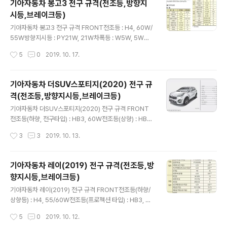
기아자동차 봉고3 전구 규격(전조등,방향지
미등(바깥쪽) : P21/5W, 21W/5W미등(안쪽) : P21/5W,
시등,브레이크등)
5W방향지시등(뒤) : PY21W, 21W후진등(후퇴등) : W1
글 내용
6W, 16W번호판등 : W5W, 5W 실내맵램프(일반썬루프)
기아자동차 봉고3 전구 규격 FRONT전조등 : H4, 60W/
: W10W, 10W룸 램프 : 10W, 8W * 출처 : 기아자동차
55W방향지시등 : PY21W, 21W차폭등 : W5W, 5W방
향지시등(옆) : W5W, 5W 또는 LED안개등 : H8, 27W R
작성시간
5
0
2019. 10. 17.
EAR방향지시등 : PY27W, 28W제동등/미등 : P27/8W,
27W/8W후진등 : P27W, 27W번호등 : W10W, 10W
실내모든 실내등 : FESTOON 10W, 10W 기타작업등 :
기아자동차 더SUV스포티지(2020) 전구 규
W10W, 10W * 출처 : 기아자동차
격(전조등,방향지시등,브레이크등)
글 내용
기아자동차 더SUV스포티지(2020) 전구 규격 FRONT
전조등(하향, 전구타입) : HB3, 60W전조등(상향) : HB3,
60W방향지시등(앞, 전구타입) : PY28/8W, 28W차폭등
작성시간
3
3
2019. 10. 13.
(앞, 전구타입) : P21/5W, 5W주간주행등(전구타입) : P2
1/5W, 21W안개등(앞, 전구타입) : HB4, 51W방향지시등
(차량측면) : WY5W, 5W REAR제동등/미등(전구타입) :
기아자동차 레이(2019) 전구 규격(전조등,방
P21/5W, 5W미등(전구타입) : P21/5W, 5W방향지시등
향지시등,브레이크등)
(뒤) : PY21W, 21W후진등 : P21W, 21W번호판등 : W5
글 내용
W, 5W 실내맵램프(전구타입) : W10W, 10W * 출처 : 기
기아자동차 레이(2019) 전구 규격 FRONT전조등(하향/
아자동차
상향등) : H4, 55/60W전조등(프로젝션 타입) : HB3, 60
W방향지시등/차폭등 : PY28/8W, 28W/8W방향지시등
작성시간
5
0
2019. 10. 12.
: PY28/8W, 28W안개등 : H8, 35W REAR후진등 : W1