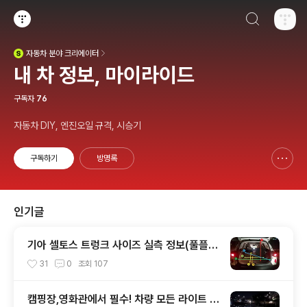
검색하기
티스토리
자동차
분야 크리에이터
(새창열림)
내 차 정보, 마이라이드
구독자
76
자동차 DIY, 엔진오일 규격, 시승기
구독하기
방명록
신고하기 레이어
열기
인기글
기아 셀토스 트렁크 사이즈 실측 정보(풀플렛
등)
31
0
조회
107
캠핑장,영화관에서 필수! 차량 모든 라이트 끄