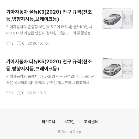
6W, 16W방향지시등 : PY21W, 21W번호등 : WEDGE,
5W제동등/미등 : P21/5W, 21W/5W 실내맵램프 : W6
기아자동차 올뉴K3(2020) 전구 규격(전조
W, 6W * 출처 : 기아자동차
등,방향지시등,브레이크등)
글 내용
기아자동차의 준중형 세단(& 5도어 해치백) 올뉴K3입니
다.1.6 터보 가솔린 엔진이 장착된 모델(GT)의 주행성능이
매우 우수하다고 하는데요.상당히 기대가 되는 모델입니
작성시간
2
0
2019. 10. 10.
다.기아자동차 올뉴K3(2020) 전구 규격(전조등,방향지시
등,브레이크등) FRONT전조등(하향-BI PROJ타입) : HB
3LL, 60W전조등(상향-BI PROJ타입) : H7LL, 55W방
기아자동차 더뉴K5(2020) 전구 규격(전조
향지시등(앞) : PY21W, 21W차폭등 : P21/5W, 5W주간
등,방향지시등,브레이크등)
주행등 : P21/5W, 21W안개등 : HB4, 51W방향지시등
글 내용
(차량측면) : W5W, 5W REAR방향지시등(뒤) : PY21W,
기아자동차의 중형차, 더뉴K5의 전구 규격입니다. LED 규
21W후진등 : W16W, 16W보조제동등 : P21W, 21W번
격은 생략하고 벌브타입의 규격만 업로드하니 참고하세요.
호판등 : W5W, 5W 실내맵램프 : W10W, 10W * 출처 :
기아자동차 더뉴K5(2020) 전구 규격 FRONT 전조등(하
작성시간
2
0
2019. 10. 9.
기아자동차
향) : H7, 55W 전조등(상향) : HB3, 60W 방향지시등(앞)
: PY21WL/L, 21W 안개등(앞) - 주간주행등 : P21W, 21
W 안개등(앞) - 전구타입 : H8LL, 35W 방향지시등(차량
측면) : WY5W, 5W REAR 제동등/미등 : P21, 5W 미등
(중간) : W5W, 5W 방향지시등(뒤) : PY21W, 21W 후진
의안내
티스토리
로그인
고객센터
등(후퇴등) : W16W, 16W 번호판등(번호등) : W5W, 5W
© Daum Corp.
* 출처 : 기아자동차