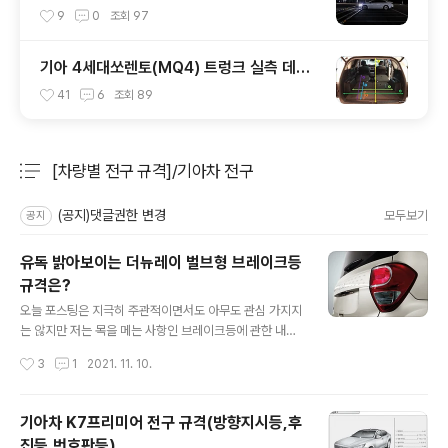
는 방법(주간주행등DRL포함)
9
0
조회
97
기아 4세대쏘렌토(MQ4) 트렁크 실측 데이
터(적재함 크기,길이,높이,너비)
41
6
조회
89
[차량별 전구 규격]/기아차 전구
분류 전체보기
주요 글 목록
(공지)댓글권한 변경
모두보기
공지
유독 밝아보이는 더뉴레이 벌브형 브레이크등
규격은?
글 내용
오늘 포스팅은 지극히 주관적이면서도 아무도 관심 가지지
는 않지만 저는 목을 메는 사항인 브레이크등에 관한 내용
입니다. 도로에서 마주치는 수많은 차량들이 있는데 우리
작성시간
3
1
2021. 11. 10.
는 다른 차량의 앞모습 보다는 당연히, 어쩔 수 없게 뒷모습
을 더 많이 자주 접하게 됩니다. 그런데 저만 그렇게 느끼나
요? 어떤 차량은 불필요하게 뒷차량 운전자가 눈이 부시다
기아차 K7프리미어 전구 규격(방향지시등,후
고 느낄 정도로 브레이크등이 강렬한 차량들이 있습니다.
진등,번호판등)