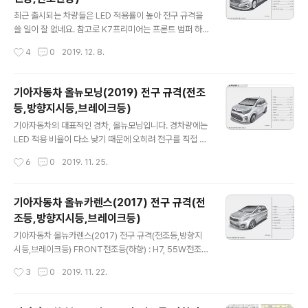
예를 들자면 정지등 면적이 넓은 그랜저TG가 있을 것이
글 내용
고, K7은 2세대부터 엄청나게 밝아지기 시작했던 것 같네
최근 출시되는 차량들은 LED 적용률이 높아 전구 규격을
요. 바로 내 앞에 이렇게 밝은 차량들이 있다면 눈은 좀 아
쓸 일이 잘 없네요. 참고로 K7프리미어는 프론트 범퍼 하
프지만 차라리 좋습니다. 길거리에서 '내 차 감속하오'라고
단에 있는 것이 방향지시등으로 옵션에따라 일반 벌브형과
작성시간
4
0
2019. 12. 8.
주변에 아주 강력하게 어필할 수 있으니 말이죠. 브레이크
LED형으로 구분되니 참고하세요. 기아차 2020 K7프리
등 작동은 확실한게 좋다. 반면에 브..
미어 전구 규격 FRONT 방향지시등(벌브타입) : PY21W,
21W REAR 후진등 : W16W, 16W 방향지시등 : P21W,
기아자동차 올뉴모닝(2019) 전구 규격(전조
21W 번호판등 : W5W, 5W 실내 글로브박스 램프 : FES
등,방향지시등,브레이크등)
TOON, 5W * 출처 : 기아자동차
글 내용
기아자동차의 대표적인 경차, 올뉴모닝입니다. 경차량에는
LED 적용 비율이 다소 낮기 때문에 오히려 전구를 직접 갈
면서 소소한 재미를 느낄 수 있고, 부품 가격도 부담이 없기
작성시간
6
0
2019. 11. 25.
때문에 간단한 작업은 직접해보시길 추천드립니다. 단, 엔
진룸의 공간에 여유가 부족하기 때문에 전조등 교환 시 난
이도가 큰 차량에 비해 어려울 수 있으니 다치지 않도록 주
기아자동차 올뉴카렌스(2017) 전구 규격(전
의하세요. 기아자동차 올뉴모닝(2019) 전구 규격 FRON
조등,방향지시등,브레이크등)
T 전조등(하향) : H4, 55W 전조등(하향, BI PROJ타입) :
글 내용
HB3, 60E 전조등(상향) : H4, 55W 전조등(상향, BI PR
기아자동차 올뉴카렌스(2017) 전구 규격(전조등,방향지
OJ타입) : HB3, 60W 방향지시등(앞) : PY21W, 21W 차
시등,브레이크등) FRONT전조등(하향) : H7, 55W전조등
폭등(앞) / 주간주행등(LED타입) : W5W, 5W 안개등(주
(하향-HID타입) : D3S, 35W전조등(스태틱밴딩) : H7, 5
작성시간
3
0
2019. 11. 22.
간주행등, 전구타입) : P2..
5W전조등(상향등) : H7, 55W방향지시등(앞) : PY28/8
W, 28W차폭등(앞) : PY28/8W, 28W안개등(앞) : H8,
35W방향지시등(차량측면) : WY5W, 5W REAR제동등/