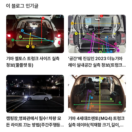
(중간) : W5W, 5W 방향지시등(뒤) : PY21W, 21W 후진
이 블로그 인기글
등(후퇴등) : W16W, 16W 번호판등(번호등) : W5W, 5W
* 출처 : 기아자동차
기아 셀토스 트렁크 사이즈 실측
'공간'에 진심인 2023 더뉴기아
정보(풀플렛 등)
레이 실내공간 실측 정보(트렁크,
2열,옆문)
캠핑장,영화관에서 필수! 차량 모
기아 4세대쏘렌토(MQ4) 트렁크
든 라이트 끄는 방법(주간주행등D
실측 데이터(적재함 크기,길이,높
RL포함)
이,너비)