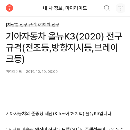
검색하기
내 차 정보, 마이라이드
티스토리
[차량별 전구 규격]/기아차 전구
기아자동차 올뉴K3(2020) 전구
규격(전조등,방향지시등,브레이
크등)
마이라이드
2019. 10. 10. 00:00
기아자동차의 준중형 세단(& 5도어 해치백) 올뉴K3입니다.
1.6 터보 가솔린 엔진이 장착된 모델(GT)의 주행성능이 매우 우수