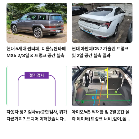
현대 5세대 싼타페, 디올뉴싼타페
현대 아반떼CN7 가솔린 트렁크
MX5 2/3열 & 트렁크 공간 실측
및 2열 공간 실측 결과
자동차 정기검사vs종합검사, 뭐가
아이오닉5 적재함 및 2열공간 실
다른거지? 드디어 이해했습니다..
측 데이터(트렁크 너비,깊이,높이,
레그룸)