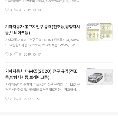
전조등(하향, 전구타입) : HB3, 60W전조등(상향) : HB3,
60W방향지시등(앞, 전구타입) : PY28/8W, 28W차폭등
3
3
2019. 10. 13.
(앞, 전구타입) : P21/5W, 5W주간주행등(전구타입) : P2
1/5W, 21W안개등(앞, 전구타입) : HB4, 51W방향지시등
(차량측면) : WY5W, 5W REAR제동등/미등(전구타입) :
기아자동차 봉고3 전구 규격(전조등,방향지시
P21/5W, 5W미등(전구타입) : P21/5W, 5W방향지시등
(뒤) : PY21W, 21W후진등 : P21W, 21W번호판등 : W5
등,브레이크등)
글 내용
W, 5W 실내맵램프(전구타입) : W10W, 10W * 출처 : 기
기아자동차 봉고3 전구 규격 FRONT전조등 : H4, 60W/
아자동차
55W방향지시등 : PY21W, 21W차폭등 : W5W, 5W방
향지시등(옆) : W5W, 5W 또는 LED안개등 : H8, 27W R
5
0
2019. 10. 17.
EAR방향지시등 : PY27W, 28W제동등/미등 : P27/8W,
27W/8W후진등 : P27W, 27W번호등 : W10W, 10W
실내모든 실내등 : FESTOON 10W, 10W 기타작업등 :
기아자동차 더뉴K5(2020) 전구 규격(전조
W10W, 10W * 출처 : 기아자동차
등,방향지시등,브레이크등)
글 내용
기아자동차의 중형차, 더뉴K5의 전구 규격입니다. LED 규
격은 생략하고 벌브타입의 규격만 업로드하니 참고하세요.
기아자동차 더뉴K5(2020) 전구 규격 FRONT 전조등(하
2
0
2019. 10. 9.
향) : H7, 55W 전조등(상향) : HB3, 60W 방향지시등(앞)
: PY21WL/L, 21W 안개등(앞) - 주간주행등 : P21W, 21
W 안개등(앞) - 전구타입 : H8LL, 35W 방향지시등(차량
측면) : WY5W, 5W REAR 제동등/미등 : P21, 5W 미등