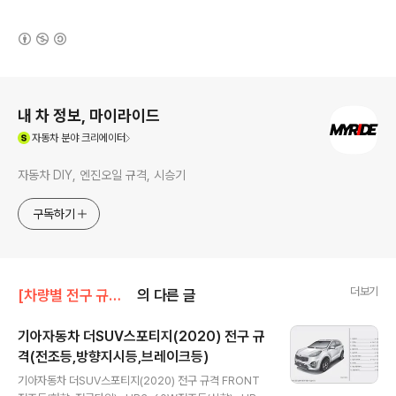
(새창열림)
로그 정보
내 차 정보, 마이라이드
(새창열림)
자동차
분야 크리에이터
자동차 DIY, 엔진오일 규격, 시승기
구독하기
더보기
[차량별 전구 규격]/기아차 전구
의 다른 글
기아자동차 더SUV스포티지(2020) 전구 규
격(전조등,방향지시등,브레이크등)
글 내용
기아자동차 더SUV스포티지(2020) 전구 규격 FRONT