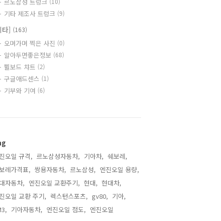
르노삼성 트렁크
(10)
기타 제조사 트렁크
(9)
기타]
(163)
오며가며 찍은 사진
(0)
알아두면좋은정보
(68)
쀨보드 챠트
(2)
구글애드센스
(1)
기부와 기여
(6)
ag
진오일 규격,
르노삼성자동차,
기아차,
쉐보레,
보레가격표,
쌍용자동차,
르노삼성,
엔진오일 용량,
대자동차,
엔진오일 교환주기,
현대,
현대차,
진오일 교환 주기,
렉스턴스포츠,
gv80,
기아,
3,
기아자동차,
엔진오일 점도,
엔진오일,