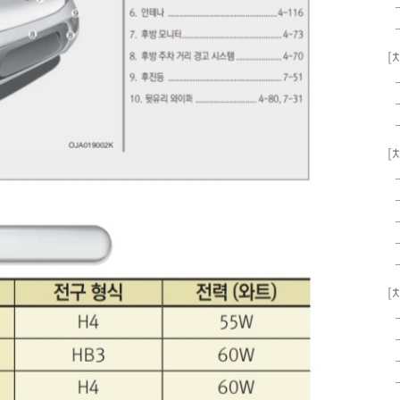
[
[
[