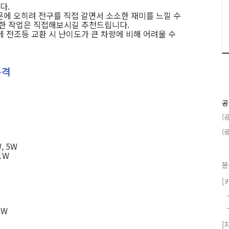
다.
문에 오히려 전구를 직접 갈면서 소소한 재미를 느낄 수
단한 작업은 직접해보시길 추천드립니다.
 전조등 교환 시 난이도가 큰 차량에 비해 어려울 수
규격
공
(
(
, 5W
1W
분
[
5W
[