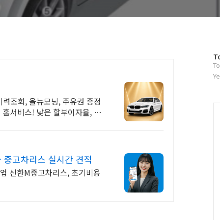
방
T
To
문
자
Ye
수
력조회, 올뉴모닝, 주유권 증정
홈서비스! 낮은 할부이자율, 24
 중고차리스 실시간 견적
기업 신한M중고차리스, 초기비용