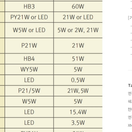
[
T
엔
쉐
현
엔
XM