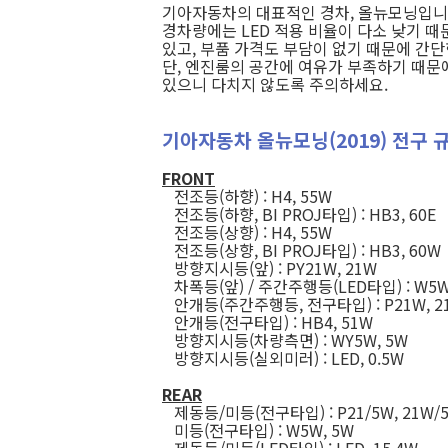
기아자동차의 대표적인 경차, 올뉴모닝입니
경차량에는 LED 적용 비율이 다소 낮기 때
있고, 부품 가격도 부담이 없기 때문에 간
단, 엔진룸의 공간에 여유가 부족하기 때문에
있으니 다치지 않도록 주의하세요.
기아자동차 올뉴모닝(2019) 전구 
FRONT
전조등(하향) : H4, 55W
전조등(하향, BI PROJ타입) : HB3, 60E
전조등(상향) : H4, 55W
전조등(상향, BI PROJ타입) : HB3, 60W
방향지시등(앞) : PY21W, 21W
차폭등(앞) / 주간주행등(LED타입) : W5W
안개등(주간주행등, 전구타입) : P21W, 2
안개등(전구타입) : HB4, 51W
방향지시등(차량측면) : WY5W, 5W
방향지시등(실외미러) : LED, 0.5W
REAR
제동등/미등(전구타입) : P21/5W, 21W/
미등(전구타입) : W5W, 5W