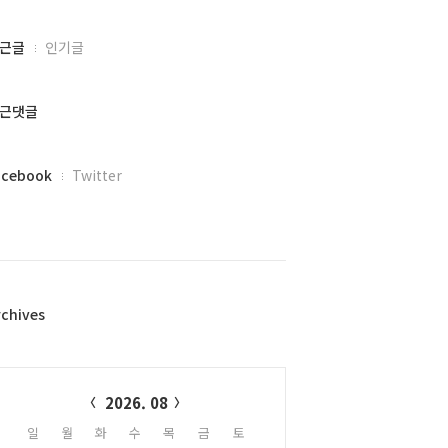
근글
인기글
근댓글
acebook
Twitter
rchives
alendar
2026. 08
일
월
화
수
목
금
토