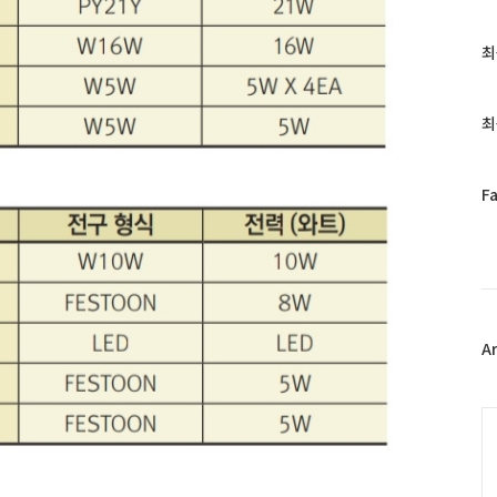
최
최
근
글
과
최
인
기
글
페
F
이
스
북
트
위
터
플
A
러
그
인
C