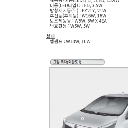
제동등/미등(LED타입) : LED, 15.4W
미등(LED타입) : LED, 3.5W
방향지시등(뒤) : PY21Y, 21W
후진등(후퇴등) : W16W, 16W
보조제동등 : W5W, 5W X 4EA
번호판등 : W5W, 5W
실내
맵램프 : W10W, 10W