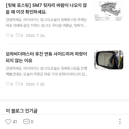
[뒷북 포스팅] SM7 뒷자리 바람이 나오지 않
을 때 이것 확인하세요.
글 내용
안녕하세요, 마이라이드 입니다.오늘의 뒷북포스팅 주제는
바로 아래와 같은 키워드 입니다. 무더운 여름날, 뒷좌석에
에어컨이 나오지 않아얼마나 답답한 마음에 검색을 하셨을
4
0
2020. 7. 26.
지 눈에 훤하군요. 여느 때와 같이 이러한 문제가 발생했을
때는역시나 우리는 '취급설명서'를 읽어봐야 합니다. SM7
뒷좌석 바람이 나오지 않을 때 확인해봐야 하는 것 1. 뒷좌
모하비더마스터 후진 연동 사이드미러 하향이
석 송풍구를 닫아놨을 경우 가장 현실적이지만 발생 가능
성이 높은 원인입니다.SM7는 대형차량 답게 아마 전체 등
되지 않는 이유
글 내용
급에서 2열 송풍구가 있을 것 입니다. 2열 송풍구 자체에
안녕하세요, 마이라이드 입니다.오늘도 뒷북포스팅을 진행
보면 풍량을 조절하는 레버가 있습니다.이를 위로 올리면
해볼건데요. 오늘의 차량은 바로 기아 모하비더마스터 입
최대 송풍, 아래로 끝까지 내리면 닫힘입니다. 실제 사진을
니다.지난 2019년 9월에 신차 착석 후기를 했었는데요.좋
보면 아래사진에서 화살표로 표시해둔 부분 입니다.이 레
5
0
2020. 7. 25.
은 점이 많지만 너무나 올라버린 가격이 아쉬웠던 기억이
버를 위로 올리거나 아래로 내..
나네요. 그렇다면 이 차량과 관련된 어떠한 내용이냐면아
래와 같은 키워드 유입이 많았었기 때문입니다. 모하비 더
마스터는 제가 실제로 시승을 해본 적이 없기 때문에위와
같은 키워드가 유입되는 이유를 몰랐는데고민을 해보니까
이 블로그 인기글
그 이유를 미루어 짐작이 가능했습니다. 기아 모하비더마
스터 후진 연동 사이드미러 하향이 안되는 이유 아마 상기
41
0
와 같은 키워드로 본 블로그에 오시는 분들은2가지 유형이