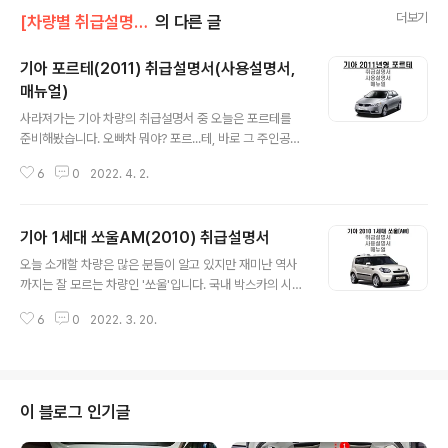
더보기
[차량별 취급설명서]/기아차 취급설명서
의 다른 글
기아 포르테(2011) 취급설명서(사용설명서,
매뉴얼)
글 내용
사라져가는 기아 차량의 취급설명서 중 오늘은 포르테를
준비해봤습니다. 오빠차 뭐야? 포르...테, 바로 그 주인공이
자 k3출시전 기아의 준준형을 담당하던 모델이었습니다.
6
0
2022. 4. 2.
부식문제라던지 기타 약점도 많았던 차량이긴해도 분명히
로체와 함께 기아의 디자인 대변혁의 시작점인 차량임은
분명합니다. 파생모델도 많습니다. 2도어 모델인 포르테쿱
기아 1세대 쏘울AM(2010) 취급설명서
도 있었고 해치백인 포르테 5도어 모델도 있었습니다. 아
글 내용
마 동시대 차량이었던 아반떼HD와는 다르게 디젤 모델은
오늘 소개할 차량은 많은 분들이 알고 있지만 재미난 역사
출시되지 않았지만 가솔린과 LPi모델이 출시되었고 LPi모
까지는 잘 모르는 차량인 '쏘울'입니다. 국내 박스카의 시초
델은 트렁크가 아닌 2열시트 하단에 봄베를 넣으면서 트렁
라 할 수 있는 이 차량은 국내에서는 레이에 비해 큰 인기를
크를 온전히 쓸 수 있는 아주 드문 차량이기도 했습니다.
6
0
2022. 3. 20.
받지 못했지만 북미에서는 다릅니다. 한 때 일명 '이효리
(대신 봄베 녹이 문제) 기아에서는 이렇게 단종된 차량이라
카'라고 불렸던 닛산의 큐브를 아시나요? 박스카의 시초는
하더라도 취급설명서를 르노삼성 모델과 같..
일본에서 시작했습니다. 도요타 사이언 등 여러가지 종류
가 있었고 이는 북미시장에서 커다란 인기를 끌었습니다.
기아 쏘울은 이러한 박스카 시장에서 가장 늦게 나타난 녀
이 블로그 인기글
석이기도 하죠. 그러나 쏘울의 돌풍은 무서울 정도였습니
다. 아기자기하고 실용성 좋은 일본 박스카가 점령한 시장