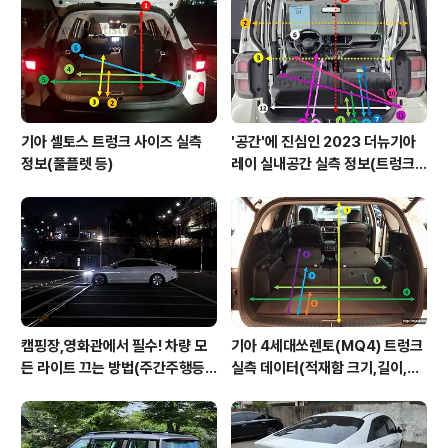
을 서서히 잠식하기 시작하더니 어느 순간 판매량 1위를 탈
환했고 그 역사는 계속 이어지고 있으며 심지어 일본 박스
카 브랜드의 시장 철수를 시키기까지 했..
기아 셀토스 트렁크 사이즈 실측
'공간'에 진심인 2023 더뉴기아
정보(풀플렛 등)
레이 실내공간 실측 정보(트렁크,
2열,옆문)
캠핑장,영화관에서 필수! 차량 모
기아 4세대쏘렌토(MQ4) 트렁크
든 라이트 끄는 방법(주간주행등D
실측 데이터(적재함 크기,길이,높
RL포함)
이,너비)