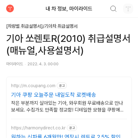
검색하기
내 차 정보, 마이라이드
티스토리
[차량별 취급설명서]/기아차 취급설명서
기아 쏘렌토R(2010) 취급설명서
(매뉴얼,사용설명서)
마이라이드
2022. 4. 3. 00:00
http://m.coupang.com
광고
기아 쿠팡 오늘주문 내일도착 로켓배송
작은 부분까지 살아있는 기아, 와우회원 무료배송으로 만나
보세요. 수집가도 만족할 정교함! 디테일한 모형을 쿠팡에서
지금 바로 확인하세요.
https://harmonydirect.co.kr
광고
원하는 신차를 6개월만! 연장시 렌트료 2.5% 할인