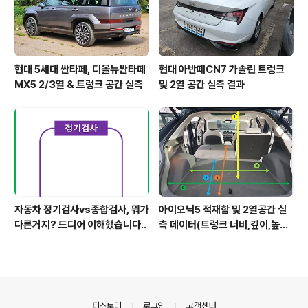
현대 5세대 싼타페, 디올뉴싼타페
현대 아반떼CN7 가솔린 트렁크
MX5 2/3열 & 트렁크 공간 실측
및 2열 공간 실측 결과
자동차 정기검사vs종합검사, 뭐가
아이오닉5 적재함 및 2열공간 실
다른거지? 드디어 이해했습니다..
측 데이터(트렁크 너비,깊이,높이,
레그룸)
의안내
티스토리
로그인
고객센터