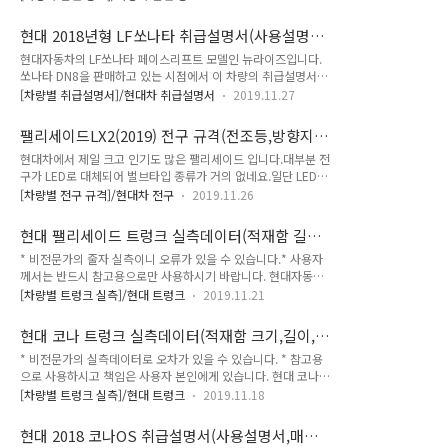
서가 공개되었고취급설명서상 차량 명칭은 2020 그랜저IG입니
규격, 점도 등은 '안내 및 차량정보' 파일을 보시면 됩니다.* 추후
다. 많이들 알고 계신 것처럼 이번 더뉴그랜저는 '페이스리프
오일에 관한 별도의 포스팅 예정 모든 파일을 하나로 합친 합본
현대 2018년형 LF쏘나타 취급설명서(사용설명서,
트'지풀체인지 모델이 아닙니다. 그러나 차량의 휠베이스가 더욱
이 있으니 필요하신 분들께..
매뉴얼,설명서,PDF,다운로드)
현대자동차의 LF쏘나타 페이스리프트 모델인 뉴라이즈입니다.
길어지고새로운 외형과 인테리어를 통해 풀체인지가 오히려 더
쏘나타 DN8을 판매하고 있는 시점에서 이 차량의 취급설명서를
자연스러울 정도로 변했습니다. 그랜저는 준대형 차량이지만 전
업로드하는 이유는아직 택시 모델로 많이 판매가 되고 있기 때문
차종 판매량 1위를 차지할만큼 (이전 그랜저IG)상당히 인기가
[차량별 취급설명서]/현대차 취급설명서
2019.11.27
입니다. 쏘나타 DN8은 이미지 개선을 위해 택시모델을 판매하
많은 모델이기도 합니다. 실제로 만나본 더뉴그랜저 하이브리드
고 있지 않죠.그리고 현 취급설명서는 택시 말고도 일반 뉴라이
모델은 어떠한 느낌을 주는지 살펴보겠습니다.전시장에 있던 차
팰리세이드LX2(2019) 전구 규격(전조등,방향지시
즈를 소유하고 계신 분이라면사용하실 수 있기 때문에 참고하시
량은 촤상급 트림인 캘리그래피 모델로 기본 4,48..
등,브레이크등)
현대차에서 제일 크고 인기도 많은 팰리세이드 입니다.대부분 전
면 됩니다. 각종 소모품 교체 주기는 '정기점검' 파일을,오일류의
구가 LED로 대체되어 벌브타입 종류가 거의 없네요.일단 LED는
규격 정보는 '차량정보' 파일을,전체 파일을 모두 합친 '합본'이
제외하고 벌브타입만 정리해서 올립니다.팰리세이드LX2(2019)
있으니 참고하시기 바랍니다. 현대 2018년형 LF쏘나타 취급설
[차량별 전구 규격]/현대차 전구
2019.11.26
전구 규격(전조등,방향지시등,브레이크등) FRONT전조등(변환
명서(사용설명서,매뉴얼,설명서,PDF,다운로드) * 출처 : 현대자
빔)-A타입 : HB3, 60W전조등(변환빔)-A타입 : H7, 55W REAR
동차
현대 팰리세이드 트렁크 실측데이터(적재함 길이,
후퇴등(후진등) : P21W, 21W번호판등 : W5W, 5W * 출처 : 현
높이,깊이,사이즈)
* 비전문가의 줄자 실측이니 오류가 있을 수 있습니다.* 사용자
대자동차
께서는 반드시 참고용으로만 사용하시기 바랍니다. 현대자동차
의 인기 대형 SUV, 팰리세이드 입니다.이제 도로에서 상당히 쉽
[차량별 트렁크 실측]/현대 트렁크
2019.11.21
게 보일 정도로 많이 팔렸습니다. 이러한 대형 SUV를 선택하시
는 데에는 다인승 승차환경도 있겠지만낚시를 좋아하셔서 차박
현대 코나 트렁크 실측데이터(적재함 크기,길이,
을 고민하시거나, 화물 적재의 목적도 있으실겁니다. 이번에 실
높이,깊이,사이즈)
* 비전문가의 실측데이터로 오차가 있을 수 있습니다. * 참고용
차 확인한 모델은 2열이 2개의 시트만 있는 7인승 모델이며차박
으로 사용하시고 책임은 사용자 본인에게 있습니다. 현대 코나
을 고민하시는 분들께는 2열이 3석으로 되있는 8인승 모델을 선
트렁크 실측데이터(적재함 크기,길이,높이,깊이,사이즈) 현대자
택하시는게 좋겠네요. 이날 팰리세이드, 싼타페, 코나, 베뉴 모두
[차량별 트렁크 실측]/현대 트렁크
2019.11.18
동차의 소형 SUV, 코나입니다.코나 자체가 작아보이긴 하지만
확인했는데싼타페도 상당히 넓고 크다는 걸 알았고, 팰리세이드
옆에 있는 베뉴와 비교해보면확실한 체급차이를 느낄 수 있고 특
는 광활하다는 생각이 들더군요. 아래에서 간단히 팰리세이드 트
현대 2018 코나OS 취급설명서(사용설명서,매뉴
히 구성적인 면을 본다면두 소형 SUV가 추구하는 바가 다름을
렁크 관련 사진 몇장 구경하시고바로 ..