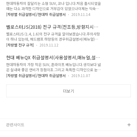
얼,설명서,PDF,다운로드)
현대자동차의 잘달리는 소형 SUV, 코나 입니다.처음 출시되었을
알 수 있습니다. 참고로 코나는 2열 시트 리클라이닝(등받이 각
때는 다소 과격한 디자인으로 거부감이 있었으나이제는 익숙해
도조절)이 불가하고2열 시트 풀플렛이 가능합니다.일단 간단하
지고 꽤나 세련된 모습입니다. 1.6 터보 가솔린 엔진에 4륜구동
게 사진 몇장 구경 후에 실측 데이터를 구성별로 알려드리도록
[차량별 취급설명서]/현대차 취급설명서
2019.11.14
을 넣어달리는 재미가 쏠쏠하다고 알려져 있습니다.1.6 디젤 모
하겠습니다. 아래의 숫자의 순번대로 해당 데이터를 정리하였습
델은 연비가 꽤나 좋을 것이구요. 각종 옵션의 사용방법은 '편의
니다. 1. 현대 코나 트렁크 실측데이터 높이 : 약 70cm 2. 현대
벨로스터JS(2018) 전구 규격(전조등,방향지시등,
장치' 파일을,차량의 각종 소모품 교체 주기는 '정기점검' 파일
코나 트렁크 실측데이터 너비..
브레이크등)
벨로스터JS (1.4, 1.6)의 전구 규격을 알아보겠습니다.주의사항
을,각종 오일의 규격은 '차량정보'를 확인해주시기 바랍니다. 모
이 하나 있는데, 헤드램프 하향등의 경우취급설명서(메뉴얼)에
든 취급설명서를 하나로 합친 '합본' 파일이 있으니필요하신 분
는 'LED'만 나와있습니다. 그동안 현대차는 보통 등급이 낮을 때
은 받으세요. 현대 2018 코나OS 취급설명서(사용설명서,매뉴
[차량별 전구 규격]
2019.11.12
는 할로겐, 옵션이 높아지면 LED 이런식으로 구분을 했었습니
얼,설명서,PDF,다운로드) * 출처 : 현대자동차
다. 하지만 규격이 1개라는 말은 즉슨 깡통모델(최하위트림)이
현대 베뉴QX 취급설명서(사용설명서,매뉴얼,설명
라도 LED 전구가 기본이라는 말인데...(정말?) 확인을 위해 카달
서,PDF)
현대자동차의 가장 작은 SUV, 혼라이프 베뉴입니다.생각보다 넓
로그를 찾아봤으나 벨로스터JS N 모델 제외일반 벨로스터JS는
은 실내와 좋은 연비가 장점이죠.그리고 독특한 디자인으로 눈길
카달로그가 없네요.보통 카달로그에는 옵션에 따른 전조등 형상
을 끌기도 하구요. 차량의 각종 옵션은 '편의장치'파일을,차량의
등이 있어서 확인해보고싶었는데 말이죠. * 출처 : 현대자동차
[차량별 취급설명서]/현대차 취급설명서
2019.11.07
소모품 교환 주기는 '정기점검' 파일을,각종 오일류 및 규격 등은
그 다음으로 가격표를 찾아봤습니다.그랬더니 이번엔 헷갈리게
'안내및차량정보' 파일을 참고해주세요. 그리고 혹시나 필요하신
최하위 다음 등급에 'LED헤드램프'라는 옵션이 있네요.근데 이
분들을 대비하여모든 취급설명서를 하나로 합친 합본을최하단
더보기
것이 전구의 규격이 L..
에 첨부하니 필요하신분은 사용하시면 됩니다. 현대 베뉴QX 취
급설명서(사용설명서,매뉴얼,설명서,PDF) * 출처 : 현대자동차
관련사이트