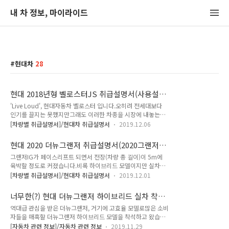
내 차 정보, 마이라이드
현대차
28
현대 2018년형 벨로스터JS 취급설명서(사용설명
서,매뉴얼,설명서,PDF,다운로드)
'Live Loud', 현대자동차 벨로스터 입니다.오히려 전세대보다
인기를 끌지는 못했지만그래도 이러한 차종을 시장에 내놓는다
는 점이 좋네요. 그리고 벨로스터N이 출시되면서고성능 해치백
[차량별 취급설명서]/현대차 취급설명서
2019.12.06
의 자리를 물려주게 되었지만작은 차체에 1.4와 1.6 터보 가솔
린은 여전히 재미있습니다. 해당 차종을 소유하신 분들은아무래
현대 2020 더뉴그랜저 취급설명서(2020그랜저
도 차량에 대한 애착과 관심이 큰 분들 일테니취급설명서가 필요
IG,사용설명서,매뉴얼,설명서,PDF)
그랜저IG가 페이스리프트 되면서 전장(차량 총 길이)이 5m에
하실 겁니다. 각종 소모품의 교체 주기 정보는 '정기점검'에,각종
육박할 정도로 커졌습니다.비록 하이브리드 모델이지만 실차를
옵션의 사용방법은 '편의장치'에,오일 및 타이어 규격은 '차량정
착석했을 때 2열의 엄청난 길이가 놀라울 정도였구요. 완전 풀체
보'에 있으니 참고하시고모든 취급설명서를 하나로 합친 합본도
[차량별 취급설명서]/현대차 취급설명서
2019.12.01
인지가 아니기 때문에 현대차에서는 그랜저IG라 명명함과 동시
첨부합니다. 현대 2018년형 벨로스터JS 취급설명서(사용설명
에연식을 2020으로 구분짓고 있기 때문에페이스리프트 전의 취
서,매뉴얼,설명서,PDF,다운로드) * 출처 : 현대자동차
너무한(?) 현대 더뉴그랜저 하이브리드 실차 착석
급설명서가 필요하신 분은 '2019'인지 반드시 확인해보셔야 합
후기(2020 그랜저IG 하이브리드)
역대급 관심을 받은 더뉴그랜저, 거기에 고효율 모델로많은 소비
니다.왜냐면 배기량이 기존 3.0에서 3.3으로 커지면서 많은 제
자들을 매혹할 더뉴그랜저 하이브리드 모델을 착석하고 왔습니
한조건들이 다를 수 있기 때문입니다. 차량의 각종 소모품 교체
다. 최근 더뉴그랜저 및 더뉴그랜저 하이브리드 모델의 취급설명
시기에 대한 정보는 '정기점검' 파일을 참고하시고오일의 용량,
[자동차 관련 정보]/자동차 관련 정보
2019.11.29