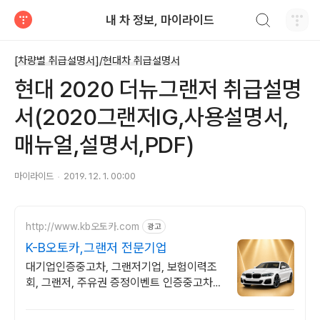
검색하기
내 차 정보, 마이라이드
티스토리
[차량별 취급설명서]/현대차 취급설명서
현대 2020 더뉴그랜저 취급설명
서(2020그랜저IG,사용설명서,
매뉴얼,설명서,PDF)
마이라이드
2019. 12. 1. 00:00
http://www.kb오토카.com
광고
K-B오토카,그랜저 전문기업
대기업인증중고차, 그랜저기업, 보험이력조
회, 그랜저, 주유권 증정이벤트 인증중고차 7
만대이상! 찾아가는 홈서비스! 낮은 할부이자
율, 24시간실매물전산연동