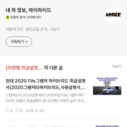
내 차 정보, 마이라이드
(새창열림)
자동차
분야 크리에이터
자동차 DIY, 엔진오일 규격, 시승기
구독하기
더보기
[차량별 취급설명서]/현대차 취급설명서
의 다른 글
현대 2020 더뉴그랜저 하이브리드 취급설명
서(2020그랜저IG하이브리드,사용설명서,매
글 내용
뉴얼,PDF)
그랜저IG의 2020년형 페이스리프트된 더뉴그랜저 하이
브리드 모델의 취급설명서 입니다.해당 차량의 실차 착석
후기를 보시고 싶으신 분은 아래의 링크를 눌러 이전 포스
4
0
2019. 11. 30.
팅을 참고해주시기 바랍니다.2019/11/29 - [자동차 관련
정보/자동차 관련 정보] - 너무한(?) 현대 더뉴그랜저 하이
브리드 실차 착석 후기(2020 그랜저IG 하이브리드) 준대