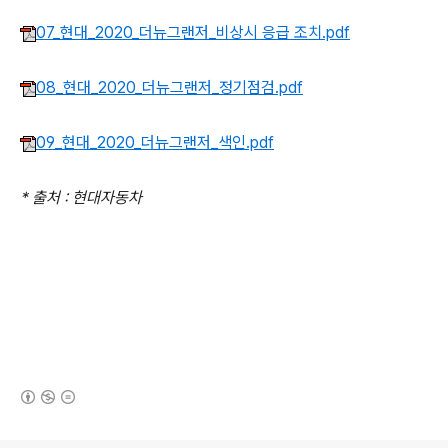
07_현대_2020_더뉴그랜저_비상시 응급 조치.pdf
08_현대_2020_더뉴그랜저_정기점검.pdf
09_현대_2020_더뉴그랜저_색인.pdf
* 출처 : 현대자동차
(새창열림)
로그 정보