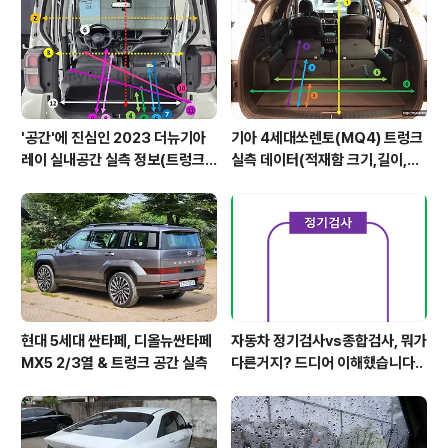
'공간'에 진심인 2023 더뉴기아
기아 4세대쏘렌토(MQ4) 트렁크
레이 실내공간 실측 정보(트렁크,
실측 데이터(적재함 크기,길이,높
2열,옆문)
이,너비)
현대 5세대 싼타페, 디올뉴싼타페
자동차 정기검사vs종합검사, 뭐가
MX5 2/3열 & 트렁크 공간 실측
다른거지? 드디어 이해했습니다..