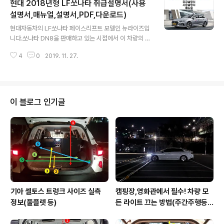
현대 2018년형 LF쏘나타 취급설명서(사용
형 차량의 판매량이 1위를 차지할만큼(이전 그랜저IG 기
준) 준대형 세단에 대한 관심이 뜨겁습니다.아무리 SUV 열
설명서,매뉴얼,설명서,PDF,다운로드)
글 내용
풍이라 하더라도, 준대형 세단 거기에 연비좋은 하이브리
현대자동차의 LF쏘나타 페이스리프트 모델인 뉴라이즈입
드 모델에 대한 소비자의 관심은계속 이어지고 있습니다.
니다.쏘나타 DN8을 판매하고 있는 시점에서 이 차량의 취
아무래도 일반 화석연료만을 사용하는 차량이 아닌만큼소
급설명서를 업로드하는 이유는아직 택시 모델로 많이 판매
비자께서는 해당 차량의 각종 정보와 규격 등을 잘 알아야
4
0
2019. 11. 27.
가 되고 있기 때문입니다. 쏘나타 DN8은 이미지 개선을 위
좋은 차량을 오래 타실 수 있을 ..
해 택시모델을 판매하고 있지 않죠.그리고 현 취급설명서
는 택시 말고도 일반 뉴라이즈를 소유하고 계신 분이라면
사용하실 수 있기 때문에 참고하시면 됩니다. 각종 소모품
교체 주기는 '정기점검' 파일을,오일류의 규격 정보는 '차량
이 블로그 인기글
정보' 파일을,전체 파일을 모두 합친 '합본'이 있으니 참고
하시기 바랍니다. 현대 2018년형 LF쏘나타 취급설명서
(사용설명서,매뉴얼,설명서,PDF,다운로드) * 출처 : 현대
자동차
기아 셀토스 트렁크 사이즈 실측
캠핑장,영화관에서 필수! 차량 모
정보(풀플렛 등)
든 라이트 끄는 방법(주간주행등D
RL포함)