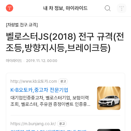
검색하기
내 차 정보, 마이라이드
티스토리
[차량별 전구 규격]
벨로스터JS(2018) 전구 규격(전
조등,방향지시등,브레이크등)
마이라이드
2019. 11. 12. 00:00
http://www.kb오토카.com
광고
K-B오토카,중고차 전문기업
대기업인증중고차, 벨로스터기업, 보험이력
조회, 벨로스터, 주유권 증정이벤트 인증중고
차 7만대이상! 찾아가는 홈서비스! 낮은 할부
이자율, 24시간실매물전산연동
https://m.bunjang.co.kr/
광고