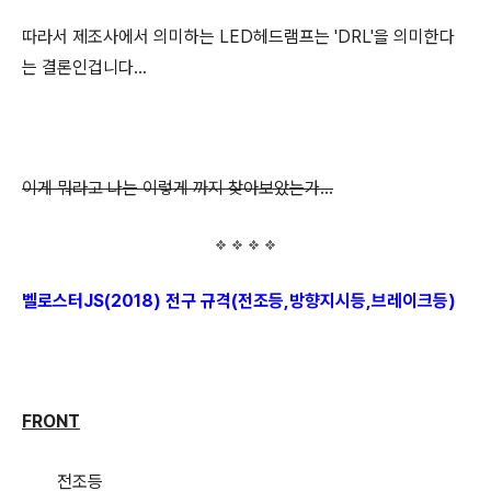
따라서 제조사에서 의미하는 LED헤드램프는 'DRL'을 의미한다
는 결론인겁니다...
이게 뭐라고 나는 이렇게 까지 찾아보았는가...
벨로스터JS(2018) 전구 규격(전조등,방향지시등,브레이크등)
FRONT
전조등