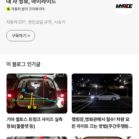
내 차 정보, 마이라이드
(새창열림)
자동차
분야 크리에이터
자동차 DIY, 엔진오일 규격, 시승기
구독하기
이 블로그 인기글
기아 셀토스 트렁크 사이즈 실측
캠핑장,영화관에서 필수! 차량 모
정보(풀플렛 등)
든 라이트 끄는 방법(주간주행등D
RL포함)