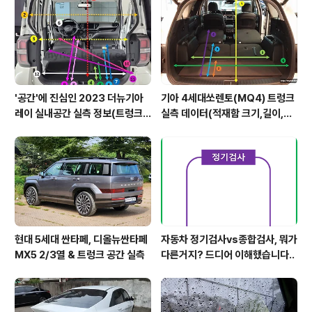
'공간'에 진심인 2023 더뉴기아
기아 4세대쏘렌토(MQ4) 트렁크
레이 실내공간 실측 정보(트렁크,
실측 데이터(적재함 크기,길이,높
2열,옆문)
이,너비)
현대 5세대 싼타페, 디올뉴싼타페
자동차 정기검사vs종합검사, 뭐가
MX5 2/3열 & 트렁크 공간 실측
다른거지? 드디어 이해했습니다..