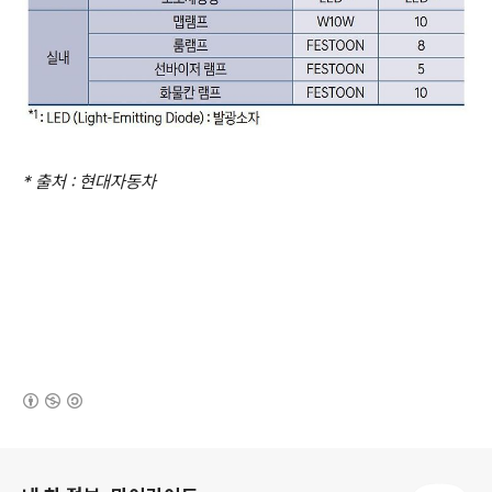
* 출처 : 현대자동차
(새창열림)
로그 정보