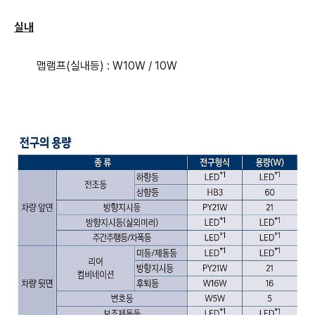
실내
맵램프(실내등) : W10W / 10W