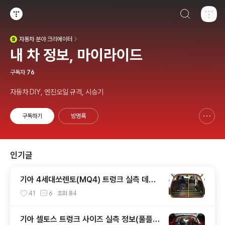
검색하기
티스토리
자동차
분야 크리에이터
(새창열림)
내 차 정보, 마이라이드
구독자
76
자동차 DIY, 엔진오일 규격, 시승기
구독하기
방명록
신고하기 레이어
열기
인기글
기아 4세대쏘렌토(MQ4) 트렁크 실측 데이
터(적재함 크기,길이,높이,너비)
41
6
조회
84
기아 셀토스 트렁크 사이즈 실측 정보(풀플렛