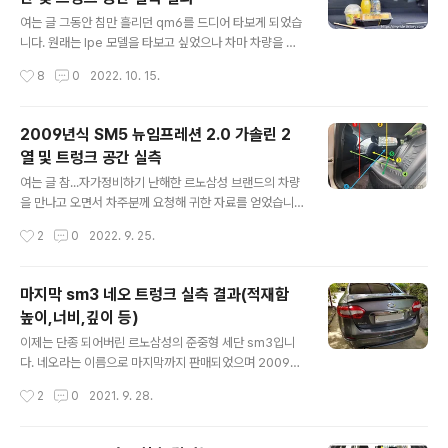
리터 물통 13개이니 아주 큰 차이는 아닌 것 같죠? 제가 이
글 내용
번에 줄자를 들고 측정을 해본 결과를 공유해드리도록 하
여는 글 그동안 침만 흘리던 qm6를 드디어 타보게 되었습
겠습니다. 1. xm3 하이브리드 2열 공간 실측 결과 헤드룸
니다. 원래는 lpe 모델을 타보고 싶었으나 차마 차량을 구
(바닥↔천장) : 119cm 헤드룸(시트↔천장) : 87cm 히
할 수가 없어 쏘카에 나온 가솔린 차량을 겨우 타보게 되었
작성시간
8
0
2022. 10. 15.
프룸(시트 자체) :42cm 레그룸(최소, 1열시트 90도 최대
네요. 이미 디젤 버전과 LPG 버전의 트렁크 크기를 실측했
후퇴) : ..
었습니다. 아마도 디젤 버전과 가솔린의 공간은 동일할 것
이고 LPG 버전만 트렁크 하단의 봄베 때문에 높이만 조금
2009년식 SM5 뉴임프레션 2.0 가솔린 2
차이가 날 것이긴 하지만 그 당시 2열 공간에 대한 실측은
열 및 트렁크 공간 실측
진행한 바가 없기 때문에 이번에 같이 측정을 하게 되었네
글 내용
요. 오랜만에 suv를 타다보니 세단에선 도전할 수 없는 낭
여는 글 참...자가정비하기 난해한 르노삼성 브랜드의 차량
만을 즐겨보며 그 결과를 확인해보도록 하겠습니다. QM6
을 만나고 오면서 차주분께 요청해 귀한 자료를 얻었습니
가솔린 2열 공간 실측 2열 공간 헤드룸(바닥↔천장) : 12
다. 이미 단종된 차량들의 경우 전적으로 차주분들에게 의
작성시간
2
0
2022. 9. 25.
4cm 2열 공간 헤드룸(시트↔천장) : 91cm 2열 공간 히
존할 수 밖에 없죠. 차량은 2009년식으로 우리에게 sm5
프룸(시트 ..
뉴임프라고 더 알려진 모델이며, 2.0 가솔린 모델입니다.
세월이 지나도 말끔한 디자인이 일품인 차량이고, sm7와
마지막 sm3 네오 트렁크 실측 결과(적재함
플랫폼을 공유하다보니 상당히 길다란 바디가 특징입니다.
높이,너비,깊이 등)
2009 sm5 뉴임프레션 2열 실측 결과 2열 헤드룸(바닥
글 내용
↔천장) : 115cm 2열 헤드룸(시트↔천장) : 78cm 2열
이제는 단종 되어버린 르노삼성의 준중형 세단 sm3입니
레그룸(최소, 1열시트 직각) : 84cm 2열 레그룸(최대, 1열
다. 네오라는 이름으로 마지막까지 판매되었으며 2009년
시트 직각) : 115cm 2열 시트 너비(시트만) : 136cm 2열
에 2세대 모델에 해당하는 모델로 몇 번의 소소한 페이스
작성시간
2
0
2021. 9. 28.
너비(도어트림↔도어트림) : 141cm 2009 s..
리프트를 거친 모델입니다. 많은 사랑을 받은 모델은 아닙
니다만 알게 모르게 기념비적인 의미가 여럿 있는 모델이
기도 하죠. 고출력 숫자 경쟁에서 오히려 연비 중심의 세팅