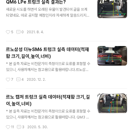
QM6 LPe 트렁크 실측 결과는?
을 해버리는 행동이나, 듀얼 인젝터나 cvt를 적용하기도 했
글 내용
새로운 시도를 하면서 오래된 유물이 발견되어 글을 쓰게
고 디젤 모델도 있었죠. 여전히 연비가 체감되게 좋았고 뒤
되었네요. 따로 공지할 예정인지라 자세하게 말씀드리지는
틀림 강성은 약하다는 느낌이 있는 차량입니다. 해외에서
않을게요. 트렁크 공간에 대해서 찾아보시는 분들이 생각
는 르노 메간이라는 우리나라로 치면 i30급에 해당하는 해
보다 많습니다. 그리고 여러 차종의 트렁크 실측한 결과를
치백 차량을 베이스로 세단을 만든 차량인데 트렁크가 상
작성시간
5
0
2021. 8. 4.
한 곳에 모은게 없는지 문의하시는 분들이 계셔서 이참에
당히 넓습니다. 페이스리프트를 거치면서 조금씩은 달라졌
트렁크 공간만을 위한 네이버 카페를 하나 개설했습니다.
겠지만 2009년 2세대 sm3부터 거의 동일한..
거기에 제 블로그에 포스팅 했었던 각종 차량의 트렁크 실
르노삼성 더뉴SM6 트렁크 실측 데이터(적재
측 결과를 하나씩 업로드하고 있는데 정작 몇년전에 qm6
함 크기,길이,높이,너비)
의 디젤과 lpg모델을 각각 측정만 해놓고 확인해보니 디젤
글 내용
만 업로드를 해놨었군요... 참고로 요약해서 설명드리자면
* 본 실측 자료는 비전문가의 측정이므로 오류를 포함할 수
디젤과 lpg 트렁크 너비는 동일하고 풀플랫 했을 때의 길
있으니, 사용자께서는 참고용으로 활용바랍니다.르노삼성
이와 천장까지의 높이만 조금 다를 뿐입니다. lpg가 더 작
더뉴SM6 트렁크 측정하고 왔습니다.오랜만에 측정하다보
작성시간
7
4
2020. 12. 2.
죠. 그런데 정작 풀플랫을 했을 때 사..
니 트렁크를 열고 찍은 사진이 없어서 차량 외형으로 사진
대체했습니다...SM6는 2열 시트폴딩이 안된다는 점 참고
해주시구요. 르노삼성 더뉴SM6 트렁크 실측 데이터(적재
르노 캡처 트렁크 실측 데이터(적재함 크기,길
함 크기,길이,높이,너비) * 아래사진에 표시된 순서대로 나
이,높이,너비)
열되어 있습니다. 1. 르노삼성 더뉴SM6 트렁크 높이 : 49
글 내용
cm 2. 르노삼성 더뉴SM6 트렁크 깊이 : 120 cm 3. 르노
* 본 실측 자료는 비전문가의 측정이므로 오류를 포함할 수
삼성 더뉴SM6 트렁크 너비 (휠하우스 내측) : 111 cm 4.
있으니, 사용자께서는 참고용으로 활용바랍니다. QM3 후
르노삼성 더뉴SM6 트렁크 너비 (외측 최대) : 148 cm
속인 르노 캡처의 트렁크 실측 데이터 입니다.참고로 캡처
작성시간
11
3
2020. 5. 30.
의 2열시트 슬라이딩이 가능한데아래에서 2열 폴딩한 상