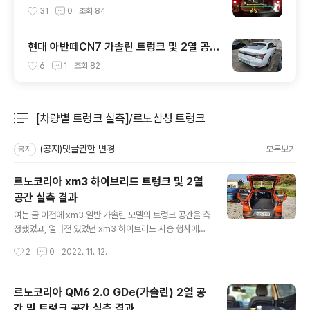
등)
31
0
조회
84
현대 아반떼CN7 가솔린 트렁크 및 2열 공간
실측 결과
6
1
조회
82
[차량별 트렁크 실측]/르노삼성 트렁크
분류 전체보기
주요 글 목록
(공지)댓글권한 변경
모두보기
공지
르노코리아 xm3 하이브리드 트렁크 및 2열
공간 실측 결과
글 내용
여는 글 이전에 xm3 일반 가솔린 모델의 트렁크 공간을 측
정했었고, 얼마전 있었던 xm3 하이브리드 시승 행사에서
측정한 트렁크 공간과 2열 공간에 대한 데이터 입니다. 르
작성시간
2
0
2022. 11. 12.
노코리아에서는 xm3의 일반 가솔린 모델과 하이브리드
모델 간 트렁크 용량을 명시해놓고 있는데 한 장으로 비교
를 해보면 일반 가솔린 모델 513리터, 하이브리드 모델 4
르노코리아 QM6 2.0 GDe(가솔린) 2열 공
87리터로 26리터가 줄었음을 명기하고 있습니다. 대충 2
간 및 트렁크 공간 실측 결과