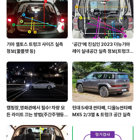
기아 셀토스 트렁크 사이즈 실측
'공간'에 진심인 2023 더뉴기아
정보(풀플렛 등)
레이 실내공간 실측 정보(트렁크,
2열,옆문)
캠핑장,영화관에서 필수! 차량 모
현대 5세대 싼타페, 디올뉴싼타페
든 라이트 끄는 방법(주간주행등D
MX5 2/3열 & 트렁크 공간 실측
RL포함)