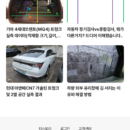
기아 4세대쏘렌토(MQ4) 트렁크
자동차 정기검사vs종합검사, 뭐가
실측 데이터(적재함 크기,길이,높
다른거지? 드디어 이해했습니다..
이,너비)
현대 아반떼CN7 가솔린 트렁크
차량 외부 유리창에 김 서리는 이
및 2열 공간 실측 결과
유와 해결 방법
의안내
티스토리
로그인
고객센터