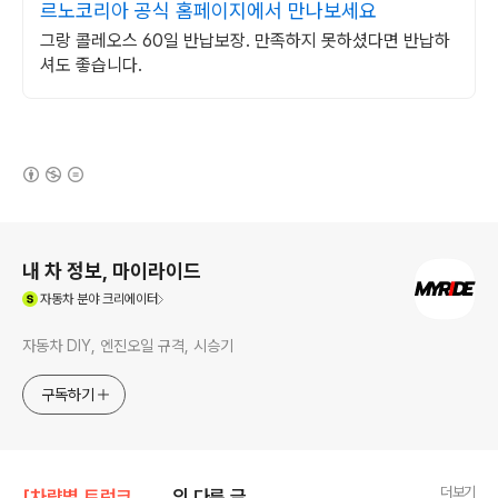
르노코리아 공식 홈페이지에서 만나보세요
그랑 콜레오스 60일 반납보장. 만족하지 못하셨다면 반납하
셔도 좋습니다.
(새창열림)
로그 정보
내 차 정보, 마이라이드
(새창열림)
자동차
분야 크리에이터
자동차 DIY, 엔진오일 규격, 시승기
구독하기
더보기
[차량별 트렁크 실측]/르노삼성 트렁크
의 다른 글