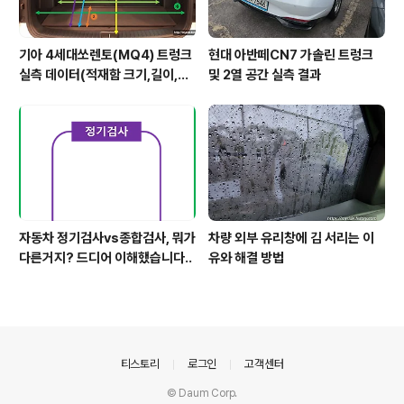
기아 4세대쏘렌토(MQ4) 트렁크
현대 아반떼CN7 가솔린 트렁크
실측 데이터(적재함 크기,길이,높
및 2열 공간 실측 결과
이,너비)
자동차 정기검사vs종합검사, 뭐가
차량 외부 유리창에 김 서리는 이
다른거지? 드디어 이해했습니다..
유와 해결 방법
의안내
티스토리
로그인
고객센터
© Daum Corp.