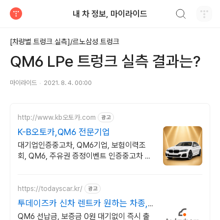
검색하기
내 차 정보, 마이라이드
티스토리
[차량별 트렁크 실측]/르노삼성 트렁크
QM6 LPe 트렁크 실측 결과는?
마이라이드
2021. 8. 4. 00:00
http://www.kb오토카.com
광고
K-B오토카,QM6 전문기업
대기업인증중고차, QM6기업, 보험이력조
회, QM6, 주유권 증정이벤트 인증중고차 7
만대이상! 찾아가는 홈서비스! 낮은 할부이자
율, 24시간실매물전산연동
https://todayscar.kr/
광고
투데이즈카 신차 렌트카 원하는 차종,
원하는 조건
QM6 선납금, 보증금 0원 대기없이 즉시 출