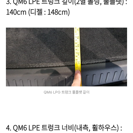
3. QM6 LPE 트렁크 깊이(2열 폴딩, 풀플랫) :
140cm (디젤 : 148cm)
QM6 LPG 트렁크 풀플랫 길이
4. QM6 LPE 트렁크 너비(내측, 휠하우스) :