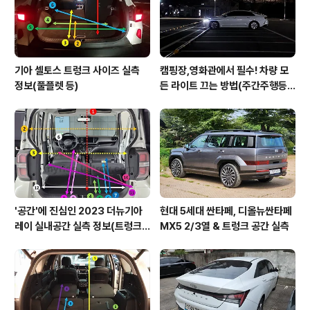
기아 셀토스 트렁크 사이즈 실측
캠핑장,영화관에서 필수! 차량 모
정보(풀플렛 등)
든 라이트 끄는 방법(주간주행등D
RL포함)
'공간'에 진심인 2023 더뉴기아
현대 5세대 싼타페, 디올뉴싼타페
레이 실내공간 실측 정보(트렁크,
MX5 2/3열 & 트렁크 공간 실측
2열,옆문)