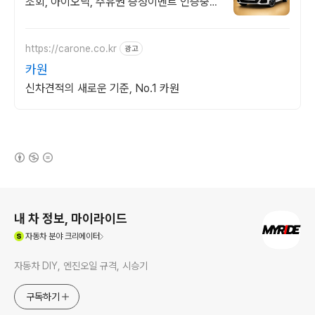
조회, 아이오닉, 주유권 증정이벤트 인증중고
차 7만대이상! 찾아가는 홈서비스! 낮은 할부
이자율, 24시간실매물전산연동
https://carone.co.kr
광고
카원
신차견적의 새로운 기준, No.1 카원
(새창열림)
로그 정보
내 차 정보, 마이라이드
(새창열림)
자동차
분야 크리에이터
자동차 DIY, 엔진오일 규격, 시승기
구독하기