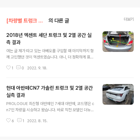
더보기
[차량별 트렁크 실측]/현대 트렁크
의 다른 글
2018년 엑센트 세단 트렁크 및 2열 공간 실
측 결과
글 내용
여는 글 제가 타고 있는 아베오를 구입할 때 마지막까지 함
께 고민했던 것이 엑센트였습니다. 아니, 더 정확하게 표현
하자면 한 때 큰 사랑을 받았던 '엑.디.수'였겠죠. 돈없던 학
1
0
2022. 9. 18.
생 시절(=사실 지금도 마찬가지)에 구입을 하다보니 풀옵
션에 수동이라는 선택지가 매력적이었지만 제 기억으로 1,
800만원 정도 하는 금액이 부담스러웠고 그 결과 절반 가
현대 아반떼CN7 가솔린 트렁크 및 2열 공간
격으로 제 아베오를 구입해서 여지껏 타고 있습니다. 최근
엑센트 디젤 세단 dct 모델을 시승하면서 2열 공간과 트렁
실측 결과
글 내용
크 공간도 측정을 해봤습니다. 엑센트 세단 2열 공간 실측
PROLOGUE 최신형 아반떼인 7세대 아반떼, 코드명은 c
결과 2열 공간 헤드룸(바닥↔천장) : 117cm 2열 공간 헤
n7인 차량을 시승하고 왔습니다. 바로 직전 모델인 더뉴아
드룸(시트↔천장) : 86cm 2열 공간 레그룸(최대, 1열시
반떼AD(일명 삼각떼)를 먼저 타봤고 두 차량 간 차이를 느
트 직각) : 85cm 2열 공간 레그룸(최소, 1열시트 직각) : ..
6
1
2022. 8. 15.
껴보려고 했었죠. 이전에 아반떼N과 일반 가솔린 모델의
트렁크 공간을 먼저 측정한 적이 있었는데 2열 공간까지
제대로 측정한 것은 이번이 처음이라 하나로 정리를 해봤