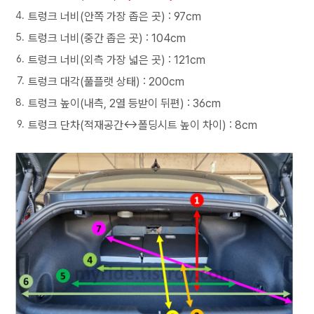
트렁크 너비(안쪽 가장 좁은 곳) : 97cm
트렁크 너비(중간 좁은 곳) : 104cm
트렁크 너비(외측 가장 넓은 곳) : 121cm
트렁크 대각(풀플랫 상태) : 200cm
트렁크 높이(내측, 2열 등받이 뒤편) : 36cm
트렁크 단차(적재공간↔폴딩시트 높이 차이) : 8cm