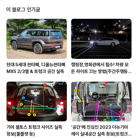
습니다. 아반떼CN7 가솔린 2열 공간 실측 결과 2열 공간
헤드룸 (시트↔천장 ) : 85cm 2열 공간 헤드룸 (바닥↔
이 블로그 인기글
천장) : 115cm 2열 공간 레그룸 (최소, 1열시트 직각) : 62
cm 2열 공간 레그룸 (최대, 1열시트 직각) : 83cm 2열 시
트 너비 (시트 only) : 130cm 2열 시트 너비 (도어트림
↔도어트림) : 147cm 2열 센터 터널 높..
현대 5세대 싼타페, 디올뉴싼타페
캠핑장,영화관에서 필수! 차량 모
MX5 2/3열 & 트렁크 공간 실측
든 라이트 끄는 방법(주간주행등D
RL포함)
기아 셀토스 트렁크 사이즈 실측
'공간'에 진심인 2023 더뉴기아
정보(풀플렛 등)
레이 실내공간 실측 정보(트렁크,