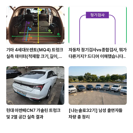
2열,옆문)
기아 4세대쏘렌토(MQ4) 트렁크
자동차 정기검사vs종합검사, 뭐가
실측 데이터(적재함 크기,길이,높
다른거지? 드디어 이해했습니다..
이,너비)
현대 아반떼CN7 가솔린 트렁크
[나는솔로32기] 남성 출연자들
및 2열 공간 실측 결과
차량 총 정리