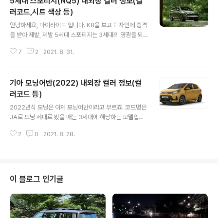
5세대 스포티지(NQ5) 내외장 컬러 정보(컬
플랫폼도 변하는 등 많은 변화가 있기는 했지만 파워트레
인은 그래도 유지하게 된 점은 상당히 아쉽습니다. (연식변
러코드,시트 색상 등)
글 내용
경 때 바뀔라나?) 그걸 의식한 것인지 기아에서는 2세대 니
안녕하세요, 마이라이드 입니다. K8을 보고 디자인에 충격
로를 출시하면서 외장 컬러에 포인트를 주게 되었습니다.
을 받아 제발, 제발 5세대 스포티지는 3세대의 영광을 되
마치 아우디의 슈퍼카인 'R8'처럼 말이죠. 1. 기아 2세대
찾을 수 있도록 닮지 않기를 기도했었는데 다행히 뒷모습
니로 외장 컬러 총 7종의 모노톤 컬러와 4종의 투톤 컬러
7
2
2021. 8. 31.
빼고는 나름 선방한 것 같습니다. 신 모델 답게 새로운 컬러
가 준비되어 있습니다. 투톤 컬러..
도 적용되었는데요. 참고로 1.6 가솔린 터보, 2.0 디젤이
들어가는 일반 모델과 1.6 가솔린 터보와 44.3kW 모터가
기아 모닝어반(2022) 내외장 컬러 정보(컬
들어가는 하이브리드 이렇게 총 3가지 파워트레인이 들어
갑니다. 차량 외장 색상은 다른 차량과 마찬가지로 일반 모
러코드 등)
글 내용
델이든 HEV이든 동일한데 등급에 따라 특징이 있으니 하
2022년식 모닝은 이제 모닝어반이라고 부르죠. 코드명은
나씩 살펴보도록 하겠습니다. 1. 5세대 스포티지(NQ5) 외
JA로 모닝 세대로 봤을 때는 3세대에 해당하는 모델입니
장 컬러 아래는 외장 컬러표 입니다. 총 8가지인데 실제로
다. 이전 세대인 TA에서 JA로 넘어오면서 한 번의 개선을
는 총 7가지 입니다. 무슨 소리냐 하면 일단 쉐도우 매트 그
2
0
2021. 8. 28.
통했는데 어반에서는 아무래도 첨단안전장비들이 들어간
레이는 일반 ..
것이 특징입니다. JA 초기형 모닝의 컬러코드를 이전에 정
리한 적이 있는데 일부 신규 색상이 있어 다시 포스팅하게
되었네요. 하나씩 설명드릴게요. 1. 모닝어반(2022) 외장
컬러 우선 이전 모닝의 경우는 총 8가지 색상이 있었는데
이 블로그 인기글
지금의 어반은 총 7가지 색상으로 조금 줄었습니다. 삭제
된 색상은 3가지입니다. 우선 현재는 터보 모델이 더 이상
나오지 않고 있지만 그 당시에는 모닝 터보가 있었고 전용
색상인 뉴팝 오렌지라는 색상이 삭제되었습니다. 그리고