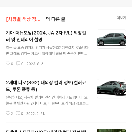
더보기
[차량별 색상 정보]/기아차 색상
의 다른 글
기아 더뉴모닝(2024, JA 2차 F/L) 외장컬
러 및 인테리어 설명
글 내용
여는 글 요즘 경차의 인기가 시들하죠? 예전같지 않습니다
만 그래도 경차는 제조사 입장에서 봤을 때 꾸준히 판매가
이루어지는 모델입니다. 우리들 주변을 살펴봐도 경차는
0
0
2023. 8. 6.
쉽게 볼 수 있죠. 사업자들은 물론 개인들에게도 상당한 이
점이 많고 특히 도심용으로 타고 다니기엔 경차만한 것이
없습니다. 지금 나온 모닝은 모닝 역사를 기준으로 3세대
2세대 니로(SG2) 내외장 컬러 정보(컬러코
에 해당되고 3세대에서 다시 3번째에 해당되는 모델입니
다. 3세대 모닝의 코드명은 JA로 얼마전에 '모닝 어반'이
드, 투톤 종류 등)
글 내용
라는 이름으로 한 번 페이스리프트가 되었고 이번에 두 번
안녕하세요, 자동차 컬러에 진심인 마이라이드 입니다. 오
째 페이스리프트가 이루어진 것이죠. 이름은 다시 '더뉴모
늘은 풀체인지된 2세대 니로, 디올뉴니로의 색상 정보를
닝'입니다. 기능적으로는 모닝 어반과 크게 다르지 않습니
정리해보는 시간을 가지도록 하겠습니다. 보통 풀체인지라
다. 상당히 다양한 옵션이 들어가 있죠. 이번 페이스리프트
2
0
2022. 2. 21.
고 하면 가장 먼저 기대가 되는 것은 역시나 '파워트레인'이
는 마치 더뉴아반떼N과 같이 '디자인' 변..
아닌가 싶습니다. 그러나 어느 순간부터는 풀체인지와 페
이스리프트의 그 경계가 애매해지기 시작했고 이번 니로도