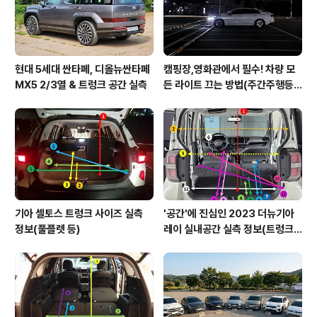
레이에서 많이 볼 수 있는 엘..
현대 5세대 싼타페, 디올뉴싼타페
캠핑장,영화관에서 필수! 차량 모
MX5 2/3열 & 트렁크 공간 실측
든 라이트 끄는 방법(주간주행등D
RL포함)
기아 셀토스 트렁크 사이즈 실측
'공간'에 진심인 2023 더뉴기아
정보(풀플렛 등)
레이 실내공간 실측 정보(트렁크,
2열,옆문)