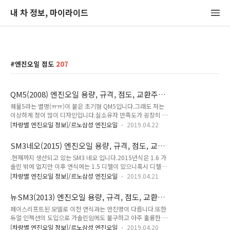
내 차 정보, 마이라이드
엔진오일 점도
207
QM5(2008) 엔진오일 용량, 규격, 점도, 교환주기
(2.5가솔린, 2.0디젤)
퀘물5라는 별명(ㅠㅠ)이 붙은 초기형 QM5입니다.그래도 저는
이상하게 정이 많이 디자인입니다.실소유자 만족도가 굉장히 높
은 차량이고 완성도 높은 차량이라 평가받는 모델입니다.
[차량별 엔진오일 정보]/르노삼성 엔진오일
2019.04.22
QM5(2008) 엔진오일 용량, 규격, 점도, 교환주기(2.5가솔린,
2.0디젤) * 엔진오일 교환 주기 : 10,000km 도래 시 (일반조건),
SM3네오(2015) 엔진오일 용량, 규격, 점도, 교환
5,0000km / 3개월 중 먼저 도래 시 (가혹조건) 2.5 가솔린 (엔
주기(1.6가솔린)
.현재까지 생산되고 있는 SM3 네오 입니다.2015년식은 1.6 가
진명 : QR25, 2TR)엔진오일 용량 : 5.1 L (오일 및 오일필터 교
솔린 밖에 없지만 이후 연식에는 1.5 디젤이 있으니혹시 디젤엔
환 시)엔진오일 규격 : API SL급엔진오일 점도 : 5W30 2.0 디젤
진 정보가 필요하신 분은 본 블로그 다른 글을 참고해주시기 바
(엔진명 : M9R)엔진오일 용량 :7.4 L (오일 및 오일필터 교환 시)
[차량별 엔진오일 정보]/르노삼성 엔진오일
2019.04.21
랍니다. .SM3네오(2015) 엔진오일 용량, 규격, 점도, 교환주기
엔진오일 규격 : ACEA C3급엔진오일 점도 : 5W30 * 출처 : 르
(1.6가솔린) * 엔진오일 교환 주기 : 10,000km / 1년 중 먼저 도
노삼성자동차
뉴SM3(2013) 엔진오일 용량, 규격, 점도, 교환주
래 시 (일반조건), 5,000km / 3개월 중 먼저 도래 시 (가혹조건)
기(1.6가솔린)
페이스리프트된 모델로 이전 연식과는 엔진명이 다릅니다.또한
1.6 가솔린 (엔진명 : H4MD)엔진오일 용량 : 3.9 L (오일 및 오일
듀얼 인젝션의 도입으로 가솔린임에도 불구하고 아주 훌륭한 연
필터 교환 시)엔진오일 규격 : API SL급 이상엔진오일 점도 :
비가 장점입니다.이전 모델과는 라이에이터 그릴의 형상으로 구
5W20, 5W30 * 출처 : 르노삼성자동차
[차량별 엔진오일 정보]/르노삼성 엔진오일
2019.04.20