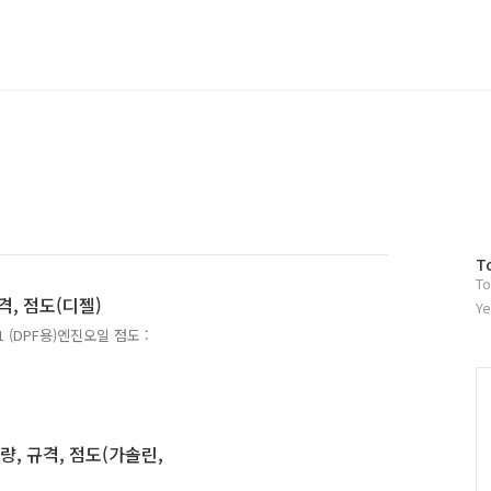
방
T
To
문
격, 점도(디젤)
자
Ye
수
1 (DPF용)엔진오일 점도 :
량, 규격, 점도(가솔린,