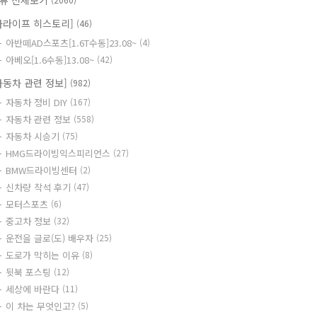
류 전체보기
카라이프 히스토리]
(46)
아반떼AD스포츠[1.6T수동]23.08~
(4)
아베오[1.6수동]13.08~
(42)
자동차 관련 정보]
(982)
자동차 정비 DIY
(167)
자동차 관련 정보
(558)
자동차 시승기
(75)
HMG드라이빙익스피리언스
(27)
BMW드라이빙센터
(2)
신차량 착석 후기
(47)
모터스포츠
(6)
중고차 정보
(32)
운전을 글로(도) 배우자
(25)
도로가 막히는 이유
(8)
뒷북 포스팅
(12)
세상에 바란다
(11)
이 차는 무엇인고?
(5)