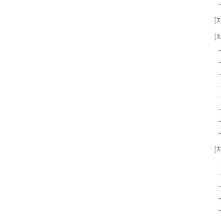
[
[
[