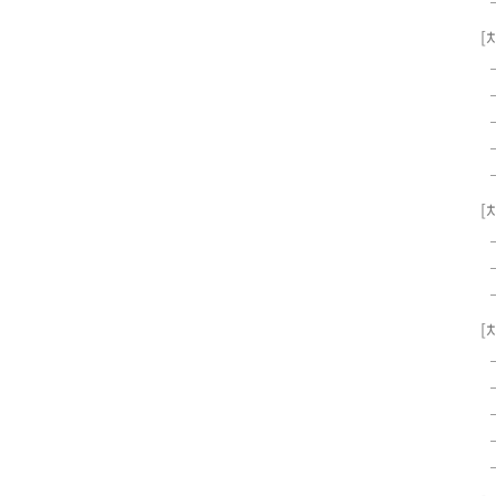
[
[
[