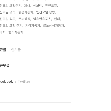
진오일 교환주기,
XM3,
쉐보레,
엔진오일,
진오일 규격,
쌍용자동차,
엔진오일 용량,
진오일 점도,
르노삼성,
렉스턴스포츠,
현대,
진오일 교환 주기,
기아자동차,
르노삼성자동차,
아차,
현대자동차,
근글
인기글
근댓글
acebook
Twitter