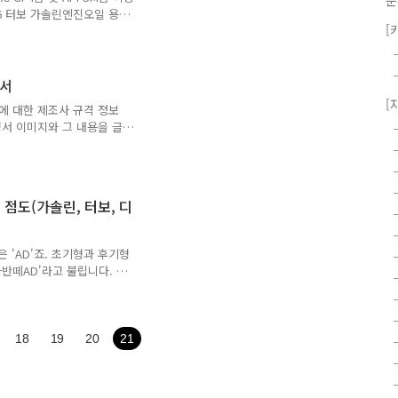
분
 1.6 터보 가솔린엔진오일 용량
[
급 이상 또는 ACEA A5급엔진오
용량 : 4.8 L엔진오일 규격 :
W40 등 LPI엔진오일 용량 :
이상 또는 ACEA A5급엔진오
명서
L엔진오일 규격 : ACEA C3급
[
에 대한 제조사 규격 정보
서 이미지와 그 내용을 글
, 냉각수 정보 포함)취급설
으로 되어 있습니다.먼저 제
원하는 차량을 검색하시기 바
가 포함되어 있습니다. (점
 점도(가솔린, 터보, 디
도 순서이며 점도의 경우 시
 있으며 추가 정보는 이미
다. (ex : 2019 =
 'AD'죠. 초기형과 후기형
반떼AD'라고 불립니다. 헤
 넣었기 때문에 '삼각떼'라
 AD보다 이후에 출시된 된
 파워트레인 때문입니다. 기
자동변속기를 넣었지만 후기형과
18
19
20
21
지금까지 이어져 오기 때문입
7은 3세대 플랫폼이 들어갔기
...