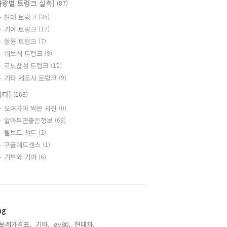
차량별 트렁크 실측]
(87)
현대 트렁크
(35)
기아 트렁크
(17)
쌍용 트렁크
(7)
쉐보레 트렁크
(9)
르노삼성 트렁크
(10)
기타 제조사 트렁크
(9)
기타]
(163)
오며가며 찍은 사진
(0)
알아두면좋은정보
(68)
쀨보드 챠트
(2)
구글애드센스
(1)
기부와 기여
(6)
ag
보레가격표,
기아,
gv80,
현대차,