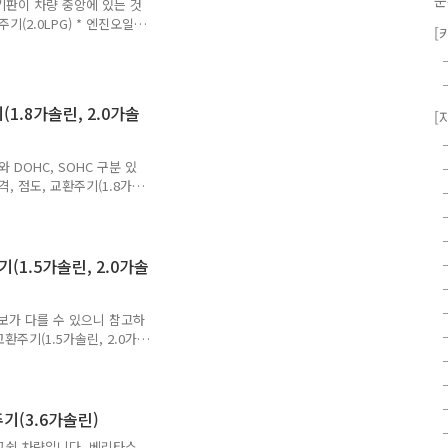
분
기판이 차량 중앙에 있는 것
기(2.0LPG) * 엔진오일
[
건), 5,000km / 3개월 중
 L엔진오일 규격 : API SL급
1.8가솔린, 2.0가솔
[
DOHC, SOHC 구분 있
, 점도, 교환주기(1.8가솔
래 시 (일반조건), 5,000km
일 용량 : 4.25 L엔진오일 규
2.0 가솔린 (DOHC)엔진오일 용
도 : 5W30 * 출처 : 쉐보레
(1.5가솔린, 2.0가솔
보가 다를 수 있으니 참고하
환주기(1.5가솔린, 2.0가솔
건), 5,000km 도래 시 (가
엔진오일 규격 : API SJ급엔진
 3.8 L엔진오일 규격 : API
기(3.6가솔린)
그쉽 차량입니다. 베리타스