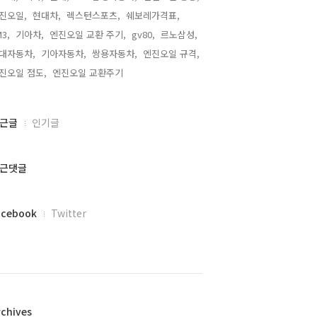
진오일,
현대차,
렉스턴스포츠,
쉐보레가격표,
3,
기아차,
엔진오일 교환 주기,
gv80,
르노삼성,
대자동차,
기아자동차,
쌍용자동차,
엔진오일 규격,
진오일 점도,
엔진오일 교환주기,
근글
인기글
근댓글
acebook
Twitter
rchives