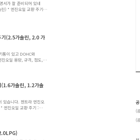
설명서가 잘 준비되어 있네
린) * 엔진오일 교환 주기 :
00km / 3개월 중 먼저 도래
일 규격 : API SF/CC엔진오
(2.5가솔린, 2.0 가
기통이 있고 DOHC와
진오일 용량, 규격, 점도,
: 10,000km / 6개월 중 먼
래 시 (가혹조건)* 6기통 엔
(6기통 DOHC, XK엔진)엔진오
 : 10W40 2.0 가솔린 (4기
1.6가솔린, 1.2가솔
I SL급엔진오일 점도 : 5W30
.
6이 있습니다. 젠트라 엔진오
공
 * 엔진오일 교환 주기 :
(
0km / 6개월 중 먼저 도래 시
일 규격 : API SM급엔진오일
(
오일 규격 : API SM급엔진오일
.0LPG)