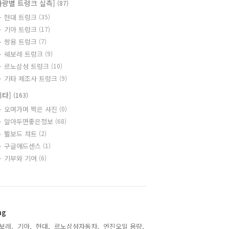
차량별 트렁크 실측]
(87)
현대 트렁크
(35)
기아 트렁크
(17)
쌍용 트렁크
(7)
쉐보레 트렁크
(9)
르노삼성 트렁크
(10)
기타 제조사 트렁크
(9)
기타]
(163)
오며가며 찍은 사진
(0)
알아두면좋은정보
(68)
쀨보드 챠트
(2)
구글애드센스
(1)
기부와 기여
(6)
ag
보레,
기아,
현대,
르노삼성자동차,
엔진오일 용량,