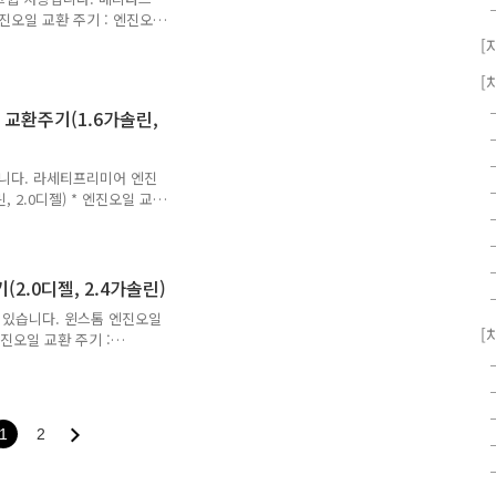
엔진오일 교환 주기 : 엔진오일
월 안에 1회 교환 3.6 가솔린
[
격 : API SM급엔진오일 점
[
 교환주기(1.6가솔린,
니다. 라세티프리미어 엔진
, 2.0디젤) * 엔진오일 교환
7,500km / 6개월 중 먼저
82 (CODE82) 점등 시 즉
일 규격 : dexos1 또는 API
5.6 L엔진오일 규격 :
2.0디젤, 2.4가솔린)
이 있습니다. 윈스톰 엔진오일
[
 엔진오일 교환 주기 :
0km / 6개월 중 먼저 도래 시
 규격 : API SM급엔진오일 점
: MB 229.31, ACEA C3급
1
2