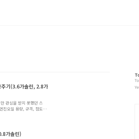
방
T
To
문
주기(3.6가솔린, 2.8가
자
Ye
수
만 관심을 받지 못했던 스
진오일 용량, 규격, 점도,
 10,000km / 6개월 중 먼
시 (가혹조건) 3.6 & 2.8
급엔진오일 점도 : 5W30 * 출
0.8가솔린)