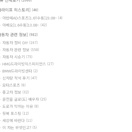
류 전체보기
카라이프 히스토리]
(46)
아반떼AD스포츠[1.6T수동]23.08~
(4)
아베오[1.6수동]13.08~
(42)
자동차 관련 정보]
(982)
자동차 정비 DIY
(167)
자동차 관련 정보
(558)
자동차 시승기
(75)
HMG드라이빙익스피리언스
(27)
BMW드라이빙센터
(2)
신차량 착석 후기
(47)
모터스포츠
(6)
중고차 정보
(32)
운전을 글로(도) 배우자
(25)
도로가 막히는 이유
(8)
뒷북 포스팅
(12)
세상에 바란다
(11)
이 차는 무엇인고?
(5)