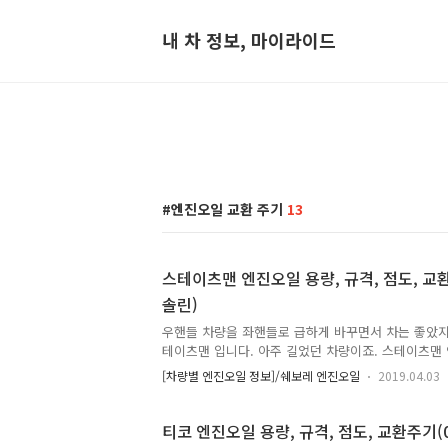
내 차 정보, 마이라이드
엔진오일 교환 주기
13
스테이츠맨 엔진오일 용량, 규격, 점도, 교환
솔린)
우핸들 차량을 좌핸들로 급하게 바꾸면서 차는 좋았지
테이츠맨 입니다. 아주 길었던 차량이죠. 스테이츠맨 엔
교환주기(3.6가솔린, 2.8가솔린) * 엔진오일 교환 주기 :
[차량별 엔진오일 정보]/쉐보레 엔진오일
2019.04.03
저 도래 시 (일반조건), 5,000km / 3개월 중 먼저 도래 
가솔린엔진오일 용량 : 6.5 L엔진오일 규격 : API SL
처 : 쉐보레
티코 엔진오일 용량, 규격, 점도, 교환주기(