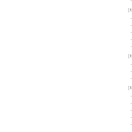
[
[
[