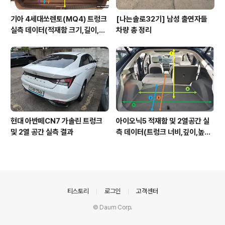
기아 4세대쏘렌토(MQ4) 트렁크
[나는솔로32기] 남성 출연자들
실측 데이터(적재함 크기,길이,높
차량 총 정리
이,너비)
현대 아반떼CN7 가솔린 트렁크
아이오닉5 적재함 및 2열공간 실
및 2열 공간 실측 결과
측 데이터(트렁크 너비,깊이,높이,
레그룸)
의안내
티스토리
로그인
고객센터
© Daum Corp.