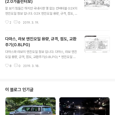
(2.0가솔린터보)
글 내용
잘 보기 힘들긴 하지만 국내시판 몇 없는 컨버터블 G2X의
엔진오일 정보 입니다. G2X 엔진오일 용량, 규격, 점도, 교
환 주기(2.0가솔린터보) * 엔진오일 교환 주기 : 운전자 정
2
0
2019. 3. 19.
보창에 "CHANGE OIL SOON" 점등 이후 1,000km 이
내 교환 / 1년 이내 적어도 1회 교환 할 것 2.0 가솔린 터보
엔진오일 용량 : 정보없음 (약 4.7 L)엔진오일 규격 : 정보
다마스, 라보 엔진오일 용량, 규격, 점도, 교환
없음 (Mobil1 엔진오일이 순정)엔진오일 점도 : 5W30 *
출처 : 쉐보레
주기(0.8LPG)
글 내용
다마스와 라보의 엔진오일 정보 입니다. 다마스, 라보 엔진
오일 용량, 규격, 점도, 교환주기(0.8LPG) * 엔진오일 교
환 주기 : 15,000km / 1년 중 먼저 도래 시 (일반조건), 7,
8
0
2019. 3. 18.
500km / 6개월 중 먼저 도래 시 (가혹조건) 0.8 LPG엔
진오일 용량 : 2.7 L엔진오일 규격 : API SM급엔진오일
점도 : 5W30 * 출처 : 쉐보레
이 블로그 인기글