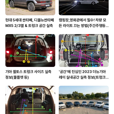
현대 5세대 싼타페, 디올뉴싼타페
캠핑장,영화관에서 필수! 차량 모
MX5 2/3열 & 트렁크 공간 실측
든 라이트 끄는 방법(주간주행등D
RL포함)
기아 셀토스 트렁크 사이즈 실측
'공간'에 진심인 2023 더뉴기아
정보(풀플렛 등)
레이 실내공간 실측 정보(트렁크,
2열,옆문)