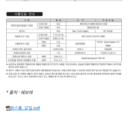
* 출처 : 쉐보레
윈스톰_오일.pdf