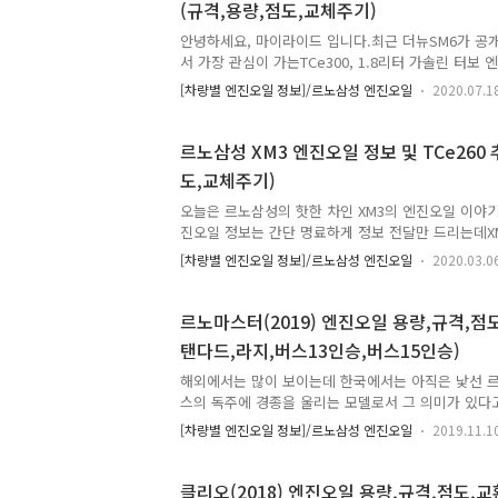
(규격,용량,점도,교체주기)
진오일 스펙이 동일한가 싶어 찾아봤더니 엔진종류는 
진오일의 용량도 규격도 서로 다르더군요. 1. XM3 하
안녕하세요, 마이라이드 입니다.최근 더뉴SM6가 공
서 가장 관심이 가는TCe300, 1.8리터 가솔린 터
야기 해봤습니다. 오늘은 늘 그렇듯 해당 차량에 대
[차량별 엔진오일 정보]/르노삼성 엔진오일
2020.07.1
데아무래도 르노삼성 차량의 엔진오일 규격이 유별난
는 점을 고려하여 미리 정리해봤습니다. 르노삼성 더뉴S
격 1. 르노삼성 더뉴SM6(2021) 엔진오일 교체 주기- 
르노삼성 XM3 엔진오일 정보 및 TCe260
1년- 가혹조건 : 7,500km 또는 6개월 * 출처 : 
도,교체주기)
유형별 엔진오일 규격, 용량, 점도 2-1. TCe300 엔진
보엔진, 엔진코드 : M5P)- 엔진오일 용량 ..
오늘은 르노삼성의 핫한 차인 XM3의 엔진오일 이야기
진오일 정보는 간단 명료하게 정보 전달만 드리는데X
내야 겠습니다. 그 이유는 XM3 엔진오일이 흔한 가
[차량별 엔진오일 정보]/르노삼성 엔진오일
2020.03.0
독특한 규격이 적용되어 있기 때문에소비자가 필요한
생각이 들었기 때문입니다. 르노삼성자동차 XM3 정보
스팅을 확인하시기 바래요.2020/03/04 - [자동차 관
르노마스터(2019) 엔진오일 용량,규격,점
사전계약표보다 싸게 나온 르노삼성 XM3 출시(파워
탠다드,라지,버스13인승,버스15인승)
소형SUV크기비교표)2020/02/25 - [자동차 관련 정
삼성 XM3 파워트레인,가격표,등급,옵션(Tce260,1.6G
해외에서는 많이 보이는데 한국에서는 아직은 낯선 
스의 독주에 경종을 울리는 모델로서 그 의미가 있다
다드)과 롱바디밴(라지)를 시작으로 최근에 13, 15
[차량별 엔진오일 정보]/르노삼성 엔진오일
2019.11.1
공간과 착한 가격 그리고 엔진룸을 길게 뽑아 승객의
는 것이 강점입니다. 참고로 숏밴의 차량 길이는 5,0
의 차량 길이는 5,550mm15인승 버스의 차량 길이는
클리오(2018) 엔진오일 용량,규격,점도,교