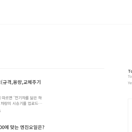
방
T
To
문
보(규격,용량,교체주기
자
Ye
수
 따르면 '전기차를 닮은 하
당 차량의 시승기를 업로드할
 가솔린 엔진으로 xm3 1.6
6
진 최고출력 86ps에 최대
력을 내도록 세팅되어 있지만
 것이 특징입니다. 부족분은
00에 맞는 엔진오일은?
m3 1.6 gte의 것과 엔