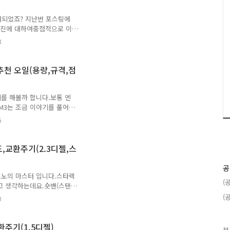
'H4M'으로 동일하지만 엔
이브..
개되었죠? 지난번 포스팅에
보 엔진에 대하여중점적으로 이
한 엔진오일 정보를 알아볼텐
8
 탓에소비자의 고민이 많다
M6(2021) 엔진오일 규
일반조건 : 15,000km 또는
 추천 오일(용량,규격,점
르노삼성자동차 2. 르노삼성 엔진
 (1.8리터 가솔린 직분사 터
를 해볼까 합니다.보통 엔
M3는 조금 이야기를 풀어
솔린 엔진규격이 아니라조금
6
 정보가 추가되어야 한다고
가 필요하신 분은 이전 포
련 정보/자동차 관련 정보] -
도,교환주기(2.3디젤,스
트레인,가격표,옵션등급설명,
보/자동차 관련 정보] - 르노
공
Te,사전계..
르노의 마스터 입니다.스타렉
(
고 생각하는데요.숏밴(스탠
인승 버스도 출시되었고, 적재
(
0
 안전을 고려한 디자인이라
50mm롱밴과 13인승 버스
 6,200mm 입니다.르노마
환주기(1.5디젤)