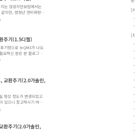
분
디젤,스탠다드,라지,버스13인
팔리지는 않았지만유럽에서는
 1년 중 먼저 도래 시 (일반조
[
것 같지만, 엄청난 연비와탄
오일 용량,규격,점도,교환주
0
년 중 먼저 도래 시 (일반조건),
 디젤 (엔진종류 : K9K터보)엔
일 규격 : ACEA C4급
[
교환주기(1.5디젤)
다.후기형으로 뉴QM3가 나오
 필요하신 분은 본 블로그의
용량, 규격, 점도, 교환주기
7
 중 먼저 도래 시 (일반조건),
젤 (엔진명 : K9K Turbo)엔
N0720)엔진오일 점도 : 5W30
도, 교환주기(2.0가솔린,
그릴 형상 정도가 변경되었고
젤이 있으니 참고하시기 바랍
환주기(2.0가솔린, 2.0디젤)
5
시 (일반조건), 5,000km /
: M4RK)엔진오일 용량 :
I SL급엔진오일 점도 :
 교환주기(2.0가솔린,
 L (오일 및 오일필터 교환 시)