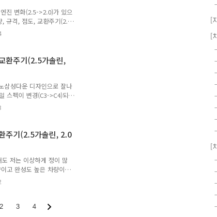
* 출처 : 르노삼성자동차
 변화(2.5->2.0)가 있으
[
 규격, 점도, 교환주기(2.0
/ 1년 중 먼저 도래 시 (일반
4
[
2.0 가솔린 (엔진명 : M4RK)
오일 규격 : API SL급엔진
용량 : 7.4 L (오일 및 오일필
 교환주기(2.5가솔린,
 5W30 * 출처 : 르노삼성
르노삼성다운 디자인으로 잘나
스펙이 변경(C3->C4)되
는 안됩니다.) 뉴
3
5가솔린, 2.0디젤) * 엔진오
조건), 5,000km / 6개월
)엔진오일 용량 : 5.1 L (오일
환주기(2.5가솔린, 2.0
점도 : 5W30 2.0 디젤
[
일필터 교환 시)엔진오일 규격 :
래도 저는 이상하게 정이 많
량이고 완성도 높은 차량이
규격, 점도, 교환주기(2.5가
2
래 시 (일반조건), 5,0000km
 : QR25, 2TR)엔진오일
 : API SL급엔진오일 점도 :
2
3
4
L (오일 및 오일필터 교환 시)