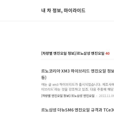
내 차 정보, 마이라이드
[차량별 엔진오일 정보]/르노삼성 엔진오일
40
르노코리아 XM3 하이브리드 엔진오일 정
등)
여는 글 xm3 하이브리드가 출시되었습니다. 제조사에
이브리드'라는 것을 강조하고 있죠. 다음 주중에 해
예정입니다. 이 차량에 들어가는 엔진은 1,598cc mpi
[차량별 엔진오일 정보]/르노삼성 엔진오일
2022.11.0
gte 모델에 들어가는 것과 동일한 엔진입니다.다만 엔
토크 13.9kg˙m로 기존 엔진대비 훨씬 더 낮은 출
더 낮은 rpm에서 최고/최대치의 출력이 나오도록 한
르노삼성 더뉴SM6 엔진오일 규격과 TCe3
전기모터의 힘으로 채우는 것이죠. 혹시나 하는 마음에 x