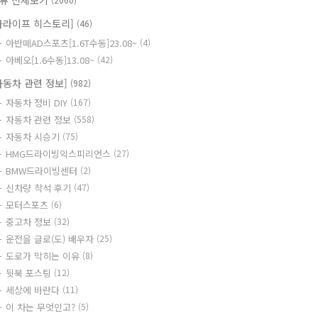
류 전체보기
카라이프 히스토리]
(46)
아반떼AD스포츠[1.6T수동]23.08~
(4)
아베오[1.6수동]13.08~
(42)
자동차 관련 정보]
(982)
자동차 정비 DIY
(167)
자동차 관련 정보
(558)
자동차 시승기
(75)
HMG드라이빙익스피리언스
(27)
BMW드라이빙센터
(2)
신차량 착석 후기
(47)
모터스포츠
(6)
중고차 정보
(32)
운전을 글로(도) 배우자
(25)
도로가 막히는 이유
(8)
뒷북 포스팅
(12)
세상에 바란다
(11)
이 차는 무엇인고?
(5)