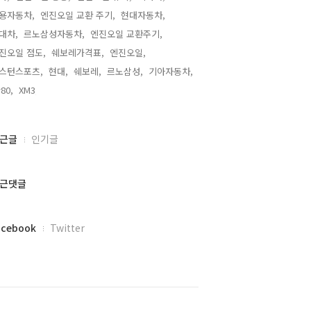
용자동차,
엔진오일 교환 주기,
현대자동차,
대차,
르노삼성자동차,
엔진오일 교환주기,
진오일 점도,
쉐보레가격표,
엔진오일,
스턴스포츠,
현대,
쉐보레,
르노삼성,
기아자동차,
80,
XM3,
근글
인기글
근댓글
acebook
Twitter