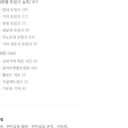
차량별 트렁크 실측]
(87)
현대 트렁크
(35)
기아 트렁크
(17)
쌍용 트렁크
(7)
쉐보레 트렁크
(9)
르노삼성 트렁크
(10)
기타 제조사 트렁크
(9)
기타]
(163)
오며가며 찍은 사진
(0)
알아두면좋은정보
(68)
쀨보드 챠트
(2)
구글애드센스
(1)
기부와 기여
(6)
ag
아,
엔진오일 용량,
엔진오일 규격,
기아차,