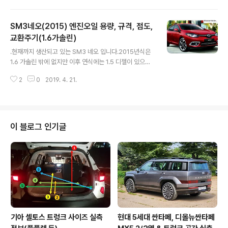
주기(2.5가솔린, 2.0디젤) * 엔진오일 교환 주기 : 10,00
0km 도래 시 (일반조건), 5,0000km / 3개월 중 먼저 도
SM3네오(2015) 엔진오일 용량, 규격, 점도,
래 시 (가혹조건) 2.5 가솔린 (엔진명 : QR25, 2TR)엔진
오일 용량 : 5.1 L (오일 및 오일필터 교환 시)엔진오일 규격
교환주기(1.6가솔린)
글 내용
: API SL급엔진오일 점도 : 5W30 2.0 디젤 (엔진명 : M9
.현재까지 생산되고 있는 SM3 네오 입니다.2015년식은
R)엔진오일 용량 :7.4 L (오일 및 오일필터 교환 시)엔진오
1.6 가솔린 밖에 없지만 이후 연식에는 1.5 디젤이 있으니
일 규격 : ACEA C3급엔진오일 점도 : 5W30 * 출처 : 르
혹시 디젤엔진 정보가 필요하신 분은 본 블로그 다른 글을
노삼성자동차
2
0
2019. 4. 21.
참고해주시기 바랍니다. .SM3네오(2015) 엔진오일 용량,
규격, 점도, 교환주기(1.6가솔린) * 엔진오일 교환 주기 : 1
0,000km / 1년 중 먼저 도래 시 (일반조건), 5,000km /
3개월 중 먼저 도래 시 (가혹조건) 1.6 가솔린 (엔진명 : H4
MD)엔진오일 용량 : 3.9 L (오일 및 오일필터 교환 시)엔
이 블로그 인기글
진오일 규격 : API SL급 이상엔진오일 점도 : 5W20, 5W
30 * 출처 : 르노삼성자동차
기아 셀토스 트렁크 사이즈 실측
현대 5세대 싼타페, 디올뉴싼타페