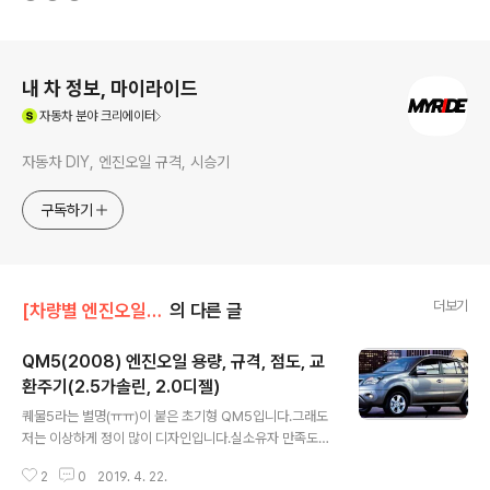
로그 정보
내 차 정보, 마이라이드
(새창열림)
자동차
분야 크리에이터
자동차 DIY, 엔진오일 규격, 시승기
구독하기
더보기
[차량별 엔진오일 정보]/르노삼성 엔진오일
의 다른 글
QM5(2008) 엔진오일 용량, 규격, 점도, 교
환주기(2.5가솔린, 2.0디젤)
글 내용
퀘물5라는 별명(ㅠㅠ)이 붙은 초기형 QM5입니다.그래도
저는 이상하게 정이 많이 디자인입니다.실소유자 만족도가
굉장히 높은 차량이고 완성도 높은 차량이라 평가받는 모
2
0
2019. 4. 22.
델입니다. QM5(2008) 엔진오일 용량, 규격, 점도, 교환