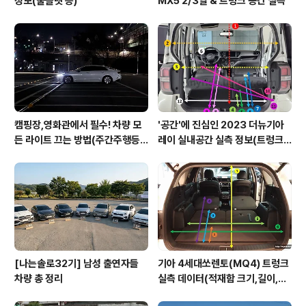
정보(풀플렛 등)
MX5 2/3열 & 트렁크 공간 실측
캠핑장,영화관에서 필수! 차량 모
'공간'에 진심인 2023 더뉴기아
든 라이트 끄는 방법(주간주행등D
레이 실내공간 실측 정보(트렁크,
RL포함)
2열,옆문)
[나는솔로32기] 남성 출연자들
기아 4세대쏘렌토(MQ4) 트렁크
차량 총 정리
실측 데이터(적재함 크기,길이,높
이,너비)