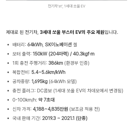
전기차'st', 1세대 쏘울 EV
제대로 된 전기차,
3세대 쏘울 부스터 EV의 주요 제원
입니다.
배터리:
64kWh
,
SK이노베이션
셀
모터 출력:
150kW (204마력) / 40.3kgf·m
1회 충전 주행거리:
386km
(환경부 인증)
복합전비:
5.4~5.6km/kWh
공차중량:
1,695kg
(64kWh 모델)
충전 플러그: DC콤보 (1세대 쏘울 EV의 차데모에서 변경됨)
0-100km/h:
약 7초대
신차 가격:
4,188~4,835만원
(보조금 적용 전)
국내 판매 기간:
2019.3 ~ 2021.1 (단종)