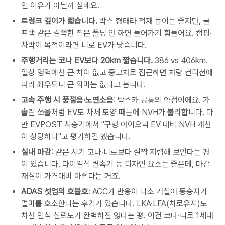
인 이유가 아닐까 싶네요.
트렁크 깊이가 짧습니다.
박스 형태라 적재 높이는 좋지만, 골
프백 같은 길쭉한 짐은 폴딩 안 하면 들어가기 힘들어요. 캠핑·
차박이 목적이라면 니로 EV가 낫습니다.
주행거리는 코나 EV보다 20km 짧습니다.
386 vs 406km.
일상 영역에선 큰 차이 없고 중고차로 접근하면 차량 컨디션에
따라 좌우되니 큰 의미는 없다고 봅니다.
고속 주행 시 풍절음·노면소음
: 박스카 공통의 약점이에요. 가
솔린 쏘울처럼 EV도 차체 모양 때문에 NVH가 불리합니다. 다
만 EVPOST 시승기에서 "구형 아이오닉 EV 대비 NVH 개선
이 상당하다"고 평가하긴 했습니다.
실내 마감
: 같은 시기 코나·니로보다 살짝 저렴해 보인다는 평
이 있습니다. 다이얼식 변속기 등 디자인 요소는 좋은데, 마감
재질이 가격대비 아쉽다는 거죠.
ADAS 셋업의 호불호
: ACC가 반응이 다소 거칠어 동승자가
멀미를 호소한다는 후기가 있습니다. LKA·LFA(차로유지)도
차선 인식 신뢰도가 완벽하진 않다는 평. 이건 코나·니로 1세대