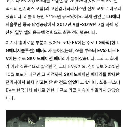
고, 코나 EV 25,083대를 포함한 총 26,699대(아이오닉 EV, 일
렉시티 전기버스 포함)의 고전압배터리시스템 전체 교체로 마무리
됐습니다. 리콜 비용만 약 1조원 규모였어요. 화재 원인은
LG에너
지솔루션 중국 남경공장에서 2017년 9월~2019년 7월 사이 생
산된 일부 셀의 음극탭 접힘
으로 최종 정리됐습니다.
여기서 흥미로운 부분이 있어요.
코나 EV에는 주로 LG화학(현 L
G에너지솔루션) 배터리
가 들어갔는데,
쏘울 부스터 EV와 니로 E
V에는 주로 SK이노베이션 배터리
가 들어갔습니다. 그리고 화재
가 가장 집중적으로 발생한 건 코나 EV였어요. 신아일보 2020년
10월 보도에 따르면
그 시점까지 SK이노베이션 배터리를 탑재한
전기차에서 화재 신고는 단 한 건도 없었다
고 합니다. 쏘울 부스터
EV는 한국에서 화재로 인한 대규모 리콜 이슈에 휘말리지 않았습
니다.