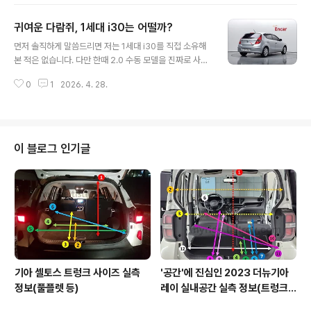
리한 가이드로 봐주시면 되겠습니다. 2025년 10월에 단
종 발표가 나면서 다시 한 번 회자되는 차이기도 하죠.쏘울
귀여운 다람쥐, 1세대 i30는 어떨까?
이라는 차, 좀 묘한 위치에 있습니다. 한국에서는 모닝, 레
글 내용
이에 밀리고 같은 회사 니로, 셀토스에 차이고... 그렇게 17
먼저 솔직하게 말씀드리면 저는 1세대 i30를 직접 소유해
년을 버티다 결국 2025년에 막을 내렸어요. 그런데 같은
본 적은 없습니다. 다만 한때 2.0 수동 모델을 진짜로 사려
차가 북미에서는 누적 150만 대 가까이 팔린 효자 수출 모
고 알아보고 다닌 적이 있어서, 일반 정보성 글보다는 좀 애
델이었고, 1세대는 출시 직후 박스카의 본가인 일본 차들마
0
1
2026. 4. 28.
착을 갖고 쓰게 될 것 같습니다. 결과적으로 매물 못 구해서
저 박살낸 차였습니다. 오늘은 그 이야기를 좀 풀어보겠습
다른 차로 갔지만요.. 그래서 이 글은 시승기는 아니고, 지
니다.박스카, 그..
금 시점에서 1세대 i30(FD) 중고를 알아보고 계신 분들을
위해 인터넷 정보들을 최대한 정확하게 정리한 가이드로
봐주시면 되겠습니다.i30라는 차, 묘한 차입니다. 출시 당
이 블로그 인기글
시엔 "현대의 실수"라는 별명까지 얻을 정도로 잘 만들었다
는 평가를 받았는데, 정작 한국에서는 안 팔렸어요. 해치백
이 한국 시장에서 외면받는 거야 한두 번 일이 아니지만, i3
0는 그 외면 속에서도 매니아층이 굳건하게 형성된 차종입
니다. 통..
기아 셀토스 트렁크 사이즈 실측
'공간'에 진심인 2023 더뉴기아
정보(풀플렛 등)
레이 실내공간 실측 정보(트렁크,
2열,옆문)