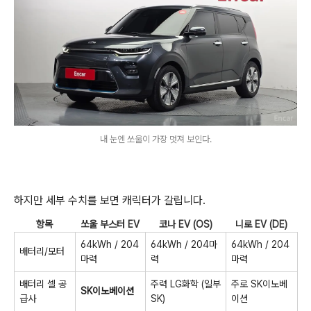
내 눈엔 쏘울이 가장 멋져 보인다.
하지만 세부 수치를 보면 캐릭터가 갈립니다.
항목
쏘울 부스터 EV
코나 EV (OS)
니로 EV (DE)
64kWh / 204
64kWh / 204마
64kWh / 204
배터리/모터
마력
력
마력
배터리 셀 공
주력 LG화학 (일부
주로 SK이노베
SK이노베이션
급사
SK)
이션