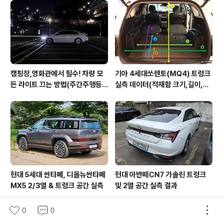
캠핑장,영화관에서 필수! 차량 모
기아 4세대쏘렌토(MQ4) 트렁크
든 라이트 끄는 방법(주간주행등D
실측 데이터(적재함 크기,길이,높
RL포함)
이,너비)
현대 5세대 싼타페, 디올뉴싼타페
현대 아반떼CN7 가솔린 트렁크
MX5 2/3열 & 트렁크 공간 실측
및 2열 공간 실측 결과
0
0