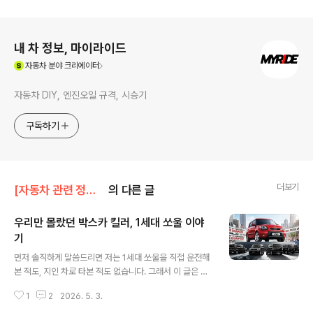
로그 정보
내 차 정보, 마이라이드
(새창열림)
자동차
분야 크리에이터
자동차 DIY, 엔진오일 규격, 시승기
구독하기
더보기
[자동차 관련 정보]/중고차 정보
의 다른 글
우리만 몰랐던 박스카 킬러, 1세대 쏘울 이야
기
글 내용
먼저 솔직하게 말씀드리면 저는 1세대 쏘울을 직접 운전해
본 적도, 지인 차로 타본 적도 없습니다. 그래서 이 글은 시
승기가 아니라, 중고로 1세대 쏘울(AM)을 알아보고 계신
1
2
2026. 5. 3.
분들을 위해 인터넷에 흩어진 정보를 최대한 정확하게 정