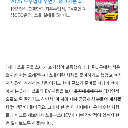
2025 우수업체 우먼카 중고차는 최우
수모범업체에서!
19년연속 고객만족 최우수업체, TV출연 여
성CEO운영, 쏘울 실매물 5만대
2009~2024년 우수 고객만족 업체! 네티즌
선정 최우수 홈페이지!
1세대 쏘울 글을 쓰다가 호기심이 발동했습니다. 뭐.. 구매한 적은
없지만 저는 오래전부터 쏘울이란 차량을 좋아하기도 했었고 여기
저기 많이 추천하는 차량이기도 한데 글쓰기 준비를 하다가 엔카
에서 본 3세대 쏘울의 EV 차량을 보니
울진대게에디션
디자인적
으로도 확 끌리기도 하면서
'이 차에 대해 궁금하신 분들이 계시겠
다'
는 생각이 들더군요. 그래서 한 번 이 시대에 나온 비슷한 차량
들과 비교를 해보면서 쏘울부스터EV가 어떤 장단점이 있는지 한
번 알아보도록 하겠습니다.