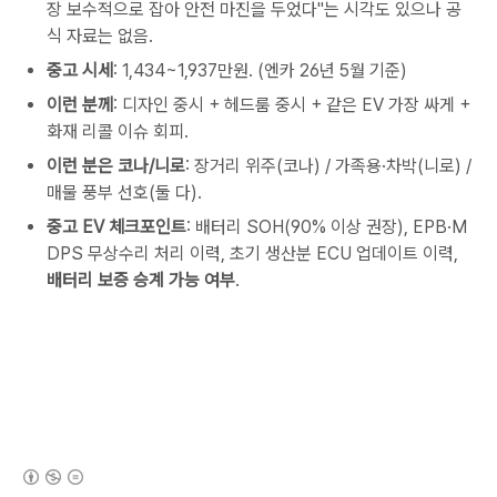
장 보수적으로 잡아 안전 마진을 두었다"는 시각도 있으나 공
식 자료는 없음.
중고 시세
: 1,434~1,937만원. (엔카 26년 5월 기준)
이런 분께
: 디자인 중시 + 헤드룸 중시 + 같은 EV 가장 싸게 +
화재 리콜 이슈 회피.
이런 분은 코나/니로
: 장거리 위주(코나) / 가족용·차박(니로) /
매물 풍부 선호(둘 다).
중고 EV 체크포인트
: 배터리 SOH(90% 이상 권장), EPB·M
DPS 무상수리 처리 이력, 초기 생산분 ECU 업데이트 이력,
배터리 보증 승계 가능 여부
.
(새창열림)