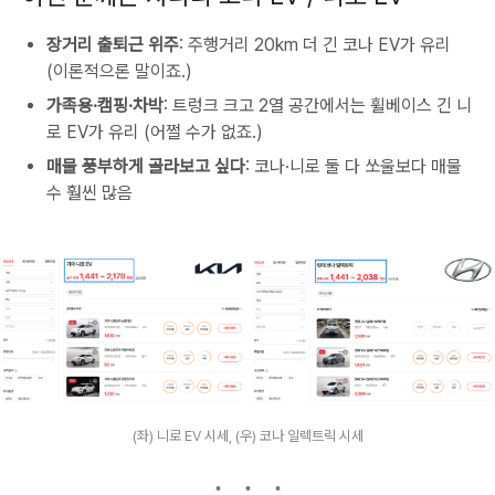
장거리 출퇴근 위주
: 주행거리 20km 더 긴 코나 EV가 유리
(이론적으론 말이죠.)
가족용·캠핑·차박
: 트렁크 크고 2열 공간에서는 휠베이스 긴 니
로 EV가 유리 (어쩔 수가 없죠.)
매물 풍부하게 골라보고 싶다
: 코나·니로 둘 다 쏘울보다 매물
수 훨씬 많음
(좌) 니로 EV 시세, (우) 코나 일렉트릭 시세