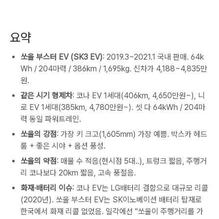
요약
쏘울 부스터 EV (SK3 EV)
: 2019.3~2021.1 국내 판매. 64k
Wh / 204마력 / 386km / 1,695kg. 신차가 4,188~4,835만
원.
같은 시기 형제차
: 코나 EV 1세대(406km, 4,650만원~), 니
로 EV 1세대(385km, 4,780만원~). 셋 다 64kWh / 204마
력 동일 파워트레인.
쏘울의 강점
: 가장 키 크고(1,605mm) 가장 예쁨. 박스카 헤드
룸 + 좋은 시야 + 옵션 풍성.
쏘울의 약점
: 매물 수 적음(현시점 5대..), 트렁크 짧음, 주행거
리 코나보다 20km 짧음, 고속 풍절음.
화재·배터리 이슈
: 코나 EV는 LG배터리 결함으로 대규모 리콜
(2020년). 쏘울 부스터 EV는 SK이노베이션 배터리 탑재로
한국에서 화재 리콜 없었음. 일각에선 "쏘울이 주행거리를 가