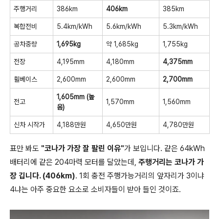
주행거리
386km
406km
385km
복합전비
5.4km/kWh
5.6km/kWh
5.3km/kWh
공차중량
1,695kg
약 1,685kg
1,755kg
전장
4,195mm
4,180mm
4,375mm
휠베이스
2,600mm
2,600mm
2,700mm
1,605mm (높
전고
1,570mm
1,560mm
음)
신차 시작가
4,188만원
4,650만원
4,780만원
표만 봐도
"코나가 가장 잘 팔린 이유"
가 보입니다. 같은 64kWh
배터리에 같은 204마력 모터를 달았는데,
주행거리는 코나가 가
장 깁니다. (406km)
. 1회 충전 주행가능거리의 앞자리가 3이냐
4냐는 아주 중요한 요소로 소비자들이 받아 들인 것이죠.