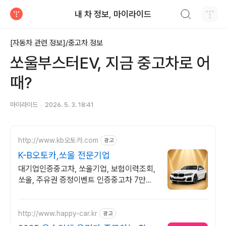
검색하기
내 차 정보, 마이라이드
티스토리
[자동차 관련 정보]/중고차 정보
쏘울부스터EV, 지금 중고차로 어
때?
마이라이드
2026. 5. 3. 18:41
http://www.kb오토카.com
광고
K-B오토카,쏘울 전문기업
대기업인증중고차, 쏘울기업, 보험이력조회,
쏘울, 주유권 증정이벤트 인증중고차 7만대
이상! 찾아가는 홈서비스! 낮은 할부이자율,
24시간실매물전산연동
http://www.happy-car.kr
광고