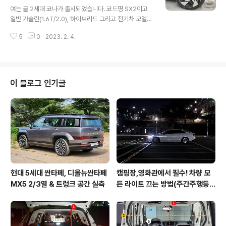
글 내용
필요하신 분들은 아래의 링크를 확인해주시기 바랍니다.
여는 글 2세대 코나가 출시되었습니다. 코드명 SX2이고
[초기형 코나 - 페이스리프트 이전] 코나(2019) 휠, 타이
일반 가솔린(1.6T/2.0), 하이브리드 그리고 전기차 모델로
어 정보(규격, 크기, 공기압, 휠너트체결토크 등) 코나의 휠
출시가 되는데 역시나 가장 먼저 공개된 모델은 가솔린 모
과 타이어 정보 입니다.요즘 나오는 현대자동차 취급설명
5
0
2023. 2. 4.
델입니다. 오늘 포스팅에서 정리해드리는 모델은 하이브리
서에는 휠너트체결토크까지 ..
드를 포함하지 않는 일반 가솔린 모델이므로 추후에 하이
브리드 및 전기차 모델의 것은 공개가 되는대로 정리를 할
것인데 보통 하이브리드 모델들과 일반 내연기관 모델 간
권장 공기압이 다른 경우들이 좀 있습니다. 하이브리드 모
이 블로그 인기글
델은 고연비 지향모델이기 때문에 보통 권장 공기압이 약
간 더 높은 경향이 있으니 정확한 정보가 나올 때까지는 기
다리주시는 것을 권해드립니다. 1. 디올뉴코나 휠 종류 일
단 이번 디올뉴코나 가솔린 모델은 모던→프리미엄→인스
퍼레이션 등급으로 구분이 됩니다. 휠은 ..
현대 5세대 싼타페, 디올뉴싼타페
캠핑장,영화관에서 필수! 차량 모
MX5 2/3열 & 트렁크 공간 실측
든 라이트 끄는 방법(주간주행등D
RL포함)