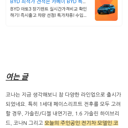
BYD 최적가 견적은 카베이 BYD 특가
차량 무료견적
BYD 아토3 장기렌트 실시간가격비교 확인
하기! 즉시출고 차량 선점! 특가차종! 수입차
최대 할인 견적! 온라인계약! 최적가 프로모
션 차량 빠른출고 선점하세요.
여는 글
코나는 지금 생각해보니 참 다양한 라인업으로 출시가
되었네요. 특히 1세대 페이스리프트 전후를 모두 고려
할 경우, 가솔린/디젤 내연기관, 1.6 가솔린 하이브리
드, 코나N 그리고
오늘의 주인공인 전기차 모델인 코