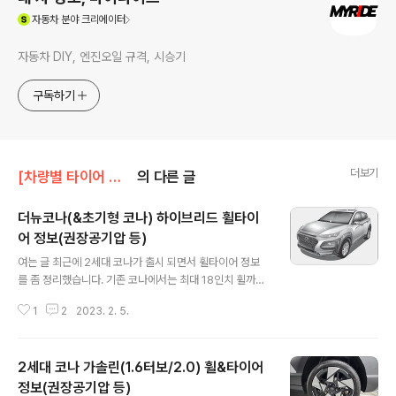
(새창열림)
자동차
분야 크리에이터
자동차 DIY, 엔진오일 규격, 시승기
구독하기
더보기
[차량별 타이어 정보]/현대차 타이어
의 다른 글
더뉴코나(&초기형 코나) 하이브리드 휠타이
어 정보(권장공기압 등)
글 내용
여는 글 최근에 2세대 코나가 출시 되면서 휠타이어 정보
를 좀 정리했습니다. 기존 코나에서는 최대 18인치 휠까지
들어가게 되었는데 코드명 SX2, 즉 디올뉴코나에서는 19
1
2
2023. 2. 5.
인치까지 들어가게 되었습니다. 일반 내연기관 모델(가솔
린, 디젤)은 제가 공기압 정보를 정리해뒀던데 하이브리드
의 것은 누락시켜 이제야 정리를 하게 되었네요. 참고로 일
2세대 코나 가솔린(1.6터보/2.0) 휠&타이어
반 모델과 하이브리드 모델은 권장 공기압이 다릅니다. (코
나EV 별도 포스팅 예정) 일반 가솔린 및 디젤 모델의 것이
정보(권장공기압 등)