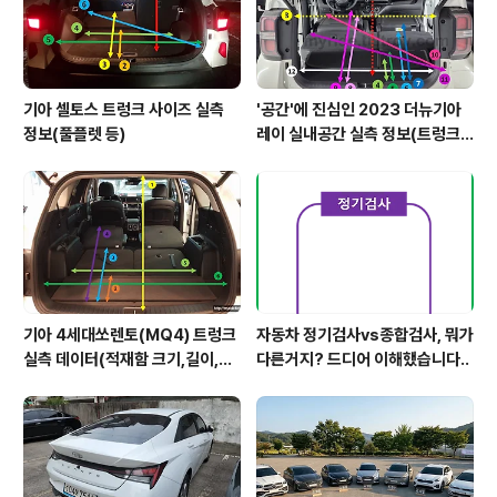
기아 셀토스 트렁크 사이즈 실측
'공간'에 진심인 2023 더뉴기아
정보(풀플렛 등)
레이 실내공간 실측 정보(트렁크,
2열,옆문)
기아 4세대쏘렌토(MQ4) 트렁크
자동차 정기검사vs종합검사, 뭐가
실측 데이터(적재함 크기,길이,높
다른거지? 드디어 이해했습니다..
이,너비)