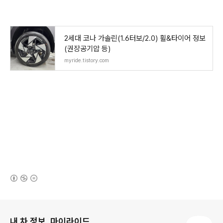
2세대 코나 가솔린(1.6터보/2.0) 휠&타이어 정보
(권장공기압 등)
myride.tistory.com
(새창열림)
로그 정보
내 차 정보, 마이라이드