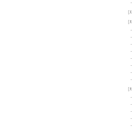
[
[
[