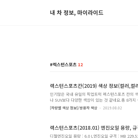
내 차 정보, 마이라이드
렉스턴스포츠
12
렉스턴스포츠칸(2019) 색상 정보(컬러,컬
인기많은 국내 유일의 픽업트럭 렉스턴스포츠 칸의 
나 SUV보다 다양한 색상이 있는 것 같네요.총 8가지
색상은 5링크 서스펜션에 특정 옵션을 선택해야만 고를
[차량별 색상 정보]/쌍용차 색상
2019.08.02
츠칸(2019) 색상 정보(컬러, 컬러코드,색상코드)그랜
펄, WAK파인 실버, SAF마블 그레이, ACM인디안 레드
( * 알파벳 O )아틀란틱 블루, BAU스페이스 블랙, L
렉스턴스포츠(2018.01) 엔진오일 용량, 규
드 순과 하기 차량별 색상 순 동일합니다.* 출처 : 
디젤엔진오일 용량 : 6.0 L엔진오일 규격 : MB 229.5