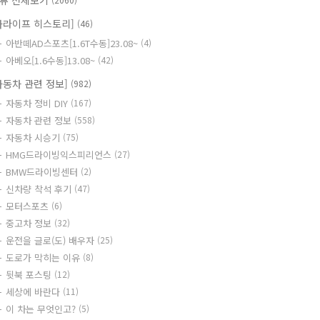
류 전체보기
카라이프 히스토리]
(46)
아반떼AD스포츠[1.6T수동]23.08~
(4)
아베오[1.6수동]13.08~
(42)
자동차 관련 정보]
(982)
자동차 정비 DIY
(167)
자동차 관련 정보
(558)
자동차 시승기
(75)
HMG드라이빙익스피리언스
(27)
BMW드라이빙센터
(2)
신차량 착석 후기
(47)
모터스포츠
(6)
중고차 정보
(32)
운전을 글로(도) 배우자
(25)
도로가 막히는 이유
(8)
뒷북 포스팅
(12)
세상에 바란다
(11)
이 차는 무엇인고?
(5)