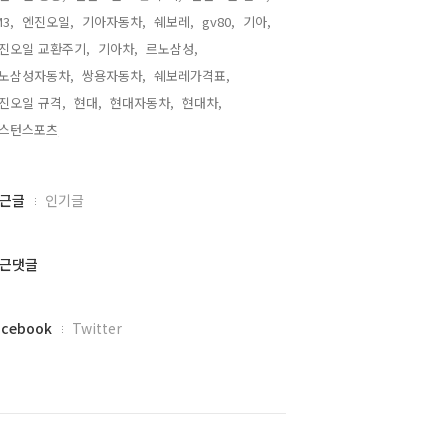
3,
엔진오일,
기아자동차,
쉐보레,
gv80,
기아,
진오일 교환주기,
기아차,
르노삼성,
노삼성자동차,
쌍용자동차,
쉐보레가격표,
진오일 규격,
현대,
현대자동차,
현대차,
스턴스포츠,
근글
인기글
근댓글
acebook
Twitter