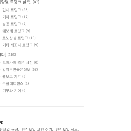
차량별 트렁크 실측]
(87)
현대 트렁크
(35)
기아 트렁크
(17)
쌍용 트렁크
(7)
쉐보레 트렁크
(9)
르노삼성 트렁크
(10)
기타 제조사 트렁크
(9)
기타]
(163)
오며가며 찍은 사진
(0)
알아두면좋은정보
(68)
쀨보드 챠트
(2)
구글애드센스
(1)
기부와 기여
(6)
ag
진오일 용량,
엔진오일 교환 주기,
엔진오일 점도,