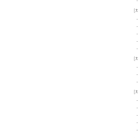
[
[
[