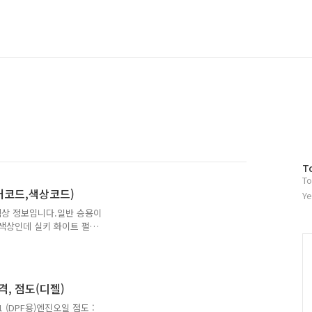
방
T
To
문
러코드,색상코드)
자
Ye
수
색상 정보입니다.일반 승용이
 색상인데 실키 화이트 펄
 수 있네요...렉스턴스포
드 화이트, WAA실키 화이트
, RAJ마룬 브라운, OAW
AK * 상기 컬러명 및 컬러코
격, 점도(디젤)
쌍용자동차
1 (DPF용)엔진오일 점도 :