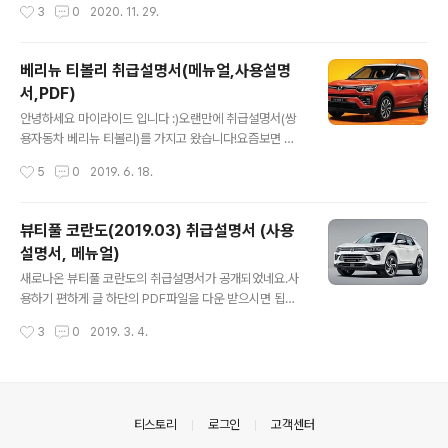
작성시간
3
0
2020. 11. 29.
기 01. 차량정보 및 안전주의사항 02. 안전장치 03. 편의
점수를 주고 싶었습니다.조만간 전시장에 방문해서 실차는
장치 04. 시동 및 주행 05. 비상시 응급조..
어떤 느낌인지 살펴보고 추천드릴 수 있는 등급은 뭔지 알
아보도록 하겠습니다. 첨부된 모든 파일의 출처는 쌍용자
베리뉴 티볼리 취급설명서(메뉴얼,사용설명
동차이며 모든 차량 매뉴얼을 하나로 합친 합본 파일도 준
서,PDF)
비해놨습니다.그리고 오디오, 내비게이션, 멀티미디어의
글 내용
사용설명서도 함께 첨부했습니다.파일 제목만 보니 '와 이
안녕하세요 마이라이드 입니다 :)오랜만에 취급설명서(쌍
거 잘 모르시는 분들은 어떻게 이해하고 찾아보실지' 걱정
용자동차 베리뉴 티볼리)를 가지고 왔습니다!요즘보면 쌍
이 되더군요. 쌍용자동차에서 말하는 AV란 여러분이 생각
용차의 취급설명서가 예전보다 정리가 잘된 후 나와서 보
작성시간
5
0
2019. 6. 18.
하시는 '그것'이 아니라 차량의 멀티미디어 모니터이고파
기가 좋네요. 원본은 쌍용자동차 홈페이지, 그리고 베리뉴
일명에 'AV사용설명서'는 멀티미디어 자체를 조작하는..
티볼리의 메뉴얼을 다운 받으실 수 있는데귀차니즘(본인을
비롯한)이 있는 여러분을 위해 준비했습니다.* 티스토리
뷰티풀 코란도(2019.03) 취급설명서 (사용
파일 10MB이상 업로드가 안되서, 대용량은 분리하였으니
설명서, 메뉴얼)
양해바랍니다. * 출처 : 쌍용자동차 혹시 베리뉴 티볼리가
글 내용
기존의 티볼리 아머와 비교하여무엇이 변화되었는지 궁금
새로나온 뷰티풀 코란도의 취급설명서가 공개되었네요.사
하신 분들은 이전 포스팅을 참고해주시기 바랍니다.2019/
용하기 편하게 글 하단의 PDF파일을 다운 받으시면 됩니
05/21 - [자동차/자동차 관련 정보] - 베리뉴 티볼리 사전
다.파일용량이 커서 01, 02 등으로 구분되어 있는 것(편의
작성시간
3
0
2019. 3. 4.
계약, 무엇이 달라졌나?(베리뉴 티볼리, 아머 비교) 참고로
장치, 시동및주행)도 있으니 참고해주세요. 혹시나 차량의
베리뉴 티볼리의 엔진오일 정보는다..
전반적인 사진과 제원 등이 필요하신 분은 아래의 링크를
클릭하시면 연결됩니다.2019/02/26 - [자동차/자동차
관련 정보] - 뷰티풀 코란도 가격표, 제원, 요약정보(신형
코란도, 쌍용자동차, 사진, 크기, 연비, 가격) 차량의 엔진오
의안내
티스토리
로그인
고객센터
일 정보만 필요하신 분은 아래의 링크를 클릭하시면 연결