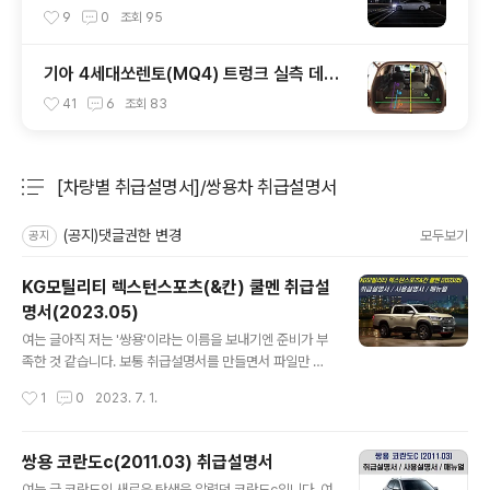
는 방법(주간주행등DRL포함)
9
0
조회
95
기아 4세대쏘렌토(MQ4) 트렁크 실측 데이
터(적재함 크기,길이,높이,너비)
41
6
조회
83
[차량별 취급설명서]/쌍용차 취급설명서
분류 전체보기
주요 글 목록
(공지)댓글권한 변경
모두보기
공지
KG모틸리티 렉스턴스포츠(&칸) 쿨멘 취급설
명서(2023.05)
글 내용
여는 글아직 저는 '쌍용'이라는 이름을 보내기엔 준비가 부
족한 것 같습니다. 보통 취급설명서를 만들면서 파일만 업
로드 하면 너무 재미가 없으니까 아래와 같이 이미지를 하
작성시간
1
0
2023. 7. 1.
나 준비하곤 하는데 '쌍용'이라고 적어놓고 다시 수정하면
서 브랜드 네이밍도 참 중요하구나 이런 생각을 해보게 됩
니다. 쿨멘이 출시되면서 취급설명서도 23년 5월 기준으
쌍용 코란도c(2011.03) 취급설명서
로 발행되었습니다. 간단히 설명드리자면 쿨멘은 파워트레
글 내용
여는 글 코란도의 새로운 탄생을 알렸던 코란도c입니다. 여