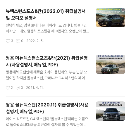
포테인먼트 시스템의 설명서도 함께..
2015년 1월과 7월로 파일이 구분되어 있습니다. 뭔 차인
가 싶어 조사를 좀 해보니 내용은 이렇습니다. 코란도c가
뉴렉스턴스포츠&칸(2022.01) 취급설명서
처음 출시되고 난 뒤 2013년에서 페이스리프트를 거치며
및 오디오 설명서
'뉴코란도c'라고 불리게 되었습니다. 그리고 2015년형이
글 내용
되면서 변속기를 아이신으로 변경하게 되었습니다. 이때까
안녕하세요, 명절 보내러 온 마이라이드 입니다. 명절이긴
지는 여전히 2.0디젤이죠. 그러다가 2015년 7월이 되면
하지만 그래도 열심히 포스팅은 해야겠지요. 오랜만에 쌍
서 이 시점부터 거의 모든 쌍용차에 공통으로 사용되는 2.
용차 포스팅을 준비하게 되었는데 약간 이상한 점이 눈에
작성시간
3
0
2022. 2. 5.
2디젤로 배기량이 변경되었기 때문에 2015년 1월과 7월
띕니다. 렉스턴스포츠와 칸 모델이 2021년 4월인가에 페
파일의 차이는 '엔진 변경'이다..
이스리프트를 진행하면서 분명히 '더뉴'라는 이름을 붙였
던 것 같은데 2022년 1월에 최상위 트림인 '익스페디
쌍용 더뉴렉스턴스포츠&칸(2021) 취급설명
션'이 나오면서 다시 살펴보니 어느새 그냥 '뉴'라는 이름이
서(사용설명서,매뉴얼,PDF)
붙어 있네요. 아무래도 현대기아의 작명 방식에 소비자들
글 내용
이 익숙하기 때문에 뉴→올뉴→더뉴 뭐 이런 식으로 문자
쌍용에서 오랜만에 새로운 소식이 들렸네요. 부분 변경 모
가 더해지는 것은 익숙한데 더뉴에서 그냥 뉴로 다시 돌아
델이긴 하지만 올뉴렉스턴, 그러니까 G4 렉스턴의 페이스
오는게 조금 낯설기는 하네요. 뉴렉스턴스포츠(롱보디 칸
리프트 모델에서 이전에 단점으로 지적 받았던 부분들이
작성시간
2
0
2021. 4. 11.
모델 포함) 취급설명서 취급설명서 통합본 0. 일러두기 1.
많이 개선되었기 때문에 새롭게 변한 더뉴렉스턴스포츠도
차량 정보 및 안전 주의 사항 2. 안전 ..
기대가 됩니다. 보통 다른 브랜드 차량들은 신차나 연식 변
경 모델들을 먼저 공개한 뒤에 한참이 지나서 취급설명서
쌍용 올뉴렉스턴(2020.11) 취급설명서(사용
를 업데이트 해주는 경우가 많은데 쌍용은 공개와 동시에
설명서,매뉴얼,PDF)
취급설명서를 제공한다는 점이 좋습니다. 참고로 숏바디인
글 내용
스포츠 모델과 롱바디인 칸 모델 간 취급설명서가 동일하
페이스 리프트된 G4 렉스턴이 '올뉴렉스턴'이라는 이름으
다는 점 참고하시기 바랍니다. 쌍용 더뉴렉스턴스포츠&칸
로 돌아왔습니다.오늘 퇴근길에 실차를 볼 수 있었는데 개
취급설명서 더뉴렉스턴스포츠&칸 취급설명서 00. 일러두
인적으로는 앞모습에는 높은 점수를,반면 뒷모습에는 낮은