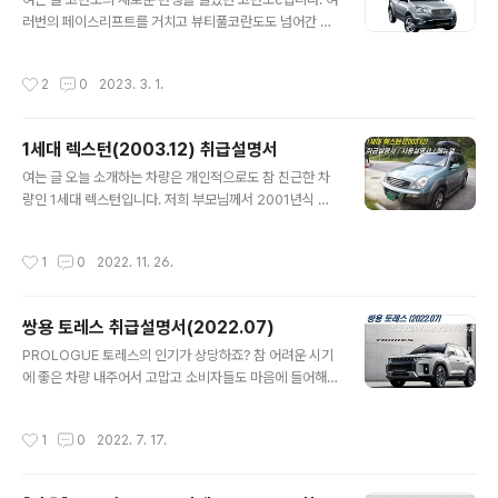
인은 유지하되 5도어 SUV인 렉스턴의 프론트를 가져온
러번의 페이스리프트를 거치고 뷰티풀코란도도 넘어간 모
모델로 특별한 등급, 디자인으로 차별화된 등급이라고 보
델인데요. 오늘 업로드하는 취급설명서의 대상은 2011년
시면 됩니다. 기능적으로는 일반/기존 모델과 크게 달라지
3월출시 모델로 초창기 모델입니다. 순둥순둥한 디자인이
는 것은 아니지만 헤드램프의 형상 등이 변했기 때문에 꼼
작성시간
2
0
2023. 3. 1.
약간 심심해 보이는 것 같기도 하지만 제 기준에서 이 차량
꼼하신 분들은 이번에 취급설명서를 정독해보시길 추천드
의 디자인은 오래봐도 질리지 않고 크게 유행을 타지 않는
립니다. 렉스턴스포츠(&칸) 쿨멘 취급설명서 통합본 ..
디자인이라 생각합니다. 제가 구입할 뻔도 했던 모델이었
1세대 렉스턴(2003.12) 취급설명서
던지라 간혹 이 차를 실제로 구입했었다는 내 삶과 카라이
글 내용
프는 어땠을까 하는 생각이 들곤 하는 그런 차량입니다. 취
여는 글 오늘 소개하는 차량은 개인적으로도 참 친근한 차
급설명서는 무려 14개로 나눠 놨는데 어찌보면 세세하게
량인 1세대 렉스턴입니다. 저희 부모님께서 2001년식 극
나눈 점은 좋지만 막상 들여다보면 구체적인 내용이 부족
초기형을 구입하셨었고 아주 오랫동안 소유하고 계셨던 차
하다고 느끼는 경우들이 있습니다. 그래서 모든 파일을 하
량이기도 합니다. 노후 디젤차 관련 법규만 없었다면 지금
작성시간
1
0
2022. 11. 26.
나로 합친 통합본을 제가 만들어 첨부해드리니 ..
도 가지고 있었을거라 아쉬워하시는 차량입니다. 여전히 1
세대와 이후 2.7리터 엔진이 들어간 뉴렉스턴은 그래도 연
식을 생각하면 종종 보이는 차량이고 뭐 대단한 것이 있나
쌍용 토레스 취급설명서(2022.07)
싶다가도 좋아하시는 분들은 상당히 좋아하시는 그런 차량
글 내용
입니다. 2003년에식은 초기형 대비 파워트레인 관련 변경
PROLOGUE 토레스의 인기가 상당하죠? 참 어려운 시기
사항이 있었던 것으로 아는데 정확한 것은 잘 기억이 나지
에 좋은 차량 내주어서 고맙고 소비자들도 마음에 들어해
않고 취급설명서를 보면 초기형 2.9리터 기계식 플런저 타
주니 고맙고 그렇습니다. J100(토레스)에서 안주하지 말
입의 제원과 후기형 2.7리터 차량의 내용도 포함하고 있다
고 꼭 이후 다시 라인업을 갖춰가길 기대해봅니다. 이번 토
작성시간
1
0
2022. 7. 17.
는 점 참고하시면 좋겠습니다. 1세대 ..
레스는 1.5리터 가솔린 터보엔진에 6단 자동변속기 1종만
준비되어 있습니다만, 추후에 다양한 파워트레인이 생기면
좋겠습니다. 토레스 취급설명서 통합본 00. 일러두기 01.