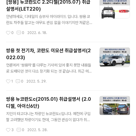
[쌍용] 뉴코란도C 2.2디젤(2015.07) 취급
차량정보 및 안전주의사항 02. 안전장치 03. 편의장치 0
설명서(LET220)
4. 시동 및 주행 05. 비상시 응급조치 06. 정기점검 및 관
글 내용
리 07. 요약설명서 08. 색인 EPILOGUE 모든 파일의 출
안녕하세요, 디테일의 승부사 마이라이드 입니다. 쌍용 코
처는 쌍용자동차입니다.
란도 차주들 말고는 아무도 관심 없을 이야기지만 저같은
별종들은 아주 중요하게 생각하는 것이 바로 자동차의 '연
작성시간
0
0
2022. 6. 18.
식 변경'이나 '페이스리프트' 뭐 이런겁니다. 코란도C가 출
시된 뒤 전면부의 디자인을 변경한 뉴코란도C가 출시되었
습니다. 문제는 비트라 변속기가 적용되면서 대대적으로
쌍용 첫 전기차, 코란도 이모션 취급설명서(2
보도되지는 않았지만 상당히 문제가 많았습니다. 이 문제
022.03)
많던 변속기를 아이신 6단 변속기로 변경했던 시점이 바로
글 내용
2015년 1월이고, 불과 6개월만에 기존 2.0 디젤에서 배
언론에서 '쌍용차'를 다루는 기사에 있어 좋지 못한 내용들
기량을 10% 정도 올린 2.2 디젤 엔진으로 변경되었습니
로 도배되던 것이 다소 장기화 되는 것 같습니다. 최근 에디
다. 이 시점이 2015년 7월이고 그렇기 때문에 제조사에서
슨모터스의 인수 포기도 있었고 새로운 인수자들이 나오곤
작성시간
1
0
2022. 5. 29.
는 2015년 1월과 7월의 취급설명서를 별도로 취급하게
있지만, 그동안의 쌍용 역사를 두고 봤을 때 어디 한 번 시
된 것이죠. 휠 디자인이 조금 달..
원한 소식을 들어본 적이 언제인지요...ㅠㅠ 아무튼 그 어려
운 시기 속에서 그래도 나올 건 나왔습니다. 바로 뷰티풀코
쌍용 뉴코란도c(2015.01) 취급설명서 (2.0
란도의 전기차 버전인 '코란도 이모션'입니다. 제 기억으로
디젤, 아이신6단)
는 출시 시점부터 취급설명서를 기다렸는데 4월이 한참 지
글 내용
나서야 업로드 되었네요. 오너분들이 많이 없을 것 같기는
지인이 타고다니는 차량인 뉴코란도c입니다. 예전에 구입
하지만! 그래도 전기차이니만큼 취급설명서를 충분히 읽어
할 고려했던 차량이기도 한데, 그동안 관심이 없다가 취급
보시고 내용을 숙지하셔서 안전하게 오래 타시길 기원해드
설명서를 정리하면서 저도 머리가 좀 정리가 되네요. 일단
작성시간
3
0
2022. 5. 28.
립니다. 요약설명서도 있으니 그거라도 꼭 읽어보세요. 인
쌍용차 홈페이지에 들어가보면 뉴코란도c의 취급설명서는