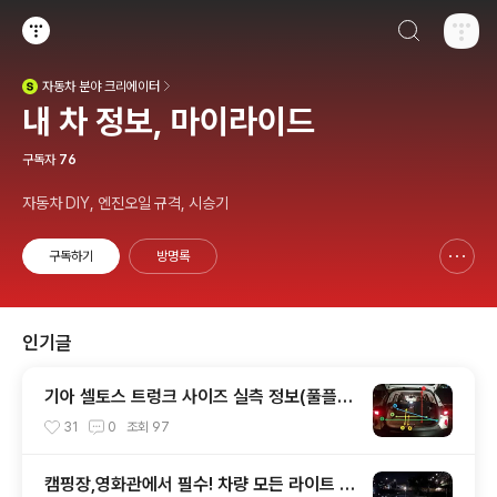
검색하기
티스토리
자동차
분야 크리에이터
(새창열림)
내 차 정보, 마이라이드
구독자
76
자동차 DIY, 엔진오일 규격, 시승기
구독하기
방명록
신고하기 레이어
열기
인기글
기아 셀토스 트렁크 사이즈 실측 정보(풀플렛
등)
31
0
조회
97
캠핑장,영화관에서 필수! 차량 모든 라이트 끄