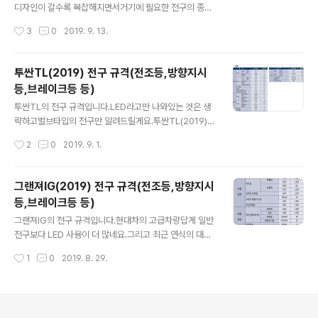
이 아니기 때문에차량에 맞는 전구들을 구비해놓고 교환
디자인이 갈수록 복잡해지면서거기에 필요한 전구의 종류
시 차주가 직접 교체하시기를 권장드리고 싶습니다. 전구
들도 상당히 많아지고 있네요.LED는 규격을 의미하는 것
작성시간
3
0
2019. 9. 13.
가 별 것 아닌 것 같지만하나가 고장 나면 정말 보기 싫거나
이 아니므로 제외합니다.베뉴(2019) 전구 규격(전조등,방
(헤드램프)정말 운전에 방해가 되기 때문이죠. (..
향지시등,브레이크등 등) FRONT 전조등 : HB3 / 65W
로우빔 보조(코너링 램프) : H7 / 55W방향지시등 : 21W
투싼TL(2019) 전구 규격(전조등,방향지시
/ 21W방향지시등(실외) : WY5W / 5W REAR미등-제동
등,브레이크등 등)
등 : P21-5W / 21W-5W방향지시등 : PY21W / 21W번
글 내용
호등(번호판등) : W5W / 5W후퇴등(후진등) : W16W / 1
투싼TL의 전구 규격입니다.LED라고만 나와있는 것은 생
6W보조제동등 : W16W / 16W * 출처 : 현대자동차
략하고벌브타입의 전구만 알려드릴게요.투싼TL(2019)
전구 규격(전조등,방향지시등,브레이크등 등) FRONT전
작성시간
2
0
2019. 9. 1.
조등하향 : H7 / 55W상향 : HB3 / 60W방향지시등 : PY
21W / 21W안개등 : H8 / 35W REAR미등-제동등 : P2
1-5W / 21W-5W미등 : W5W / 5W방향지시등 : P21W
그랜져IG(2019) 전구 규격(전조등,방향지시
/ 21W후퇴등(후진등) : W16W / 16W번호판등 : W5W /
등,브레이크등 등)
5W * 출처 : 현대자동차
글 내용
그랜져IG의 전구 규격입니다.현대차의 고급차량답게 일반
전구보다 LED 사용이 더 많네요.그리고 최근 연식의 대부
분 현대차는 HB3 규격을 전조등에 많이 쓰네요.참고로 LE
작성시간
1
0
2019. 8. 29.
D는 나열 의미가 없으므로 일반 전구 규격만 공유합니다.
그랜져IG(2019) 전구 규격(전조등,방향지시등,브레이크
등 등) FRONT전조등 하향등 : HB3, 60W상향등 : HB3,
60W방향지시등 : P21W, 21W REAR후퇴등 : W16W, 1
의안내