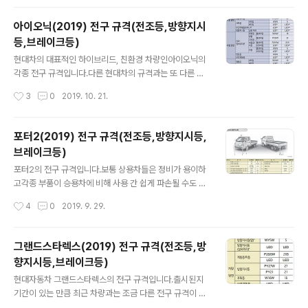
격을 많이 사용하고, 상하향 램프의 구분이 없는 곳은 필라
멘트가 2개 있는 H4를 많이 사용했는데요. 아반떼 규격을
아이오닉(2019) 전구 규격(전조등,방향지시
보다보니 이제 보다 다양한 규격이 사용되는 것을 알 수 있
등,브레이크등)
네요. 참고로 전구 규격을 확인했으면 인터넷에서 직접 구
글 내용
매해서 자가 정비에 한 번 도전해보세요! 그나저나 취급설
현대차의 대표적인 하이브리드, 친환경 차량인아이오닉의
명서에 그냥 LED만 써두면 뭐 어쩌라는건지... 어셈블리 통
각종 전구 규격입니다.다른 현대차의 규격과는 또 다른 것
째 교환하라는건가... 더뉴아반떼AD(2019) 전구 규격(전
들이 보이네요.아이오닉(2019) 전구 규격(전조등,방향지
작성시간
3
0
2019. 10. 21.
조등/방향지시등/브레이크등) A타입 FRONT (앞) 전조등
시등,브레이크등) FRONT전조등A타입하향등 : H7LL /
: HB3 / 6..
55W상향등 : 9005HL+ / 60WB타입하향등, 상향등 : L
ED방향지시등 : PY21W / 21W차폭등 : W5W / 5W RE
포터2(2019) 전구 규격(전조등,방향지시등,
AR후퇴등(후진등) : W16W / 16W방향지시등 : PY21W
브레이크등)
/ 21W제동등-미등 : P21-5W / 21W-5W미등 : W5W /
글 내용
5W번호등(번호판등) : W5W / 5W 실내맵램프 : W10W
포터2의 전구 규격입니다.보통 상용차들은 정비가 용이하
/ 10W * 출처 : 현대자동차
고각종 부품이 승용차에 비해 사용 간 쉽게 파손될 수도 있
기 때문에간단한 정비는 직접할 수 있으면 좋습니다.차량
작성시간
4
0
2019. 9. 29.
취급설명서(메뉴얼,사용설명서)에 전구 교환 방법이구체적
으로 잘 나와 있으니 보고 따라하시면 됩니다.포터2(201
9) 전구 규격(전조등,방향지시등,브레이크등) 안개등 : H8
그랜드스타렉스(2019) 전구 규격(전조등,방
/ 35W 전조등 : H4 / 55 or 60W ( * 참고 : H4 규격은
향지시등,브레이크등)
필라멘트가 2개인 더블 전구로, 전구 1개로 상하향등 모두
글 내용
지원)앞 방향지시등-차폭등 : P27-PY27 / 8W-8W보조
현대자동차 그랜드스타렉스의 전구 규격입니다.출시된지
방향지시등(판넬장착) : W5W / 5W보조 방향지시등(미러
기간이 있는 만큼 최근 차량과는 조금 다른 전구 규격이 많
장착) : LED독서등(안경보관함 장착차량) : W10W / 10W
네요.좋다 나쁘다가 아니라 다르다는 거니까 오해는 마시