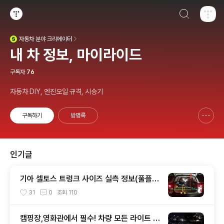
검색하기
티스토리
자동차
분야 크리에이터
(새창열림)
내 차 정보, 마이라이드
구독자
76
자동차 DIY, 엔진오일 규격, 시승기
구독하기
방명록
신고하기 레이어
열기
인기글
기아 셀토스 트렁크 사이즈 실측 정보(풀플렛
등)
31
0
조회
110
캠핑장,영화관에서 필수! 차량 모든 라이트 끄