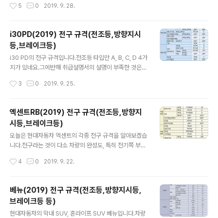
작성시간
5
0
2019. 9. 28.
앞 실내등(안경보관함 미장착차량) : FESTO..
구요.그랜드스타렉스(2019) 전구 규격 FRONT전조등(상
향) : H7 / 55W전조등(하향) : H7 / 55W차폭등 : W5W
/ 5W방향지시등 : PY21W / 21W안개등 : H8 / 35W방
i30PD(2019) 전구 규격(전조등,방향지시
향지시등(옆) : WY5W / 5W REAR제동등-미등 : P28-
등,브레이크등)
8W / 27W-8W방향지시등 : PY27W / 27W & PY21 /
글 내용
21W후퇴등(후진등) : W16W / 16W번호등(번호판등) :
i30 PD의 전구 규격입니다.전조등 타입만 A, B, C, D 4가
W5W / 5W 실내맵램프 : W10W / 10W뒷도어계단등 :
지가 있네요.그에반해 취급설명서의 설명이 부족한 것은
W5W / 5W * 출처 : 현대자동차
아쉽네요. 옵션에 따라 헤드램프의 구조가 다르고헤드램프
작성시간
3
0
2019. 9. 25.
구조에 따라 전구 규격이 달라지니참고하시기 바랍니다.i3
0PD(2019) 전구 규격(전조등,방향지시등,브레이크등) F
RONT 전조등하향등A, B타입 : H7LL, 55WC, D타입 :
엑센트RB(2019) 전구 규격(전조등,방향지
LED상향등A, B타입 : 9005HL+, 60WC, D타입 : LED
시등,브레이크등)
방향지시등A, B타입 : PY21W, 21WC, D타입 : LED미등
글 내용
전타입 : W5W, 5W REAR 후퇴등 : W16W, 16W방향지
오늘은 현대자동차 엑센트의 각종 전구 규격을 알아보겠습
시등 : PY21W, 21W제동등/미등A타입 : P21/5WB, C타
니다.전구라는 것이 다소 차량의 완성도, 특히 전기쪽 부분
입 : LED번호판등 : W5W, 5W * 출처 : 현대자동차
에서 문제가 없으면교체할 일이 잘 없습니다. 그러나 차종
작성시간
4
0
2019. 9. 22.
별로 특별히 잘 고장나는 전구가 있기 마련입니다.차량의
노후화로 인한 영향도 있고차체 구조적인 한계 또는 부품
의 하자 때문에도 발생할 수 있지요. 운전을 하다보면 유별
베뉴(2019) 전구 규격(전조등,방향지시등,
나게 약속이라도 한 듯전구가 고장난 상태로 다니는 차량
브레이크등 등)
들이 보이기도 합니다. 전구는 물론 정비소에서 저렴하고
글 내용
쉽게 교환할 수도 있지만직접 작업하기에 결코 어려운 것
현대자동차의 막내 SUV, 혼라이프 SUV 베뉴입니다.차량