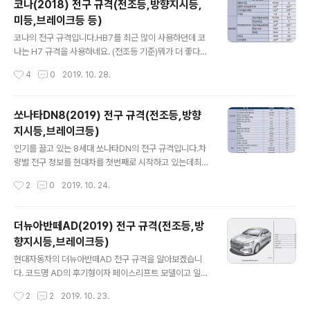
코나(2018) 전구 규격(전조등,방향지시등,
W / 5W미등-제동등 : P21-5W / 21W-5W방향지시등 :
미등,브레이크등 등)
PY21W / 21W후퇴등(후진등) : W16W / 16W번호판등
글 내용
: W5W / 5W * 출처 : 현대자동차
코나의 전구 규격입니다.HB7를 최근 많이 사용하던데 코
나는 H7 규격을 사용하네요. (전조등 기준)뭐가 더 좋다는
건 전혀 아니구요. 보통 상하향등 전구 규격이 다른 경우가
작성시간
4
0
2019. 10. 28.
많은데코나는 벌브 타입인 경우 상향등, 하향등 심지어 코
너링 램프까지 H7으로 동일해서 좋네요.같은 종류로만 구
입하면 되니까요. (현대차 아주 칭찬해) 코나(2018) 전구
쏘나타DN8(2019) 전구 규격(전조등,방향
규격(전조등,방향지시등,미등,브레이크등 등) FRONT전
지시등,브레이크등)
조등하향등(A타입) : H7 / 55W상향등(B타입) : H7 / 55
글 내용
W로우빔 보조(코너링 램프) : H7 / 55W방향지시등 : PY
인기를 끌고 있는 8세대 쏘나타DN의 전구 규격입니다.차
21W / 21W안개등 : H8 / 35W REAR리어 컴비네이션
량별 전구 정보를 현대차를 첫번째로 시작하고 있는데최근
램프미등-제동등(A타입) : P21-5W / 21W-5W미등(A
현대차량에는 HB3 규격을 많이 쓰는 것 같네요. LED로 구
작성시간
2
0
2019. 10. 24.
타입) : W5W / 5W방향지시등 : P21W ..
성된 것은 나열할 때 의미가 없으므로벌브(일반 할로겐 전
구) 타입의 경우만제공하도록 하겠습니다. 쏘나타DN8(2
019) 전구 규격(전조등,방향지시등,브레이크등) FRONT
더뉴아반떼AD(2019) 전구 규격(전조등,방
전조등(상향/하향) : HB3 / 60W주간주행등/차폭등 : P2
향지시등,브레이크등)
1/5W / 5W방향지시등 : PY21W / 21W REAR방향지시
글 내용
등 : PY21W / 21W후퇴등(후진등) : W16W / 16W번호
현대자동차의 더뉴아반떼AD 전구 규격을 알아보겠습니
판등 : W5W / 5W * 출처 : 현대자동차
다. 코드명 AD의 후기형이자 페이스리프트 모델이고 일명
'삼각떼'로 불리는 모델입니다. 예전에는 보통 헤드램프를
작성시간
2
2
2019. 10. 23.
봤을 때 상하향 램프가 구분된 곳은 H7(하향), H1(상향) 규