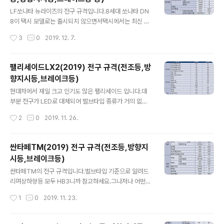
글 내용
주행등이 있는 곳에 방향지시등이 들어가는데 반해, 벌브
LF쏘나타 뉴라이즈의 전구 규격입니다.8세대 쏘나타 DN
형은 헤드램프에 방향지시등이 있는 것으로 확인됩니다.
8이 택시 모델로는 출시되지 않으면서택시에서는 최신 모
그리고 코너링 램프의 경우, 벌브전구타입은 확인을 못했
델이 바로 뉴라이즈 모델입니다.LF쏘나타뉴라이즈(2018)
작성시간
3
0
2019. 12. 7.
는데 LED 타입에서는 없는 것으로 보이는데 취급설..
전구 규격(전조등,방향지시등,브레이크등 등) FRONT전
조등하향 : H7 / 55W상향 : HB3 / 60W방향지시등차량
앞 : PY21W / 21W차량 옆 : WY5W / 5W차폭등벌브 타
팰리세이드LX2(2019) 전구 규격(전조등,방
입 : P21 / 5W주간주행등(DRL)벌브 타입 : P21 / 5W R
향지시등,브레이크등)
EAR리어 컴비네이션제동등/미등 : P21 / 5W미등 : P21 /
글 내용
5W방향지시등 : PY21W / 21W후퇴등 : W16W / 16W
현대차에서 제일 크고 인기도 많은 팰리세이드 입니다.대
번호판등 : W5W / 5W * 출처 : 현대자동차
부분 전구가 LED로 대체되어 벌브타입 종류가 거의 없네
요.일단 LED는 제외하고 벌브타입만 정리해서 올립니다.
작성시간
2
0
2019. 11. 26.
팰리세이드LX2(2019) 전구 규격(전조등,방향지시등,브
레이크등) FRONT전조등(변환빔)-A타입 : HB3, 60W전
조등(변환빔)-A타입 : H7, 55W REAR후퇴등(후진등) : P
싼타페TM(2019) 전구 규격(전조등,방향지
21W, 21W번호판등 : W5W, 5W * 출처 : 현대자동차
시등,브레이크등)
글 내용
싼타페TM의 전구 규격입니다.벌브타입 기준으로 알려드
리며상하향등 모두 HB3니까 참고하세요.그나저나 어떤
차종은 번호판등, 어떤 차종은 번호등... 현대차 통일 안됩
작성시간
1
0
2019. 11. 23.
니까???싼타페TM(2019) 전구 규격(전조등,방향지시등,
브레이크등) FRONT전조등하향 : HB3 / 60W상향 : HB
3 / 60W방향지시등 : PY21W / 21W REAR미등 : W5