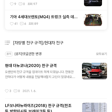
는 방법(주간주행등DRL포함)
9
0
조회
97
기아 4세대쏘렌토(MQ4) 트렁크 실측 데이
터(적재함 크기,길이,높이,너비)
41
6
조회
89
[차량별 전구 규격]/현대차 전구
분류 전체보기
주요 글 목록
(공지)댓글권한 변경
모두보기
공지
현대 더뉴코나(2020) 전구 규격
글 내용
오랜만에 전구 규격을 업데이트 하게 되었습니다. 한동안
안하다가 어떻게 내용을 전달해야할지 고민이 많았네요.
그리고 요즘은 LED 적용 차량들이 많다보니 전구 규격을
업로드할 일이 많지 않네요. 몇가지 주의사항 알려드리겠
작성시간
3
0
2021. 1. 6.
습니다. 더뉴코나는 옵션에 따라서 낮은 트림은 일반 벌브
전구가 들어간 프로젝션 헤드램프이고 높은 트림에서는 M
FR 방식의 LED 헤드램프가 들어갑니다. 이 헤드램프 유형
LF쏘나타뉴라이즈(2018) 전구 규격(전조
을 설명드리는 이유는 헤드램프 종류에 따라 방향지시등
등,방향지시등,브레이크등 등)
위치가 아예 다르다는 점입니다. LED 타입의 경우는 주간