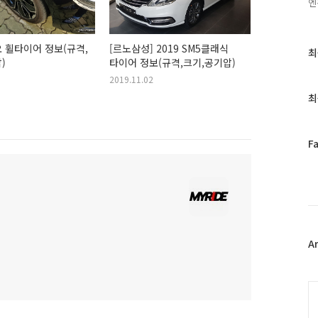
엔
 휠타이어 정보(규격,
[르노삼성] 2019 SM5클래식
최
최
)
타이어 정보(규격,크기,공기압)
근
글
2019.11.02
과
최
인
기
글
페
F
이
스
북
트
위
터
플
A
러
그
인
C