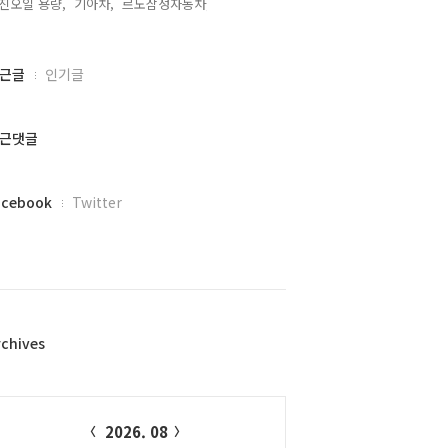
진오일 용량,
기아차,
르노삼성자동차,
근글
인기글
근댓글
acebook
Twitter
rchives
alendar
2026. 08