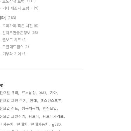
르노삼성 트렁크
(10)
기타 제조사 트렁크
(9)
기타]
(163)
오며가며 찍은 사진
(0)
알아두면좋은정보
(68)
쀨보드 챠트
(2)
구글애드센스
(1)
기부와 기여
(6)
ag
진오일 규격,
르노삼성,
XM3,
기아,
진오일 교환 주기,
현대,
렉스턴스포츠,
진오일 점도,
쌍용자동차,
엔진오일,
진오일 교환주기,
쉐보레,
쉐보레가격표,
아자동차,
현대차,
현대자동차,
gv80,