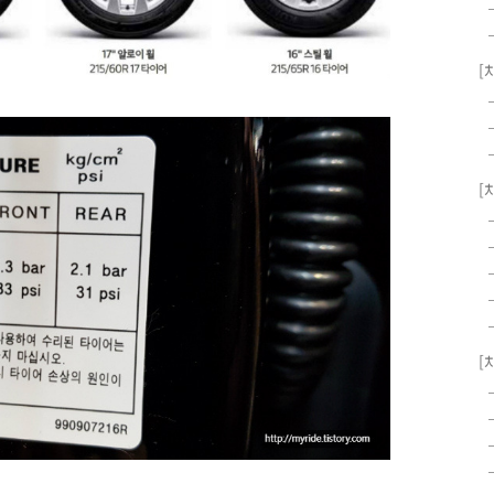
[
[
[