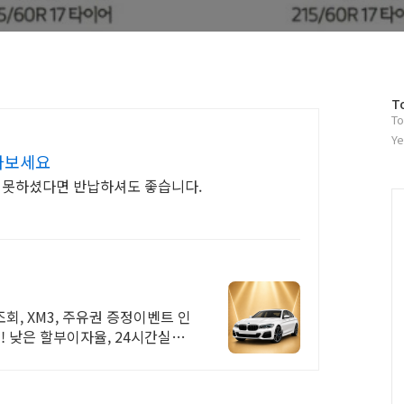
방
T
To
문
자
Ye
수
나보세요
지 못하셨다면 반납하셔도 좋습니다.
회, XM3, 주유권 증정이벤트 인
! 낮은 할부이자율, 24시간실매