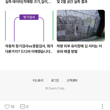
실측 데이터(적재함 크기,길이,높
및 2열 공간 실측 결과
이,너비)
자동차 정기검사vs종합검사, 뭐가
차량 외부 유리창에 김 서리는 이
다른거지? 드디어 이해했습니다..
유와 해결 방법
의안내
티스토리
로그인
고객센터
© Daum Corp.
10
0