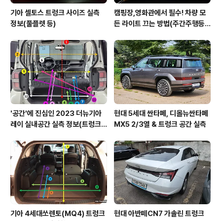
기아 셀토스 트렁크 사이즈 실측
캠핑장,영화관에서 필수! 차량 모
정보(풀플렛 등)
든 라이트 끄는 방법(주간주행등D
RL포함)
'공간'에 진심인 2023 더뉴기아
현대 5세대 싼타페, 디올뉴싼타페
레이 실내공간 실측 정보(트렁크,
MX5 2/3열 & 트렁크 공간 실측
2열,옆문)
기아 4세대쏘렌토(MQ4) 트렁크
현대 아반떼CN7 가솔린 트렁크