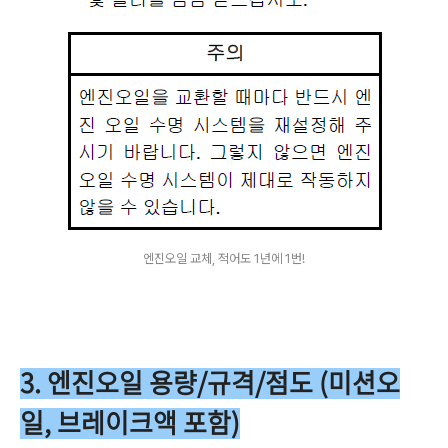
엔진오일 교체, 적어도 1년에 1번!
3. 엔진오일 용량/규격/점도 (미션오
일, 브레이크액 포함)