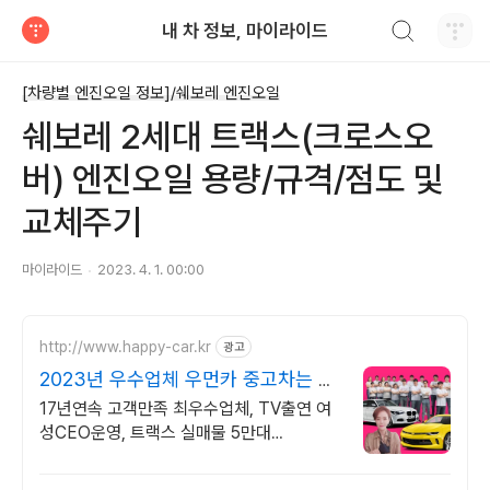
검색하기
내 차 정보, 마이라이드
티스토리
[차량별 엔진오일 정보]/쉐보레 엔진오일
쉐보레 2세대 트랙스(크로스오
버) 엔진오일 용량/규격/점도 및
교체주기
마이라이드
2023. 4. 1. 00:00
http://www.happy-car.kr
광고
2023년 우수업체 우먼카 중고차는 최
우수모범업체에서!
17년연속 고객만족 최우수업체, TV출연 여
성CEO운영, 트랙스 실매물 5만대
2009~2024년 우수 고객만족 업체! 네티즌
선정 최우수 홈페이지!!