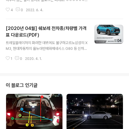
기준). 1.5리터 가솔린 단일이지만, 명시가 과거와 같이 디
ㅎㅎㅎㅎㅎㅎㅎㅎㅎㅎㅎㅎㅎㅎㅎㅎㅎㅎㅎㅎㅎㅎㅎㅎㅎ
젤로 나와 있네요. 단순 표기 실수인지 아니면 브레이크오
4
0
2022. 6. 4.
ㅎㅎㅎㅎㅎㅎ인생. 오늘은 풀사이즈 suv, 현대 팰리세이드
일의..
와 쉐보레 트래버스보다 더 큰 차량인 '타호의 엔진오일 정
보'를 가지고 왔습니다. 아직까지 도로에서 본 적은 없는 것
[2020년 04월] 쉐보레 전차종/차량별 가격
같은데, 캐딜락 에스컬레이드와 동급 크기인 차량이니 얼
마나 큰지는 감이 오실 듯 합니다. 타호 엔진오일 레벨 체크
표 다운로드(PDF)
글 내용
방법 엔진OFF 후 2시간 이상 지난 후 점검=장시간 주차된
트레일블레이저의 화려한 데뷔에도 불구하고르노삼성의 X
상태에서 시동전 확인 타호 엔진오일 교체 주기 주행 정보
M3, 현대자동차의 올뉴아반떼와제네시스 G80 등 신차가
표시창(DIC)에 엔진오일 교체 시기 알림 확인 시점 후 주행
쏟아지네요.쉐보레에서는 다소 힘든 시기지 않나 싶습니
거리 1,000km 이내 교체 실수로 시스템 리셋한 경우, 마
1
0
2020. 4. 1.
다. * 아래의 첨부파일을 눌러 PDF파일을 다운 받으세요.
지막 교체 시점으로..
* 편집 간 겹치거나 다른 차량 정보가 포함될 수 있습니다.
* 출처 : 쉐보레 2020년 04월 쉐보레 전차종 가격표 20
20년 04월 쉐보레 트레일블레이저 가격표 2020년 4월
쉐보레 전차종 가격표_트레일블레이저.pdf 2020년 04
이 블로그 인기글
월 쉐보레 트래버스 가격표 2020년 04월 쉐보레 콜로라
도 가격표 2020년 04월 쉐보레 더뉴말리부 가격표 202
0년 04월 쉐보레 더뉴스파크 가격표 2020년 04월 쉐보
레 더뉴카마로 & 볼트EV 가격표 2020년 04월 쉐보레 더
뉴트랙스 가격표 2..