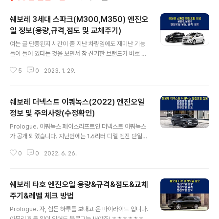
쉐보레 3세대 스파크(M300,M350) 엔진오
일 정보(용량,규격,점도 및 교체주기)
글 내용
여는 글 단종된지 시간이 좀 지난 차량임에도 재미난 기능
들이 들어 있다는 것을 보면서 참 신기한 브랜드가 바로 쉐
보레 입니다. 이 차량의 경우 단순하게 일정 기간과 주행거
5
0
2023. 1. 29.
리 이후에 교체하라고 명시되어 있는데 이 당시 출시되었
던 차량들은 엔진오일 수명 시스템이 들어가 있는데 이게
꽤나 좋은 기능입니다. 이런 소소한 것들을 보고 있자니 괜
쉐보레 더넥스트 이쿼녹스(2022) 엔진오일
히 스파크 수동 한 대 구입해서 도심에서 편하게 굴려볼까
하는 생각도 드는군요. 일단 쉐보레 차량 자체가 중고차 가
정보 및 주의사항(수정확인)
글 내용
격이 좋은 편이고 거기에 수동이라면 더욱 더 가격이 착할
Prologue. 이쿼녹스 페이스리프트인 더넥스트 이쿼녹스
것이니 때문입니다. 차량 코드명 M300 또는 후기형 M35
가 공개 되었습니다. 지난번에는 1.6리터 디젤 엔진 단일
0에 해당하는 차량이고 세대로는 3세대에 해당하는 모델
모델로 출시하였고, 디젤 게이트 이후 디젤 수요가 감소함
입니다. 스파크S라고 불리던 무단변속기가 들어간 차량도
0
0
2022. 6. 26.
에 따라 이번에는 1.5리터 가솔린 터보 엔진을 달고 출시를
포함되는데 엔진오일 점도에 대한 기준..
했습니다. 취급설명서를 찬찬히 읽어보면서 재미있고 유익
한 내용을 수집하고 있는데, 한 가지 주의사항이 있습니다.
쉐보레 타호 엔진오일 용량&규격&점도&교체
취급설명서들 중 11번 차량제원(Technical data)에 보면
page.440 '브레이크액'에 기술된 내용에 오류가 있네요.
주기&레벨 체크 방법
글 내용
보통 이런 경우 제가 잘못 확인했을 가능성이 있으니 여러
Prologue. 자, 힘든 하루를 보내고 온 마이라이드 입니다.
번 재확인을 합니다만 오류가 맞는 것 같습니다(22.06.14
아무리 힘든 일이 있어도 블로그는 써야죠! ㅎㅎㅎㅎㅎㅎ