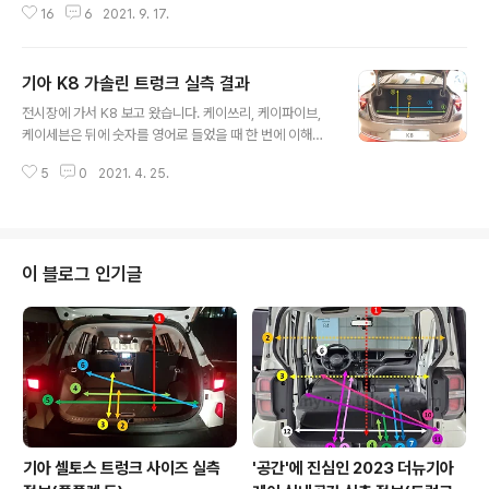
16
6
2021. 9. 17.
모르겠습니다. 참고로 디젤과 가솔린 모델은 적재공간이
동일한 것인데 하이브리드 모델은 배터리 때문에 천장 높
이가 조금 다를 수 있을 것 같습니다. 추후에 하이브리드 모
기아 K8 가솔린 트렁크 실측 결과
델 볼 일 있으면 확인하여 차이가 있으면 별도로 포스팅하
글 내용
겠구요. 제가 멍청하게... 다 측정해놓고 풀플랫 길이를 측
전시장에 가서 K8 보고 왔습니다. 케이쓰리, 케이파이브,
정을 제대로 못했는데 일단 동일 플랫폼 차량인 투싼의 것
케이세븐은 뒤에 숫자를 영어로 들었을 때 한 번에 이해가
을 대조해서 측정된 값이므로 조금 차이가 날 수 는 있다는
됩니다. 그런데 K8은 다른 숫자의 차량들과는 조금 다르게
점 참고해주세요. (나중에 다시 측정하고 수정해둘게요.)
5
0
2021. 4. 25.
어떻게 읽어야 할 지 한 번 망설여집니다. 케이팔? 케이에
순수 적재함 크기만 봐서는 약간 투싼보다 큰 것 같기도 하
잇? 케이뭐? 패스트백 디자인임을 광고하고 있으나 아쉽게
네요. 1,2열 풀플랫을 하면 2열 ..
도 일반 세단의 트렁크 형식이고 2열 시트가 폴딩되지 않
고 2열 암레스트에 스키스루만 제공됩니다. 2열 시트가 볼
륨감이 있는 고급시트를 사용해서 그런 듯 한데 조금 아쉽
이 블로그 인기글
네요. 5월에 1.6 가솔린 터보 엔진이 들어가는 하이브리드
모델이 출시될 것이기 때문에, 그리고 드디어 K7...이 아니
라 K8에서도 원형 봄베가 들어가기 때문에 별도로 가솔린
모델로 명칭하였습니다. 아마 하이브리드 모델과 LPi 모델
은 가솔린 모델 대비..
기아 셀토스 트렁크 사이즈 실측
'공간'에 진심인 2023 더뉴기아