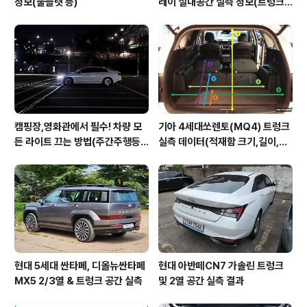
정보(풀플렛 등)
레이 실내공간 실측 정보(트렁크,
2열,옆문)
캠핑장,영화관에서 필수! 차량 모
기아 4세대쏘렌토(MQ4) 트렁크
든 라이트 끄는 방법(주간주행등D
실측 데이터(적재함 크기,길이,높
RL포함)
이,너비)
현대 5세대 싼타페, 디올뉴싼타페
현대 아반떼CN7 가솔린 트렁크
MX5 2/3열 & 트렁크 공간 실측
및 2열 공간 실측 결과