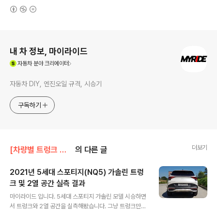
(새창열림)
로그 정보
내 차 정보, 마이라이드
(새창열림)
자동차
분야 크리에이터
자동차 DIY, 엔진오일 규격, 시승기
구독하기
더보기
[차량별 트렁크 실측]/기아 트렁크
의 다른 글
2021년 5세대 스포티지(NQ5) 가솔린 트렁
크 및 2열 공간 실측 결과
글 내용
마이라이드 입니다. 5세대 스포티지 가솔린 모델 시승하면
서 트렁크와 2열 공간을 실측해봤습니다. 그냥 트렁크만
하자니 아쉬움 마음에 2열 공간까지 측정해봤는데 어떨지