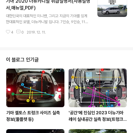
기아 2020 더뉴카니발 취급설명서(사용설명
급 RV는 (SUV)국내시장에서는 없어진 상황이라 상당히
아쉬운 것이 사실입니다. 도로와 주차 공간이 협소한 국내
서,매뉴얼,PDF)
글 내용
여건 상사실 카니발 정도 크기의 차량보다는 카렌스와 올
대한민국의 대표적인 미니밴, 그리고 지금의 기아를 있게
란도 정도의컴팩트 RV가 실제로 더 경제적이고, 더 편하
한대표적인 모델, 더뉴카니발 입니다. 7인승, 9인승, 11인
고, 더 어울리기 때문입니다. 올란도도 단종되었지만 해외
승, 하이리무진 등 다양한 모델이 있으며넉넉한 실내공간,
시장에서는 한 껏 디자인을 멋지게 끌어올린올란도가 판매
4
0
2019. 12. 11.
아름다운 디자인 등으로아주 오랫동안 많은 사랑을 받고
되는데 (추후 포스팅 예정) 국내에서는 SUV열풍에 몸..
있습니다. 쌍용자동차의 코란도투리스모가 단종 수순을 밟
으며시장점유율이 높았던 카니발은 당분간 수입차를 제외
하고는적수가 없는 상황이 되어 버렸네요. 쌍용차에서는
완전 단종 시키지 않고이후 차세대 미니밴을 준비 중이라
이 블로그 인기글
는 기사가 나오는 상황인데카니발도 멈추지 말고 꾸준한
투자와 개발을 통해 상품성을 개선해야겠습니다. 나홀로
운전자가 더뉴카니발을 선택하는 경우는 극히 드물겠죠.대
부분 가족을 위해 선택하게 될텐데 역시나 최우선은 안전
입니다. 조심히 운전하는 것도 안전에 중요한 요소이겠지
만차량..
기아 셀토스 트렁크 사이즈 실측
'공간'에 진심인 2023 더뉴기아
정보(풀플렛 등)
레이 실내공간 실측 정보(트렁크,
2열,옆문)