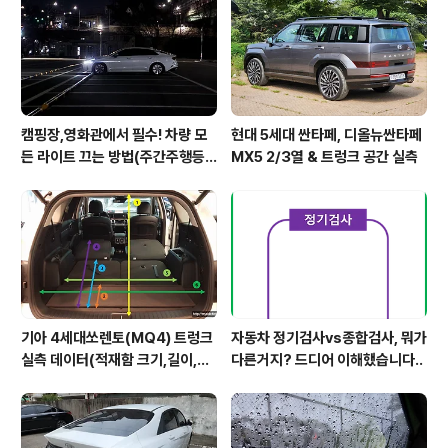
캠핑장,영화관에서 필수! 차량 모
현대 5세대 싼타페, 디올뉴싼타페
든 라이트 끄는 방법(주간주행등D
MX5 2/3열 & 트렁크 공간 실측
RL포함)
기아 4세대쏘렌토(MQ4) 트렁크
자동차 정기검사vs종합검사, 뭐가
실측 데이터(적재함 크기,길이,높
다른거지? 드디어 이해했습니다..
이,너비)