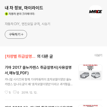
내 차 정보, 마이라이드
(새창열림)
자동차
분야 크리에이터
자동차 DIY, 엔진오일 규격, 시승기
구독하기
더보기
[차량별 취급설명서]/기아차 취급설명서
의 다른 글
기아 2017 올뉴카렌스 취급설명서(사용설명
서,매뉴얼,PDF)
글 내용
카니발 시리즈와 함께 기아자동차의 효자모델이었던 올뉴
카렌스 입니다.굳이 왜 '효자모델이었던'이라고 과거형을
썼냐하면1, 2세대 카렌스와 달리 3세대에서는 과거의 영광
5
0
2019. 12. 12.
을 되찾지 못했기 때문입니다. 올란도와의 경쟁에서 조금
씩 부족한 면모들로 인해소비자에게 외면을 받았고 결국
단종된 상태입니다. 따라서 현재 카니발보다 작은 카렌스