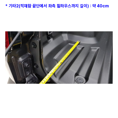
* 기타2(적재함 끝단에서 좌측 휠하우스까지 길이) : 약 40cm