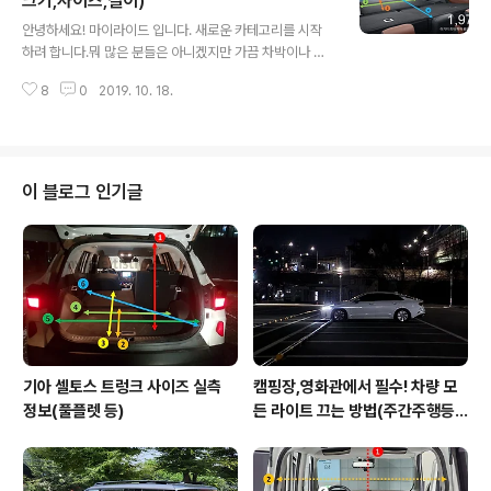
크기,사이즈,길이)
글 내용
석 후기] - 형만한 아우일까? 쌍용 베리뉴티볼리 실차 착석
안녕하세요! 마이라이드 입니다. 새로운 카테고리를 시작
후기 쌍용 2020 베리뉴티볼리 트렁크 실측 데이터(적재
하려 합니다.뭐 많은 분들은 아니겠지만 가끔 차박이나 대
함 크기,길이,사이즈) 아래 번호는 위의 순서와 동일합니다.
형 짐을 운반하기 위하여특정 차량의 실제 적재함 크기 정
1. 쌍용 2020 베리뉴티볼리 적재함 높이 : 약 70cm2. 쌍
8
0
2019. 10. 18.
보가 필요하신 분들이 계시기 때문이죠. 그래서 전시차 착
용 2020 베리뉴티볼리 ..
석 후기를 준비하면서앞으로 차량별 트렁크, 적재함의 실
측 데이터를 올려볼까 합니다. 전문가가 아닌 이상 정확하
게 측정하기란 많이 어렵겠지만그래도 최대한 도움이 될
수 있도록 준비해볼테니많은 응원부탁드리고, 필요한 정보
이 블로그 인기글
가 있으실 경우 댓글 남겨주시면 되겠습니다. 추후 데이터
가 쌓여가면서 키워드가 정리되겠지만당분간은 표현 방법
에 따라 수정이 계속될 수 있으니이점 참고하시기 바랍니
다. 가장 먼저 만나보실 모델은 쌍용차 SUV의 기함, G4렉
스턴입니다.촬영에 사용된 차량은 5인승 모델입니다. 쌍..
기아 셀토스 트렁크 사이즈 실측
캠핑장,영화관에서 필수! 차량 모
정보(풀플렛 등)
든 라이트 끄는 방법(주간주행등D
RL포함)