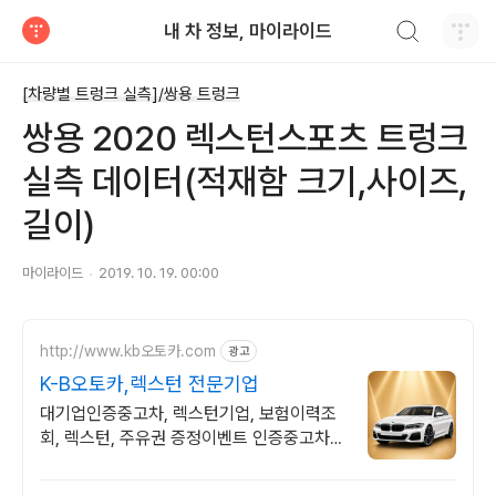
검색하기
내 차 정보, 마이라이드
티스토리
[차량별 트렁크 실측]/쌍용 트렁크
쌍용 2020 렉스턴스포츠 트렁크
실측 데이터(적재함 크기,사이즈,
길이)
마이라이드
2019. 10. 19. 00:00
http://www.kb오토카.com
광고
K-B오토카,렉스턴 전문기업
대기업인증중고차, 렉스턴기업, 보험이력조
회, 렉스턴, 주유권 증정이벤트 인증중고차 7
만대이상! 찾아가는 홈서비스! 낮은 할부이자
율, 24시간실매물전산연동