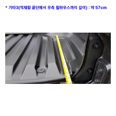
* 기타3(적재함 끝단에서 우측 휠하우스까지 길이) : 약 57cm