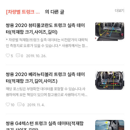
더보기
[차량별 트렁크 실측]/쌍용 트렁크
의 다른 글
쌍용 2020 뷰티풀코란도 트렁크 실측 데이
터(적재함 크기,사이즈,길이)
글 내용
* 차량별 적재함/트렁크 실측 데이터는 비전문가의 대략적
인 측정치로 오류가 있을 수 있습니다.* 사용자께서는 참고
만 하시고 사용간 발생할 수 있는 모든 책임은 사용자에게
5
0
2019. 10. 26.
있습니다.풀플렛과 2열 리클라이닝이 가능한 뷰티풀 코란
도.지난번 실차 착석기에서 생각보다 공을 들인 차량인 점
을 확인했습니다.물론 아쉬운 점도 있긴 하지만요.2019/1
쌍용 2020 베리뉴티볼리 트렁크 실측 데이
0/16 - [자동차 관련 정보/신차량 착석 후기] - 2% 부족해
도 괜찮아, 뷰티풀 코란도 신차 착석 후기(코란도 티볼리 비
터(적재함 크기,길이,사이즈)
글 내용
교) 그렇다면 적재함/트렁크의 실측 결과는 어떤지 한 번
해당 포스팅은 부정확한 데이터를 포함할 수 있습니다.사
살펴보도록 하겠습니다. 쌍용 2020 뷰티풀코란도 트렁크
용자에게 모든 책임이 있으며 참고용으로 사용하시기 바랍
실측 데이터(적재함 크기,사이즈,길이) * 아래 번호는 위의
니다.쌍용자동차의 효자, 소형 SUV 베리뉴 티볼리 입니다.
번호와 일치합니다.1. 쌍용 2020 뷰티풀코란도 적재함 높
10
0
2019. 11. 4.
소형 SUV지만 리클라이닝이 가능하고 풀플렛도 가능한
이 : 약 70..
것이 장점입니다.그렇다면 어느 정도의 트렁크 공간을 가
지는지 확인해보도록 하겠습니다. 실차 착석 후기가 궁금
쌍용 G4렉스턴 트렁크 실측 데이터(적재함
하신 분은 아래의 링크를 눌러 이전 포스팅을 확인해주시
기 바랍니다.2019/10/15 - [자동차 관련 정보/신차량 착