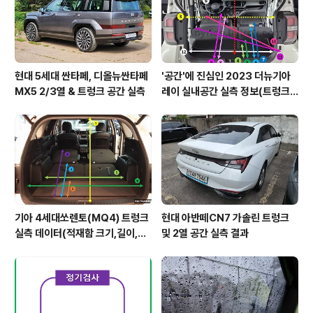
현대 5세대 싼타페, 디올뉴싼타페
'공간'에 진심인 2023 더뉴기아
MX5 2/3열 & 트렁크 공간 실측
레이 실내공간 실측 정보(트렁크,
2열,옆문)
기아 4세대쏘렌토(MQ4) 트렁크
현대 아반떼CN7 가솔린 트렁크
실측 데이터(적재함 크기,길이,높
및 2열 공간 실측 결과
이,너비)