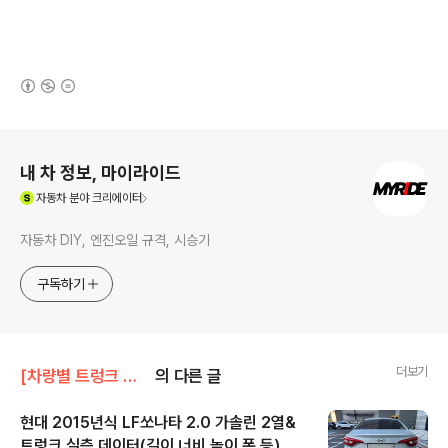
(새창열림)
로그 정보
내 차 정보, 마이라이드
(새창열림)
자동차
분야 크리에이터
자동차 DIY, 엔진오일 규격, 시승기
구독하기
더보기
[차량별 트렁크 실측]/현대 트렁크
의 다른 글
현대 2015년식 LF쏘나타 2.0 가솔린 2열&
트렁크 실측 데이터(길이,너비,높이,폭 등)