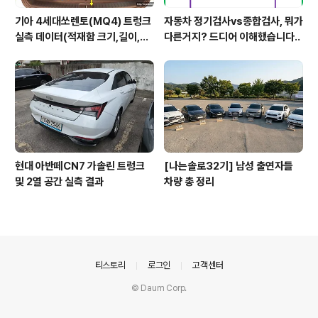
기아 4세대쏘렌토(MQ4) 트렁크
자동차 정기검사vs종합검사, 뭐가
실측 데이터(적재함 크기,길이,높
다른거지? 드디어 이해했습니다..
이,너비)
현대 아반떼CN7 가솔린 트렁크
[나는솔로32기] 남성 출연자들
및 2열 공간 실측 결과
차량 총 정리
의안내
티스토리
로그인
고객센터
© Daum Corp.