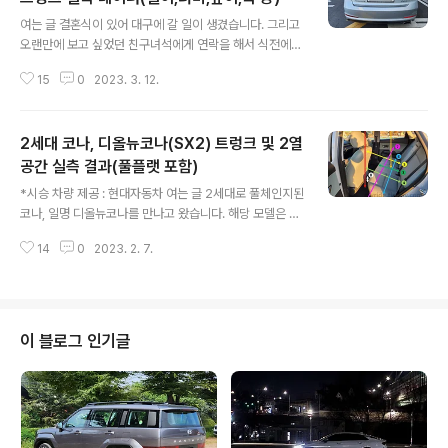
글 내용
여는 글 결혼식이 있어 대구에 갈 일이 생겼습니다. 그리고
오랜만에 보고 싶었던 친구녀석에게 연락을 해서 식전에
미리 대구를 갈테니 좀 놀아달라고 했죠. 내려간 김에 친구
15
0
2023. 3. 12.
녀석 차량인 2015년식 LF쏘나타 2.0 가솔린 차량의 2열
공간과 트렁크 공간을 실측해봤습니다. LF쏘나타에서 페
이스리프트를 한 번 거치고 8세대 쏘나타로 풀체인지 되었
2세대 코나, 디올뉴코나(SX2) 트렁크 및 2열
는데 플랫폼(=바디)가 변경되면서 여러가지 장점도 있지만
공간의 손실이 있다는 의견도 있었기 때문에 상당히 궁금
공간 실측 결과(풀플랫 포함)
글 내용
하기도 했기 때문입니다. 애 키우는 아빠차인지라 차에 짐
*시승 차량 제공 : 현대자동차 여는 글 2세대로 풀체인지된
이 많습니다. 양해해주세요 ㅎㅎ LF쏘나타 가솔린 2열 공
코나, 일명 디올뉴코나를 만나고 왔습니다. 해당 모델은 가
간 실측 헤드룸(바닥↔천장) : 117cm 헤드룸(시트↔천
장 흔하게 볼 수 있을 것으로 기대가 되는 1.6 가솔린 터보
장) : 87cm 히프룸(앞뒤 길이) : 49cm 히프룸(좌우 폭) :
14
0
2023. 2. 7.
모델이며 구동 방식은 앞바퀴만 굴리는 2WD 모델입니다.
134cm 레그룸(..
이 차량은 전기차와 하이브리드 모델까지 출시가 되기 때
문에 아마 전기차와 하이브리드 모델은 배터리팩 때문에
적재공간이 약간 달라질 수 있다는 점 참고해주시면 좋겠
습니다. 기존의 코나보다 상당히 많이 커졌습니다. 트렁크
이 블로그 인기글
높이는 비슷하지만 트렁크 깊이가 무려 10cm 넘게 커졌기
때문에 제 생각에는 이름만 코나일 뿐 완전히 다른 차량이
아닌가 하는 생각이 들더군요. 자세한 내용은 본문을 참고
해주시면 감사하겠고, 혹시나 1세대 코나의 것을 찾으러 오
신 분들을 위해 링크합니다...