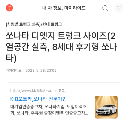
검색하기
내 차 정보, 마이라이드
티스토리
[차량별 트렁크 실측]/현대 트렁크
쏘나타 디엣지 트렁크 사이즈(2
열공간 실측, 8세대 후기형 쏘나
타)
마이라이드
2023. 5. 28. 23:02
http://www.kb오토카.com
광고
K-B오토카,쏘나타 전문기업
대기업인증중고차, 쏘나타기업, 보험이력조
회, 쏘나타, 주유권 증정이벤트 인증중고차 7
만대이상! 찾아가는 홈서비스! 낮은 할부이자
율, 24시간실매물전산연동