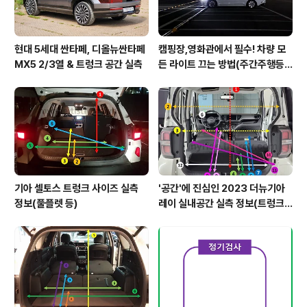
현대 5세대 싼타페, 디올뉴싼타페
캠핑장,영화관에서 필수! 차량 모
MX5 2/3열 & 트렁크 공간 실측
든 라이트 끄는 방법(주간주행등D
RL포함)
기아 셀토스 트렁크 사이즈 실측
'공간'에 진심인 2023 더뉴기아
정보(풀플렛 등)
레이 실내공간 실측 정보(트렁크,
2열,옆문)