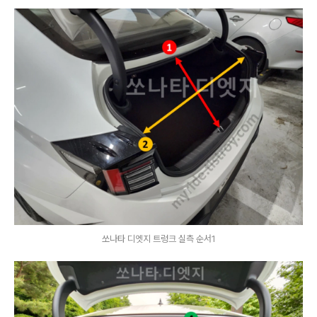
쏘나타 디엣지 트렁크 실측 순서1