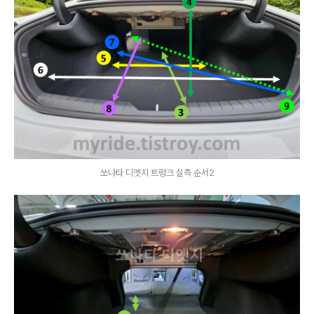
쏘나타 디엣지 트렁크 실측 순서2