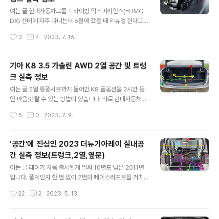
글 내용
마 300kg 전후였던 것으로 기억합니다. 최근 법인 차량으
여는 글 현대자동차그룹 드라이빙 익스피리언스(=HMG
로 구입을 했는데 역시 경차 베이스의 화물차는 레이가 진
DX) 센터에 자주 다니는데 6월에 갔을 때 리뉴얼 한다고
짜 진리인 것 같습니다. 공간 하나로 이미 할 말 다 했으니
막아놨더군요. 6월까지는 아반떼N의 TCR 차량이 전시되
작성시간
3
4
2023. 7. 16.
말이죠. 더뉴레..
어 있었는데 말이죠. 7월 1일에 N어드밴스드 재수강을 하
러 갔더니 센터의 전시장이 조금 리뉴얼이 되었더군요. 일
단 전시된 차량들도 좀 바뀌었는데 귀요미 막내동생 같은
기아 K8 3.5 가솔린 AWD 2열 공간 및 트렁
캐스퍼가 등장했더군요. '네가 여길 어쩐일로?'라는 생각도
크 실측 정보
들면서 뒤에 숨어 있는 실루엣이 좀 러블리 하기도 하고 그
글 내용
렇네요. 아반떼N TCR이 있던 곳에 어떤 차량 또는 어떤
여는 글 2열 통풍시트까지 들어간 K8 풀옵션을 2시간 동
전시를 할지 궁금했더니 E-GMP가 들어간 최초의 SUV인
안 마음껏 탈 수 있는 방법이 있습니다. 바로 현대자동차그
EV9이 전시되어 있더군요. 모터쇼에서 먼저 보긴 했었는
룹 드라이빙 익스피리언스(=HMG DX) 센터에서 '시닉 드
작성시간
5
0
2023. 7. 9.
데 오히려 여기에 있으니 조용해서 차량을 둘러보기가 상
라이브'를 신청하면 됩니다. 저도 그간 생긴건 마음에 안들
당히 편했습니다. EV9은 6인승..
지만 승차감이나 주행 만족도가 높다고 알려진 K8을 타볼
기회가 없었는데 드디어 타볼 수가 있게 되었습니다. 그것
'공간'에 진심인 2023 더뉴기아레이 실내공
도 아무도 없이 나홀로 2시간 동안 '무료'로 말이죠. 차량에
간 실측 정보(트렁크,2열,옆문)
대한 자세한 시승기는 이어서 업로드될 예정이고 오늘은 K
글 내용
8 차량의 2열 공간은 어떤지, 적재 공간은 어떤지 줄자를
여는 글 레이가 처음 출시된게 벌써 10년도 넘은 2011년
들고 실측해본 결과를 공유하도록 하겠습니다. 예전에 기
입니다. 풀체인지 한 번 없이 2번의 페이스리프트를 거치
아 전시장에서 먼저 확인한 바 있지민 오늘은 2열까지 제
면서 지금의 '더뉴 기아 레이'라는 이름을 가지게 되었습니
작성시간
22
2
2023. 5. 13.
대로 측정해보게 되었으니 업데이트가 되었다고 보시면 됩
다. 주된 변화는 드디어 레이에서도 크루즈 컨트롤이 가능
니다. K8 2열공간 실측 헤..
하다는 점, 1열 운전석 시트도 폴딩이 가능해졌다는 것입니
다. 레이가 이렇게 큰 사랑을 오랫동안 받을 수 있었던 것은