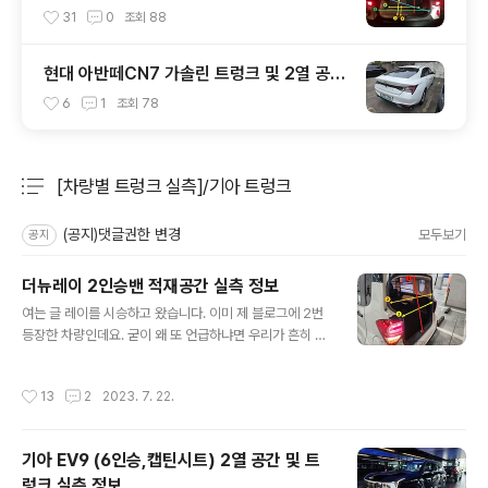
등)
31
0
조회
88
현대 아반떼CN7 가솔린 트렁크 및 2열 공간
실측 결과
6
1
조회
78
[차량별 트렁크 실측]/기아 트렁크
분류 전체보기
주요 글 목록
(공지)댓글권한 변경
모두보기
공지
더뉴레이 2인승밴 적재공간 실측 정보
글 내용
여는 글 레이를 시승하고 왔습니다. 이미 제 블로그에 2번
등장한 차량인데요. 굳이 왜 또 언급하냐면 우리가 흔히 볼
수 있는 '승용 레이'가 아니기 때문입니다. 옆모습만 봐선
잘 모르시겠죠? 레이는 2열 공간을 적재함으로 만들어버
작성시간
13
2
2023. 7. 22.
린 2인승 밴(VAN)이 있고 동승석까지 없애버린 1인승밴
도 있습니다. 두 차량 모두 백도어에 보면 화물차에서 볼 수
있는 '최대적재량' 스티커를 보고 확인할 수 있죠. 차이가
기아 EV9 (6인승,캡틴시트) 2열 공간 및 트
있다면 2인승밴인 경우 최대적재량이 250kg이고 1인승
렁크 실측 정보
밴의 경우 더 무겁게 적재할 수 있는 것으로 알고 있는데 아