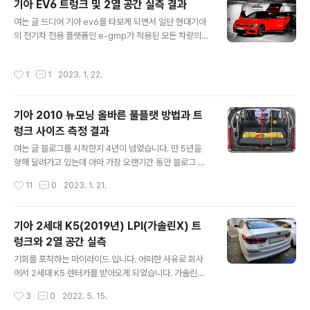
기아 EV6 트렁크 및 2열 공간 실측 결과
결국 '실용성', 구체적으로 '공간'이라 할 수 있습니다. 캐스
글 내용
여는 글 드디어 기아 ev6를 타보게 되면서 일단 현대기아
퍼도 suv라는 이름을 달고 나오긴 했지만 레이앞에서는 그
의 전기차 전용 플랫폼인 e-gmp가 적용된 모든 차량의
냥 키 큰 모닝같은 존재인 것이죠. 이미 이전에 더뉴레이를
트렁크 공간의 실측 결과를 모두 모으게 되었습니다. 마치
빌려서 트렁크와 2열공간 등을 실측한 적이 있지만 굳이
땅불바람물마음 다섯가지 힘을 하나로 모으....은 느낌인데
다시 측정한 이유가 있습니다. 더뉴레이 트렁크 및 2열공
작성시간
1
1
2023. 1. 22.
거의 비슷비슷하긴 하겠지만 그래도 차량마도 조금씩 다르
간 실측 정보 현대 캐스퍼의 인기가 심상치가 않죠? 그래서
겠죠. 추후에 모든 차량의 데이터를 하나로 비교해보기로
재조명 받는 레이의..
하고 오늘은 새빨간 ev6의 트렁크 공간과 2열 공간에 대
기아 2010 뉴모닝 올바른 풀플랫 방법과 트
한 정보를 알려드리도록 하죠. EV6 2열 공간 실측 결과 헤
렁크 사이즈 측정 결과
드룸(바닥↔천장 ) : 108cm 헤드룸(시트↔천장) : 86c
글 내용
m 레그룸(최소, 1열시트 직각) : 75cm 레그룸(최대, 2열
여는 글 블로그를 시작한지 4년이 넘었습니다. 만 5년을
시트 직각) : 101cm 히프룸(시트 좌우 길이) : 129cm 2
향해 달려가고 있는데 아마 가장 오랜기간 동안 블로그 글
열공간 너비(도어트림↔도어트림) : 145cm EV6 트렁
을 쓰지 않고 실컷 놀다온 것 같습니다. 제주에 친구 녀석이
작성시간
11
0
2023. 1. 21.
크..
살고 있어 3박4일 여정으로 다녀왔는데 아예 노트북을 가
지고 가지도 않았네요. 덕분에 실컷 편하게 지내고 왔습니
다. 그래도 이게 하던 일이 있다보니 놀다오면 그만큼 글을
기아 2세대 K5(2019년) LPI(가솔린X) 트
또 써야한다는 생각에 부담이 되더군요. 아마 제 블로그에
렁크와 2열 공간 실측
자주 오시는 분들이라면 그래도 하루에 하나씩 업데이트
글 내용
되니 잘 모르시겠지만 적게는 몇 개에서 많을 때는 한 달 분
기회를 포착하는 마이라이드 입니다. 어떠한 사유로 회사
의 글을 미리 써두곤 하는지라 노는 것이 또 다른 날의 글쓰
에서 2세대 K5 렌터카를 받아오게 되었습니다. 가솔린이
기 부담으로 되는 것이죠. 여행 중 시간이 조금 비길래 친구
아니라 가스 모델이죠. 그리고 더뉴그랜저를 타시는 임직
작성시간
3
0
2022. 5. 15.
녀석이 두고 간 마실용 차량을 가지고 측정을 한 번 해봤습
원 중 한 분이 제주 여행을 다녀오게 되면서 K5 가스차량