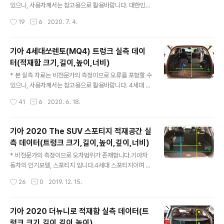
사진상의 각도가 더 높아보이네요. 기아 스팅어마이스터
있으니, 사용자께서는 참고용으로 활용바랍니다. 대한민국
실측 데이터(적재함 크기,길이,높이,너비) 아래사진에 표시
에 2종류밖에 없는 경차량 중 하나인 모닝입니다.모닝JA
작성시간
19
6
2020. 7. 4.
된 순서대로 나열되어 있습니다. 1. 기아 스팅어마이스터
의 페이스리프트 모델인 모닝어반입니다. 해치백 차량은 2
트렁크 적재함 높이(최대) : 62 cm 2. 기..
열의 승객 탑승 공간의 희생이 조금 있긴 하지만역시나 2
열 폴딩을 통한 공간 확보가 아주 중요합니다.실측 정보는
기아 4세대쏘렌토(MQ4) 트렁크 실측 데이
아래에서 확인해주시기 바랍니다. 기아 모닝어반 트렁크
터(적재함 크기,길이,높이,너비)
실측 데이터(적재함 크기,길이,높이,너비) 아래사진에 표시
글 내용
된 순서대로 나열되어 있습니다. 1. 기아 모닝어반 적재함
* 본 실측 자료는 비전문가의 측정이므로 오류를 포함할 수
높이 : 69 cm 2. 기아 모닝어반 트렁크 너비 (휠하우스 내
있으니, 사용자께서는 참고용으로 활용바랍니다. 4세대 쏘
측) : 99 cm 3. 기아 모닝어반 트렁크 깊이 (순수 적재공
렌토 트렁크 실측 데이터 입니다.촬영 차량은 6인승으로 2
작성시간
41
6
2020. 6. 18.
간) : 46 cm 4. 기아 모닝어반 트렁크 깊이 (풀플렛, 2열
열에 캡틴 시트가 들어간 차량입니다.2열 시트의 등판부분
폴딩) :..
에 빈공간이 있어 차박을 고민하시는 분들은 아무래도 7인
승을 고려하셔야겠네요.각 실측 거리는 아래의 내용을 확
기아 2020 The SUV 스포티지 적재공간 실
인해주시기 바랍니다.기아 4세대쏘렌토(MQ4) 트렁크 실
측 데이터(트렁크 크기,길이,높이,깊이,너비)
측 데이터(적재함 크기,길이,높이,너비) 아래사진에 표시된
글 내용
순서대로 나열되어 있습니다. 1. 기아 4세대쏘렌토(MQ4)
* 비전문가의 측정이므로 오차범위가 존재합니다.기아자
트렁크 적재함 높이 : 76 cm 2. 기아 4세대쏘렌토(MQ4)
동차의 인기모델, 스포티지 입니다.4세대 스포티지이며 코
트렁크 깊이 (순수 적재공간) : 38 cm 3. 기아 4세대쏘렌
드명은 QL, 스포티지더볼드 등으로 불립니다. 아무래도 이
작성시간
26
0
2019. 12. 15.
토(MQ4) 트렁크 깊이 (3열 폴딩) : 107 cm 4. 기아 4세..
전 세대인 스포티지R, 뉴스포티지R의찬란했던 과거와 비
교해서 약간 인기가 시들하긴 하지만여전히 짜임새 좋고
패밀리카로서도 부족함 없는 인기차종입니다. 다만 헤드램
기아 2020 더뉴니로 적재함 실측 데이터(트
프 조사각이 너무 높게 설정되어 있어하이빔이 아님에도
렁크 크기,길이,깊이,높이)