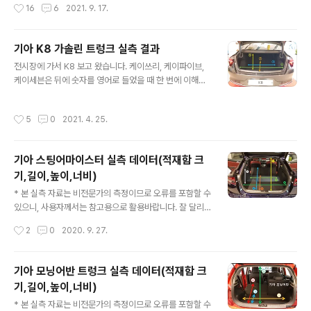
작성시간
16
6
2021. 9. 17.
열시트 폴딩) : 95cm ..
모르겠습니다. 참고로 디젤과 가솔린 모델은 적재공간이
동일한 것인데 하이브리드 모델은 배터리 때문에 천장 높
이가 조금 다를 수 있을 것 같습니다. 추후에 하이브리드 모
기아 K8 가솔린 트렁크 실측 결과
델 볼 일 있으면 확인하여 차이가 있으면 별도로 포스팅하
글 내용
전시장에 가서 K8 보고 왔습니다. 케이쓰리, 케이파이브,
겠구요. 제가 멍청하게... 다 측정해놓고 풀플랫 길이를 측
케이세븐은 뒤에 숫자를 영어로 들었을 때 한 번에 이해가
정을 제대로 못했는데 일단 동일 플랫폼 차량인 투싼의 것
됩니다. 그런데 K8은 다른 숫자의 차량들과는 조금 다르게
을 대조해서 측정된 값이므로 조금 차이가 날 수 는 있다는
어떻게 읽어야 할 지 한 번 망설여집니다. 케이팔? 케이에
점 참고해주세요. (나중에 다시 측정하고 수정해둘게요.)
작성시간
5
0
2021. 4. 25.
잇? 케이뭐? 패스트백 디자인임을 광고하고 있으나 아쉽게
순수 적재함 크기만 봐서는 약간 투싼보다 큰 것 같기도 하
도 일반 세단의 트렁크 형식이고 2열 시트가 폴딩되지 않
네요. 1,2열 풀플랫을 하면 2열 ..
고 2열 암레스트에 스키스루만 제공됩니다. 2열 시트가 볼
기아 스팅어마이스터 실측 데이터(적재함 크
륨감이 있는 고급시트를 사용해서 그런 듯 한데 조금 아쉽
기,길이,높이,너비)
네요. 5월에 1.6 가솔린 터보 엔진이 들어가는 하이브리드
글 내용
모델이 출시될 것이기 때문에, 그리고 드디어 K7...이 아니
* 본 실측 자료는 비전문가의 측정이므로 오류를 포함할 수
라 K8에서도 원형 봄베가 들어가기 때문에 별도로 가솔린
있으니, 사용자께서는 참고용으로 활용바랍니다. 잘 달리
모델로 명칭하였습니다. 아마 하이브리드 모델과 LPi 모델
는 아빠차 스팅어마이스터 적재함 측정하고 왔습니다.무늬
작성시간
2
0
2020. 9. 27.
은 가솔린 모델 대비..
만 패스트백이 아닌 진짜 해치를 달고 있습니다.당연히 풀
플렛도 가능하고 시트폴딩을 통해 꽤나 우수한 공간을 마
련할 수 있습니다. 가끔 풀플랫 했을 때 경사도를 측정해달
기아 모닝어반 트렁크 실측 데이터(적재함 크
라는 요청들이 있는데 이런저런 방법을 고민하다가아래와
기,길이,높이,너비)
같이 적재함에서 최대한 수평으로 촬영하면 사진으로 보실
글 내용
때 가장 체감되지 않나 싶어 준비해봤습니다.실제보다는
* 본 실측 자료는 비전문가의 측정이므로 오류를 포함할 수