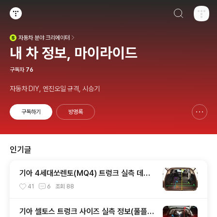
검색하기
티스토리
자동차
분야 크리에이터
(새창열림)
내 차 정보, 마이라이드
구독자
76
자동차 DIY, 엔진오일 규격, 시승기
구독하기
방명록
신고하기 레이어
열기
인기글
기아 4세대쏘렌토(MQ4) 트렁크 실측 데이
터(적재함 크기,길이,높이,너비)
41
6
조회
88
기아 셀토스 트렁크 사이즈 실측 정보(풀플렛