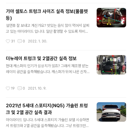
니다. 은근히 알려드릴 ..
을 렌트했는데 트렁크가 좁아서 많이 불편했다는 말에 바
로 이렇게 물었습니다. 그러면 최신 K5말고 이전 모델이겠
기아 셀토스 트렁크 사이즈 실측 정보(풀플렛
네요? 평소에 차에 관심이 없으신 분인지라 그거는 잘 모르
등)
겠고, 확실히 트렁크에 커다란 가스 봄베가 있었다고 합니
글 내용
다. 현대기아에서 판매하고 있는 중형차는 8세대 쏘나타,
설연휴 잘 보내고 계신가요? 맛있는 음식 많이 먹어서 살찌
3세대 K5가 각각 최신 모델인데 새로운 플랫폼이 적용되
고 있는 마이라이드 입니다. 일단 촬영할 수 있도록 자비로
었으며 LPG모델 모두 기존 트렁크에 들어가던 봄베에서
차량을 가지고 오시고, 심지어 술 취한 저를 집 앞가지 모셔
작성시간
31
0
2022. 1. 30.
트렁크 하단으로 동그란게 숨어버린 '원형 봄베'를 사용하
다주신 ㅈㅅㅈ님과 ㅊㅅㅎ님께 감사의 말씀을 드립니다.
게 됩니다. 따라서 가성비 좋은 중형 가스차..
오늘은 제가 아주 오래전부터 측정만 해놓고 그냥 멍하니
뒀던 셀토스의 트렁크 크기를 업로드 하도록 하겠습니다.
더뉴레이 트렁크 및 2열공간 실측 정보
요즘은 셀토스의 인기가 조금 시들하지만 몇 년 전으로 돌
글 내용
현대 캐스퍼의 인기가 심상치가 않죠? 그래서 재조명 받는
아가 셀토스를 생각해보면 존재감이 충분했습니다. 저도
레이의 공간을 실측해봤습니다. 캐스퍼가 뒤에 나온 신차
작은 SUV에 이렇게 많은 편의옵션과 특히 2열 시트의 리
인만큼 여러가지 장점이 분명히 있지만 역시나 공간 자체
클라이닝(각도조절)에 2열 에어벤트(송풍구)까지 있을 줄
는 명불허전 레이가 갑입니다. 기아에서도 캐스퍼의 인기
은 몰랐고 기대도 하지 않았기에 굉장히 인상적이었던 기
작성시간
19
0
2021. 10. 9.
를 보면서 경차, 작은 차에 대한 관심을 두고 개발해주면 좋
억이 나네요. 뭐 그만큼 가격도 높았지만, 충분한 옵션에 너
겠네요. 먼저 캐스퍼의 트렁크와 2열 공간을 실측한 포스
무 크지 않은 차량을 원하는 분들에게는..
팅도 있으니 참고하시구요. 참고로 레이는 옵션이 높은 등
2021년 5세대 스포티지(NQ5) 가솔린 트렁
급에 한하여 2열 시트의 앞뒤 슬라이딩이 가능합니다. 제
크 및 2열 공간 실측 결과
가 실측에 사용한 차량은 등급이 낮은 차량으로 슬라이딩
글 내용
이 불가했다는 점 참고해주세요. 더뉴레이 트렁크 및 2열
마이라이드 입니다. 5세대 스포티지 가솔린 모델 시승하면
공간 실측 정보 1. 더뉴레이 크렁크 공간 트렁크 높이 : 110
서 트렁크와 2열 공간을 실측해봤습니다. 그냥 트렁크만
cm 트렁크 깊이 (적재공간 only) : 40cm 트렁크 깊이 (2
하자니 아쉬움 마음에 2열 공간까지 측정해봤는데 어떨지